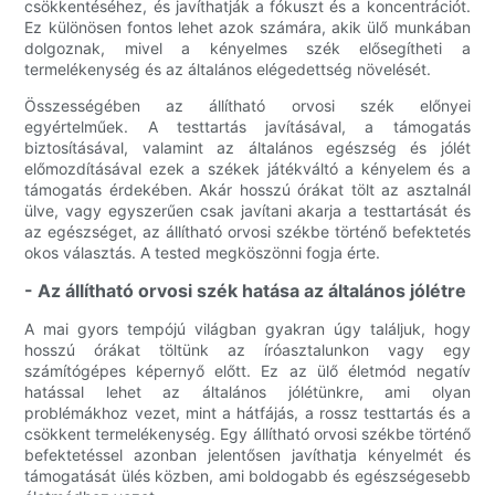
csökkentéséhez, és javíthatják a fókuszt és a koncentrációt.
Ez különösen fontos lehet azok számára, akik ülő munkában
dolgoznak, mivel a kényelmes szék elősegítheti a
termelékenység és az általános elégedettség növelését.
Összességében az állítható orvosi szék előnyei
egyértelműek. A testtartás javításával, a támogatás
biztosításával, valamint az általános egészség és jólét
előmozdításával ezek a székek játékváltó a kényelem és a
támogatás érdekében. Akár hosszú órákat tölt az asztalnál
ülve, vagy egyszerűen csak javítani akarja a testtartását és
az egészséget, az állítható orvosi székbe történő befektetés
okos választás. A tested megköszönni fogja érte.
- Az állítható orvosi szék hatása az általános jólétre
A mai gyors tempójú világban gyakran úgy találjuk, hogy
hosszú órákat töltünk az íróasztalunkon vagy egy
számítógépes képernyő előtt. Ez az ülő életmód negatív
hatással lehet az általános jólétünkre, ami olyan
problémákhoz vezet, mint a hátfájás, a rossz testtartás és a
csökkent termelékenység. Egy állítható orvosi székbe történő
befektetéssel azonban jelentősen javíthatja kényelmét és
támogatását ülés közben, ami boldogabb és egészségesebb