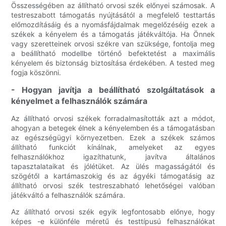
Összességében az állítható orvosi szék előnyei számosak. A
testreszabott támogatás nyújtásától a megfelelő testtartás
előmozdításáig és a nyomásfájdalmak megelőzéséig ezek a
székek a kényelem és a támogatás játékváltója. Ha Önnek
vagy szeretteinek orvosi székre van szüksége, fontolja meg
a beállítható modellbe történő befektetést a maximális
kényelem és biztonság biztosítása érdekében. A tested meg
fogja köszönni.
- Hogyan javítja a beállítható szolgáltatások a
kényelmet a felhasználók számára
Az állítható orvosi székek forradalmasították azt a módot,
ahogyan a betegek élnek a kényelemben és a támogatásban
az egészségügyi környezetben. Ezek a székek számos
állítható funkciót kínálnak, amelyeket az egyes
felhasználókhoz igazíthatunk, javítva általános
tapasztalataikat és jólétüket. Az ülés magasságától és
szögétől a kartámaszokig és az ágyéki támogatásig az
állítható orvosi szék testreszabható lehetőségei valóban
játékváltó a felhasználók számára.
Az állítható orvosi szék egyik legfontosabb előnye, hogy
képes -e különféle méretű és testtípusú felhasználókat