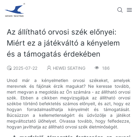
Az állítható orvosi szék előnyei:
Miért ez a játékváltó a kényelem
és a támogatás érdekében
2025-07-22
HEWEI SEATING
186
Unod már a kényelmetlen orvosi székeket, amelyek
merevnek és fájónak érzik magukat? Ne keresse tovább,
mert megvan a megoldás az Ön számára - az állítható orvosi
szék. Ebben a cikkben megvizsgáljuk az állítható orvosi
székbe történő befektetés számos előnyeit, és azt, hogy ez
hogyan forradalmasíthatja kényelmét és támogatását.
Búcsúzzon a kellemetlenségért és üdvözölje a játékot
megváltoztató ülőhelyet. Olvassa tovább, hogy felfedezze,
hogyan javíthatja az állítható orvosi szék életminőségét.