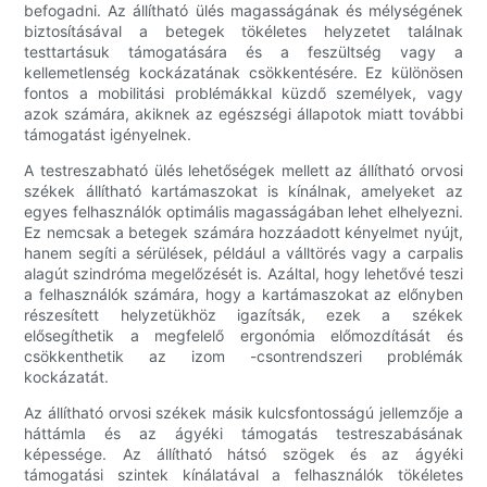
befogadni. Az állítható ülés magasságának és mélységének
biztosításával a betegek tökéletes helyzetet találnak
testtartásuk támogatására és a feszültség vagy a
kellemetlenség kockázatának csökkentésére. Ez különösen
fontos a mobilitási problémákkal küzdő személyek, vagy
azok számára, akiknek az egészségi állapotok miatt további
támogatást igényelnek.
A testreszabható ülés lehetőségek mellett az állítható orvosi
székek állítható kartámaszokat is kínálnak, amelyeket az
egyes felhasználók optimális magasságában lehet elhelyezni.
Ez nemcsak a betegek számára hozzáadott kényelmet nyújt,
hanem segíti a sérülések, például a válltörés vagy a carpalis
alagút szindróma megelőzését is. Azáltal, hogy lehetővé teszi
a felhasználók számára, hogy a kartámaszokat az előnyben
részesített helyzetükhöz igazítsák, ezek a székek
elősegíthetik a megfelelő ergonómia előmozdítását és
csökkenthetik az izom -csontrendszeri problémák
kockázatát.
Az állítható orvosi székek másik kulcsfontosságú jellemzője a
háttámla és az ágyéki támogatás testreszabásának
képessége. Az állítható hátsó szögek és az ágyéki
támogatási szintek kínálatával a felhasználók tökéletes