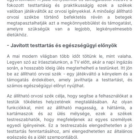
fokozott testtartásig és praktikusságig ezek a székek
valóban játékváltók az orvosi igényekkel. A minőségi állítható
orvosi székbe történő befektetés révén a betegek
megtapasztalhatják azt a megkönnyebbülést és támogatást,
amelyre szükségük van a legjobb, legkényelmesebb
életükhöz.
- Javított testtartás és egészségügyi előnyök
A mai modern világban több időt töltünk le, mint valaha.
Legyen szó az íróasztalunkon, a TV előtt, akár a napi ingázás
során, a hosszabb ideig ülés megterhelheti a testünket. Itt jön
be az állítható orvosi szék - egy játékváltó a kényelem és a
támogatás érdekében, amely javíthatja a testtartást, és
számos egészségügyi előnyt nyújthat.
Az állítható orvosi szék célja, hogy segítse a felhasználókat a
testük tökéletes helyzetének megtalálásában. Az olyan
funkciókkal, mint az állítható magasság, a háttámla, a
kartámaszok és az ülés mélysége, ezek a székek
testreszabhatók, hogy megfeleljenek az egyes személyek
egyedi igényeinek. Ez a testreszabás elengedhetetlen a jó
testtartás fenntartásához, ami elengedhetetlen az általános
egészség és a jólét szempontjából.