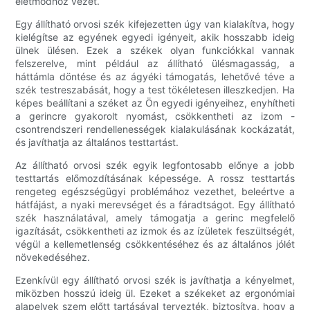
életmódhoz vezet.
Egy állítható orvosi szék kifejezetten úgy van kialakítva, hogy
kielégítse az egyének egyedi igényeit, akik hosszabb ideig
ülnek ülésen. Ezek a székek olyan funkciókkal vannak
felszerelve, mint például az állítható ülésmagasság, a
háttámla döntése és az ágyéki támogatás, lehetővé téve a
szék testreszabását, hogy a test tökéletesen illeszkedjen. Ha
képes beállítani a széket az Ön egyedi igényeihez, enyhítheti
a gerincre gyakorolt ​​nyomást, csökkentheti az izom -
csontrendszeri rendellenességek kialakulásának kockázatát,
és javíthatja az általános testtartást.
Az állítható orvosi szék egyik legfontosabb előnye a jobb
testtartás előmozdításának képessége. A rossz testtartás
rengeteg egészségügyi problémához vezethet, beleértve a
hátfájást, a nyaki merevséget és a fáradtságot. Egy állítható
szék használatával, amely támogatja a gerinc megfelelő
igazítását, csökkentheti az izmok és az ízületek feszültségét,
végül a kellemetlenség csökkentéséhez és az általános jólét
növekedéséhez.
Ezenkívül egy állítható orvosi szék is javíthatja a kényelmet,
miközben hosszú ideig ül. Ezeket a székeket az ergonómiai
alapelvek szem előtt tartásával tervezték, biztosítva, hogy a