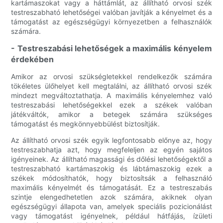
kartámaszokat vagy a háttámlát, az állítható orvosi szék
testreszabható lehetőségei valóban javítják a kényelmet és a
támogatást az egészségügyi környezetben a felhasználók
számára.
- Testreszabási lehetőségek a maximális kényelem
érdekében
Amikor az orvosi szükségletekkel rendelkezők számára
tökéletes ülőhelyet kell megtalálni, az állítható orvosi szék
mindezt megváltoztathatja. A maximális kényelemhez való
testreszabási lehetőségekkel ezek a székek valóban
játékváltók, amikor a betegek számára szükséges
támogatást és megkönnyebbülést biztosítják.
Az állítható orvosi szék egyik legfontosabb előnye az, hogy
testreszabhatja azt, hogy megfeleljen az egyén sajátos
igényeinek. Az állítható magassági és dőlési lehetőségektől a
testreszabható kartámaszokig és lábtámaszokig ezek a
székek módosíthatók, hogy biztosítsák a felhasználó
maximális kényelmét és támogatását. Ez a testreszabás
szintje elengedhetetlen azok számára, akiknek olyan
egészségügyi állapota van, amelyek speciális pozicionálást
vagy támogatást igényelnek, például hátfájás, ízületi