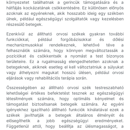
környezetet találhatnak a gerincük támogatására és a
hátfájás kockázatának csökkentésére. Ez különösen előnyös
azoknak az egyéneknek, akik hosszabb ideig egy székben
ülnek, például egészségügyi szolgáltatók vagy kezelésben
részesülő betegek.
Ezenkívül az állítható orvosi székek gyakran további
funkciókkal, például forgóbázisokkal és dőlési
mechanizmusokkal rendelkeznek, lehetővé téve a
felhasználók számára, hogy könnyen megváltoztassák a
pozíciókat és csökkentsék a nyomást a test bizonyos
területeire. Ez a rugalmasság elengedhetetlen azoknak a
betegeknek, akiknek esetleg el kell változtatniuk a súlyukat
vagy áthelyezni magukat hosszú ülésen, például orvosi
eljárások vagy rehabilitációs terápia során.
Összességében az állítható orvosi szék testreszabható
lehetőségei értékes befektetést tesznek az egészségügyi
létesítmények számára, hogy optimális kényelmet és
támogatást biztosítsanak betegeik számára. Az egyéni
igényekhez igazítható állítható funkciók kínálatával ezek a
székek javíthatják a betegek általános élményét és
elősegíthetik a jobb egészségügyi eredményeket.
Függetlenül attól, hogy beállítja az ülésmagasságot, a