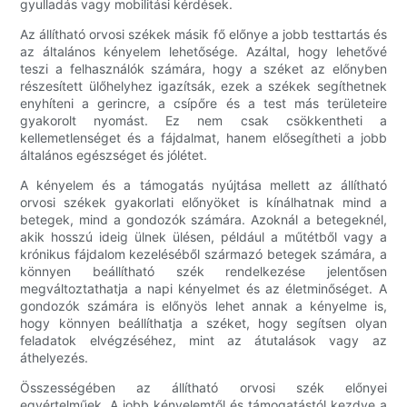
gyulladás vagy mobilitási kérdések.
Az állítható orvosi székek másik fő előnye a jobb testtartás és
az általános kényelem lehetősége. Azáltal, hogy lehetővé
teszi a felhasználók számára, hogy a széket az előnyben
részesített ülőhelyhez igazítsák, ezek a székek segíthetnek
enyhíteni a gerincre, a csípőre és a test más területeire
gyakorolt ​​nyomást. Ez nem csak csökkentheti a
kellemetlenséget és a fájdalmat, hanem elősegítheti a jobb
általános egészséget és jólétet.
A kényelem és a támogatás nyújtása mellett az állítható
orvosi székek gyakorlati előnyöket is kínálhatnak mind a
betegek, mind a gondozók számára. Azoknál a betegeknél,
akik hosszú ideig ülnek ülésen, például a műtétből vagy a
krónikus fájdalom kezeléséből származó betegek számára, a
könnyen beállítható szék rendelkezése jelentősen
megváltoztathatja a napi kényelmet és az életminőséget. A
gondozók számára is előnyös lehet annak a kényelme is,
hogy könnyen beállíthatja a széket, hogy segítsen olyan
feladatok elvégzéséhez, mint az átutalások vagy az
áthelyezés.
Összességében az állítható orvosi szék előnyei
egyértelműek. A jobb kényelemtől és támogatástól kezdve a