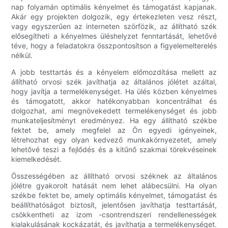
nap folyamán optimális kényelmet és támogatást kapjanak.
Akár egy projekten dolgozik, egy értekezleten vesz részt,
vagy egyszerűen az interneten szörfözik, az állítható szék
elősegítheti a kényelmes üléshelyzet fenntartását, lehetővé
téve, hogy a feladatokra összpontosítson a figyelemelterelés
nélkül.
A jobb testtartás és a kényelem előmozdítása mellett az
állítható orvosi szék javíthatja az általános jólétet azáltal,
hogy javítja a termelékenységet. Ha ülés közben kényelmes
és támogatott, akkor hatékonyabban koncentrálhat és
dolgozhat, ami megnövekedett termelékenységet és jobb
munkateljesítményt eredményez. Ha egy állítható székbe
fektet be, amely megfelel az Ön egyedi igényeinek,
létrehozhat egy olyan kedvező munkakörnyezetet, amely
lehetővé teszi a fejlődés és a kitűnő szakmai törekvéseinek
kiemelkedését.
Összességében az állítható orvosi széknek az általános
jólétre gyakorolt ​​hatását nem lehet alábecsülni. Ha olyan
székbe fektet be, amely optimális kényelmet, támogatást és
beállíthatóságot biztosít, jelentősen javíthatja testtartását,
csökkentheti az izom -csontrendszeri rendellenességek
kialakulásának kockázatát, és javíthatja a termelékenységet.