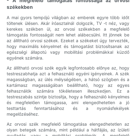
- A megfelelő támogatás fontossága az orvosi
székekben
A mai gyors tempójú világban az emberek egyre több időt
töltenek ülésen. Akár íróasztalnál dolgozik, TV -t néz, vagy
kerekes székben ül, az orvosi székekben a megfelelő
támogatás fontosságát nem lehet alábecsülni. Itt jönnek be
az állítható orvosi székek. Ezeket a székeket úgy tervezték,
hogy maximális kényelmet és támogatást biztosítsanak az
egészségi állapotú vagy mobilitási problémákkal küzdő
egyének számára.
Az állítható orvosi szék egyik legfontosabb előnye az, hogy
testreszabhatja azt a felhasználó egyéni igényeinek. A szék
magasságban, az ülés mélységében, a hátsó szögben és a
kartámasz magasságában beállítható, hogy az egyes
felhasználók számára tökéletesen illeszkedjen. Ez a
testreszabás szintje biztosítja, hogy a felhasználó kényelmes
és megfelelően támogassa, ami elengedhetetlen a jó
testtartás fenntartásához és a nyomásfekélyek
megelőzéséhez.
Az orvosi szék megfelelő támogatása elengedhetetlen az
olyan betegek számára, mint például a hátfájás, az ízületi
gyulladás vagy a mobilitási problémák. A megfelelő