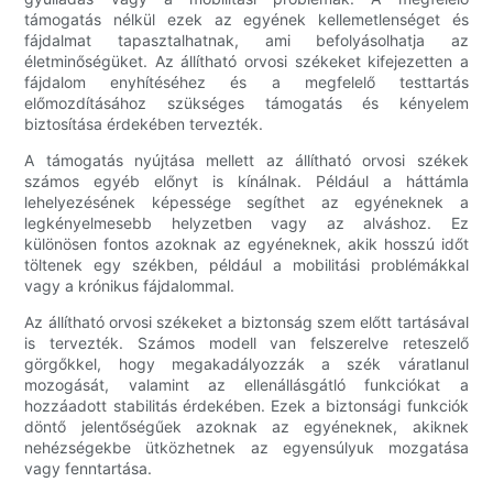
támogatás nélkül ezek az egyének kellemetlenséget és
fájdalmat tapasztalhatnak, ami befolyásolhatja az
életminőségüket. Az állítható orvosi székeket kifejezetten a
fájdalom enyhítéséhez és a megfelelő testtartás
előmozdításához szükséges támogatás és kényelem
biztosítása érdekében tervezték.
A támogatás nyújtása mellett az állítható orvosi székek
számos egyéb előnyt is kínálnak. Például a háttámla
lehelyezésének képessége segíthet az egyéneknek a
legkényelmesebb helyzetben vagy az alváshoz. Ez
különösen fontos azoknak az egyéneknek, akik hosszú időt
töltenek egy székben, például a mobilitási problémákkal
vagy a krónikus fájdalommal.
Az állítható orvosi székeket a biztonság szem előtt tartásával
is tervezték. Számos modell van felszerelve reteszelő
görgőkkel, hogy megakadályozzák a szék váratlanul
mozogását, valamint az ellenállásgátló funkciókat a
hozzáadott stabilitás érdekében. Ezek a biztonsági funkciók
döntő jelentőségűek azoknak az egyéneknek, akiknek
nehézségekbe ütközhetnek az egyensúlyuk mozgatása
vagy fenntartása.