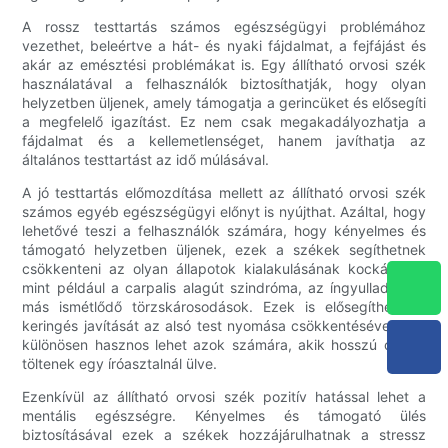
A rossz testtartás számos egészségügyi problémához
vezethet, beleértve a hát- és nyaki fájdalmat, a fejfájást és
akár az emésztési problémákat is. Egy állítható orvosi szék
használatával a felhasználók biztosíthatják, hogy olyan
helyzetben üljenek, amely támogatja a gerincüket és elősegíti
a megfelelő igazítást. Ez nem csak megakadályozhatja a
fájdalmat és a kellemetlenséget, hanem javíthatja az
általános testtartást az idő múlásával.
A jó testtartás előmozdítása mellett az állítható orvosi szék
számos egyéb egészségügyi előnyt is nyújthat. Azáltal, hogy
lehetővé teszi a felhasználók számára, hogy kényelmes és
támogató helyzetben üljenek, ezek a székek segíthetnek
csökkenteni az olyan állapotok kialakulásának kockázatát,
mint például a carpalis alagút szindróma, az íngyulladás és
más ismétlődő törzskárosodások. Ezek is elősegíthetik a
keringés javítását az alsó test nyomása csökkentésével, ami
különösen hasznos lehet azok számára, akik hosszú órákat
töltenek egy íróasztalnál ülve.
Ezenkívül az állítható orvosi szék pozitív hatással lehet a
mentális egészségre. Kényelmes és támogató ülés
biztosításával ezek a székek hozzájárulhatnak a stressz