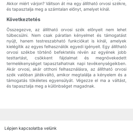
Akkor miért várjon? Váltson át ma egy állítható orvosi székre,
és tapasztalja meg a számtalan előnyt, amelyet kínál.
Következtetés
Összegezve, az állítható orvosi szék előnyeit nem lehet
túlbecsülni. Nem csak páratlan kényelmet és támogatást
nyújt, hanem testreszabható funkciókat is kínál, amelyek
kielégítik az egyes felhasználók egyedi igényeit. Egy állítható
orvosi székbe történő befektetés révén az egyének jobb
testtartást, csökkent fájdalmat és megnövekedett
termelékenységet tapasztalhatnak napi tevékenységeikben.
Akár orvosi, akár otthoni felhasználásra, az állítható orvosi
szék valóban játékváltó, amikor megtalálja a kényelem és a
támogatás tökéletes egyensúlyát. Végezze el ma a váltást,
és tapasztalja meg a különbséget magadnak.
Lépjen kapcsolatba velünk