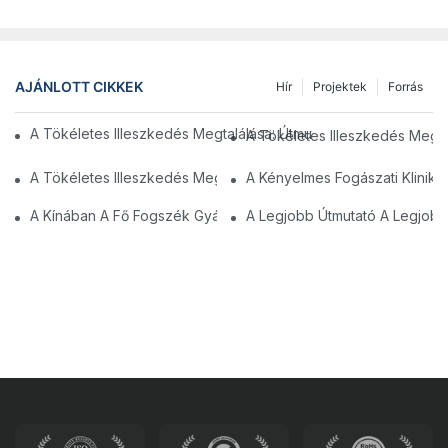
AJÁNLOTT CIKKEK
Hír
Projektek
Forrás
A Tökéletes Illeszkedés Megtalálása: Útmutató Az Állítható Orv
A Tökéletes Illeszkedés Megta
A Tökéletes Illeszkedés Megtalálása: Az Állítható Orvosi Szék E
A Kényelmes Fogászati Klinika
A Kínában A Fő Fogszék Gyártói: Innovációk És Minőség
A Legjobb Útmutató A Legjobb