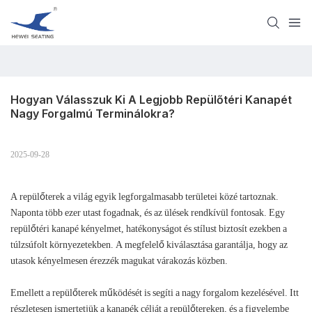
Hogyan Válasszuk Ki A Legjobb Repülőtéri Kanapét 
Nagy Forgalmú Terminálokra?
2025-09-28
A repülőterek a világ egyik legforgalmasabb területei közé tartoznak.
Naponta több ezer utast fogadnak, és az ülések rendkívül fontosak. Egy
repülőtéri kanapé kényelmet, hatékonyságot és stílust biztosít ezekben a
túlzsúfolt környezetekben. A megfelelő kiválasztása garantálja, hogy az
utasok kényelmesen érezzék magukat várakozás közben.
Emellett a repülőterek működését is segíti a nagy forgalom kezelésével. Itt
részletesen ismertetjük a kanapék célját a repülőtereken, és a figyelembe