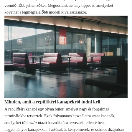
veendő főbb jellemzőket. Megosztunk néhány tippet is, amelyeket
követhet a legmegfelelőbb modell kiválasztásakor.
Minden, amit a repülőtéri kanapékról tudni kell
A repülőtéri kanapé egy olyan bútor, amelyet nagy és forgalmas
terminálokba terveztek. Ezek folyamatos használatra szánt kanapék,
amelyeket több száz utazó használatára terveztek, ellentétben a
hagyományos kanapékkal. Tartósak és kényelmesek, és számos dizájnban