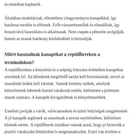
és mintában kaphatók.
Általában modulárisak, ellentétben a hagyományos kanapékkal, így
hatalmas terekbe is elférnek. Erős vázszerkezetűek és ellenállóak, így
hosszú távú használatra is alkalmasak. Nem csupán a pihenést szolgálják,
hanem az utasok hatékony közlekedését is biztosítják.
Miért használnak kanapékat a repülőtereken a
terminálokon?
A repülőtereken a kényelem és a szépség fokozása érdekében kanapékat
szerelnek fel. Az üléseknek megfelelő tartást kell biztosítaniuk, mivel az
utasoknak órákat kell várniuk. Vannak kemény székek, amelyek
kényelmesek lehetnek hosszú várakozás esetén, különösen a prémium
utasok számára. A kanapék hívogatóbbak és kényelmesebbek.
Emellett javítják a várók, várócsarnokok és üzleti helyiségek megjelenését.
A jó kanapék segítenek az utasoknak a stressz enyhítésében, különösen
késések esetén. A repülőterek tisztában vannak azzal, hogy jó hírnevük a
pozitív várakozási élményben is megmutatkozhat. Ezért van értelme a