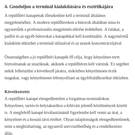
4. Gondoljon a terminál kialakítására és esztétikájára
A repülőtéri kanapénak illeszkednie kell a terminál általános
megjelenéséhez. A modern repülőtereken a bútorok általában sima és
egyszerűek a professzionális megjelenés elérése érdekében. A falakat, a
padlót és az egyéb bútorokat a kanapékkal kell kombinálni. A nagyméretű
kialakítás ütközhet a terminál stílusával és az utasok koncentrációjával.
Összességében a jó repülőtéri kanapék fő célja, hogy kényelmes teret
biztosítsanak az utazóknak, akiknek a repülőtéren kell várniuk. Ez segíthet
nekik felkészülni a következő járatra, miközben kényelmesen érzik
magukat, vagy kényelmesen lebonyolítani az ügyféltalálkozókat útközben.
Következtetés
A repülőtéri kanapé elengedhetetlen a forgalmas terminálokon.
Kényelmes, tartós és helytakarékos a kihívást jelentő körülmények között
is. A megfelelő kanapé kiválasztásánál figyelembe kell venni az árat, a
kényelmet és a hosszú távú értéket. Olyan tulajdonságok elengedhetetlenek,
mint a megbízhatóság, az egyszerű szervizelhetőség és a rendelkezésre
állás.