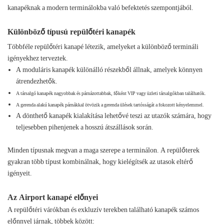
kanapéknak a modern terminálokba való befektetés szempontjából.
Különböző típusú repülőtéri kanapék
Többféle repülőtéri kanapé létezik, amelyeket a különböző termináli
igényekhez terveztek.
A moduláris kanapék különálló részekből állnak, amelyek könnyen
átrendezhetők.
A társalgó kanapék nagyobbak és párnázottabbak, főként VIP vagy üzleti társalgókban találhatók.
A gerenda alakú kanapék párnákkal ötvözik a gerenda ülések tartósságát a fokozott kényelemmel.
A dönthető kanapék kialakítása lehetővé teszi az utazók számára, hogy
teljesebben pihenjenek a hosszú átszállások során.
Minden típusnak megvan a maga szerepe a terminálon. A repülőterek
gyakran több típust kombinálnak, hogy kielégítsék az utasok eltérő
igényeit.
Az Airport kanapé előnyei
A repülőtéri várókban és exkluzív terekben található kanapék számos
előnnyel járnak, többek között: