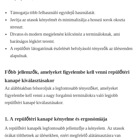
Támogatja több felhasználó egyidejű használatát.
Javítja az utasok kényelmét és minimalizálja a hosszú sorok okozta
stresszt.
Divatos és modern megjelenést kölcsönöz a termináloknak, ami
barátságos légkört teremt.
A repülőtér látogatóinak észlelését befolyásoló tényezők az ülésrenden
alapulnak.
Főbb jellemzők, amelyeket figyelembe kell venni repülőtéri
kanapé kiválasztásakor
Az alábbiakban felsoroljuk a legfontosabb tényezőket, amelyeket
figyelembe kell venni a nagy forgalmú terminálokra való legjobb
repülőtéri kanapé kiválasztásakor.
1. A repülőtéri kanapé kényelme és ergonómiája
A repülőtéri kanapék legfontosabb jellemzője a kényelem. Az utasok
órákat tölthetnek az üléseikben, ezért megfelelő alátámasztásra van