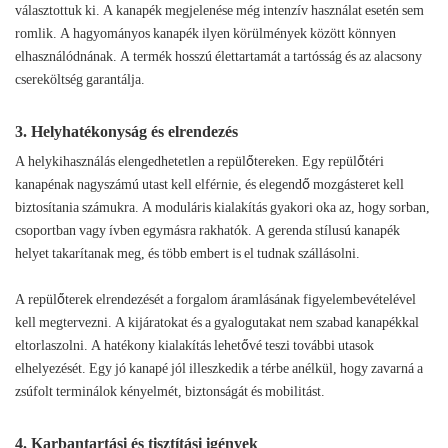
választottuk ki. A kanapék megjelenése még intenzív használat esetén sem
romlik. A hagyományos kanapék ilyen körülmények között könnyen
elhasználódnának. A termék hosszú élettartamát a tartósság és az alacsony
csereköltség garantálja.
3. Helyhatékonyság és elrendezés
A helykihasználás elengedhetetlen a repülőtereken. Egy repülőtéri
kanapénak nagyszámú utast kell elférnie, és elegendő mozgásteret kell
biztosítania számukra. A moduláris kialakítás gyakori oka az, hogy sorban,
csoportban vagy ívben egymásra rakhatók. A gerenda stílusú kanapék
helyet takarítanak meg, és több embert is el tudnak szállásolni.
A repülőterek elrendezését a forgalom áramlásának figyelembevételével
kell megtervezni. A kijáratokat és a gyalogutakat nem szabad kanapékkal
eltorlaszolni. A hatékony kialakítás lehetővé teszi további utasok
elhelyezését. Egy jó kanapé jól illeszkedik a térbe anélkül, hogy zavarná a
zsúfolt terminálok kényelmét, biztonságát és mobilitást.
4. Karbantartási és tisztítási igények