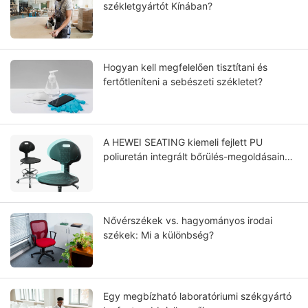
székletgyártót Kínában?
Hogyan kell megfelelően tisztítani és
fertőtleníteni a sebészeti székletet?
A HEWEI SEATING kiemeli fejlett PU
poliuretán integrált bőrülés-megoldásainak
teljesítményét, tartósságát és ápolását.
Nővérszékek vs. hagyományos irodai
székek: Mi a különbség?
Egy megbízható laboratóriumi székgyártó