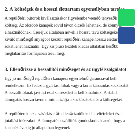
2. A költségek és a hosszú élettartam egyensúlyban tartása
A repülőtéri bútorok kiválasztásakor figyelembe veendő tényezők egyike a
költség. Az olcsóbb kanapék rövid távon olcsók lehetnek, de könnyen
elhasználódnak. Cseréjük általában növeli a hosszú távú költségeket. Egy
kiváló minőségű anyagból készült repülőtéri kanapé hosszú élettartamú, és
sokat lehet használni. Egy kis plusz kezdeti kiadás általában később
megtakarítás formájában térül meg.
3. Ellenőrizze a beszállítói minőséget és az ügyfélszolgálatot
Egy jó minőségű repülőtéri kanapéra egyértelmű garanciával kell
rendelkezni. Ez fedezi a gyártási hibák vagy a korai károsodás kockázatát.
A beszállítóknak javítást és alkatrészeket is kell kínálniuk. A stabil
támogatás hosszú távon minimalizálja a kockázatokat és a költségeket.
A repülőtereknek a vásárlás előtt ellenőrizniük kell a feltételeket és a
jótállási időszakot. A támogató beszállítók gondoskodnak arról, hogy a
kanapék évekig jó állapotban legyenek.