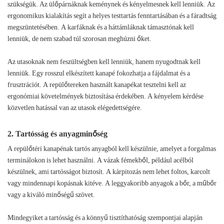
szükségük. Az ülőpárnáknak keménynek és kényelmesnek kell lenniük. Az
ergonomikus kialakítás segít a helyes testtartás fenntartásában és a fáradtság
megszüntetésében. A karfáknak és a háttámláknak támasztónak kell
lenniük, de nem szabad túl szorosan meghúzni őket.
Az utasoknak nem feszültségben kell lenniük, hanem nyugodtnak kell
lenniük. Egy rosszul elkészített kanapé fokozhatja a fájdalmat és a
frusztrációt. A repülőtereken használt kanapékat tesztelni kell az
ergonómiai követelmények biztosítása érdekében. A kényelem kérdése
közvetlen hatással van az utasok elégedettségére.
2. Tartósság és anyagminőség
A repülőtéri kanapénak tartós anyagból kell készülnie, amelyet a forgalmas
terminálokon is lehet használni. A vázak fémekből, például acélból
készülnek, ami tartósságot biztosít. A kárpitozás nem lehet foltos, karcolt
vagy mindennapi kopásnak kitéve. A leggyakoribb anyagok a bőr, a műbőr
vagy a kiváló minőségű szövet.
Mindegyiket a tartósság és a könnyű tisztíthatóság szempontjai alapján