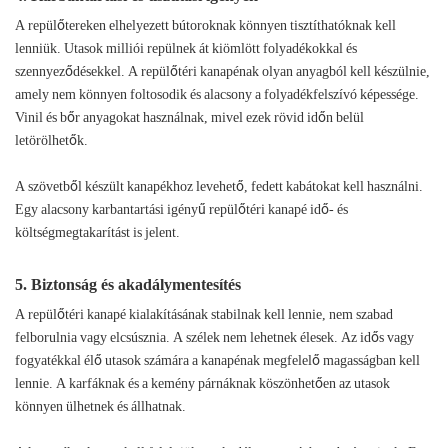
A repülőtereken elhelyezett bútoroknak könnyen tisztíthatóknak kell
lenniük. Utasok milliói repülnek át kiömlött folyadékokkal és
szennyeződésekkel. A repülőtéri kanapénak olyan anyagból kell készülnie,
amely nem könnyen foltosodik és alacsony a folyadékfelszívó képessége.
Vinil és bőr anyagokat használnak, mivel ezek rövid időn belül
letörölhetők.
A szövetből készült kanapékhoz levehető, fedett kabátokat kell használni.
Egy alacsony karbantartási igényű repülőtéri kanapé idő- és
költségmegtakarítást is jelent.
5. Biztonság és akadálymentesítés
A repülőtéri kanapé kialakításának stabilnak kell lennie, nem szabad
felborulnia vagy elcsúsznia. A szélek nem lehetnek élesek. Az idős vagy
fogyatékkal élő utasok számára a kanapénak megfelelő magasságban kell
lennie. A karfáknak és a kemény párnáknak köszönhetően az utasok
könnyen ülhetnek és állhatnak.