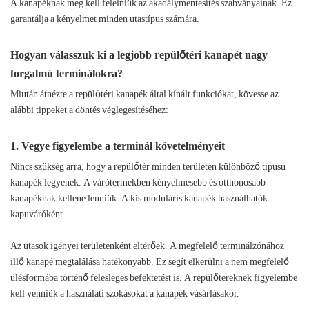
A kanapéknak meg kell felelniük az akadálymentesítés szabványainak. Ez
garantálja a kényelmet minden utastípus számára.
Hogyan válasszuk ki a legjobb repülőtéri kanapét nagy
forgalmú terminálokra?
Miután átnézte a repülőtéri kanapék által kínált funkciókat, kövesse az
alábbi tippeket a döntés véglegesítéséhez:
1. Vegye figyelembe a terminál követelményeit
Nincs szükség arra, hogy a repülőtér minden területén különböző típusú
kanapék legyenek. A várótermekben kényelmesebb és otthonosabb
kanapéknak kellene lenniük. A kis moduláris kanapék használhatók
kapuváróként.
Az utasok igényei területenként eltérőek. A megfelelő terminálzónához
illő kanapé megtalálása hatékonyabb. Ez segít elkerülni a nem megfelelő
ülésformába történő felesleges befektetést is. A repülőtereknek figyelembe
kell venniük a használati szokásokat a kanapék vásárlásakor.