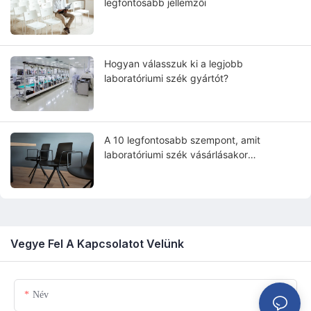
legfontosabb jellemzői
Hogyan válasszuk ki a legjobb
laboratóriumi szék gyártót?
A 10 legfontosabb szempont, amit
laboratóriumi szék vásárlásakor
figyelembe kell venni
Vegye Fel A Kapcsolatot Velünk
Név