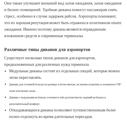
Они также улучшают внешний вид залов ожидания, залов ожидания
и бизнес-помещений. Удобные диваны помогут пассажирам снять
стресс, особенно в случае задержек рейсов. Аэропорты понимают,
что их хорошая репутация может быть отражена в позитивном опыте
ожидания. Именно поэтому диваны являются оправданным
вложением средств в современные терминалы.
Различные типы диванов для аэропортов
Существует несколько типов диванов для аэропортов,
предназначенных для различных нужд терминала.
Модульные диваны состоят из отдельных секций, которые можно
легко переставлять.
Диваны для гостиной больше по размеру и более мягкие, их можно встретить в основном в VIP-
залах или бизнес-залах.
Диваны с подушками на балках сочетают в себе долговечность сидений на балках и
дополнительный комфорт.
Откидывающиеся диваны позволяют путешественникам более
полно отдохнуть во время длительных пересадок.