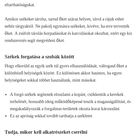
eltarthatóságukat.
Amikor székeket tárolsz, tartsd őket száraz helyen, távol a rájuk eshet
nehéz tárgyaktól. Ne pakolj egymásra székeket, kivéve, ha erre tervezték
őket. A zsúfolt tárolás horpadásokat és karcolásokat okozhat, ezért egy kis
rendszerezés segít megvédeni őket.
Székek forgatása a szobák között
Hogy elkerüld az egyik szék túl gyors elhasználódását, váltogasd őket a
különböző helyiségek között. Ez különösen akkor hasznos, ha egyes
helyiségeket sokkal többet használunk, mint másokat.
A forgó székek segítenek eloszlatni a kopást, csökkentik a kerekek
terhelését, hosszabb ideig működőképessé teszik a magasságállítást, és
megakadályozzák a forgalmas területek okozta korai károsodást.
Ez az apróság sokkal tovább tarthatja a székletet.
Tudja, mikor kell alkatrészeket cserélni