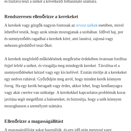
és tisztává teszi a széket a következő felhasználó számára.
Rendszeresen ellenőrizze a kerekeket
A kerekek vagy görgők nagyon fontosak az
orvosi székek
esetében, mivel
lehetővé teszik, hogy azok simán mozogjanak a szobában. Idővel haj, por
és szennyeződés ragadhat a kerekek köré, ami lassúvá, zajossá vagy
nehezen gördülővé teszi őket.
A kerekek megfelelő működésének megőrzése érdekében óvatosan fordítsa
fejjel lefelé a széket, és vizsgálja meg mindegyik kereket. Távolítsa el a
szennyeződéseket kézzel vagy egy kis kefével. Ezután törölje át a kerekeket
egy nedves ruhával. Győződjön meg arról, hogy minden kerék könnyen
forog. Ha egy kerék beragadt vagy érdes, akkor lehet, hogy kenőanyagra
vagy akár cserére van szüksége. A kerekekkel kapcsolatos problémák korai
javítása segít megelőzni a baleseteket, és biztosítja, hogy a szék könnyen
mozoghasson a személyzet számára.
Ellenőrizze a magasságállítást
A magasságállítást sokat használják, és egy idő után merevvé vagy