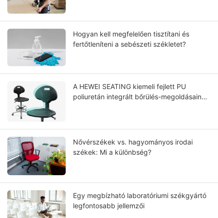
Hogyan kell megfelelően tisztítani és
fertőtleníteni a sebészeti székletet?
A HEWEI SEATING kiemeli fejlett PU
poliuretán integrált bőrülés-megoldásainak
teljesítményét, tartósságát és ápolását.
Nővérszékek vs. hagyományos irodai
székek: Mi a különbség?
Egy megbízható laboratóriumi székgyártó
legfontosabb jellemzői