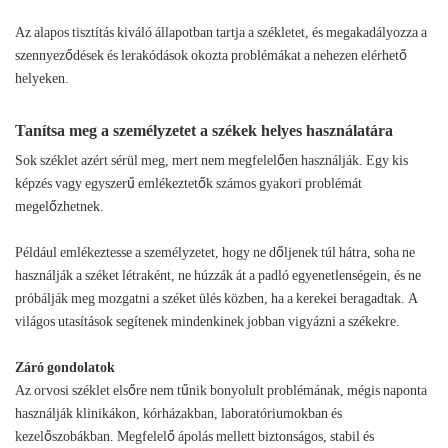
Az alapos tisztítás kiváló állapotban tartja a székletet, és megakadályozza a
szennyeződések és lerakódások okozta problémákat a nehezen elérhető
helyeken.
Tanítsa meg a személyzetet a székek helyes használatára
Sok széklet azért sérül meg, mert nem megfelelően használják. Egy kis
képzés vagy egyszerű emlékeztetők számos gyakori problémát
megelőzhetnek.
Például emlékeztesse a személyzetet, hogy ne dőljenek túl hátra, soha ne
használják a széket létraként, ne húzzák át a padló egyenetlenségein, és ne
próbálják meg mozgatni a széket ülés közben, ha a kerekei beragadtak. A
világos utasítások segítenek mindenkinek jobban vigyázni a székekre.
Záró gondolatok
Az orvosi széklet elsőre nem tűnik bonyolult problémának, mégis naponta
használják klinikákon, kórházakban, laboratóriumokban és
kezelőszobákban. Megfelelő ápolás mellett biztonságos, stabil és