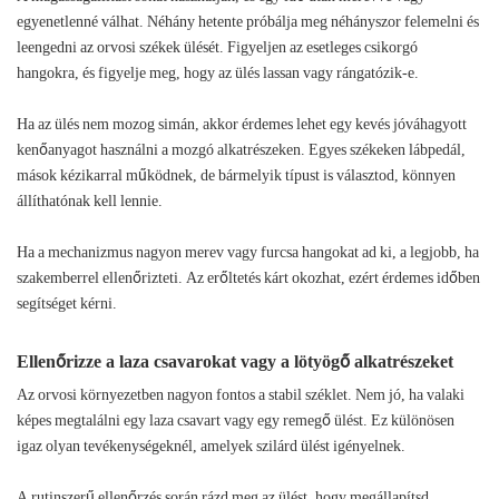
egyenetlenné válhat. Néhány hetente próbálja meg néhányszor felemelni és
leengedni az orvosi székek ülését. Figyeljen az esetleges csikorgó
hangokra, és figyelje meg, hogy az ülés lassan vagy rángatózik-e.
Ha az ülés nem mozog simán, akkor érdemes lehet egy kevés jóváhagyott
kenőanyagot használni a mozgó alkatrészeken. Egyes székeken lábpedál,
mások kézikarral működnek, de bármelyik típust is választod, könnyen
állíthatónak kell lennie.
Ha a mechanizmus nagyon merev vagy furcsa hangokat ad ki, a legjobb, ha
szakemberrel ellenőrizteti. Az erőltetés kárt okozhat, ezért érdemes időben
segítséget kérni.
Ellenőrizze a laza csavarokat vagy a lötyögő alkatrészeket
Az orvosi környezetben nagyon fontos a stabil széklet. Nem jó, ha valaki
képes megtalálni egy laza csavart vagy egy remegő ülést. Ez különösen
igaz olyan tevékenységeknél, amelyek szilárd ülést igényelnek.
A rutinszerű ellenőrzés során rázd meg az ülést, hogy megállapítsd,