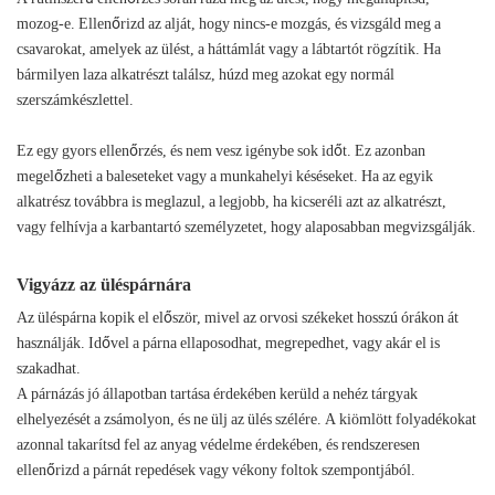
mozog-e. Ellenőrizd az alját, hogy nincs-e mozgás, és vizsgáld meg a
csavarokat, amelyek az ülést, a háttámlát vagy a lábtartót rögzítik. Ha
bármilyen laza alkatrészt találsz, húzd meg azokat egy normál
szerszámkészlettel.
Ez egy gyors ellenőrzés, és nem vesz igénybe sok időt. Ez azonban
megelőzheti a baleseteket vagy a munkahelyi késéseket. Ha az egyik
alkatrész továbbra is meglazul, a legjobb, ha kicseréli azt az alkatrészt,
vagy felhívja a karbantartó személyzetet, hogy alaposabban megvizsgálják.
Vigyázz az üléspárnára
Az üléspárna kopik el először, mivel az orvosi székeket hosszú órákon át
használják. Idővel a párna ellaposodhat, megrepedhet, vagy akár el is
szakadhat.
A párnázás jó állapotban tartása érdekében kerüld a nehéz tárgyak
elhelyezését a zsámolyon, és ne ülj az ülés szélére. A kiömlött folyadékokat
azonnal takarítsd fel az anyag védelme érdekében, és rendszeresen
ellenőrizd a párnát repedések vagy vékony foltok szempontjából.