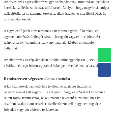
Az orvosi szék egyes alkatrészei gyorsabban kopnak, mint mások, például a
kerekek, az üléshuzatok és az állítókarok. Ahelyett, hogy megvárná, amíg a
szék eltörik, tartsa szemmel ezeket az alkatrészeket, és cserélje ki őket, ha
problémákat észlel.
A figyelendő jelek közé tartoznak a nem simán gördülő kerekek, az
egyenetlenül érződő üléspárnázás, a beragadó vagy extra erőfeszítést
igénylő karok, valamint a laza vagy használat közben elmozduló
háttámlák.
Az alkatrészek cseréje általában olcsóbb, mint egy teljesen új szék
vásárlása, és segít biztonságosabbá és kényelmesebbé tenni a használatát.
Rendszeresen végezzen alapos tisztítást
A kórházi székek napi letörlése jó ötlet, de az alapos tisztítást is
rendszeresen el kell végezni. Ez azt jelenti, hogy az ülőkét le kell venni a
rejtett foltok tisztításához, le kell mosni a levehető huzatokat, meg kell
tisztítani az alap alatti részeket, és ellenőrizni kell, hogy nem ragadt-e
folyadék vagy por a kisebb területeken.