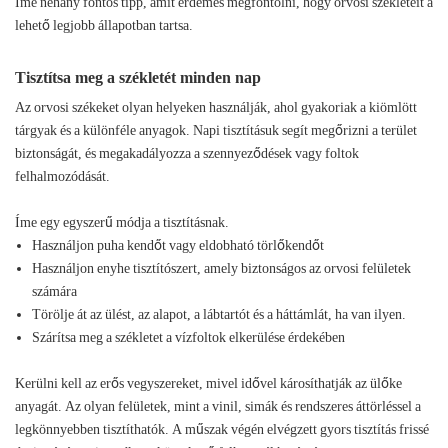
Íme néhány fontos tipp, amit érdemes megfontolni, hogy orvosi székleteit a
lehető legjobb állapotban tartsa.
Tisztítsa meg a székletét minden nap
Az orvosi székeket olyan helyeken használják, ahol gyakoriak a kiömlött
tárgyak és a különféle anyagok. Napi tisztításuk segít megőrizni a terület
biztonságát, és megakadályozza a szennyeződések vagy foltok
felhalmozódását.
Íme egy egyszerű módja a tisztításnak.
Használjon puha kendőt vagy eldobható törlőkendőt
Használjon enyhe tisztítószert, amely biztonságos az orvosi felületek
számára
Törölje át az ülést, az alapot, a lábtartót és a háttámlát, ha van ilyen.
Szárítsa meg a székletet a vízfoltok elkerülése érdekében
Kerülni kell az erős vegyszereket, mivel idővel károsíthatják az ülőke
anyagát. Az olyan felületek, mint a vinil, simák és rendszeres áttörléssel a
legkönnyebben tisztíthatók. A műszak végén elvégzett gyors tisztítás frissé