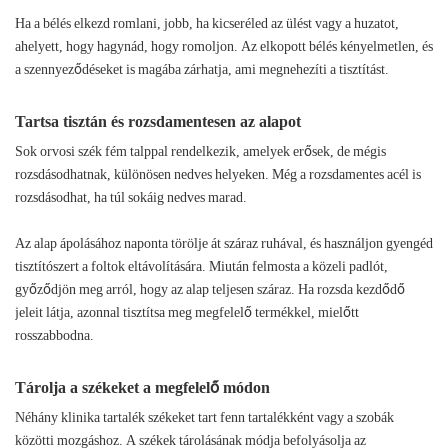
Ha a bélés elkezd romlani, jobb, ha kicseréled az ülést vagy a huzatot,
ahelyett, hogy hagynád, hogy romoljon. Az elkopott bélés kényelmetlen, és
a szennyeződéseket is magába zárhatja, ami megnehezíti a tisztítást.
Tartsa tisztán és rozsdamentesen az alapot
Sok orvosi szék fém talppal rendelkezik, amelyek erősek, de mégis
rozsdásodhatnak, különösen nedves helyeken. Még a rozsdamentes acél is
rozsdásodhat, ha túl sokáig nedves marad.
Az alap ápolásához naponta törölje át száraz ruhával, és használjon gyengéd
tisztítószert a foltok eltávolítására. Miután felmosta a közeli padlót,
győződjön meg arról, hogy az alap teljesen száraz. Ha rozsda kezdődő
jeleit látja, azonnal tisztítsa meg megfelelő termékkel, mielőtt
rosszabbodna.
Tárolja a székeket a megfelelő módon
Néhány klinika tartalék székeket tart fenn tartalékként vagy a szobák
közötti mozgáshoz. A székek tárolásának módja befolyásolja az