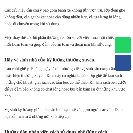
Các dấu hiệu cần chú ý bao gồm bánh xe không lăn trơn tru, lớp đệm ghế
không đều, cần gạt bị kẹt hoặc cần dùng nhiều lực, và tựa lưng bị lỏng
hoặc di chuyển trong khi sử dụng.
Việc thay thế các bộ phận thường rẻ hơn so với việc mua một chiếc ghế
mới hoàn toàn và giúp đảm bảo an toàn và thoải mái khi sử dụng.
Hãy vệ sinh nhà cửa kỹ lưỡng thường xuyên.
Lau chùi ghế y tế hàng ngày là tốt, nhưng việc vệ sinh sâu cũng cần được
thực hiện thường xuyên. Điều này có nghĩa là tháo nắp ghế để làm sạch
những chỗ khuất, giặt sạch các tấm bọc có thể tháo rời, làm sạch bên dưới
đế và đảm bảo không có chất lỏng hoặc bụi bẩn bám lại ở những khu vực
nhỏ.
Vệ sinh kỹ lưỡng giúp bồn cầu luôn sạch sẽ và ngăn ngừa các vấn đề do
bụi bẩn tích tụ ở những nơi khó tiếp cận.
Hướng dẫn nhân viên cách sử dụng ghế đúng cách.