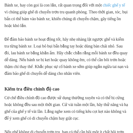
Bánh xe, hay còn gọi là con lăn, rất quan trọng đối với một
chiếc ghế y tế
vì chúng giúp ghế di chuyển trơn tru quanh phòng. Theo thời gian, tóc, bụi
bẩn có thể bám vào bánh xe, khiến chúng di chuyển chậm, gây tiếng ồn
hoặc khó lăn.
Để đảm bảo bánh xe hoạt động tốt, hãy nhẹ nhàng lật ngược ghế và kiểm
tra từng bánh xe. Loại bỏ bụi bẩn bằng tay hoặc dùng bàn chải nhỏ. Sau
đó, lau bánh xe bằng khăn ẩm. Hãy chắc chắn rằng mỗi bánh xe đều quay
dễ dàng. Nếu bánh xe bị kẹt hoặc quay không êm, có thể cần bôi trơn hoặc
thậm chí thay thế. Khắc phục sự cố bánh xe sớm giúp ngăn ngừa tai nạn và
đảm bảo ghế di chuyển dễ dàng cho nhân viên.
Kiểm tra điều chỉnh độ cao
Cơ chế điều chỉnh độ cao được sử dụng thường xuyên và có thể bị cứng
hoặc không đều sau một thời gian. Cứ vài tuần một lần, hãy thử nâng và hạ
ghế của ghế y tế vài lần. Lắng nghe xem có tiếng kêu cọt kẹt nào không và
để ý xem ghế có di chuyển chậm hay giật cục.
Nếu ghế không di chuyển trơn tru, bạn có thể cần bôi một ít chất bôi trơn