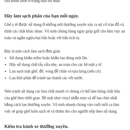
của mình luôn ở trạng thái tốt nhất.
Hãy làm sạch phân của bạn mỗi ngày.
Ghế y tế được sử dụng ở những nơi thường xuyên xảy ra sự cố tràn đổ và
dính các chất khác nhau. Vệ sinh chúng hàng ngày giúp giữ cho khu vực an
toàn và ngăn ngừa bụi bẩn hoặc vết bẩn tích tụ.
Đây là một cách làm sạch đơn giản.
Sử dụng khăn mềm hoặc khăn lau dùng một lần.
Hãy sử dụng chất tẩy rửa nhẹ, an toàn cho các bề mặt y tế.
Lau sạch mặt ghế, đế, vòng để chân và tựa lưng (nếu có).
Lau khô phân để tránh tạo thành các vết nước.
Nên tránh sử dụng các hóa chất mạnh vì chúng có thể làm hỏng chất liệu
của ghế theo thời gian. Bề mặt như vinyl nhẵn mịn và dễ lau chùi nhất
bằng cách lau thường xuyên. Vệ sinh nhanh chóng vào cuối mỗi ca làm
việc sẽ giúp ghế luôn sạch sẽ và thơm tho cho người tiếp theo sử dụng.
Kiểm tra bánh xe thường xuyên.