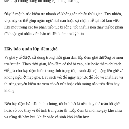
siết chặt chúng bằng bộ dụng cụ thông thường.
Đây là một bước kiểm tra nhanh và không tốn nhiều thời gian. Tuy nhiên,
việc này có thể giúp ngăn ngừa tai nạn hoặc sự chậm trễ tại nơi làm việc.
Khi một trong các bộ phận tiếp tục bị lỏng, tốt nhất là nên thay thế bộ phận
đó hoặc gọi nhân viên bảo trì đến kiểm tra kỹ hơn.
Hãy bảo quản lớp đệm ghế.
Vì ghế y tế được sử dụng trong thời gian dài, lớp đệm ghế thường bị mòn
trước tiên. Theo thời gian, lớp đệm có thể bị xẹp, nứt hoặc thậm chí rách.
Để giữ cho lớp đệm luôn trong tình trạng tốt, tránh đặt vật nặng lên ghế và
không ngồi ở mép ghế. Lau sạch vết đổ ngay lập tức để bảo vệ chất liệu và
thường xuyên kiểm tra xem có vết nứt hoặc chỗ mỏng nào trên đệm hay
không.
Nếu lớp đệm bắt đầu bị hư hỏng, tốt hơn hết là nên thay thế toàn bộ ghế
hoặc vỏ bọc thay vì để tình trạng xấu đi. Lớp đệm bị mòn sẽ gây khó chịu
và cũng dễ bám bụi, khiến việc vệ sinh khó khăn hơn.