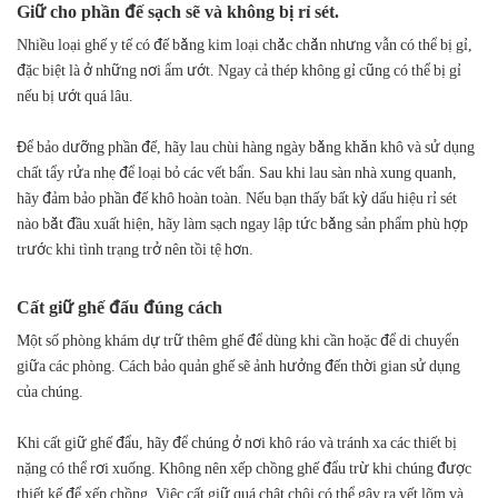
Giữ cho phần đế sạch sẽ và không bị rỉ sét.
Nhiều loại ghế y tế có đế bằng kim loại chắc chắn nhưng vẫn có thể bị gỉ,
đặc biệt là ở những nơi ẩm ướt. Ngay cả thép không gỉ cũng có thể bị gỉ
nếu bị ướt quá lâu.
Để bảo dưỡng phần đế, hãy lau chùi hàng ngày bằng khăn khô và sử dụng
chất tẩy rửa nhẹ để loại bỏ các vết bẩn. Sau khi lau sàn nhà xung quanh,
hãy đảm bảo phần đế khô hoàn toàn. Nếu bạn thấy bất kỳ dấu hiệu rỉ sét
nào bắt đầu xuất hiện, hãy làm sạch ngay lập tức bằng sản phẩm phù hợp
trước khi tình trạng trở nên tồi tệ hơn.
Cất giữ ghế đẩu đúng cách
Một số phòng khám dự trữ thêm ghế để dùng khi cần hoặc để di chuyển
giữa các phòng. Cách bảo quản ghế sẽ ảnh hưởng đến thời gian sử dụng
của chúng.
Khi cất giữ ghế đẩu, hãy để chúng ở nơi khô ráo và tránh xa các thiết bị
nặng có thể rơi xuống. Không nên xếp chồng ghế đẩu trừ khi chúng được
thiết kế để xếp chồng. Việc cất giữ quá chật chội có thể gây ra vết lõm và