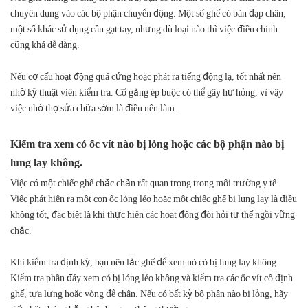
chuyên dụng vào các bộ phận chuyển động. Một số ghế có bàn đạp chân,
một số khác sử dụng cần gạt tay, nhưng dù loại nào thì việc điều chỉnh
cũng khá dễ dàng.
Nếu cơ cấu hoạt động quá cứng hoặc phát ra tiếng động lạ, tốt nhất nên
nhờ kỹ thuật viên kiểm tra. Cố gắng ép buộc có thể gây hư hỏng, vì vậy
việc nhờ thợ sửa chữa sớm là điều nên làm.
Kiểm tra xem có ốc vít nào bị lỏng hoặc các bộ phận nào bị
lung lay không.
Việc có một chiếc ghế chắc chắn rất quan trọng trong môi trường y tế.
Việc phát hiện ra một con ốc lỏng lẻo hoặc một chiếc ghế bị lung lay là điều
không tốt, đặc biệt là khi thực hiện các hoạt động đòi hỏi tư thế ngồi vững
chắc.
Khi kiểm tra định kỳ, bạn nên lắc ghế để xem nó có bị lung lay không.
Kiểm tra phần đáy xem có bị lỏng lẻo không và kiểm tra các ốc vít cố định
ghế, tựa lưng hoặc vòng để chân. Nếu có bất kỳ bộ phận nào bị lỏng, hãy