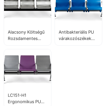
Alacsony Költségű
Antibakteriális PU
Rozsdamentes
várakozószékek
Várakozószék
LC152 alumínium
LC153-H1
talppal
Tökéletes
várakozózónákhoz
Különböző
Közterekbe
LC151-H1
Ergonomikus PU