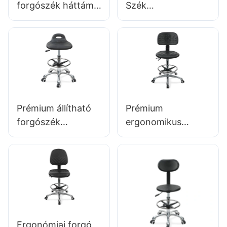
forgószék háttámla
Szék
intergaval hab
kutatóintézetekhez
üléssel & ESD
IC008
Science Lab
Testreszabott
székletmagasság-
ömlesztett vásárlás
állítható lábgyűrű &
Hewei
Alumínium 5-
csillagos bázis
Prémium állítható
Prémium
laboratóriumokhoz
forgószék
ergonomikus
& Tisztítószobák
fogantyúval,
forgószék IC027
interga-hab ülés &
állítható PU
PU Lab széklet
háttámlával,
kialakítás
állítható
magassága-
magasságú üléssel
állítható lábgyűrű &
és alumínium 5
krómozott 5-
csillagos talppal
Ergonómiai forgó