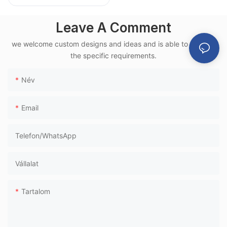
repülőtéri
várószék,
Leave A Comment
alumínium vázzal,
we welcome custom designs and ideas and is able to cater to
nagysebességű
the specific requirements.
vasúti
terminálokhoz
Név
Email
Telefon/WhatsApp
Vállalat
Tartalom