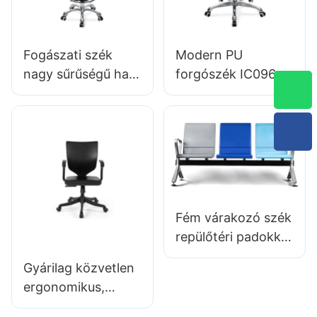
Magasság-vezérlés
szabott Hewei
5 csillagos
alumínium alap az
Fogászati ​​szék
Modern PU
Office/Lab számára
nagy sűrűségű hab
forgószék IC096
ülésen forgó
Magasság
háttámla támogató
beállítása Állítható
kórház & Klinika
lábgyűrű & 5-
használat
csillagos alap |
Tökéletes az Office
&
stúdióhasználathoz
Fém várakozó szék
repülőtéri padokkal
ülésekkel LC100
Gyárilag közvetlen
szállító Hewei
ergonomikus,
öntött PU habból