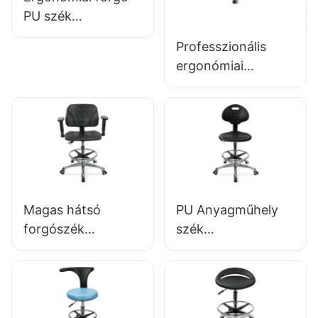
csillagos bázis az
laboratóriumokba/ir
PU szék
Ultimate Comfort
odákba
háttámlával &
IC-hez011
Professzionális
integrált hab ülés
ergonómiai
magasság-állítható
forgószék IC142
lábgyűrű &
PU háttámlával &
alumínium 5-
kartámaszok
csillagos bázis
állítható lábgyűrű &
laboratóriumokhoz/
5-csillagos bázis a
tisztítószobákhoz
laboratóriumokhoz
Magas hátsó
PU Anyagműhely
forgószék
szék
kartámaszokkal
testreszabható
állítható PU ülés
nejlon krómozott
IC050 Lumbar
alumínium lábbetét
Támogató
IC007 személyre