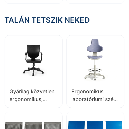
PU háttámlával 360
002F PU bőr
° forgó
habszivacs párna
Könnyen tisztítható
TALÁN TETSZIK NEKED
kialakítás
klinikáknak és
kórházaknak
Gyárilag közvetlen
Ergonomikus
ergonomikus,
laboratóriumi szék,
öntött PU habból
tartós PU hab,
készült irodai szék
LD13, HEWEI ülés
IC091 HEWEI ÜLÉS