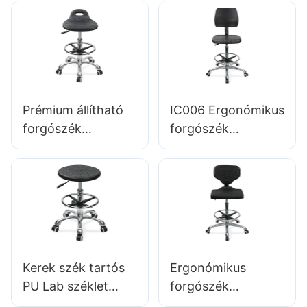
készült irodai szék
IC091 HEWEI ÜLÉS
Prémium állítható
IC006 Ergonómikus
forgószék
forgószék
fogantyúval,
háttámlával az
interga-hab ülés &
intergal hab üléssel
PU Lab széklet
& ESD Science Lab
kialakítás
székletmagasság-
magassága-
állítható lábgyűrű &
állítható lábgyűrű &
Alumínium 5-
krómozott 5-
csillagos bázis
Kerek szék tartós
Ergonómikus
csillagos bázis a
laboratóriumok
PU Lab széklet
forgószék
végső kényelem
számára &
IC013 integrált hab
háttámlával ESD