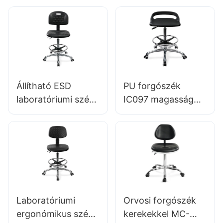
érdekében
Tisztítószobák
ülésmagassággal
Science Lab széklet
állítható lábgyűrű &
IC016 Magasság-
Nylon 5-csillagos
állítható lábgyűrű &
bázis a tiszta
Alumínium 5-
helyiségek
csillagos bázis
laboratóriumokhoz
laboratóriumokhoz
Állítható ESD
PU forgószék
Hewei
& Tisztítószobák
laboratóriumi szék
IC097 magasság
IC022 háttámla
beállítással stabil 5-
magasság-
csillagos bázis
szabályozó gáz
tökéletes az irodai
emelési alap opciók
stúdióhoz
statikus érzékeny
környezetekhez
Laboratóriumi
Orvosi forgószék
ergonómikus szék
kerekekkel MC-