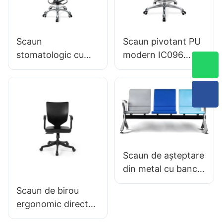
înălțime de 5 stele
personalizat Hewei
Baza de aluminiu
pentru
Scaun
Scaun pivotant PU
birou/laborator
stomatologic cu
modern IC096
Spitalul de sprijin
Reglarea înălțimii
pentru spumă de
Inel de picior
înaltă densitate
reglabil & Baza de 5
spumă de spumă &
stele | Perfect
Utilizarea clinicii
pentru Office &
Utilizarea studioului
Scaun de așteptare
din metal cu bancă
aeroport LC100
Scaun de birou
Furnizor Hewei
ergonomic direct
din fabrică, turnat