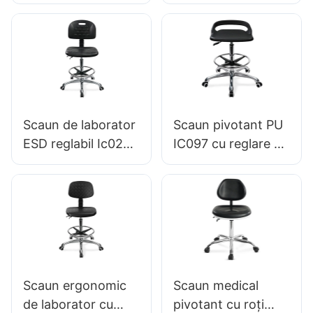
Laborator IC013 cu
spătar ESD Science
inel integral al
Lab Stool IC016
scaunului de spumă
Inel de picior
Înălțime reglabil inel
ajustat de înălțime
de picior & Nylon
& Baza de 5 stele
Base de 5 stele
din aluminiu pentru
pentru camere
laboratoare &
Scaun de laborator
Scaun pivotant PU
curate Laboratoare
CALEANS
ESD reglabil Ic022
IC097 cu reglare a
Hewei
cu spătar cu
înălțimii baze
control al înălțimii și
stabile de 5 stele
ridicare pe gaz,
perfect pentru
opțiuni de bază
studio de birou
pentru medii
sensibile la
electricitate statică
Scaun ergonomic
Scaun medical
de laborator cu
pivotant cu roți