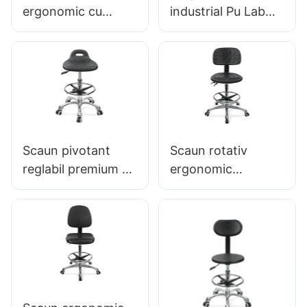
ergonomic cu
industrial Pu Lab
scaun de spumă
pentru instituții de
intergal de spătar &
cercetare IC008
ESD Science Lab
BUROGAT
Stool Inel de picior
CONSTRUIT BUMĂ
reglabil în înălțime
HEWEI
& Baza de 5 stele
pentru laboratoare
Scaun pivotant
Scaun rotativ
&
reglabil premium cu
ergonomic
mâner, Scaun cu
premium Ic027 cu
spumă intergal &
spătar reglabil din
PU PU STOOL
PU, șezut reglabil
DESCHIP DE PUT
pe înălțime și bază
ALIMENTARE AU-A
cu 5 stele din
ADRESABILĂ
aluminiu pentru
RELIAȚIA
laboratoare/birouri