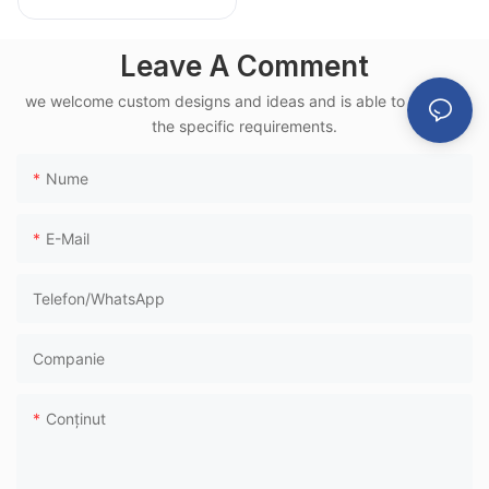
LC151-H1, cadru din
aluminiu, pentru
Leave A Comment
aeroport, utilizat în
we welcome custom designs and ideas and is able to cater to
terminale feroviare
the specific requirements.
de mare viteză
Nume
E-Mail
Telefon/WhatsApp
Companie
Conţinut