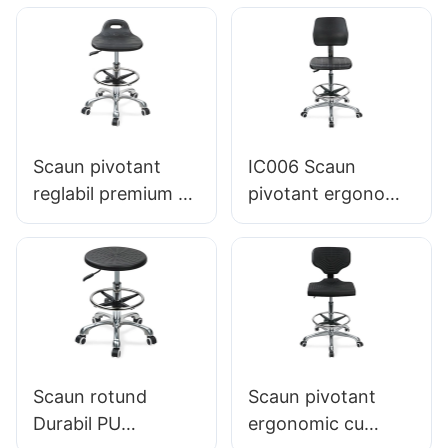
din spumă PU,
IC091 HEWEI
SEATING
Scaun pivotant
IC006 Scaun
reglabil premium cu
pivotant ergonomic
mâner, Scaun cu
cu scaun de spumă
spumă intergal &
intergal de spătar &
PU PU STOOL
ESD Science Lab
DESCHIDE STOLUL
Stool Inel de picior
DE PUT
reglabil în înălțime
ALIMENTABIL AI
& Baza de 5 stele
ADJUSTIBILULUI
din aluminiu pentru
Scaun rotund
Scaun pivotant
RENELOR & CROM
laboratoare &
Durabil PU
ergonomic cu
CROM 5 STAR