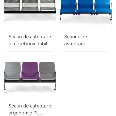
SEATING
Scaun de așteptare
Scaune de
din oțel inoxidabil,
așteptare
ieftin, LC153-H1,
antibacteriene din
perfect pentru
PU cu bază din
diverse spații
aluminiu LC152
publice
pentru zone de
așteptare
Scaun de așteptare
ergonomic PU