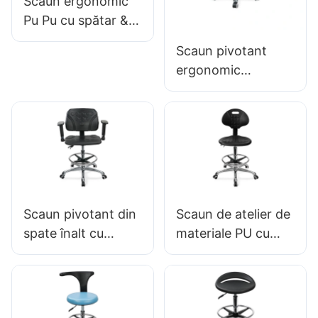
Scaun ergonomic
POOTELOR &
Pu Pu cu spătar &
CROM 5 STAR011
Scaun integral din
Scaun pivotant
spumă, inel de
ergonomic
picior ajustat de
profesional IC142
înălțime &
cu spătar PU &
cotiere inel de
picior reglabil &
Baza de 5 stele
pentru laboratoare
Scaun pivotant din
Scaun de atelier de
spate înalt cu
materiale PU cu
cotiere reglabile
personalizabil din
Scaun PU IC050
nylon, din aluminiu,
Suport lombar
din nylon, din
Control înălțime de
aluminiu, IC007