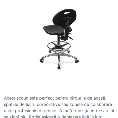
Acest scaun este perfect pentru birourile de acasă,
spațiile de lucru corporative sau zonele de colaborare
unde profesioniștii trebuie să facă tranziția între sarcini
sau întâlniri. Roțile asigură o deplasare lină în jurul