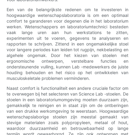
Een van de belangrijkste redenen om te investeren in
hoogwaardige wetenschapslaboratoria is om een ​​optimaal
comfort te garanderen voor degenen die in het laboratorium
werken. Wetenschappers en laboratoriumtechnici besteden
vaak lange uren aan hun werkstations te zitten,
experimenten uit te voeren, gegevens te analyseren en
rapporten te schrijven. Zittend in een ongemakkelijke stoel
voor langere periodes kan leiden tot rugpijn, nekbelasting en
algehele ongemak. Door het kiezen van stoelen met
ergonomische ontwerpen, verstelbare functies en
ondersteunende vulling, kunnen Lab -medewerkers de juiste
houding behouden en het risico op het ontwikkelen van
musculoskeletale problemen verminderen.
Naast comfort is functionaliteit een andere cruciale factor om
te overwegen bij het selecteren van Science Lab -stoelen. De
stoelen in een laboratoriumomgeving moeten duurzaam zijn,
gemakkelijk te reinigen en in staat zijn om de ontberingen
van een drukke werkomgeving te weerstaan. Hoogwaardige
wetenschapslaborige stoelen zijn meestal gemaakt van
stevige materialen zoals polypropyleen, metaal of hout,
waardoor duurzaamheid en betrouwbaarheid op lange
termijn wordt gewaarborgd. Ze zijn ook ontworpen met