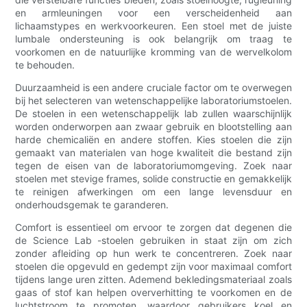
en armleuningen voor een verscheidenheid aan
lichaamstypes en werkvoorkeuren. Een stoel met de juiste
lumbale ondersteuning is ook belangrijk om traag te
voorkomen en de natuurlijke kromming van de wervelkolom
te behouden.
Duurzaamheid is een andere cruciale factor om te overwegen
bij het selecteren van wetenschappelijke laboratoriumstoelen.
De stoelen in een wetenschappelijk lab zullen waarschijnlijk
worden onderworpen aan zwaar gebruik en blootstelling aan
harde chemicaliën en andere stoffen. Kies stoelen die zijn
gemaakt van materialen van hoge kwaliteit die bestand zijn
tegen de eisen van de laboratoriumomgeving. Zoek naar
stoelen met stevige frames, solide constructie en gemakkelijk
te reinigen afwerkingen om een ​​lange levensduur en
onderhoudsgemak te garanderen.
Comfort is essentieel om ervoor te zorgen dat degenen die
de Science Lab -stoelen gebruiken in staat zijn om zich
zonder afleiding op hun werk te concentreren. Zoek naar
stoelen die opgevuld en gedempt zijn voor maximaal comfort
tijdens lange uren zitten. Ademend bekledingsmateriaal zoals
gaas of stof kan helpen oververhitting te voorkomen en de
luchtstroom te promoten, waardoor gebruikers koel en