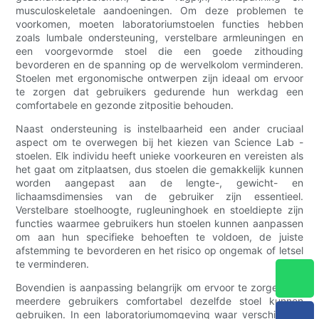
musculoskeletale aandoeningen. Om deze problemen te
voorkomen, moeten laboratoriumstoelen functies hebben
zoals lumbale ondersteuning, verstelbare armleuningen en
een voorgevormde stoel die een goede zithouding
bevorderen en de spanning op de wervelkolom verminderen.
Stoelen met ergonomische ontwerpen zijn ideaal om ervoor
te zorgen dat gebruikers gedurende hun werkdag een
comfortabele en gezonde zitpositie behouden.
Naast ondersteuning is instelbaarheid een ander cruciaal
aspect om te overwegen bij het kiezen van Science Lab -
stoelen. Elk individu heeft unieke voorkeuren en vereisten als
het gaat om zitplaatsen, dus stoelen die gemakkelijk kunnen
worden aangepast aan de lengte-, gewicht- en
lichaamsdimensies van de gebruiker zijn essentieel.
Verstelbare stoelhoogte, rugleuninghoek en stoeldiepte zijn
functies waarmee gebruikers hun stoelen kunnen aanpassen
om aan hun specifieke behoeften te voldoen, de juiste
afstemming te bevorderen en het risico op ongemak of letsel
te verminderen.
Bovendien is aanpassing belangrijk om ervoor te zorgen dat
meerdere gebruikers comfortabel dezelfde stoel kunnen
gebruiken. In een laboratoriumomgeving waar verschillende