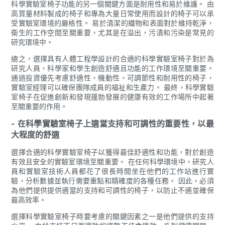
科學實驗室椅子功能的另一個關鍵方面是耐用性和易於維護。 由
高質量材料製成的椅子和專為大量日常使用而設計的椅子可以承
受實驗室環境的嚴格性。 易於清潔的織物和表面對於維持乾淨，
衛生的工作空間至關重要，尤其是在溢出，污漬和污染是常見的
研究環境中。
總之，選擇具有人體工程學設計的合適的科學實驗室椅子對於為
研究人員，科學家和學生創造舒適且功能的工作環境至關重要。
通過投資優先考慮舒適性，機動性，可調節性和耐用性的椅子，
實驗室經理可以確保團隊成員的福祉和生產力。 最終，科學實驗
室椅子在促進創新和發現蓬勃發展的健康有效的工作場所中起著
至關重要的作用。
- 在科學實驗室椅子上適當支持和可調性的重要性，以最
大程度的舒適
選擇合適的科學實驗室椅子以獲得最佳舒適性和功能，對於創造
有效且安全的實驗室環境至關重要。 在任何科學環境中，研究人
員和實驗室技術人員都花了很長時間坐在他們的工作站進行實
驗，分析數據並執行需要重點和精確度的各種任務。 因此，必須
為他們提供提供適當的支持和可調性的椅子，以防止不適並確保
最高效率。
選擇科學實驗室椅子時要考慮的關鍵因素之一是他們提供的支持