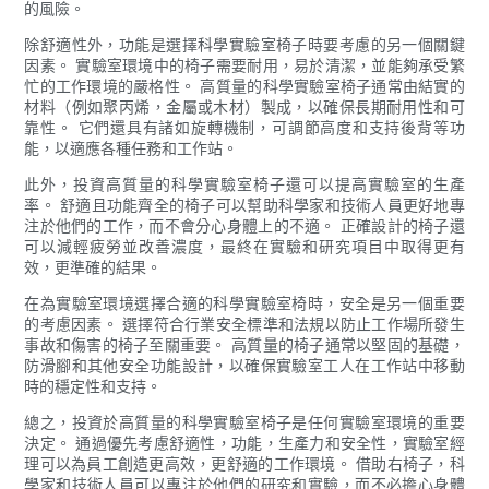
的風險。
除舒適性外，功能是選擇科學實驗室椅子時要考慮的另一個關鍵
因素。 實驗室環境中的椅子需要耐用，易於清潔，並能夠承受繁
忙的工作環境的嚴格性。 高質量的科學實驗室椅子通常由結實的
材料（例如聚丙烯，金屬或木材）製成，以確保長期耐用性和可
靠性。 它們還具有諸如旋轉機制，可調節高度和支持後背等功
能，以適應各種任務和工作站。
此外，投資高質量的科學實驗室椅子還可以提高實驗室的生產
率。 舒適且功能齊全的椅子可以幫助科學家和技術人員更好地專
注於他們的工作，而不會分心身體上的不適。 正確設計的椅子還
可以減輕疲勞並改善濃度，最終在實驗和研究項目中取得更有
效，更準確的結果。
在為實驗室環境選擇合適的科學實驗室椅時，安全是另一個重要
的考慮因素。 選擇符合行業安全標準和法規以防止工作場所發生
事故和傷害的椅子至關重要。 高質量的椅子通常以堅固的基礎，
防滑腳和其他安全功能設計，以確保實驗室工人在工作站中移動
時的穩定性和支持。
總之，投資於高質量的科學實驗室椅子是任何實驗室環境的重要
決定。 通過優先考慮舒適性，功能，生產力和安全性，實驗室經
理可以為員工創造更高效，更舒適的工作環境。 借助右椅子，科
學家和技術人員可以專注於他們的研究和實驗，而不必擔心身體