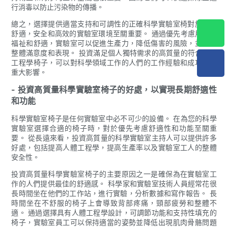
行消毒以防止污染物的傳播。
總之，選擇提供適當支持和可調性的正確科學實驗室椅對於創造
舒適，安全和高效的實驗室環境至關重要。 通過優先考慮用戶的
福祉和舒適，實驗室可以促進生產力，降低傷害的風險，並提高
整體滿意度和表現。 投資滿足個人獨特需求的高質量的符合人體
工程學椅子，可以對科學領域工作的人們的工作經驗和成功產生
重大影響。
- 投資高質量科學實驗室椅子的好處，以實現長期舒適性
和功能
科學實驗室椅子是任何實驗室中必不可少的設備。 在為您的科學
實驗室選擇合適的椅子時，對於優先考慮舒適性和功能至關重
要。 從長遠來看，投資高質量的科學實驗室主持人可以提供許多
好處，包括提高人體工程學，提高生產率以及實驗室工人的整體
安全性。
投資高質量科學實驗室椅子的主要原因之一是確保為在實驗室工
作的人們提供最佳的舒適感。 科學家和實驗室技術人員經常花很
長時間坐在他們的工作站，進行實驗，分析數據和寫作報告。 長
時間坐在不舒服的椅子上會導致背部疼痛，頸部疲勞和整體不
適。 通過選擇具有人體工程學設計，可調節功能和支持性填充的
椅子，實驗室員工可以保持適當的姿勢並降低出現肌肉骨骼問題