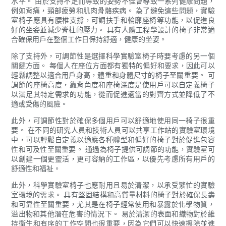
水平。 由於支持不足而導致的姿勢不佳會導致一系列健康問題，
例如背痛，頸部疲勞和肌肉骨骼疾病。 為了避免這些問題，實驗
室椅子應具有腰椎支撐，可調扶手和輪廓座椅等功能，以促進良
好的坐姿並減少脊柱的壓力。 具有人體工程學設計的椅子非常適
合確保用戶在整個工作日保持舒適，健康的坐姿。
除了支持外，可調節性是選擇科學實驗室椅子時要考慮的另一個
關鍵方面。 每個人在座位方面都有獨特的偏好和要求，因此可以
輕鬆調整以適合用戶身高，體重和身體尺寸的椅子至關重要。 可
調節的座椅高度，靠背角度和座椅深度是使用戶可以自定義椅子
以滿足其特定需求的功能，從而促進適當的對齊方式並降低了不
適或受傷的風險。
此外，可調節性對於確保多個用戶可以舒適地使用同一椅子很重
要。 在不同的研究人員和技術人員可以共享工作站的實驗室環境
中，可以輕鬆自定義以適應各種體型和偏好的椅子對於促進包容
性和可及性至關重要。 通過為椅子提供可調節的功能，實驗室可
以創建一個更靈活，更可容納的工作區，以優先考慮所有用戶的
舒適性和福祉。
此外，科學實驗室椅子也應耐用且易於清潔，以承受繁忙的實驗
室環境的需求。 具有堅固結構和高質量材料的椅子對於確保長壽
和可靠性至關重要，尤其是在椅子經常使用和暴露於化學物質，
溢出物和其他潛在危害的情況下。 易於清潔的表面和織物對於維
持衛生和有序的工作空間也很重要，因為它們可以快速擦除並進