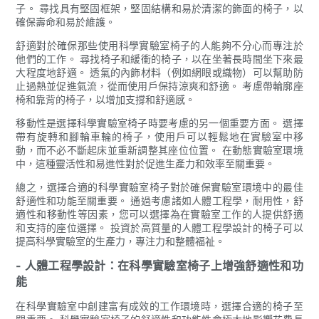
子。 尋找具有堅固框架，堅固結構和易於清潔的飾面的椅子，以
確保壽命和易於維護。
舒適對於確保那些使用科學實驗室椅子的人能夠不分心而專注於
他們的工作。 尋找椅子和緩衝的椅子，以在坐著長時間坐下來最
大程度地舒適。 透氣的內飾材料（例如網眼或織物）可以幫助防
止過熱並促進氣流，從而使用戶保持涼爽和舒適。 考慮帶輪廓座
椅和靠背的椅子，以增加支撐和舒適感。
移動性是選擇科學實驗室椅子時要考慮的另一個重要方面。 選擇
帶有旋轉和腳輪車輪的椅子，使用戶可以輕鬆地在實驗室中移
動，而不必不斷起床並重新調整其座位位置。 在動態實驗室環境
中，這種靈活性和易進性對於促進生產力和效率至關重要。
總之，選擇合適的科學實驗室椅子對於確保實驗室環境中的最佳
舒適性和功能至關重要。 通過考慮諸如人體工程學，耐用性，舒
適性和移動性等因素，您可以選擇為在實驗室工作的人提供舒適
和支持的座位選擇。 投資於高質量的人體工程學設計的椅子可以
提高科學實驗室的生產力，專注力和整體福祉。
- 人體工程學設計：在科學實驗室椅子上增強舒適性和功
能
在科學實驗室中創建富有成效的工作環境時，選擇合適的椅子至