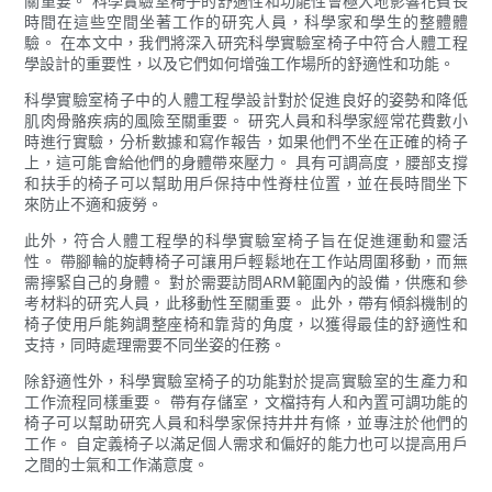
關重要。 科學實驗室椅子的舒適性和功能性會極大地影響花費長
時間在這些空間坐著工作的研究人員，科學家和學生的整體體
驗。 在本文中，我們將深入研究科學實驗室椅子中符合人體工程
學設計的重要性，以及它們如何增強工作場所的舒適性和功能。
科學實驗室椅子中的人體工程學設計對於促進良好的姿勢和降低
肌肉骨骼疾病的風險至關重要。 研究人員和科學家經常花費數小
時進行實驗，分析數據和寫作報告，如果他們不坐在正確的椅子
上，這可能會給他們的身體帶來壓力。 具有可調高度，腰部支撐
和扶手的椅子可以幫助用戶保持中性脊柱位置，並在長時間坐下
來防止不適和疲勞。
此外，符合人體工程學的科學實驗室椅子旨在促進運動和靈活
性。 帶腳輪的旋轉椅子可讓用戶輕鬆地在工作站周圍移動，而無
需擰緊自己的身體。 對於需要訪問ARM範圍內的設備，供應和參
考材料的研究人員，此移動性至關重要。 此外，帶有傾斜機制的
椅子使用戶能夠調整座椅和靠背的角度，以獲得最佳的舒適性和
支持，同時處理需要不同坐姿的任務。
除舒適性外，科學實驗室椅子的功能對於提高實驗室的生產力和
工作流程同樣重要。 帶有存儲室，文檔持有人和內置可調功能的
椅子可以幫助研究人員和科學家保持井井有條，並專注於他們的
工作。 自定義椅子以滿足個人需求和偏好的能力也可以提高用戶
之間的士氣和工作滿意度。