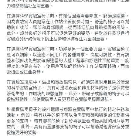
力和整體福祉至關重要。
在選擇科學實驗室椅子時，有幾個因素需要考慮。 舒適是關鍵，
因為實驗室人員經常在工作站坐著很長時間。 舒適的椅子可以幫
助防止後部，頸部和肩部應變，從而降低肌肉骨骼損傷的風險。
此外，設計良好的椅子可以促進更好的姿勢，這對於在長期進行
實驗或分析的情況下防止疲勞和保持專注力至關重要。
在選擇科學實驗室椅子時，功能是另一個重要方面。 實驗室椅子
應可以調節，以適應不同用戶的各種需求。 高度可調性，靠背調
整和傾斜功能對於確保適當的人體工程學和舒適性至關重要。 旋
轉功能也是有益的，使用戶可以輕鬆地在工作站周圍移動，而無
需扭曲或扭曲身體。
在實驗室環境中，溢出和事故很常見，必須選擇耐用且易於清潔
的科學實驗室椅子。 具有可浸泡表面和非孔材料的椅子是保持乾
淨衛生的工作環境的理想選擇。 此外，帶輪子或腳輪的椅子可以
促進移動性，並使實驗室人員更容易在實驗室周圍導航。
科學實驗室椅子的設計還應考慮將在實驗室中執行的特定任務和
活動。 例如，帶有扶手的椅子可以為需要精確和穩定的任務提供
更多的支持。 帶有腳凳的椅子對於喜歡坐著時抬高腳的用戶是有
益的。 此外，具有內置腰部支撐的椅子可以幫助減輕背部疲勞並
促進更好的姿勢。