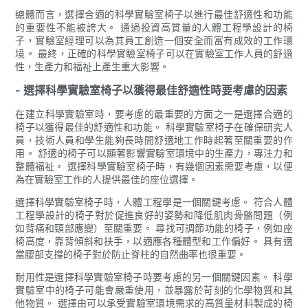
總體而言，選擇合適的科學實驗室椅子以進行最佳舒適性和功能
的重要性不能被誇大。 通過投資高質量的人體工程學設計的椅
子，實驗室經理可以為其員工創造一個安全而富有成效的工作環
境。 最終，正確的科學實驗室椅子可以在實驗室工作人員的舒適
性，生產力和福祉上產生重大影響。
- 選擇科學實驗室椅子以獲得最佳舒適性時要考慮的因素
在建立科學實驗室時，要考慮的最重要的方面之一是選擇合適的
椅子以獲得最佳的舒適性和功能。 科學實驗室椅子在確保研究人
員，技術人員和學生能夠長時間舒適地工作時起著至關重要的作
用。 舒適的椅子可以顯著影響實驗室環境中的生產力，專注力和
整體福祉。 選擇科學實驗室椅子時，有幾個因素需要考慮，以便
為在實驗室工作的人提供最佳的座位選擇。
選擇科學實驗室椅子時，人體工程學是一個關鍵考慮。 符合人體
工程學設計的椅子對於促進良好的姿勢和降低肌肉骨骼問題（例
如背痛和頸部應變）至關重要。 尋找可調節功能的椅子，例如座
椅高度，靠背傾斜和扶手，以適應各種體型和工作偏好。 具有適
當腰部支撐的椅子對於防止脊柱的自然曲率也很重要。
耐用性是選擇科學實驗室椅子時要考慮的另一個關鍵因素。 科學
實驗室中的椅子可能會嚴重使用，並暴露於苛刻的化學物質和其
他物質。 選擇由可以承受實驗室環境需求的高質量材料製成的椅