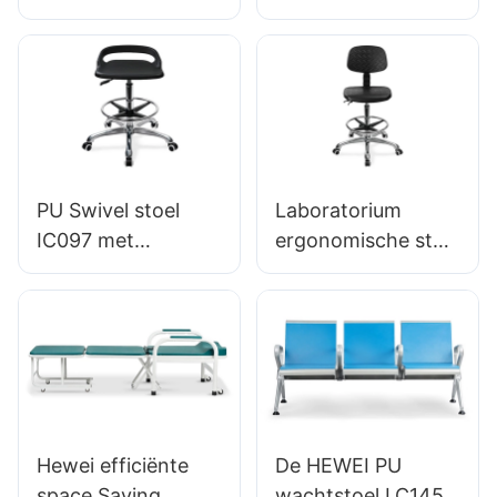
sterrenbasis voor
rugleuning ESD
Ic022 met
laboratoria &
Science Lab Stool
rugleuning,
Cleanrooms
IC016 Hoogte-
hoogteregeling en
verstelbare
gaslift. Basisopties
voetring &
voor statisch
Aluminium 5-
gevoelige
sterrenbasis voor
omgevingen.
PU Swivel stoel
Laboratorium
laboratoria &
IC097 met
ergonomische stoel
Cleanrooms
hoogteaanpassing
met PU Backlest
stabiel 5-
360 ° Swivel &
sterrenbasis
zware 5-
perfect voor
sterrenbasis
kantoorstudio
ondersteunt lange
uren in laboratoria
Hewei efficiënte
De HEWEI PU
space Saving
wachtstoel LC145-