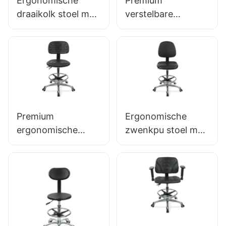
Ergonomische
Premium
draaikolk stoel met
verstelbare
rugleuning
zwenkstoel met
intergale
handgreep,
schuimstoel & ESD
intergale
Science Lab-kruk
schuimstoel & PU
met hoogte-
Lab Lab-ontlasting
verstelbare
Hoogte-verstelbare
voetring &
voetring &
Premium
Ergonomische
Aluminium 5-
verchroomde 5-
ergonomische
zwenkpu stoel met
sterrenbasis voor
sterrenbasis voor
draaistoel Ic027
rugleuning &
laboratoria &
ultieme comfort
met verstelbare
integrale
Cleanrooms
IC011
PU-rugleuning, in
schuimstoel in
hoogte verstelbare
hoogte verstelbare
zitting en
voetring &
aluminium 5-
aluminium 5-
sterrenbasis voor
sterrenbasis voor