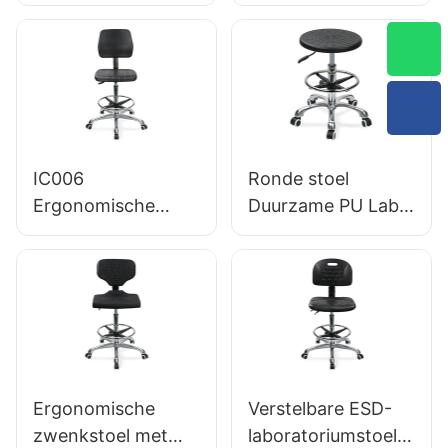
luchthavenbank
branche stoel met
stoelen LC100
handgreep,
leverancier Hewei
intergale
schuimstoel & PU
Lab Lab-ontlasting
Ontwerp Hoogte-
verstelbare
IC006
Ronde stoel
voetring &
Ergonomische
Duurzame PU Lab-
verchroomde 5-
zwenkstoel met
ontlasting IC013
sterrenbasis voor
rugleuning intergal
met integrale
ultieme comfort
schuimstoel & ESD
schuimstoel
Science Lab-
Hoogte verstelbare
ontlasting Hoogte-
voetring & Nylon 5-
verstelbare
sterrenbasis voor
voetring &
cleanrooms
Ergonomische
Verstelbare ESD-
Aluminium 5-
laboratoria Hewei
zwenkstoel met
laboratoriumstoel