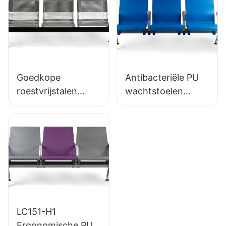
HEWEI SEATING
Goedkope
Antibacteriële PU
roestvrijstalen
wachtstoelen
wachtstoel LC153-
LC152 Aluminium
H1, perfect voor
basis voor
verschillende
wachtzones
openbare ruimtes
LC151-H1
Ergonomische PU-