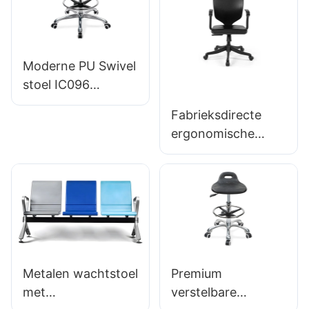
Footbase IC007
Backlest Support
Personaliseerde
Hospital &
HEWei
kliniekgebruik
Moderne PU Swivel
stoel IC096
Hoogte-aanpassing
Fabrieksdirecte
Verstelbare
ergonomische
voetring & 5-
bureaustoel met
sterrenbasis |
gegoten PU-
Perfect voor Office
schuim IC091
& Studio -gebruik
HEWEI SEATING
Metalen wachtstoel
Premium
met
verstelbare