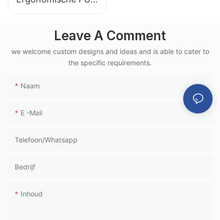
wachtstoel op
luchthavens met
Leave A Comment
aluminium frame
we welcome custom designs and ideas and is able to cater to
voor gebruik in
the specific requirements.
hogesnelheidstrein
terminals
Naam
E -mail
Telefoon/whatsapp
Bedrijf
Inhoud