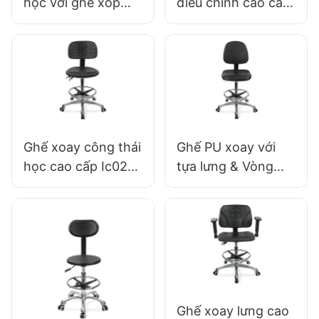
học với ghế xốp
điều chỉnh cao cấp
liên ngành tựa
có tay cầm, ghế
xốp liên ngành &
PU Lab Design
Thiết kế vòng chiều
cao có thể điều
chỉnh011
Ghế xoay công thái
Ghế PU xoay với
học cao cấp Ic027
tựa lưng & Vòng
có tựa lưng PU có
chân có thể điều
thể điều chỉnh độ
chỉnh chỗ ngồi
cao, ghế có thể
bằng bọt có thể
điều chỉnh độ cao
điều chỉnh bằng
và chân đế bằng
nhôm 5 sao cho
nhôm 5 sao cho
phòng thí
phòng thí
nghiệm/phòng
Ghế xoay lưng cao