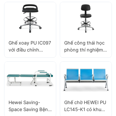
ESD tựa
với các tùy chọn cơ
sở nâng khí có
chiều cao tựa lưng
cho môi trường
nhạy cảm tĩnh
Ghế xoay PU IC097
Ghế công thái học
với điều chỉnh
phòng thí nghiệm
chiều cao ổn định
với Backrest 360 °
cơ sở 5 sao hoàn
xoay & Cơ sở 5 sao
hảo cho studio văn
hạng nặng hỗ trợ
phòng
thời gian dài trong
các phòng thí
nghiệm
Hewei Saving-
Ghế chờ HEWEI PU
Space Saving Bệnh
LC145-K1 có khung