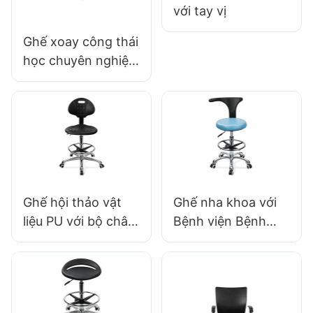
nghiệm/văn phòng
sạch
với tay vị
Ghế xoay công thái
học chuyên nghiệp
IC142 với PU
Backrest & Tay vị
Ghế hội thảo vật
Ghế nha khoa với
liệu PU với bộ chân
Bệnh viện Bệnh
bằng nhôm bằng
viện Bệnh Bọt Boat
nhôm mạ crôm có
Mật độ cao & Sử
thể tùy chỉnh IC007
dụng phòng khám
được cá nhân hóa