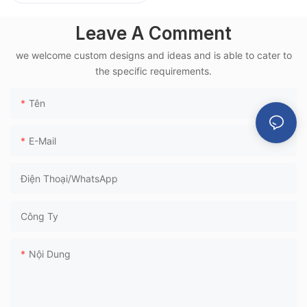
tiện dụng, khung
nhôm, dùng cho
Leave A Comment
nhà ga đường sắt
we welcome custom designs and ideas and is able to cater to
cao tốc
the specific requirements.
Tên
E-Mail
Điện Thoại/WhatsApp
Công Ty
Nội Dung