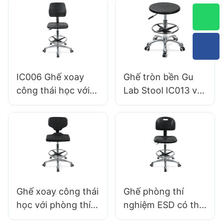
cung cấp Hewei
xốp liên ngành &
PU Lab Design
Thiết kế vòng chiều
cao có thể điều
chỉnh
IC006 Ghế xoay
Ghế tròn bền Gu
công thái học với
Lab Stool IC013 với
ghế xốp liên ngành
ghế có thể điều
tựa
chỉnh chỗ ngồi
bằng bọt tích hợp
Ghế xoay công thái
Ghế phòng thí
học với phòng thí
nghiệm ESD có thể
nghiệm khoa học
điều chỉnh IC022