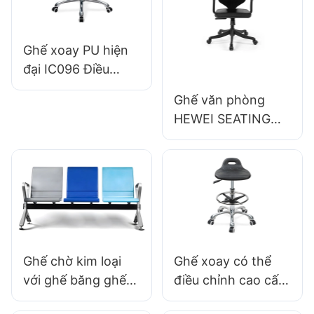
hewei
Ghế xoay PU hiện
đại IC096 Điều
chỉnh chiều cao
Ghế văn phòng
Vòng chân điều
HEWEI SEATING
chỉnh & cơ sở 5 sao
IC091, thiết kế
| Hoàn hảo cho
công thái học, làm
Office & Sử dụng
từ mút PU đúc
studio
khuôn, bán trực
tiếp từ nhà máy.
Ghế chờ kim loại
Ghế xoay có thể
với ghế băng ghế
điều chỉnh cao cấp
sân bay LC100 Nhà
có tay cầm, ghế