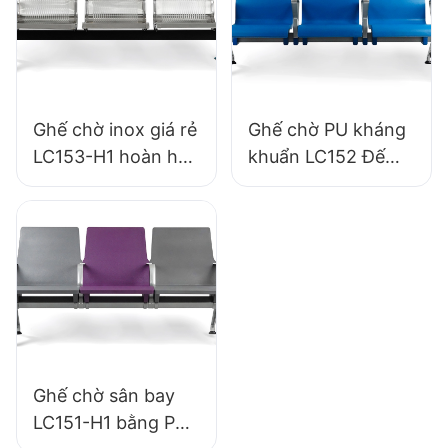
tiếp từ nhà máy.
Ghế chờ inox giá rẻ
Ghế chờ PU kháng
LC153-H1 hoàn hảo
khuẩn LC152 Đế
cho nhiều không
nhôm cho khu vực
gian công cộng
chờ
Ghế chờ sân bay
LC151-H1 bằng PU