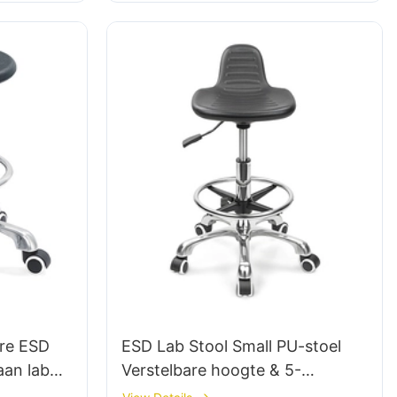
re ESD
ESD Lab Stool Small PU-stoel
aan lab
Verstelbare hoogte & 5-
um
sterrenbasis voor laboratorium