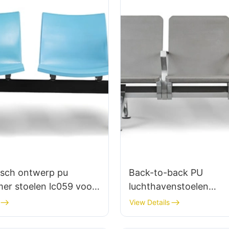
sch ontwerp pu
Back-to-back PU
er stoelen lc059 voor
luchthavenstoelen
 & salons oem fabrikant
ergonomische alumini
View Details
wachtplaatsen voor te
LC119 HEWEI