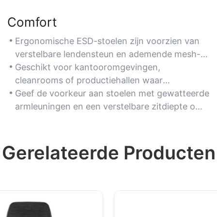
Comfort
Ergonomische ESD-stoelen zijn voorzien van
verstelbare lendensteun en ademende mesh-
rugleuningen om een ​​goede houding te
Geschikt voor kantooromgevingen,
behouden tijdens lange werkdagen in
cleanrooms of productiehallen waar
werkplekken waar statische druk een rol
werknemers langdurig comfortabel moeten
Geef de voorkeur aan stoelen met gewatteerde
speelt.
zitten zonder dat dit ten koste gaat van de
armleuningen en een verstelbare zitdiepte om
ESD-bescherming.
rekening te houden met verschillende
lichaamstypes en drukpunten te verminderen.
Gerelateerde Producten