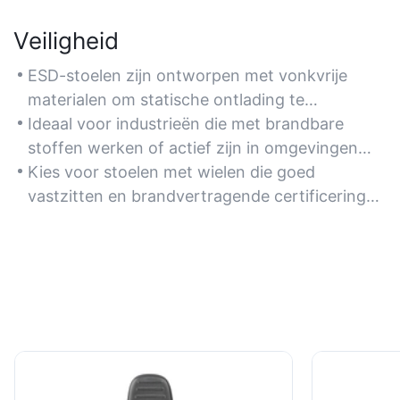
Veiligheid
ESD-stoelen zijn ontworpen met vonkvrije
materialen om statische ontlading te
voorkomen en zo het brandgevaar in gevoelige
Ideaal voor industrieën die met brandbare
omgevingen zoals chemische laboratoria of
stoffen werken of actief zijn in omgevingen
elektronicafabrieken te verminderen.
met een lage luchtvochtigheid waar statische
Kies voor stoelen met wielen die goed
elektriciteit vaak voorkomt.
vastzitten en brandvertragende certificeringen
(bijv. UL 94) voor een betere naleving van de
veiligheidsvoorschriften.