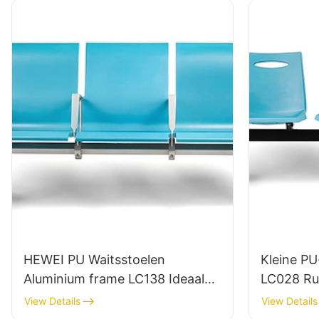
HEWEI PU Waitsstoelen
Kleine P
Aluminium frame LC138 Ideaal
LC028 Ru
voor luchthavens & Gebieden
kliniek O
View Details
View Details
met veel verkeer