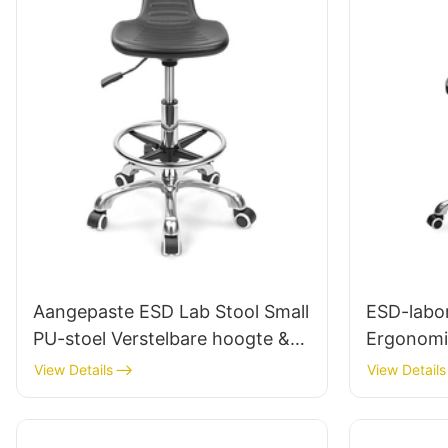
Aangepaste ESD Lab Stool Small
ESD-labo
PU-stoel Verstelbare hoogte &
Ergonomi
5-sterrenbasis voor
Design 5-
View Details
View Details
laboratorium IC003
voor uitg
laborato