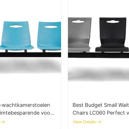
U-wachtkamerstoelen
Best Budget Small Wait
imtebesparende voor
Chairs LC060 Perfect 
EM-leverancier Hewei
Dental Offices Factory
View Details
Hewei