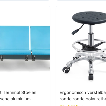
t Terminal Stoelen
Ergonomisch verstelba
sche aluminium
ronde ronde polyureth
e stoelen LC090
ontlasting met alumini