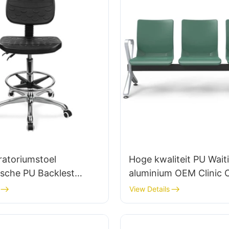
ratoriumstoel
Hoge kwaliteit PU Wait
sche PU Backlest
aluminium OEM Clinic 
sterren aluminiumbasis
LC099 Fabrikant Hewe
View Details
ebreid
riumwerk