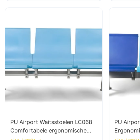
PU Airport Waitsstoelen LC068
PU Airpor
Comfortabele ergonomische
Ergonomi
zitplaatsen voor luchthavens en
wachtend