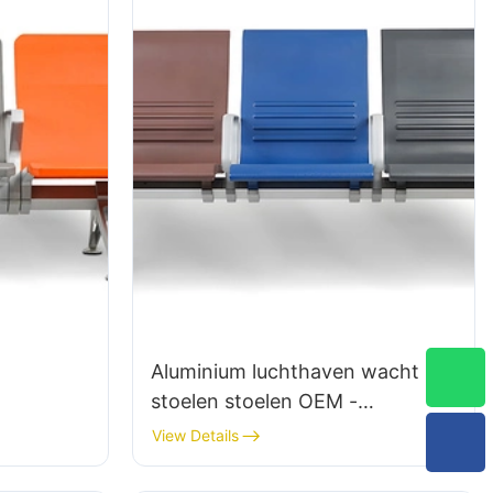
Aluminium luchthaven wacht
stoelen stoelen OEM -
um
oplossingen voor luchthavens
View Details
rminals
LC125 fabrikant Hewei