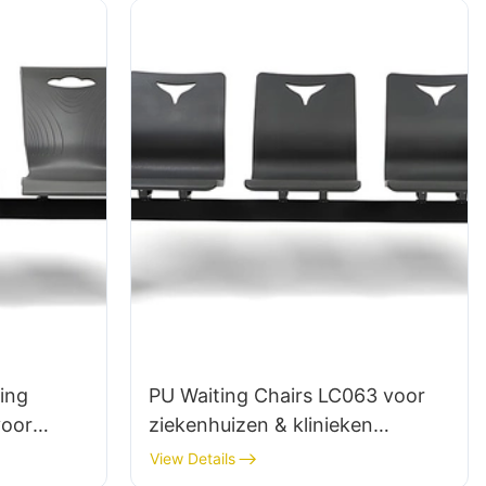
ing
PU Waiting Chairs LC063 voor
voor
ziekenhuizen & klinieken
 Geprijsde
OEM/ODM HEWEI
View Details