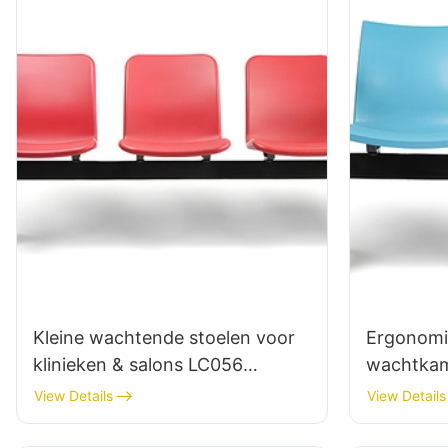
Kleine wachtende stoelen voor
Ergonomi
klinieken & salons LC056
wachtkam
Factory Directe besparingen
klinieken
View Details
View Details
Hewei
Hewei