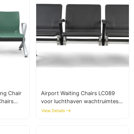
ing Chair
Airport Waiting Chairs LC089
Chairs
voor luchthaven wachtruimtes
i
door Hewei
View Details