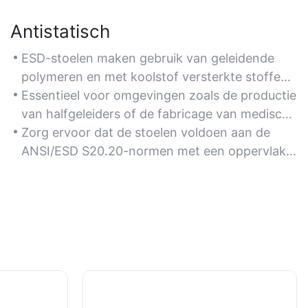
Antistatisch
ESD-stoelen maken gebruik van geleidende
polymeren en met koolstof versterkte stoffen
om statische elektriciteit veilig af te voeren en
Essentieel voor omgevingen zoals de productie
zo gevoelige elektronica in assemblagelijnen of
van halfgeleiders of de fabricage van medische
datacenters te beschermen.
apparaten, waar statische elektriciteit
Zorg ervoor dat de stoelen voldoen aan de
componenten kan beschadigen.
ANSI/ESD S20.20-normen met een oppervlakte
weerstand tussen 10^4 en 10^9 ohm voor
optimale statische controle.