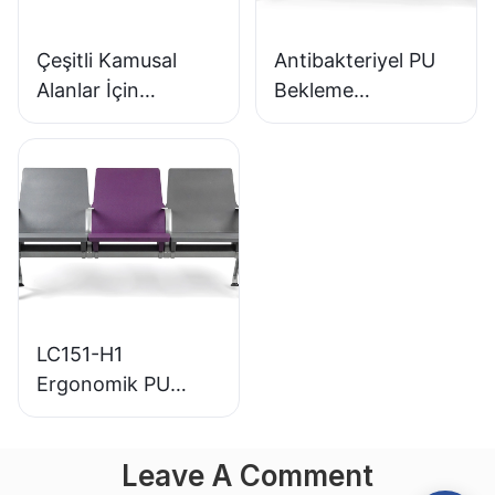
Çeşitli Kamusal
Antibakteriyel PU
Alanlar İçin
Bekleme
Mükemmel Düşük
Sandalyeleri LC152
Maliyetli Paslanmaz
Alüminyum Tabanlı
Bekleme Koltuğu
Bekleme Alanları
LC153-H1
İçin
LC151-H1
Ergonomik PU
Havaalanı Bekleme
Koltuğu Alüminyum
Leave A Comment
Çerçeve Yüksek