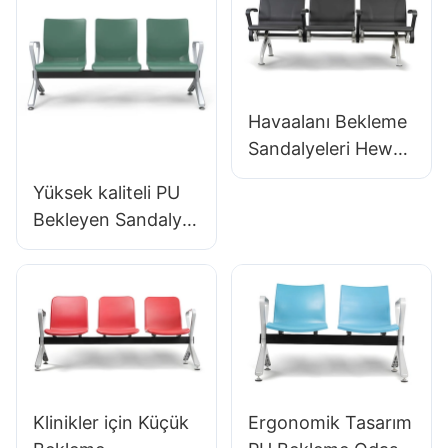
Laboratuvar IC için
Laboratuvar
5 Yıldızlı Taban003
Çalışması için 5
Yıldızlı Alüminyum
Taban
Havaalanı Bekleme
Sandalyeleri Hewei
tarafından
Yüksek kaliteli PU
Havaalanı Bekleme
Bekleyen Sandalye
Alanları İçin LC089
Alüminyum OEM
Klinik Sandalyeleri
LC099 Üretici
Hewei
Klinikler için Küçük
Ergonomik Tasarım