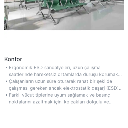
Konfor
Ergonomik ESD sandalyeleri, uzun çalışma
saatlerinde hareketsiz ortamlarda duruşu korumak
için ayarlanabilir bel desteği ve nefes alabilen file
Çalışanların uzun süre oturarak rahat bir şekilde
sırtlık özelliklerine sahiptir.
çalışması gereken ancak elektrostatik deşarj (ESD)
korumasından ödün vermeyen ofis ortamları, temiz
Farklı vücut tiplerine uyum sağlamak ve basınç
odalar veya üretim alanları için uygundur.
noktalarını azaltmak için, kolçakları dolgulu ve
oturma derinliği ayarlanabilir sandalyelere öncelik
verin.