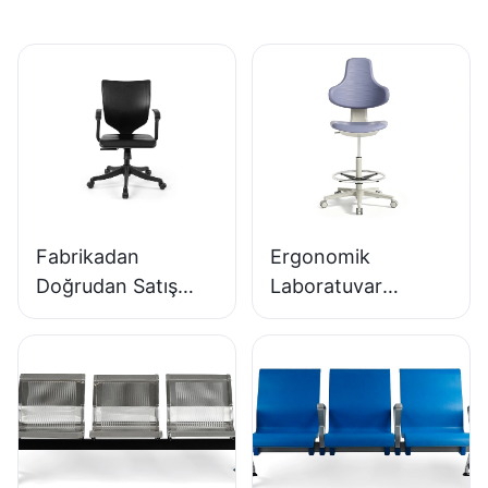
Fabrikadan
Ergonomik
Doğrudan Satış
Laboratuvar
Ergonomik Kalıplı
Sandalyesi,
PU Köpük Ofis
Dayanıklı Poliüretan
Koltuğu IC091
Köpük, LD13 HEWEI
HEWEI SEATING
SEATING