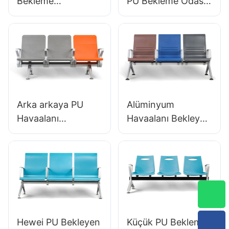
Bekleme
PU Bekleme Odası
Sandalyeleri &
Sandalyeleri
Salonlar LC056
Klinikler İçin LC059
Fabrika Doğrudan
& Salonlar OEM
Tasarruf Hewei
Üreticisi Hewei
Arka arkaya PU
Alüminyum
Havaalanı
Havaalanı Bekleyen
Sandalyeleri
Sandalyeler OEM
Ergonomik
Çözümleri
Alüminyum
Havaalanları İçin
Terminaller İçin
Çözümler LC125
Bekleme Koltukları
Üretici Hewei
LC119 Hewei
Hewei PU Bekleyen
Küçük PU Bekleme