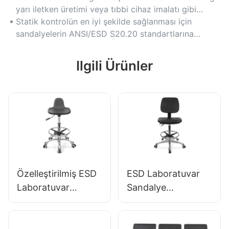
veri merkezlerinde hassas elektronik cihazları korur.
yarı iletken üretimi veya tıbbi cihaz imalatı gibi
ortamlar için vazgeçilmezdir.
Statik kontrolün en iyi şekilde sağlanması için
sandalyelerin ANSI/ESD S20.20 standartlarına
uygun, yüzey direncinin 10^4 ile 10^9 ohm arasında
olduğundan emin olun.
Ilgili Ürünler
Özelleştirilmiş ESD
ESD Laboratuvar
Laboratuvar
Sandalye
Taburesi Küçük PU
Ergonomik PU
koltuk ayarlanabilir
Backrest Tasarım
yükseklik &
Genişletilmiş