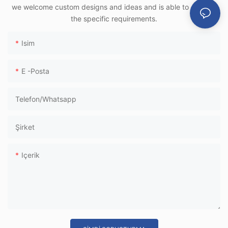
Hızlı Tren Terminali
we welcome custom designs and ideas and is able to cater to
Kullanımı İçin
the specific requirements.
Isim
E -posta
Telefon/whatsapp
Şirket
Içerik