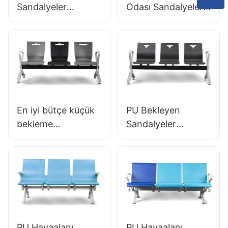
Sandalyeler
Odası Sandalyeleri
Alüminyum
LC028 Klinik OEM
Çerçeve LC138
Tedarikçisi Hewei
Havaalanları için
için Alan Tasarrufu
İdeal & Yüksek
Traffik Alanlar
En iyi bütçe küçük
PU Bekleyen
bekleme
Sandalyeler
sandalyeleri lc060
Hastaneler İçin
Diş ofisleri için
LC063 & Klinikler
mükemmel fabrika
OEM/ODM Hewei
fiyatı Hewei
PU Havaalanı
PU Havaalanı