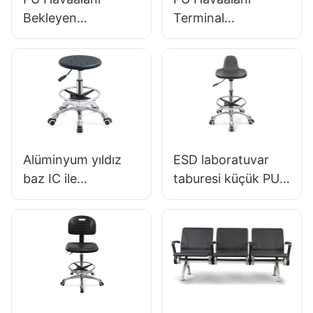
Bekleyen
Terminal
Sandalyeler LC068
Sandalyeleri
Havaalanları ve
Ergonomik
Demiryolu
Alüminyum
İstasyonları İçin
Bekleme Koltukları
Konforlu
LC090 Hewei
Ergonomik Oturma
tarafından
Hewei Üreticisi
tasarlandı
Alüminyum yıldız
ESD laboratuvar
baz IC ile
taburesi küçük PU
Ergonomik
koltuk ayarlanabilir
Ayarlanabilir ESD
yükseklik &
Yuvarlak Poliüretan
laboratuvar için 5
Laboratuar
yıldızlı taban003
Dışkısı002