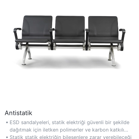
Antistatik
ESD sandalyeleri, statik elektriği güvenli bir şekilde
dağıtmak için iletken polimerler ve karbon katkılı
kumaşlar kullanır ve böylece montaj hatlarında veya
Statik statik elektriğin bileşenlere zarar verebileceği