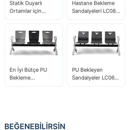
Statik Duyarlı
Hastane Bekleme
Ortamlar için
Sandalyeleri LC089
Backrest Yükseklik
ODM OEM Üreticisi
Kontrol Gaz
Hewei tarafından
Kaldırma Baskı
Hastane Bekleme
Seçenekleri ile
Alanları İçin
Ayarlanabilir ESD
Laboratuar
Sandalye IC022
En İyi Bütçe PU
PU Bekleyen
Bekleme
Sandalyeler LC063
Sandalyeleri LC060
Havaalanı
Havaalanı Fabrikası
OEM/ODM
için Mükemmel
Fabrikası Hewei için
Hewei
BEĞENEBILIRSIN