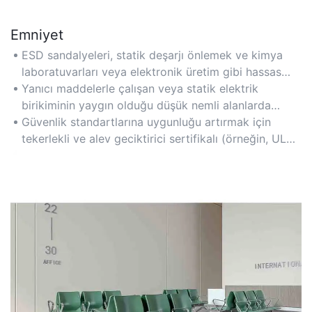
Emniyet
ESD sandalyeleri, statik deşarjı önlemek ve kimya
laboratuvarları veya elektronik üretim gibi hassas
ortamlarda yangın riskini azaltmak için kıvılcım
Yanıcı maddelerle çalışan veya statik elektrik
çıkarmayan malzemelerle tasarlanmıştır.
birikiminin yaygın olduğu düşük nemli alanlarda
faaliyet gösteren endüstriler için idealdir.
Güvenlik standartlarına uygunluğu artırmak için
tekerlekli ve alev geciktirici sertifikalı (örneğin, UL
94) sandalyeleri tercih edin.