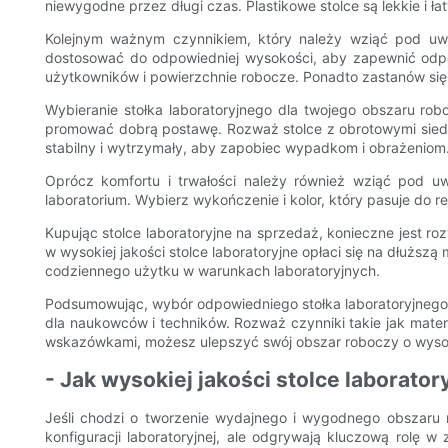
niewygodne przez długi czas. Plastikowe stolce są lekkie i 
Kolejnym ważnym czynnikiem, który należy wziąć pod uwag
dostosować do odpowiedniej wysokości, aby zapewnić odpo
użytkowników i powierzchnie robocze. Ponadto zastanów się,
Wybieranie stołka laboratoryjnego dla twojego obszaru ro
promować dobrą postawę. Rozważ stolce z obrotowymi siedze
stabilny i wytrzymały, aby zapobiec wypadkom i obrażeniom
Oprócz komfortu i trwałości należy również wziąć pod uw
laboratorium. Wybierz wykończenie i kolor, który pasuje do re
Kupując stolce laboratoryjne na sprzedaż, konieczne jest r
w wysokiej jakości stolce laboratoryjne opłaci się na dłużs
codziennego użytku w warunkach laboratoryjnych.
Podsumowując, wybór odpowiedniego stołka laboratoryjneg
dla naukowców i techników. Rozważ czynniki takie jak materi
wskazówkami, możesz ulepszyć swój obszar roboczy o wysokie
- Jak wysokiej jakości stolce laborat
Jeśli chodzi o tworzenie wydajnego i wygodnego obszaru 
konfiguracji laboratoryjnej, ale odgrywają kluczową rolę 