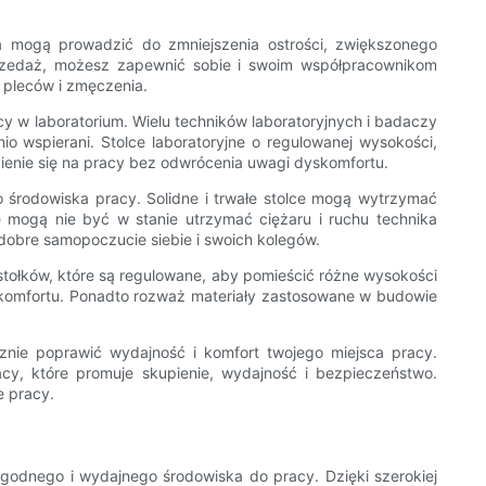
 mogą prowadzić do zmniejszenia ostrości, zwiększonego
sprzedaż, możesz zapewnić sobie i swoim współpracownikom
 pleców i zmęczenia.
y w laboratorium. Wielu techników laboratoryjnych i badaczy
io wspierani. Stolce laboratoryjne o regulowanej wysokości,
pienie się na pracy bez odwrócenia uwagi dyskomfortu.
o środowiska pracy. Solidne i trwałe stolce mogą wytrzymać
ce mogą nie być w stanie utrzymać ciężaru i ruchu technika
 dobre samopoczucie siebie i swoich kolegów.
stołków, które są regulowane, aby pomieścić różne wysokości
ego komfortu. Ponadto rozważ materiały zastosowane w budowie
cznie poprawić wydajność i komfort twojego miejsca pracy.
cy, które promuje skupienie, wydajność i bezpieczeństwo.
e pracy.
ygodnego i wydajnego środowiska do pracy. Dzięki szerokiej