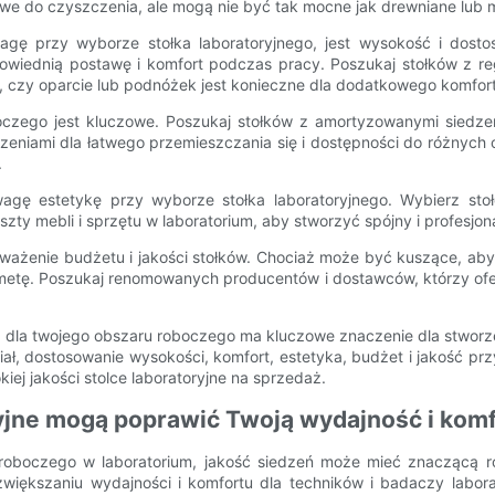
łatwe do czyszczenia, ale mogą nie być tak mocne jak drewniane lub 
ę przy wyborze stołka laboratoryjnego, jest wysokość i dostos
wiednią postawę i komfort podczas pracy. Poszukaj stołków z re
 czy oparcie lub podnóżek jest konieczne dla dodatkowego komfort
boczego jest kluczowe. Poszukaj stołków z amortyzowanymi siedz
niami dla łatwego przemieszczania się i dostępności do różnych ob
.
agę estetykę przy wyborze stołka laboratoryjnego. Wybierz stołe
szty mebli i sprzętu w laboratorium, aby stworzyć spójny i profesjo
ozważenie budżetu i jakości stołków. Chociaż może być kuszące, a
zą metę. Poszukaj renomowanych producentów i dostawców, którzy ofe
o dla twojego obszaru roboczego ma kluczowe znaczenie dla stwor
ał, dostosowanie wysokości, komfort, estetyka, budżet i jakość pr
j jakości stolce laboratoryjne na sprzedaż.
oryjne mogą poprawić Twoją wydajność i kom
roboczego w laboratorium, jakość siedzeń może mieć znaczącą ró
w zwiększaniu wydajności i komfortu dla techników i badaczy lab