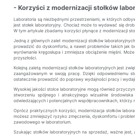
- Korzyści z modernizacji stołków labo
Laboratoria są niezbędnymi przestrzeniami, w których odb
jest stołek laboratoryjny. Chociaż może to wydawać się dr
W tym artykule zbadamy korzyści płynące z modernizacji stoł
Jedną z głównych zalet modernizacji stołków laboratoryjny
prowadzić do dyskomfortu, a nawet problemów takich jak bó
wyrównanie kręgosłupa i zmniejsza obciążenie mięśni. Moż
przyszłości.
Kolejną zaletą modernizacji stołków laboratoryjnych jest z
zaangażowanym w swoją pracę. Dzięki odpowiedniemu st
ostatecznie prowadzić do poprawy wydajności pracy i wydajn
Wysokiej jakości stolce laboratoryjne mogą również przyczy
stworzeniu spójnego i atrakcyjnego wizualnie środowis
odwiedzających i potencjalnych współpracownikach, którzy 
Oprócz praktycznych korzyści, modernizacja stołków labor
możesz zmniejszyć ryzyko zmęczenia, dyskomfortu i probl
zawodowego w laboratorium.
Szukając stołków laboratoryjnych na sprzedaż, ważne jest, 