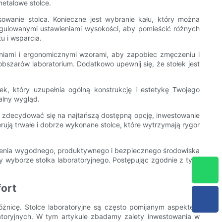
metalowe stolce.
owanie stolca. Konieczne jest wybranie kału, który można
gulowanymi ustawieniami wysokości, aby pomieścić różnych
u i wsparcia.
eniami i ergonomicznymi wzorami, aby zapobiec zmęczeniu i
szarów laboratorium. Dodatkowo upewnij się, że stołek jest
k, który uzupełnia ogólną konstrukcję i estetykę Twojego
nalny wygląd.
by zdecydować się na najtańszą dostępną opcję, inwestowanie
rują trwałe i dobrze wykonane stolce, które wytrzymają rygor
zenia wygodnego, produktywnego i bezpiecznego środowiska
zy wyborze stołka laboratoryjnego. Postępując zgodnie z tymi
fort
żnicę. Stolce laboratoryjne są często pomijanym aspektem
oratoryjnych. W tym artykule zbadamy zalety inwestowania w