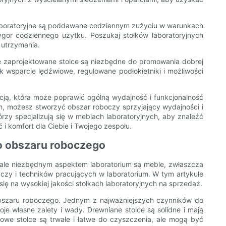
 laboratoryjne są poddawane codziennym zużyciu w warunkach
ygor codziennego użytku. Poszukaj stołków laboratoryjnych
 utrzymania.
e zaprojektowane stolce są niezbędne do promowania dobrej
ak wsparcie lędźwiowe, regulowane podłokietniki i możliwości
cją, która może poprawić ogólną wydajność i funkcjonalność
ych, możesz stworzyć obszar roboczy sprzyjający wydajności i
y specjalizują się w meblach laboratoryjnych, aby znaleźć
i komfort dla Ciebie i Twojego zespołu.
o obszaru roboczego
 ale niezbędnym aspektem laboratorium są meble, zwłaszcza
aczy i techników pracujących w laboratorium. W tym artykule
 na wysokiej jakości stołkach laboratoryjnych na sprzedaż.
obszaru roboczego. Jednym z najważniejszych czynników do
oje własne zalety i wady. Drewniane stolce są solidne i mają
owe stolce są trwałe i łatwe do czyszczenia, ale mogą być