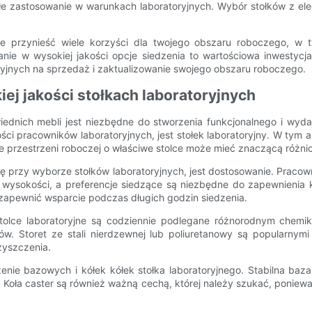
rwałe zastosowanie w warunkach laboratoryjnych. Wybór stołków z
e przynieść wiele korzyści dla twojego obszaru roboczego, w 
wanie w wysokiej jakości opcje siedzenia to wartościowa inwesty
oryjnych na sprzedaż i zaktualizowanie swojego obszaru roboczego.
ej jakości stołkach laboratoryjnych
wiednich mebli jest niezbędne do stworzenia funkcjonalnego i wyd
ści pracowników laboratoryjnych, jest stołek laboratoryjny. W tym
nie przestrzeni roboczej o właściwe stolce może mieć znaczącą różn
przy wyborze stołków laboratoryjnych, jest dostosowanie. Pracowni
 wysokości, a preferencje siedzące są niezbędne do zapewnienia ko
 zapewnić wsparcie podczas długich godzin siedzenia.
Stolce laboratoryjne są codziennie podlegane różnorodnym chemik
w. Storet ze stali nierdzewnej lub poliuretanowy są popularnym
zyszczenia.
enie bazowych i kółek kółek stołka laboratoryjnego. Stabilna baza
Koła caster są również ważną cechą, której należy szukać, poniew