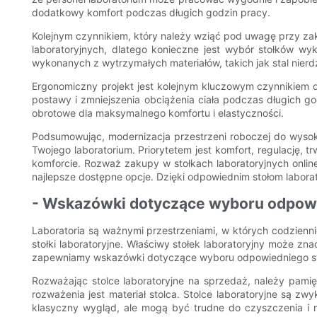
dodatkowy komfort podczas długich godzin pracy.
Kolejnym czynnikiem, który należy wziąć pod uwagę przy za
laboratoryjnych, dlatego konieczne jest wybór stołków wy
wykonanych z wytrzymałych materiałów, takich jak stal nierdz
Ergonomiczny projekt jest kolejnym kluczowym czynnikiem 
postawy i zmniejszenia obciążenia ciała podczas długich god
obrotowe dla maksymalnego komfortu i elastyczności.
Podsumowując, modernizacja przestrzeni roboczej do wysoki
Twojego laboratorium. Priorytetem jest komfort, regulację, 
komforcie. Rozważ zakupy w stołkach laboratoryjnych onli
najlepsze dostępne opcje. Dzięki odpowiednim stołom labora
- Wskazówki dotyczące wyboru odpowie
Laboratoria są ważnymi przestrzeniami, w których codzien
stołki laboratoryjne. Właściwy stołek laboratoryjny może z
zapewniamy wskazówki dotyczące wyboru odpowiedniego stołk
Rozważając stolce laboratoryjne na sprzedaż, należy pam
rozważenia jest materiał stolca. Stolce laboratoryjne są zw
klasyczny wygląd, ale mogą być trudne do czyszczenia i m