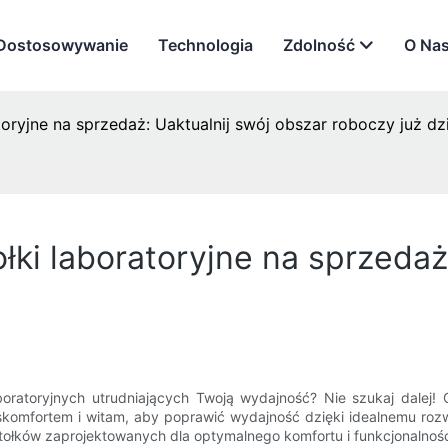
Dostosowywanie
Technologia
Zdolność
O Na
toryjne na sprzedaż: Uaktualnij swój obszar roboczy już dz
ołki laboratoryjne na sprzedaż
atoryjnych utrudniających Twoją wydajność? Nie szukaj dalej! Od
yskomfortem i witam, aby poprawić wydajność dzięki idealnemu rozwi
ołków zaprojektowanych dla optymalnego komfortu i funkcjonalnośc