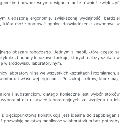
 eleganckim i nowoczesnym designem może również zwiększyć
tym ulepszoną ergonomię, zwiększoną wydajność, bardziej
cja, która może poprawić ogólne doświadczenie zawodowe w
ajnego obszaru roboczego. Jednym z mebli, które często są
 artykule zbadamy kluczowe funkcje, których należy szukać w
icę w środowisku laboratoryjnym.
cy laboratoryjni są we wszystkich kształtach i rozmiarach, a
mfortu i właściwej ergonomii. Poszukaj stołków, które mają
aliom i substancjom, dlatego konieczne jest wybór stołków
i wyborami dla ustawień laboratoryjnych ze względu na ich
 z pięciopunktową konstrukcją jest idealna do zapobiegania
aż pozwalają na łatwą mobilność w laboratorium bez potrzeby