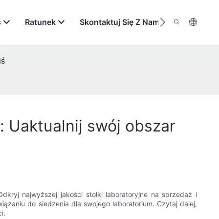
s
Ratunek
Skontaktuj Się Z Nami
iś
: Uaktualnij swój obszar
kryj najwyższej jakości stołki laboratoryjne na sprzedaż i
ązaniu do siedzenia dla swojego laboratorium. Czytaj dalej,
i.