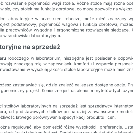
eż rozważenie pojemności wagi stołka. Różne stolce mają różne oc
się, czy stołek ma funkcję obrotową, co może pozwolić na większą
tolce laboratoryjne w przestrzeni roboczej może mieć znaczący w
projekt podstawowy, pojemność wagowa i funkcja obrotowa, możesz
 dla pracowników wygodne i ergonomiczne rozwiązanie siedzące. U
ić w środowisku laboratoryjnym.
atoryjne na sprzedaż
aru roboczego w laboratorium, niezbędne jest posiadanie odpowi
odgrywają znaczącą rolę w zapewnianiu komfortu i wsparcia persone
westowanie w wysokiej jakości stolce laboratoryjne może mieć zn
 możesz zastanawiać się, gdzie znaleźć najlepsze dostępne opcje. 
rgonomiczny projekt. Konieczne jest ustalenie priorytetów tych czy
i stołków laboratoryjnych na sprzedaż jest sprzedawcy internetowe
boru, od podstawowych stołków po bardziej zaawansowane modele
iwość łatwego porównywania specyfikacji produktu i cen.
e można regulować, aby pomieścić różne wysokości i preferencje. U
ec obciążeniu i dyskomfortowi. Dodatkowo poszukaj stołków laborato