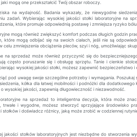
w jaki mogą one przekształcić Twój obszar roboczy.
ziska na wydajność. Badania wykazały, że niewygodne siedzenia
iu zadań. Wybierając wysokiej jakości stołki laboratoryjne na 
dzenia, które promuje odpowiednią postawę i zmniejsza ryzyko bólu
oryjne mogą również zwiększyć komfort podczas długich godzin prac
które mogą odbijać się na swoich ciałach, jeśli nie są odpowiedn
celu zmniejszenia obciążenia pleców, szyi i nóg, umożliwiając sku
jne na sprzedaż może również przyczynić się do bezpieczniejszeg
ją często poruszanie się i obsługę sprzętu. Tanie i cienkie stol
bierając wysokiej jakości stołki, możesz zapewnić bezpieczeństwo i
wziąć pod uwagę swoje szczególne potrzeby i wymagania. Poszukaj 
owe siedzenia, kółka dla łatwej mobilności i podnóżki dla dodatkow
tik o wysokiej jakości, zapewnią długowieczność i niezawodność.
oratoryjne na sprzedaż to inteligentna decyzja, która może zna
e, trwałe i wygodne, możesz stworzyć sprzyjające środowisko pra
i stołków i doświadcz różnicy, jaką może zrobić w codziennej rutyni
ej jakości stołków laboratoryjnych jest niezbędne do stworzenia w