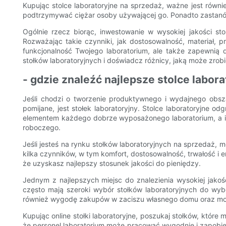
Kupując stolce laboratoryjne na sprzedaż, ważne jest równi
podtrzymywać ciężar osoby używającej go. Ponadto zastanów 
Ogólnie rzecz biorąc, inwestowanie w wysokiej jakości s
Rozważając takie czynniki, jak dostosowalność, materiał, 
funkcjonalność Twojego laboratorium, ale także zapewnią
stołków laboratoryjnych i doświadcz różnicy, jaką może zrob
- gdzie znaleźć najlepsze stolce labor
Jeśli chodzi o tworzenie produktywnego i wydajnego obsz
pomijane, jest stołek laboratoryjny. Stolce laboratoryjne 
elementem każdego dobrze wyposażonego laboratorium, a in
roboczego.
Jeśli jesteś na rynku stołków laboratoryjnych na sprzedaż,
kilka czynników, w tym komfort, dostosowalność, trwałość i e
że uzyskasz najlepszy stosunek jakości do pieniędzy.
Jednym z najlepszych miejsc do znalezienia wysokiej jakośc
często mają szeroki wybór stołków laboratoryjnych do wy
również wygodę zakupów w zaciszu własnego domu oraz możl
Kupując online stołki laboratoryjne, poszukaj stołków, któr
że ​​personel laboratorium może pracować wygodnie i zapobi