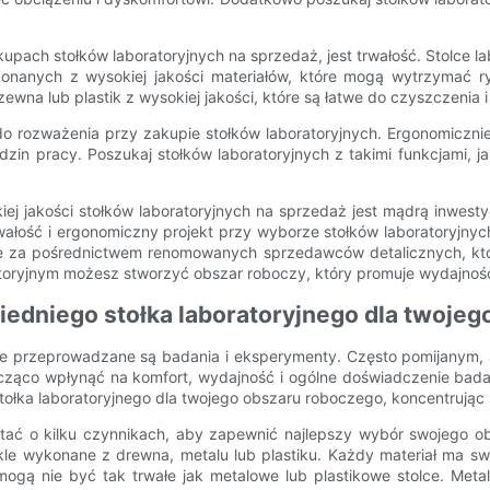
kupach stołków laboratoryjnych na sprzedaż, jest trwałość. Stolce
konanych z wysokiej jakości materiałów, które mogą wytrzymać r
ewna lub plastik z wysokiej jakości, które są łatwe do czyszczenia i
do rozważenia przy zakupie stołków laboratoryjnych. Ergonomiczni
zin pracy. Poszukaj stołków laboratoryjnych z takimi funkcjami, j
ej jakości stołków laboratoryjnych na sprzedaż jest mądrą inwesty
trwałość i ergonomiczny projekt przy wyborze stołków laboratoryjn
ne za pośrednictwem renomowanych sprzedawców detalicznych, którz
toryjnym możesz stworzyć obszar roboczy, który promuje wydajność 
dniego stołka laboratoryjnego dla twojeg
nie przeprowadzane są badania i eksperymenty. Często pomijanym,
nacząco wpłynąć na komfort, wydajność i ogólne doświadczenie bad
a laboratoryjnego dla twojego obszaru roboczego, koncentrując się
iętać o kilku czynnikach, aby zapewnić najlepszy wybór swojego 
ykle wykonane z drewna, metalu lub plastiku. Każdy materiał ma sw
ogą nie być tak trwałe jak metalowe lub plastikowe stolce. Metal