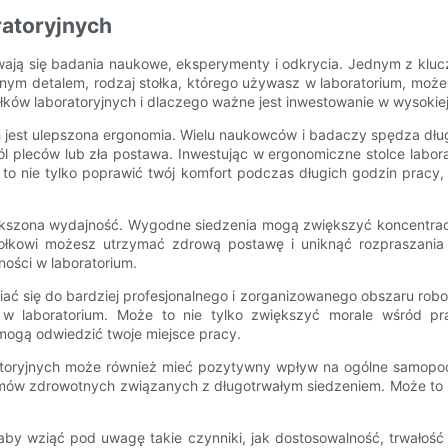
ratoryjnych
ywają się badania naukowe, eksperymenty i odkrycia. Jednym z klu
obnym detalem, rodzaj stołka, którego używasz w laboratorium, moż
ków laboratoryjnych i dlaczego ważne jest inwestowanie w wysokiej 
ch jest ulepszona ergonomia. Wielu naukowców i badaczy spędza dłu
l pleców lub zła postawa. Inwestując w ergonomiczne stolce labora
e to nie tylko poprawić twój komfort podczas długich godzin prac
większona wydajność. Wygodne siedzenia mogą zwiększyć koncentrację
ołkowi możesz utrzymać zdrową postawę i uniknąć rozpraszani
ości w laboratorium.
niać się do bardziej profesjonalnego i zorganizowanego obszaru ro
ka w laboratorium. Może to nie tylko zwiększyć morale wśród p
mogą odwiedzić twoje miejsce pracy.
atoryjnych może również mieć pozytywny wpływ na ogólne samopocz
emów zdrowotnych związanych z długotrwałym siedzeniem. Może to 
aby wziąć pod uwagę takie czynniki, jak dostosowalność, trwałość