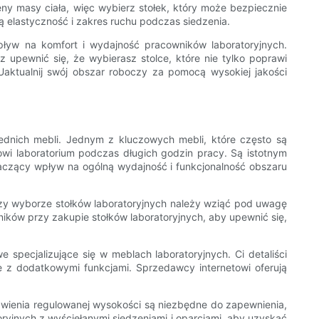
eny masy ciała, więc wybierz stołek, który może bezpiecznie
 elastyczność i zakres ruchu podczas siedzenia.
pływ na komfort i wydajność pracowników laboratoryjnych.
 upewnić się, że wybierasz stolce, które nie tylko poprawi
aktualnij swój obszar roboczy za pomocą wysokiej jakości
ednich mebli. Jednym z kluczowych mebli, które często są
lowi laboratorium podczas długich godzin pracy. Są istotnym
aczący wpływ na ogólną wydajność i funkcjonalność obszaru
Przy wyborze stołków laboratoryjnych należy wziąć pod uwagę
nników przy zakupie stołków laboratoryjnych, aby upewnić się,
 specjalizujące się w meblach laboratoryjnych. Ci detaliści
 z dodatkowymi funkcjami. Sprzedawcy internetowi oferują
stawienia regulowanej wysokości są niezbędne do zapewnienia,
ryjnych z wyściełanymi siedzeniami i oparciami, aby uzyskać