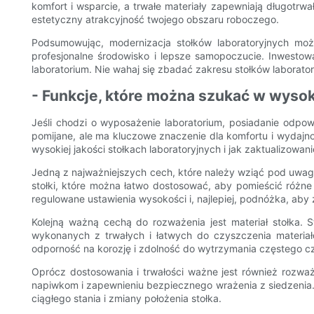
komfort i wsparcie, a trwałe materiały zapewniają długot
estetyczny atrakcyjność twojego obszaru roboczego.
Podsumowując, modernizacja stołków laboratoryjnych moż
profesjonalne środowisko i lepsze samopoczucie. Inwesto
laboratorium. Nie wahaj się zbadać zakresu stołków laborat
- Funkcje, które można szukać w wysoki
Jeśli chodzi o wyposażenie laboratorium, posiadanie odpo
pomijane, ale ma kluczowe znaczenie dla komfortu i wydajno
wysokiej jakości stołkach laboratoryjnych i jak zaktualizowa
Jedną z najważniejszych cech, które należy wziąć pod uwagę 
stołki, które można łatwo dostosować, aby pomieścić różne
regulowane ustawienia wysokości i, najlepiej, podnóżka, aby
Kolejną ważną cechą do rozważenia jest materiał stołka. 
wykonanych z trwałych i łatwych do czyszczenia materiałó
odporność na korozję i zdolność do wytrzymania częstego c
Oprócz dostosowania i trwałości ważne jest również rozważ
napiwkom i zapewnieniu bezpiecznego wrażenia z siedzenia. 
ciągłego stania i zmiany położenia stołka.