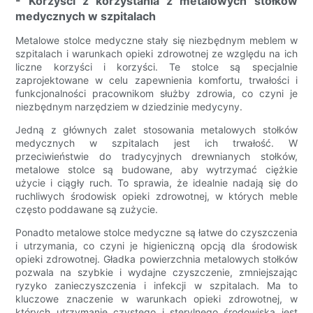
- Korzyści z korzystania z metalowych stołków
medycznych w szpitalach
Metalowe stolce medyczne stały się niezbędnym meblem w
szpitalach i warunkach opieki zdrowotnej ze względu na ich
liczne korzyści i korzyści. Te stolce są specjalnie
zaprojektowane w celu zapewnienia komfortu, trwałości i
funkcjonalności pracownikom służby zdrowia, co czyni je
niezbędnym narzędziem w dziedzinie medycyny.
Jedną z głównych zalet stosowania metalowych stołków
medycznych w szpitalach jest ich trwałość. W
przeciwieństwie do tradycyjnych drewnianych stołków,
metalowe stolce są budowane, aby wytrzymać ciężkie
użycie i ciągły ruch. To sprawia, że ​​idealnie nadają się do
ruchliwych środowisk opieki zdrowotnej, w których meble
często poddawane są zużycie.
Ponadto metalowe stolce medyczne są łatwe do czyszczenia
i utrzymania, co czyni je higieniczną opcją dla środowisk
opieki zdrowotnej. Gładka powierzchnia metalowych stołków
pozwala na szybkie i wydajne czyszczenie, zmniejszając
ryzyko zanieczyszczenia i infekcji w szpitalach. Ma to
kluczowe znaczenie w warunkach opieki zdrowotnej, w
których utrzymanie czystego i sterylnego środowiska jest