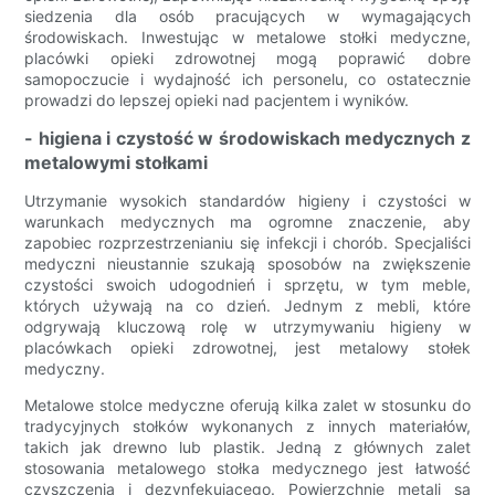
siedzenia dla osób pracujących w wymagających
środowiskach. Inwestując w metalowe stołki medyczne,
placówki opieki zdrowotnej mogą poprawić dobre
samopoczucie i wydajność ich personelu, co ostatecznie
prowadzi do lepszej opieki nad pacjentem i wyników.
- higiena i czystość w środowiskach medycznych z
metalowymi stołkami
Utrzymanie wysokich standardów higieny i czystości w
warunkach medycznych ma ogromne znaczenie, aby
zapobiec rozprzestrzenianiu się infekcji i chorób. Specjaliści
medyczni nieustannie szukają sposobów na zwiększenie
czystości swoich udogodnień i sprzętu, w tym meble,
których używają na co dzień. Jednym z mebli, które
odgrywają kluczową rolę w utrzymywaniu higieny w
placówkach opieki zdrowotnej, jest metalowy stołek
medyczny.
Metalowe stolce medyczne oferują kilka zalet w stosunku do
tradycyjnych stołków wykonanych z innych materiałów,
takich jak drewno lub plastik. Jedną z głównych zalet
stosowania metalowego stołka medycznego jest łatwość
czyszczenia i dezynfekującego. Powierzchnie metali są