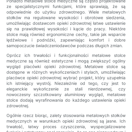
Ponadto metalowe stolce medyczne są często projektowane
ze specjalistycznymi funkcjami, które sprawiają, że są
odpowiednie do użytku zdrowotnego. Wiele metalowych
stołków ma regulowane wysokości i obrotowe siedzenia,
umożliwiając dostawcom opieki zdrowotnej łatwe ustawienie
się na prawidłowej wysokości i kącie do pracy. Niektóre
stolce mają również ergonomiczne cechy, takie jak wsparcie
lędźwiowe i podnóżki, zapewniając komfort i dobre
samopoczucie świadczeniodawców podczas długich zmian.
Oprócz ich trwałości i funkcjonalności metalowe stolce
medyczne są również estetyczne i mogą zwiększyć ogólny
wygląd placówki opieki zdrowotnej. Metalowe stolce są
dostępne w różnych wykończeniach i stylach, umożliwiając
placówce opieki zdrowotnej wybrać projekt, który uzupełnia
ich istniejący wystrój. Niezależnie od tego, czy jest to
eleganckie wykończenie ze stali nierdzewnej, czy
nowoczesny szczotkowany aluminiowy wygląd, metalowe
stolce dodają wyrafinowania do każdego ustawienia opieki
zdrowotnej.
Ogólnie rzecz biorąc, zalety stosowania metalowych stołków
medycznych w warunkach opieki zdrowotnej są jasne. Ich
trwałość, łatwy proces czyszczenia, wyspecjalizowane