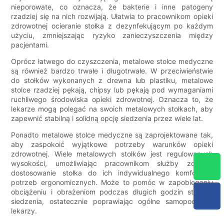
nieporowate, co oznacza, że ​​bakterie i inne patogeny
rzadziej się na nich rozwijają. Ułatwia to pracownikom opieki
zdrowotnej ocieranie stołka z dezynfekującym po każdym
użyciu, zmniejszając ryzyko zanieczyszczenia między
pacjentami.
Oprócz łatwego do czyszczenia, metalowe stolce medyczne
są również bardzo trwałe i długotrwałe. W przeciwieństwie
do stołków wykonanych z drewna lub plastiku, metalowe
stolce rzadziej pękają, chipsy lub pękają pod wymaganiami
ruchliwego środowiska opieki zdrowotnej. Oznacza to, że
lekarze mogą polegać na swoich metalowych stołkach, aby
zapewnić stabilną i solidną opcję siedzenia przez wiele lat.
Ponadto metalowe stolce medyczne są zaprojektowane tak,
aby zaspokoić wyjątkowe potrzeby warunków opieki
zdrowotnej. Wiele metalowych stołków jest regulowanych
wysokości, umożliwiając pracownikom służby zdrowia
dostosowanie stołka do ich indywidualnego komfortu i
potrzeb ergonomicznych. Może to pomóc w zapobieganiu
obciążeniu i obrażeniom podczas długich godzin stania i
siedzenia, ostatecznie poprawiając ogólne samopoczucie
lekarzy.