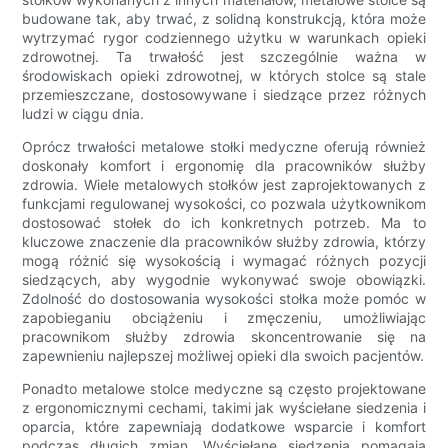
budowane tak, aby trwać, z solidną konstrukcją, która może
wytrzymać rygor codziennego użytku w warunkach opieki
zdrowotnej. Ta trwałość jest szczególnie ważna w
środowiskach opieki zdrowotnej, w których stolce są stale
przemieszczane, dostosowywane i siedzące przez różnych
ludzi w ciągu dnia.
Oprócz trwałości metalowe stołki medyczne oferują również
doskonały komfort i ergonomię dla pracowników służby
zdrowia. Wiele metalowych stołków jest zaprojektowanych z
funkcjami regulowanej wysokości, co pozwala użytkownikom
dostosować stołek do ich konkretnych potrzeb. Ma to
kluczowe znaczenie dla pracowników służby zdrowia, którzy
mogą różnić się wysokością i wymagać różnych pozycji
siedzących, aby wygodnie wykonywać swoje obowiązki.
Zdolność do dostosowania wysokości stołka może pomóc w
zapobieganiu obciążeniu i zmęczeniu, umożliwiając
pracownikom służby zdrowia skoncentrowanie się na
zapewnieniu najlepszej możliwej opieki dla swoich pacjentów.
Ponadto metalowe stolce medyczne są często projektowane
z ergonomicznymi cechami, takimi jak wyściełane siedzenia i
oparcia, które zapewniają dodatkowe wsparcie i komfort
podczas długich zmian. Wyściełane siedzenia pomagają