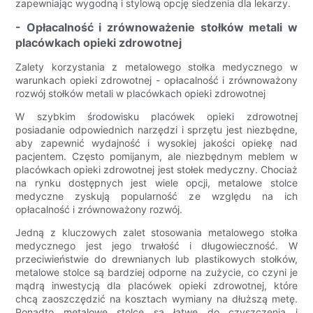
zapewniając wygodną i stylową opcję siedzenia dla lekarzy.
- Opłacalność i zrównoważenie stołków metali w
placówkach opieki zdrowotnej
Zalety korzystania z metalowego stołka medycznego w
warunkach opieki zdrowotnej - opłacalność i zrównoważony
rozwój stołków metali w placówkach opieki zdrowotnej
W szybkim środowisku placówek opieki zdrowotnej
posiadanie odpowiednich narzędzi i sprzętu jest niezbędne,
aby zapewnić wydajność i wysokiej jakości opiekę nad
pacjentem. Często pomijanym, ale niezbędnym meblem w
placówkach opieki zdrowotnej jest stołek medyczny. Chociaż
na rynku dostępnych jest wiele opcji, metalowe stolce
medyczne zyskują popularność ze względu na ich
opłacalność i zrównoważony rozwój.
Jedną z kluczowych zalet stosowania metalowego stołka
medycznego jest jego trwałość i długowieczność. W
przeciwieństwie do drewnianych lub plastikowych stołków,
metalowe stolce są bardziej odporne na zużycie, co czyni je
mądrą inwestycją dla placówek opieki zdrowotnej, które
chcą zaoszczędzić na kosztach wymiany na dłuższą metę.
Ponadto metalowe stolce są łatwe do czyszczenia i