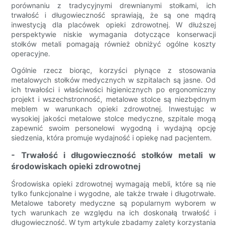
porównaniu z tradycyjnymi drewnianymi stołkami, ich
trwałość i długowieczność sprawiają, że są one mądrą
inwestycją dla placówek opieki zdrowotnej. W dłuższej
perspektywie niskie wymagania dotyczące konserwacji
stołków metali pomagają również obniżyć ogólne koszty
operacyjne.
Ogólnie rzecz biorąc, korzyści płynące z stosowania
metalowych stołków medycznych w szpitalach są jasne. Od
ich trwałości i właściwości higienicznych po ergonomiczny
projekt i wszechstronność, metalowe stolce są niezbędnym
meblem w warunkach opieki zdrowotnej. Inwestując w
wysokiej jakości metalowe stolce medyczne, szpitale mogą
zapewnić swoim personelowi wygodną i wydajną opcję
siedzenia, która promuje wydajność i opiekę nad pacjentem.
- Trwałość i długowieczność stołków metali w
środowiskach opieki zdrowotnej
Środowiska opieki zdrowotnej wymagają mebli, które są nie
tylko funkcjonalne i wygodne, ale także trwałe i długotrwałe.
Metalowe taborety medyczne są popularnym wyborem w
tych warunkach ze względu na ich doskonałą trwałość i
długowieczność. W tym artykule zbadamy zalety korzystania