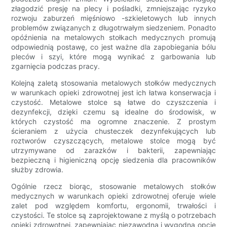
złagodzić presję na plecy i pośladki, zmniejszając ryzyko
rozwoju zaburzeń mięśniowo -szkieletowych lub innych
problemów związanych z długotrwałym siedzeniem. Ponadto
opóźnienia na metalowych stołkach medycznych promują
odpowiednią postawę, co jest ważne dla zapobiegania bólu
pleców i szyi, które mogą wynikać z garbowania lub
zgarnięcia podczas pracy.
Kolejną zaletą stosowania metalowych stołków medycznych
w warunkach opieki zdrowotnej jest ich łatwa konserwacja i
czystość. Metalowe stolce są łatwe do czyszczenia i
dezynfekcji, dzięki czemu są idealne do środowisk, w
których czystość ma ogromne znaczenie. Z prostym
ścieraniem z użycia chusteczek dezynfekujących lub
roztworów czyszczących, metalowe stolce mogą być
utrzymywane od zarazków i bakterii, zapewniając
bezpieczną i higieniczną opcję siedzenia dla pracowników
służby zdrowia.
Ogólnie rzecz biorąc, stosowanie metalowych stołków
medycznych w warunkach opieki zdrowotnej oferuje wiele
zalet pod względem komfortu, ergonomii, trwałości i
czystości. Te stolce są zaprojektowane z myślą o potrzebach
opieki zdrowotnej, zapewniając niezawodną i wygodną opcję