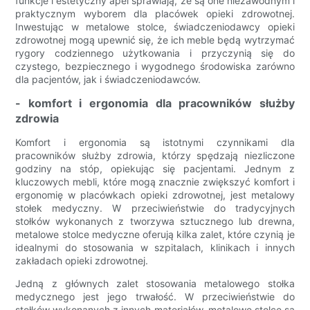
funkcje i estetyczny apel sprawiają, że są one niezawodnym i
praktycznym wyborem dla placówek opieki zdrowotnej.
Inwestując w metalowe stolce, świadczeniodawcy opieki
zdrowotnej mogą upewnić się, że ich meble będą wytrzymać
rygory codziennego użytkowania i przyczynią się do
czystego, bezpiecznego i wygodnego środowiska zarówno
dla pacjentów, jak i świadczeniodawców.
- komfort i ergonomia dla pracowników służby
zdrowia
Komfort i ergonomia są istotnymi czynnikami dla
pracowników służby zdrowia, którzy spędzają niezliczone
godziny na stóp, opiekując się pacjentami. Jednym z
kluczowych mebli, które mogą znacznie zwiększyć komfort i
ergonomię w placówkach opieki zdrowotnej, jest metalowy
stołek medyczny. W przeciwieństwie do tradycyjnych
stołków wykonanych z tworzywa sztucznego lub drewna,
metalowe stolce medyczne oferują kilka zalet, które czynią je
idealnymi do stosowania w szpitalach, klinikach i innych
zakładach opieki zdrowotnej.
Jedną z głównych zalet stosowania metalowego stołka
medycznego jest jego trwałość. W przeciwieństwie do
stołków wykonanych z innych materiałów, metalowe stolce są