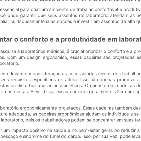
 essencial para criar um ambiente de trabalho confortável e produti
 você pode garantir que seus assentos de laboratório atendam às 
aliar cuidadosamente suas opções e investir em assentos de alta qu
tar o conforto e a produtividade em labora
squisa a laboratórios médicos, é crucial priorizar o conforto e a pr
etos. Com um design ergonômico, essas cadeiras são projetadas es
oratório.
nte levam em consideração as necessidades únicas dos trabalhadores
 seus requisitos específicos de altura. Isso não apenas promove
tas ou distúrbios musculoesqueléticos. O encosto das cadeiras de
dor nas costas. Além disso, essas cadeiras geralmente vêm com ap
e laboratório ergonomicamente projetados. Essas cadeiras também d
ostura adequada, as cadeiras ergonômicas ajudam os indivíduos a se
m laboratório, pois os trabalhadores podem se concentrar em suas ta
 um impacto positivo na saúde e no bem-estar geral. Ao reduzir a 
pescoço e síndrome do túnel do carpo. Isso, por sua vez, pode lev