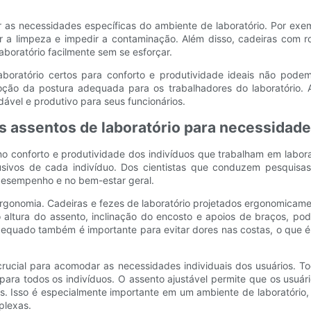
ar as necessidades específicas do ambiente de laboratório. Por exe
ter a limpeza e impedir a contaminação. Além disso, cadeiras com r
boratório facilmente sem se esforçar.
aboratório certos para conforto e produtividade ideais não pod
ão da postura adequada para os trabalhadores do laboratório. Ao 
ável e produtivo para seus funcionários.
s assentos de laboratório para necessidade
 conforto e produtividade dos indivíduos que trabalham em labora
lusivos de cada indivíduo. Dos cientistas que conduzem pesquisas
o desempenho e no bem-estar geral.
ergonomia. Cadeiras e fezes de laboratório projetados ergonomicamen
altura do assento, inclinação do encosto e apoios de braços, po
adequado também é importante para evitar dores nas costas, o que
 crucial para acomodar as necessidades individuais dos usuários.
ra todos os indivíduos. O assento ajustável permite que os usuár
ais. Isso é especialmente importante em um ambiente de laboratório
plexas.