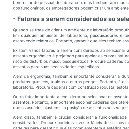
bem-estar do pessoal do laboratório, mas também aprimora a 
dos funcionários, os empregadores podem criar um ambiente d
- Fatores a serem considerados ao sel
Quando se trata de criar um ambiente de laboratório produti
Em qualquer ambiente de laboratório, pesquisadores e t
escrevendo relatórios. Portanto, garantir que eles tenham as
Existem vários fatores a serem considerados ao selecionar
assento ergonômico é projetado para apoiar as curvas natura
risco de distúrbios musculoesqueléticos. Procure cadeiras c
assentos para suas necessidades específicas.
Além da ergonomia, também é importante considerar a durab
produtos químicos, líquidos e outros perigos. Portanto, é es
laboratório. Procure cadeiras com construção robusta, estofa
Outro fator importante a considerar ao selecionar os assento
assentos. Portanto, é importante escolher cadeiras que ofe
que os usuários ajustem sua posição de assentos ao seu gost
Além disso, também é crucial considerar a funcionalidade
considerados. Procure cadeiras leves e fáceis de se movim
cadeiras para garantir que elas complementem a estética ger