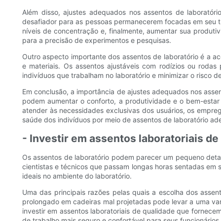
Além disso, ajustes adequados nos assentos de laboratóri
desafiador para as pessoas permanecerem focadas em seu tr
níveis de concentração e, finalmente, aumentar sua produtiv
para a precisão de experimentos e pesquisas.
Outro aspecto importante dos assentos de laboratório é a a
e materiais. Os assentos ajustáveis ​​com rodízios ou roda
indivíduos que trabalham no laboratório e minimizar o risco d
Em conclusão, a importância de ajustes adequados nos assen
​​podem aumentar o conforto, a produtividade e o bem-estar 
atender às necessidades exclusivas dos usuários, os empreg
saúde dos indivíduos por meio de assentos de laboratório ad
- Investir em assentos laboratoriais de
Os assentos de laboratório podem parecer um pequeno detalh
cientistas e técnicos que passam longas horas sentadas em su
ideais no ambiente do laboratório.
Uma das principais razões pelas quais a escolha dos assent
prolongado em cadeiras mal projetadas pode levar a uma vari
investir em assentos laboratoriais de qualidade que forne
de trabalho mais seguro e confortável para seus funcionários.