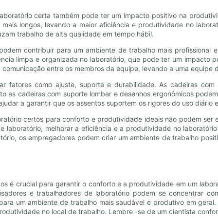
boratório certa também pode ter um impacto positivo na produtivi
mais longos, levando a maior eficiência e produtividade no labora
uzam trabalho de alta qualidade em tempo hábil.
 podem contribuir para um ambiente de trabalho mais profissional 
arência limpa e organizada no laboratório, que pode ter um impacto
 comunicação entre os membros da equipe, levando a uma equipe d
erar fatores como ajuste, suporte e durabilidade. As cadeiras co
nto as cadeiras com suporte lombar e desenhos ergonômicos podem aj
e ajudar a garantir que os assentos suportem os rigores do uso diári
ratório certos para conforto e produtividade ideais não podem ser
aboratório, melhorar a eficiência e a produtividade no laboratório 
atório, os empregadores podem criar um ambiente de trabalho positi
dos é crucial para garantir o conforto e a produtividade em um labo
adores e trabalhadores de laboratório podem se concentrar com
para um ambiente de trabalho mais saudável e produtivo em geral. P
odutividade no local de trabalho. Lembre -se de um cientista confor