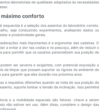
ssentos laboratoriais de qualidade adaptados às necessidades
esso.
o máximo conforto
é esquecida é a seleção dos assentos do laboratório correto.
alho, seja conduzindo experimentos, analisando dados ou
estar e produtividade gerais.
nsiderações mais importantes é a ergonomia das cadeiras. O
ar a evitar a dor nas costas e no pescoço, além de reduzir o
os para permitir que os usuários personalizem sua posição de
o podem ser severos e exigentes, com potencial exposição a
áceis de limpar que possam suportar os rigores do ambiente de
s para garantir que eles durarão nos próximos anos.
ias e requisitos diferentes quando se trata de sua posição de
ento, suporte lombar e tensão de inclinação. Isso permitirá
ência e a mobilidade espaciais são fatores -chave a serem
ndo não estiver em uso. Além disso, considere o design das
fissional.