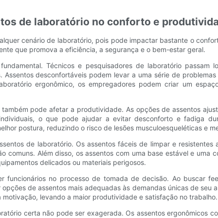
s de laboratório no conforto e produtivid
lquer cenário de laboratório, pois pode impactar bastante o confort
iente que promova a eficiência, a segurança e o bem-estar geral.
 fundamental. Técnicos e pesquisadores de laboratório passam l
 Assentos desconfortáveis ​​podem levar a uma série de problemas 
 laboratório ergonômico, os empregadores podem criar um espaç
o também pode afetar a produtividade. As opções de assentos ajustá
dividuais, o que pode ajudar a evitar desconforto e fadiga dur
r postura, reduzindo o risco de lesões musculoesqueléticas e m
sentos de laboratório. Os assentos fáceis de limpar e resistente
ão comuns. Além disso, os assentos com uma base estável e uma co
quipamentos delicados ou materiais perigosos.
lver funcionários no processo de tomada de decisão. Ao buscar 
er opções de assentos mais adequadas às demandas únicas de seu am
 motivação, levando a maior produtividade e satisfação no trabalho.
oratório certa não pode ser exagerada. Os assentos ergonômicos c