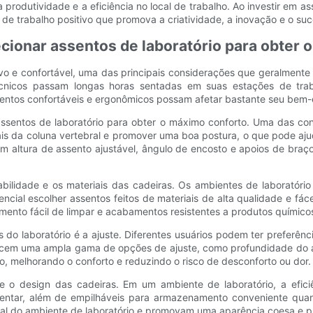
produtividade e a eficiência no local de trabalho. Ao investir em a
e trabalho positivo que promova a criatividade, a inovação e o suc
ecionar assentos de laboratório para obter 
vo e confortável, uma das principais considerações que geralmente 
écnicos passam longas horas sentadas em suas estações de trab
sentos confortáveis ​​e ergonômicos possam afetar bastante seu bem-
 assentos de laboratório para obter o máximo conforto. Uma das co
is da coluna vertebral e promover uma boa postura, o que pode ajud
om altura de assento ajustável, ângulo de encosto e apoios de braç
ilidade e os materiais das cadeiras. Os ambientes de laboratóri
sencial escolher assentos feitos de materiais de alta qualidade e f
mento fácil de limpar e acabamentos resistentes a produtos químico
s do laboratório é a ajuste. Diferentes usuários podem ter preferênc
recem uma ampla gama de opções de ajuste, como profundidade do ass
o, melhorando o conforto e reduzindo o risco de desconforto ou dor.
 e o design das cadeiras. Em um ambiente de laboratório, a efici
entar, além de empilháveis ​​para armazenamento conveniente qua
al do ambiente de laboratório e promovam uma aparência coesa e pro