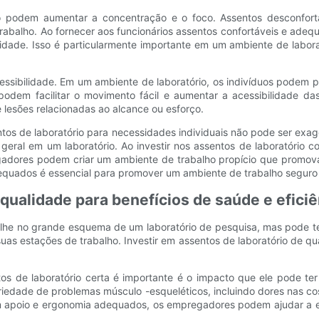
o podem aumentar a concentração e o foco. Assentos desconfortáv
abalho. Ao fornecer aos funcionários assentos confortáveis ​​e ad
idade. Isso é particularmente importante em um ambiente de labora
cessibilidade. Em um ambiente de laboratório, os indivíduos podem
s podem facilitar o movimento fácil e aumentar a acessibilidade da
e lesões relacionadas ao alcance ou esforço.
tos de laboratório para necessidades individuais não pode ser exa
geral em um laboratório. Ao investir nos assentos de laboratório 
adores podem criar um ambiente de trabalho propício que promova o
equados é essencial para promover um ambiente de trabalho seguro 
 qualidade para benefícios de saúde e eficiê
e no grande esquema de um laboratório de pesquisa, mas pode ter 
as estações de trabalho. Investir em assentos de laboratório de qua
os de laboratório certa é importante é o impacto que ele pode te
edade de problemas músculo -esqueléticos, incluindo dores nas cos
cem apoio e ergonomia adequados, os empregadores podem ajudar a 