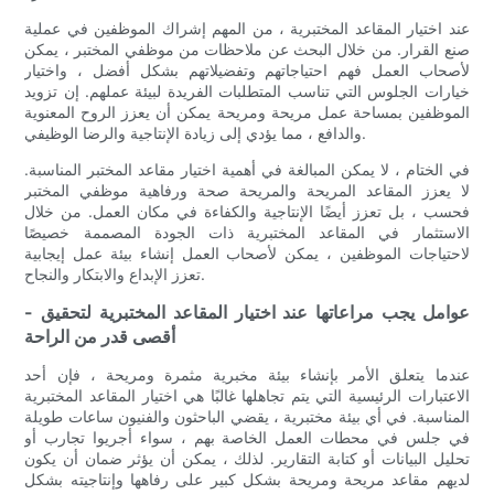
عند اختيار المقاعد المختبرية ، من المهم إشراك الموظفين في عملية
صنع القرار. من خلال البحث عن ملاحظات من موظفي المختبر ، يمكن
لأصحاب العمل فهم احتياجاتهم وتفضيلاتهم بشكل أفضل ، واختيار
خيارات الجلوس التي تناسب المتطلبات الفريدة لبيئة عملهم. إن تزويد
الموظفين بمساحة عمل مريحة ومريحة يمكن أن يعزز الروح المعنوية
والدافع ، مما يؤدي إلى زيادة الإنتاجية والرضا الوظيفي.
في الختام ، لا يمكن المبالغة في أهمية اختيار مقاعد المختبر المناسبة.
لا يعزز المقاعد المريحة والمريحة صحة ورفاهية موظفي المختبر
فحسب ، بل تعزز أيضًا الإنتاجية والكفاءة في مكان العمل. من خلال
الاستثمار في المقاعد المختبرية ذات الجودة المصممة خصيصًا
لاحتياجات الموظفين ، يمكن لأصحاب العمل إنشاء بيئة عمل إيجابية
تعزز الإبداع والابتكار والنجاح.
- عوامل يجب مراعاتها عند اختيار المقاعد المختبرية لتحقيق
أقصى قدر من الراحة
عندما يتعلق الأمر بإنشاء بيئة مخبرية مثمرة ومريحة ، فإن أحد
الاعتبارات الرئيسية التي يتم تجاهلها غالبًا هي اختيار المقاعد المختبرية
المناسبة. في أي بيئة مختبرية ، يقضي الباحثون والفنيون ساعات طويلة
في جلس في محطات العمل الخاصة بهم ، سواء أجريوا تجارب أو
تحليل البيانات أو كتابة التقارير. لذلك ، يمكن أن يؤثر ضمان أن يكون
لديهم مقاعد مريحة ومريحة بشكل كبير على رفاهها وإنتاجيته بشكل