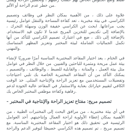
من خطر عدم الراحة أو الألم.
علاوة على ذلك ، من الأهمية بمكان النظر في وظائف وتصميم
الكراسي. في بيئة مخبرية ، تعد كفاءة المساحة والتنقل عوامل رئيسية
يجب مراعاتها. ابحث عن الكراسي خفيفة الوزن وسهلة التحرك ،
بالإضافة إلى تكديس للتخزين المريح عندما لا تكون قيد الاستخدام.
بالإضافة إلى ذلك ، ضع في اعتبارك تصميم الكراسي للتأكد من أنها
تكمل الجماليات الشاملة لبيئة المختبر وتعزيز المظهر المتماسك
والمهني.
في الختام ، يعد اختيار المقاعد المختبرية المناسبة أمرًا ضروريًا لإنشاء
بيئة عمل مريحة ومثمرة للباحثين والفنيين. من خلال النظر في عوامل
مثل بيئة العمل ، والمتانة ، والقابلية للضبط ، والوظائف ، والتصميم ،
يمكنك التأكد من أن المقاعد المختبرية الخاصة بك تلبي احتياجات
وتفضيلات المستخدمين مع تعزيز الراحة والإنتاجية المثلى. خذ الوقت
الكافي لتقييم خياراتك بعناية والاستثمار في المقاعد عالية الجودة لدعم
رفاهية وكفاءة موظفي المختبر الخاص بك.
- تصميم مريح: مفتاح تعزيز الراحة والإنتاجية في المختبر
في أي بيئة مختبرية ، من مرافق البحث إلى المختبرات الطبية ، من
الأهمية بمكان إعطاء الأولوية لراحة العمال وإنتاجيتهم. أحد العوامل
الرئيسية في تحقيق ذلك هو اختيار المقاعد المختبرية المناسبة. مع
تصميم مريح ، تم تصميم هذه الكراسي خصيصًا لتوفير الدعم والراحة