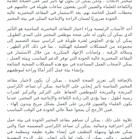
لمختبر الأبحاث ، ولكن يمكن أن يكون لها تأثير كبير على الصحة العامة
والكفاءة للعلماء والفنيين الذين يقضون ساعات طويلة في جالسهم في
محطات العمل الخاصة بهم. يعد الاستثمار في المقاعد المختبرية عالية
الجودة ضروريًا لضمان الراحة والإنتاجية المثلى في بيئة المختبر.
أحد الأسباب الرئيسية وراء اختيار المقاعد المختبرية المناسبة هو التأثير
الذي يمكن أن يكون له على صحة موظفي المختبر على المدى الطويل.
يمكن أن يؤدي الجلوس لفترة طويلة في كراسي سيئة التصميم إلى
مجموعة من المشكلات العضلية الهيكلية ، بما في ذلك آلام الظهر ،
وسلالة الرقبة ، وإصابات الإجهاد المتكررة. من خلال الاستثمار في
المقاعد المختبرية عالية الجودة التي توفر الدعم المناسب وبيئة العمل ،
يمكن لأصحاب العمل المساعدة في منع هذه المشكلات الصحية الشائعة
وإنشاء بيئة عمل أكثر أمانًا وراحة لموظفيهم.
بالإضافة إلى تعزيز الصحة الجيدة ، يمكن أن يكون لاختيار مقاعد
المختبر المناسبة تأثير إيجابي على الإنتاجية. يمكن أن تساعد الكراسي
المريحة والمريحة للموظفين الحفاظ على التركيز والتركيز لفترات
زمنية أطول ، مما يؤدي إلى زيادة الكفاءة والإنتاجية في المختبر. عندما
يكون العلماء والفنيون قادرين على العمل بشكل مريح وبدون إلهاء ،
فمن الأرجح أن ينتجوا عملاً عالي الجودة في الوقت المناسب.
علاوة على ذلك ، يمكن أن تساهم مقاعد المختبر الجودة في بيئة عمل
أكثر احترافية وجمالية. يمكن أن تساعد الكراسي المصممة جيدًا والتي
يمكن تعديلها وسهلة التنظيف في إنشاء نظرة نظيفة ومنظمة في
المختبر ، والتي يمكن أن يكون لها تأثير إيجابي على الروح المعنوية