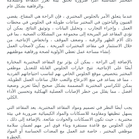
والرفاهية بشكل عام.
عندما يتعلق الأمر بالجلوس المختبري ، فإن الراحة هي المفتاح. يقضي
الفنيون والباحثون في المختبر ساعات طويلة في الجلوس في محطات
العمل ، وإجراء التجارب ، وتحليل البيانات ، وتوثيق النتائج. يمكن أن
تؤدي المقاعد غير المريحة إلى مجموعة من المشكلات الصحية ، بما في
ذلك آلام الظهر والرقبة ، وضعف الموقف ، وانخفاض الإنتاجية. من
خلال الاستثمار في مقاعد المختبرات المريحة ، يمكن لأصحاب العمل
إنشاء مساحة عمل تعطي الأولوية لصحة ورفاهية موظفيهم.
بالإضافة إلى الراحة ، يمكن أن يؤثر نوع المقاعد المختبرية المختارة
أيضًا على الإنتاجية. تتيح خيارات الجلوس القابلة للتعديل موظفي
المختبر بتخصيص موقع الجلوس الخاص بهم لتناسب احتياجاتهم الفردية
، مما قد يساعد في منع الانزعاج والتعب خلال ساعات العمل الطويلة.
يمكن للكراسي المختبرية المصممة بشكل صحيح أيضًا تعزيز وضعية
أفضل ، مما يقلل من خطر الإصابات العضلية الهيكلية وتحسين الأداء
الكلي.
يجب أيضًا النظر في تصميم ومواد المقاعد المختبرية. يعد المقاعد التي
يسهل تنظيفها ومقاومة للانسكابات والمواد الكيميائية ضرورية في بيئة
مختبرية ، حيث تكون الانسكابات والحوادث شائعة. بالإضافة إلى ذلك ،
فإن الجلوس مع قاعدة مستقرة وبناء قوي أمر مهم لضمان سلامة
موظفي المختبر ، خاصة عند العمل مع المعدات الحساسة أو المواد
الخطرة.