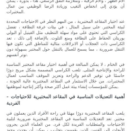
آلام الظهر ، وآلام الرقبة ، ومتلازمة النفق الرسغي. هذا ، بدوره ، يمكن
أن يؤدي إلى انخفاض التغيب وزيادة الرضا الوظيفي بين عمال
المختبرات.
عند اختيار المقاعد المختبرية ، من المهم النظر في الاحتياجات المحددة
لبيئة المختبر. على سبيل المثال ، في بيئات غرفة النظافة ، تفضل
الكراسي التي تحتوي على مواد سهلة التنظيف مثل الفينيل أو البولي
يوريثان الحفاظ على النظافة ومنع التلوث. بالإضافة إلى ذلك ، تعد
الكراسي ذات العجلات أو الانزلاقات مثالية للمناطق التي تكون فيها
التنقل ضرورية ، مما يسمح للعمال بالتنقل حول المختبر بسهولة دون
توتر أنفسهم.
في الختام ، لا يمكن المبالغة في أهمية اختيار مقاعد المختبر المناسبة
للراحة والإنتاجية المثلى. تلعب الكراسي المصممة بشكل مريح دورًا
حاسمًا في توفير الدعم والراحة وتعزيز الموقف المناسب لعمال
المختبرات. من خلال الاستثمار في المقاعد المختبرية عالية الجودة ،
يمكن للمؤسسات إنشاء بيئة عمل أكثر صحة وأكثر إنتاجية لموظفيها.
- أهمية التعديلات المناسبة في المقاعد المختبرية للاحتياجات
الفردية
يلعب المقاعد المختبرية دورًا مهمًا في راحة الأفراد الذين يعملون في
مختبر. تعد التعديلات المناسبة في المقاعد المختبرية ضرورية لتلبية
الاحتياجات والمتطلبات الفريدة لكل فرد. من العلماء الذين يجرون
الأبحاث إلى الفنيين الذين يقومون بتجارب ، يمكن أن يحدث وجود