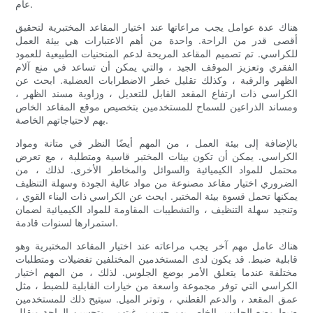
عام.
هناك عدة عوامل يجب مراعاتها عند اختيار المقاعد المختبرية لتحقيق
أقصى قدر من الراحة. واحدة من أهم الاعتبارات هي بيئة العمل
للكراسي. تم تصميم المقاعد المريحة لدعم المنحنيات الطبيعية للعمود
الفقري وتعزيز الموقف الجيد ، والتي يمكن أن تساعد في منع آلام
الظهر والرقبة ، وكذلك تقليل خطر الاضطرابات العضلية. ابحث عن
الكراسي ذات ارتفاع المقعد القابل للتعديل ، وزاوية مسند الظهر ،
ومساند الذراعين للسماح للمستخدمين بتخصيص موقع المقاعد الخاص
بهم لاحتياجاتهم الخاصة.
بالإضافة إلى بيئة العمل ، من المهم أيضًا النظر في متانة ومواد
الكراسي. يمكن أن تكون بيئات المختبر قاسية ومتطلبة ، مع تعرض
محتمل للمواد الكيميائية والسوائل والمخاطر الأخرى. لذلك ، من
الضروري اختيار مقاعد مصنوعة من مواد عالية الجودة وسهلة التنظيف
يمكنها تحمل قسوة بيئة المختبر. ابحث عن الكراسي ذات البناء القوي ،
وتنجيد سهلة التنظيف ، والتشطيبات المقاومة للمواد الكيميائية لضمان
استمرارها لسنوات قادمة.
هناك عامل مهم آخر يجب مراعاته عند اختيار المقاعد المختبرية وهو
قابلية ضبط. قد يكون لدى المستخدمين المختلفين تفضيلات ومتطلبات
مختلفة عندما يتعلق الأمر بوضع الجلوس. لذلك ، من المهم اختيار
الكراسي التي توفر مجموعة واسعة من خيارات القابلية للضبط ، مثل
عمق المقعد ، والدعم القطني ، وتوتر الميل. سيتيح ذلك للمستخدمين
ضبط وضع الجلوس الخاص بهم حسب رغبتهم ، وتحسين الراحة ويقلل