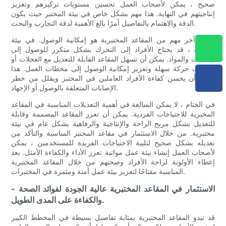
صحيح ، يمكن لأصحاب العمل تحسين مستويات تركيزهم وتعزيز
إنتاجيتهم في النهاية. هذا مهم بشكل خاص في بيئة المختبر حيث يكون
الدقة والاهتمام بالتفاصيل أمرًا بالغ الأهمية لدقة التجارب والبحث.
جانب آخر مهم من المقاعد المختبرية هو إمكانية الوصول. في بيئة
مخبرية ، قد يحتاج الأفراد إلى التحرك بشكل متكرر للوصول إلى
المعدات والمواد. يمكن أن تسهل المقاعد القابلة للتعديل مع العجلات أو
العجلات حركة سهلة وتعزيز إمكانية الوصول إلى محطات العمل. هذا
يمكن أن يحسن كفاءة الأفراد العاملين في المختبر ويقلل من خطر
الإصابات المتعلقة بالوصول أو الإجهاد.
في الختام ، لا يمكن المبالغة في أهمية التعديلات المناسبة في المقاعد
المخبرية للاحتياجات الفردية. يمكن أن تعزز المقاعد المصممة وقابلة
للتعديل بشكل مريح الراحة والإنتاجية والرفاهية بشكل عام في بيئة
مختبرية. من خلال الاستثمار في مقاعد المختبر المناسبة والتأكد من
تعديله بشكل صحيح لتلبية الاحتياجات الفريدة للمستخدمين ، يمكن
لأصحاب العمل إنشاء بيئة عمل مواتية تعزز الأداء والكفاءة الأمثل. يعد
إعطاء الأولوية لراحة الأفراد وصحتهم من خلال المقاعد المختبرية
المناسبة مفتاحًا لتعزيز بيئة عمل آمنة ومثمرة في المختبرات.
- الاستثمار في المقاعد المختبرية عالية الجودة لفوائد الصحة
والكفاءة على المدى الطويل.
قد تبدو المقاعد المختبرية بمثابة تفاصيل بسيطة في المخطط الكبير