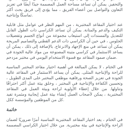
والتحفيز. يمكن أن تساعد مساحة العمل المصممة جيدًا أيضًا في تعزيز
التعاون والتواصل بين أعضاء الفريق ، مما يؤدي إلى فريق بحث أكثر
تماسكًا وإنتاجية.
عند اختيار المقاعد المختبرية ، من المهم النظر في عوامل مثل قابلية
التكيف والدعم والمتانة. يمكن أن تساعد الكراسي ذات الطول القابل
للتعديل والمسندات إلى استيعاب مجموعة من أنواع الجسم وتفضيلات
الجلوس ، في حين أن الكراسي ذات الدعم القطني والتصاميم المريحة
يمكن أن تساعد في منع الإجهاد والانزعاج. بالإضافة إلى ذلك ، يمكن أن
يساعد الاستثمار في كراسي متينة المصنوعة من مواد عالية الجودة في
ضمان صمود المقاعد مع قسوة الاستخدام اليومي في مختبر مزدحم.
في الختام ، لا يمكن المبالغة في أهمية اختيار مقاعد المختبر المناسبة
للراحة والإنتاجية المثلى. يمكن أن يساعد الاستثمار في المقاعد عالية
الجودة في تعزيز الصحة ورفاهية موظفي المختبر على المدى الطويل ،
وتحسين الكفاءة والإنتاجية في المختبر ، وخلق بيئة عمل أكثر احترافًا
وتناولها. من خلال إعطاء الأولوية لراحة وبيئة العمل في المقاعد
المختبرية ، يمكن لأصحاب العمل إنشاء بيئة عمل إيجابية ومثمرة تفيد
كل من الموظفين والمؤسسة ككل.
خاتمة
في الختام ، يعد اختيار المقاعد المختبرية المناسبة أمرًا ضروريًا لضمان
الراحة والإنتاجية في بيئة مختبرية. من خلال اختيار الكراسي المصممة