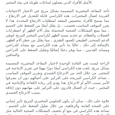
الأمثل للأفراد الذين يعملون لساعات طويلة في بيئة المختبر.
تأخذ المقاعد المختبرية المصممة بشكل مريح في الاعتبار الاحتياجات
الفريدة لعمال المختبرات. هذه الكراسي قابلة للتعديل في الارتفاع ،
مما يسمح للأفراد بتخصيص المقعد لمتطلبات الارتفاع المحددة. هذا لا
يعزز الموقف المناسب فحسب ، بل يقلل أيضًا من الضغط على الجسم
، مما يمنع المشكلات الصحية المحتملة مثل آلام الظهر أو اضطرابات
العضلات والعظام. تم تحديد مسند الظهر لكراسي المختبر المريح لتوفير
الدعم للمنحنى الطبيعي للعمود الفقري ، مما يقلل من خطر آلام الظهر.
بالإضافة إلى ذلك ، غالبًا ما تأتي هذه الكراسي مع مساند للذراعين
ومساند القدمين ، مما يوفر دعمًا إضافيًا وتقليل الضغط على الذراعين
والساقين.
الراحة ليست هي الفائدة الوحيدة لاختيار المقاعد المختبرية المصممة
بشكل مريح. تلعب هذه الكراسي أيضًا دورًا مهمًا في تعزيز الإنتاجية في
المختبر. من خلال الحد من الانزعاج الجسدي وتعزيز الموقف المناسب
، تساعد الكراسي المريحة على التركيز على أعمالهم دون أن يصرفوا
الأمر بسبب الألم أو الانزعاج. هذا يؤدي إلى زيادة الكفاءة والإنتاجية في
المختبر ، حيث أن العمال قادرون على التركيز على مهامهم دون إعاقة
بسبب الانزعاج الجسدي.
علاوة على ذلك ، يمكن أن يكون للجلوس المختبري المريح تأثير إيجابي
على الصحة العامة والرفاهية. من خلال تقليل الضغط على الجسم ،
تساعد هذه الكراسي في منع أو تخفيف المشكلات الصحية الحالية مثل