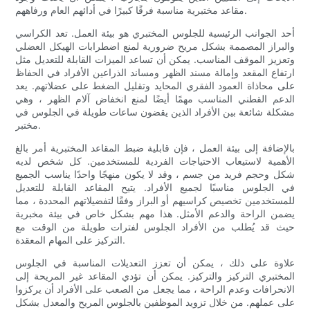
مقاعد مختبرية مناسبة فرقًا كبيرًا في أدائهم العام ورفاههم.
أحد الجوانب الرئيسية للجلوس المختبري هو بيئة العمل. تعد الكراسي
والبراز المصممة بشكل مريح ضرورية لمنع اضطرابات الهيكل العضلي
وتعزيز الموقف المناسب. يمكن أن تساعد الميزات القابلة للتعديل مثل
ارتفاع المقعد وإمالة مسند الظهر ومساند الذراعين الأفراد في الحفاظ
على محاذاة العمود الفقري المحايد وتقليل الضغط على عضلاتهم. يعد
الدعم القطني المناسب مهمًا أيضًا لمنع انخفاض آلام الظهر ، وهي
مشكلة شائعة بين الأفراد الذين يقضون ساعات طويلة في الجلوس في
مختبر.
بالإضافة إلى بيئة العمل ، فإن قابلية ضبط المقاعد المختبرية أمر بالغ
الأهمية لاستيعاب الاحتياجات الفردية للمستخدمين. كل شخص لديه
شكل وحجم فريد من جسم ، وقد لا يكون منهجًا واحدًا يناسب الجميع
في الجلوس مناسبًا لجميع الأفراد. يتيح المقاعد القابلة للتعديل
للمستخدمين تخصيص كراسيهم أو البراز وفقًا لتفضيلاتهم المحددة ، مما
يضمن الراحة والدعم الأمثل. هذا مهم بشكل خاص في بيئة مخبرية
حيث قد يُطلب من الأفراد الجلوس لفترات طويلة من الوقت مع
التركيز على المهام المعقدة.
علاوة على ذلك ، يمكن أن تعزز التعديلات المناسبة في الجلوس
المختبري التركيز والتركيز. يمكن أن تؤدي المقاعد غير المريحة إلى
الانحرافات وعدم الراحة ، مما يجعل من الصعب على الأفراد أن يركزوا
على عملهم. من خلال تزويد الموظفين بالجلوس المريح والمعدل بشكل