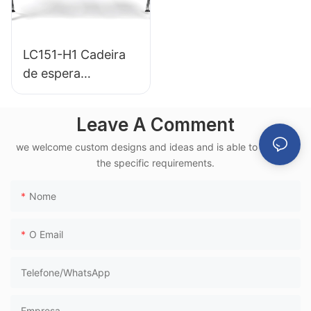
LC151-H1 Cadeira
de espera
ergonômica em PU
para aeroportos,
Leave A Comment
com estrutura de
we welcome custom designs and ideas and is able to cater to
alumínio, para uso
the specific requirements.
em terminais
ferroviários de alta
Nome
velocidade.
O Email
Telefone/WhatsApp
Empresa