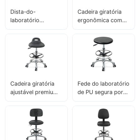
Dista-do-
Cadeira giratória
laboratório
ergonômica com
personalizado da
assento de espuma
PU SEMP003
intergal de encosta
& ESD Science Lab
Falt-Ajustable Foot
Ring & Base de 5
estrelas de alumínio
para laboratórios &
Cadeira giratória
Fede do laboratório
Soas de limpeza
ajustável premium
de PU segura por
com alça, assento
ESD com elevador
de espuma intergal
de gás & Ajuste do
& PU REGO DE
anel de pé de altura
PEDE ADEXO DE
de alumínio Base
ALTULAÇÃO DO
de cinco estrelas