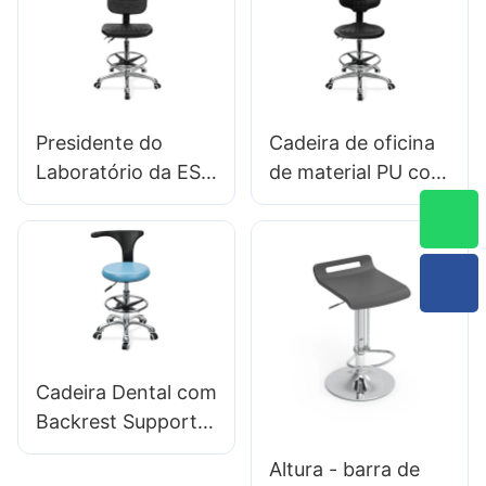
& Anel de pé
Base de alumínio
ajustável anel &
de 5 estrelas para
base de 5 estrelas
escritório/laboratór
para laboratórios
io
Presidente do
Cadeira de oficina
Laboratório da ESD
de material PU com
Ergonomic PU
nylon de nylon
Backrest Design
personalizável
Base de alumínio
banhado por
de 5 estrelas para
alumínio IC007
trabalho de
Hewei
laboratório
personalizada
estendido
Cadeira Dental com
Backrest Support
Hospital de
Altura - barra de
Backrest Glinic