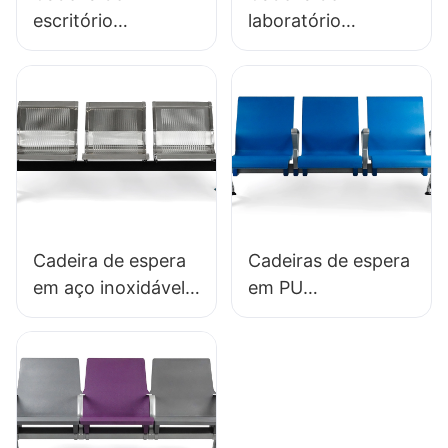
escritório
laboratório
ergonômica
ergonômica em
moldada em
espuma de PU
espuma de PU,
durável LD13
modelo IC091, da
HEWEI SEATING
HEWEI SEATING,
direto da fábrica.
Cadeira de espera
Cadeiras de espera
em aço inoxidável
em PU
de baixo custo
antibacteriano com
LC153-H1, perfeita
base de alumínio
para diversos
LC152 para áreas
espaços públicos.
de espera.