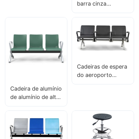
barra cinza
Backrest Hospital &
ajustável BC095
Uso da Clínica
com alça para
espaços comerciais
fabricantes
personalizados
Hewei
Cadeiras de espera
do aeroporto
LC089 para áreas
Cadeira de alumínio
de espera do
de alumínio de alta
aeroporto por
qualidade de alta
Hewei
qualidade LC099
Fabricante Hewei