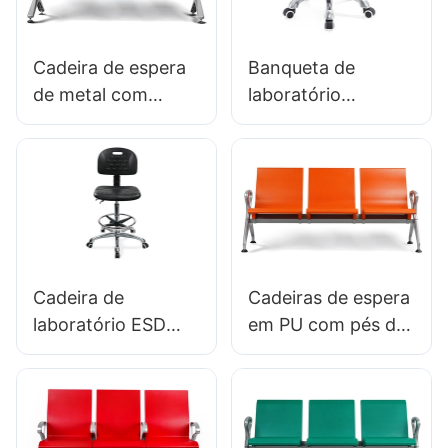
Cadeira de espera
Banqueta de
de metal com
laboratório
assentos de
redonda
bancada do
ergonômica e
aeroporto LC100
ajustável em
Fornecedor Hewei
poliuretano com
base em estrela de
alumínio IC002
Cadeira de
Cadeiras de espera
laboratório ESD
em PU com pés de
ajustável IC022
alumínio para
com controle de
clínicas e salas VIP
altura do encosto e
de aeroportos
opções de base
(venda por