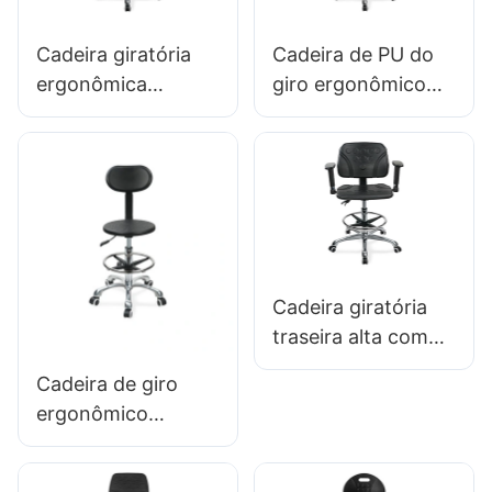
LAB DESIG011
para estabilidade
para oficina
Cadeira giratória
Cadeira de PU do
ergonômica
giro ergonômico
premium IC027
com encosto &
com encosto
Anel de pé
ajustável em PU,
ajustável na altura
assento com altura
da altura da
ajustável e base de
espuma integral &
alumínio de 5
Base de 5 estrelas
estrelas para
de alumínio para
Cadeira giratória
laboratórios/escritó
laboratórios/salas
traseira alta com
rios.
de limpeza
apoios de braços
Cadeira de giro
com assento PU
ergonômico
ajustável IC050
profissional IC142
Suporte lombar
com backrest PUN
Controle de altura