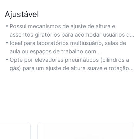
Ajustável
Possui mecanismos de ajuste de altura e
assentos giratórios para acomodar usuários de
diferentes alturas e tarefas.
Ideal para laboratórios multiusuário, salas de
aula ou espaços de trabalho com
equipamentos de alturas variadas.
Opte por elevadores pneumáticos (cilindros a
gás) para um ajuste de altura suave e rotação
de 360 ​​graus.