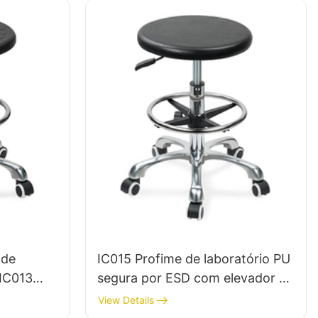
 de
IC015 Profime de laboratório PU
 IC013
segura por ESD com elevador de
ntegral
gás & Ajuste da altura do anel de
View Details
pé Base de cinco estrelas para