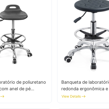
oratório de poliuretano
Banqueta de laboratóri
 com anel de pé
redonda ergonômica e 
 IC anti-estática da
em poliuretano com b
View Details
és de alumínio001
estrela de alumínio IC