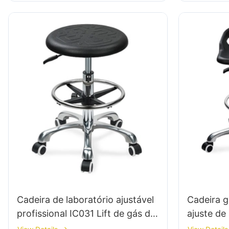
Cadeira de laboratório ajustável
Cadeira g
profissional IC031 Lift de gás de
ajuste de
controle duplo e anel de pé de 5
5 estrela