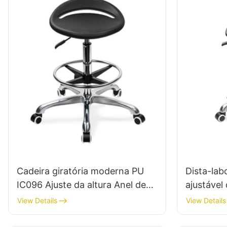
Cadeira giratória moderna PU
Dista-lab
IC096 Ajuste da altura Anel de
ajustável
pé ajustável & base de 5 estrelas
cromado e
View Details
View Details
| Perfeito para o escritório &
base de p
Uso de estúdio