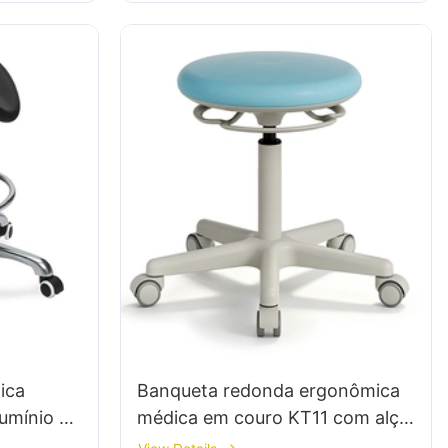
estabilidade para workshop
ica
Banqueta redonda ergonômica
lumínio de
médica em couro KT11 com alça
 para
giratória de 360°