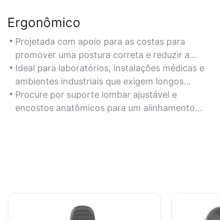
Ergonômico
Projetada com apoio para as costas para
promover uma postura correta e reduzir a
tensão durante trabalhos prolongados em
Ideal para laboratórios, instalações médicas e
laboratório.
ambientes industriais que exigem longos
períodos sentados.
Procure por suporte lombar ajustável e
encostos anatômicos para um alinhamento
ideal da coluna.