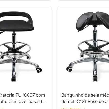
iratória PU IC097 com
Banquinho de sela méd
 altura estável base de
dental IC121 Base de a
s perfeita para o
assento PU anatômico