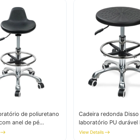
oratório de poliuretano
Cadeira redonda Disso
 com anel de pé
laboratório PU durável
 IC anti-estática da
com altura de espuma i
View Details
és de alumínio010
anel de pé ajustável