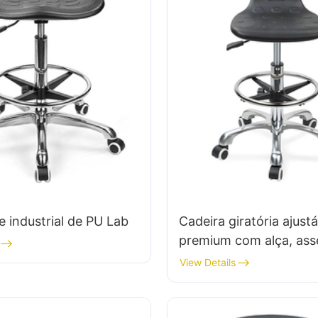
e industrial de PU Lab
Cadeira giratória ajustá
premium com alça, ass
espuma intergal & PU
View Details
PEDE ADEXO DE ALT
DO LAB DESIG011