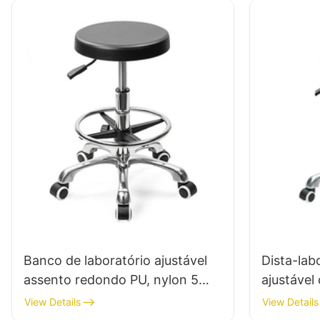
Banco de laboratório ajustável
Dista-lab
assento redondo PU, nylon 5
ajustável
estrelas anti-estática para a sala
cromado e
View Details
View Details
de limpeza IC005
base de p