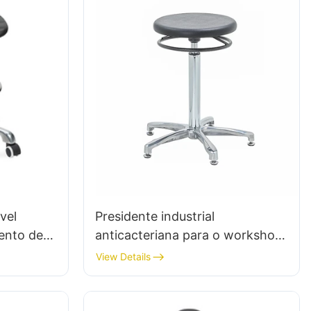
vel
Presidente industrial
ento de
anticacteriana para o workshop
 REGO DE
Line WorkStation IC015-2 ODM
View Details
ULAÇÃO
OEM personalizado