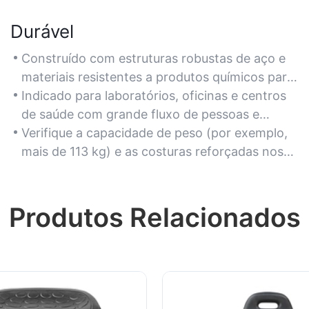
Durável
Construído com estruturas robustas de aço e
materiais resistentes a produtos químicos para
uso prolongado em ambientes agressivos.
Indicado para laboratórios, oficinas e centros
de saúde com grande fluxo de pessoas e
expostos à umidade ou a produtos químicos.
Verifique a capacidade de peso (por exemplo,
mais de 113 kg) e as costuras reforçadas nos
assentos para máxima resistência.
Produtos Relacionados