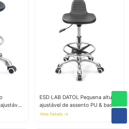
o
ESD LAB DATOL Pequena altura
ajustável
ajustável de assento PU & base
ase em
de 5 estrelas para o Laboratory
View Details
002
IC003