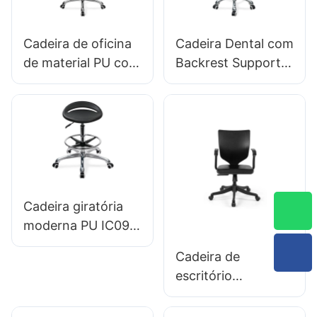
escritório/laboratór
para laboratórios
io
Cadeira de oficina
Cadeira Dental com
de material PU com
Backrest Support
nylon de nylon
Hospital de
personalizável
Backrest Glinic
banhado por
Backrest Hospital &
alumínio IC007
Uso da Clínica
Hewei
personalizada
Cadeira giratória
moderna PU IC096
Ajuste da altura
Cadeira de
Anel de pé
escritório
ajustável & base de
ergonômica
5 estrelas | Perfeito
moldada em