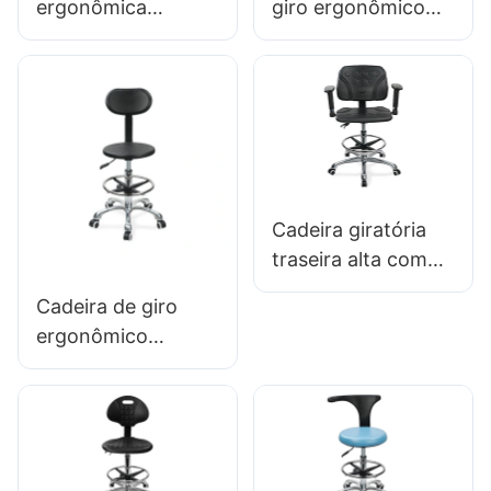
ergonômica
giro ergonômico
premium IC027
com encosto &
com encosto
Anel de pé
ajustável em PU,
ajustável na altura
assento com altura
da altura da
ajustável e base de
espuma integral &
alumínio de 5
Base de 5 estrelas
estrelas para
de alumínio para
Cadeira giratória
laboratórios/escritó
laboratórios/salas
traseira alta com
rios.
de limpeza
apoios de braços
Cadeira de giro
com assento PU
ergonômico
ajustável IC050
profissional IC142
Suporte lombar
com backrest PUN
Controle de altura
& Anel de pé
Base de alumínio
ajustável anel &
de 5 estrelas para
base de 5 estrelas