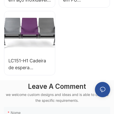
de baixo custo
antibacteriano com
LC153-H1, perfeita
base de alumínio
para diversos
LC152 para áreas
espaços públicos.
de espera.
LC151-H1 Cadeira
de espera
ergonômica em PU
para aeroportos,
Leave A Comment
com estrutura de
we welcome custom designs and ideas and is able to cater to
alumínio, para uso
the specific requirements.
em terminais
ferroviários de alta
Nome