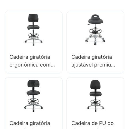
Cadeira giratória
Cadeira giratória
ergonômica com
ajustável premium
assento de espuma
com alça, assento
intergal de encosta
de espuma intergal
& ESD Science Lab
& PU REGO DE
Falt-Ajustable Foot
PEDE ADEXO DE
Ring & Base de 5
ALTULAÇÃO DO
estrelas de alumínio
LAB DESIG011
para laboratórios &
Cadeira giratória
Cadeira de PU do
Soas de limpeza