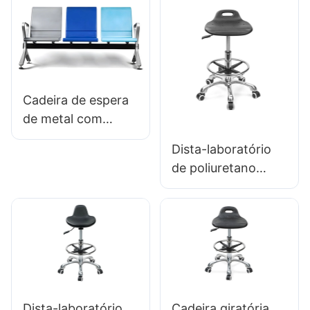
para o escritório &
espuma de PU,
Uso de estúdio
modelo IC091, da
HEWEI SEATING,
direto da fábrica.
Cadeira de espera
de metal com
assentos de
Dista-laboratório
bancada do
de poliuretano
aeroporto LC100
ajustável com anel
Fornecedor Hewei
de pé cromado e IC
anti-estática da
base de pés de
alumínio001
Dista-laboratório
Cadeira giratória