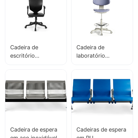
Cadeira de
Cadeira de
escritório
laboratório
ergonômica
ergonômica em
moldada em
espuma de PU
espuma de PU,
durável LD13
modelo IC091, da
HEWEI SEATING
HEWEI SEATING,
direto da fábrica.
Cadeira de espera
Cadeiras de espera
em aço inoxidável
em PU