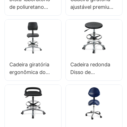
de poliuretano
ajustável premium
ajustável com anel
com alça, assento
de pé cromado e IC
de espuma intergal
anti-estática da
& PU REGO DE
base de pés de
PEDE ADEXIDADE
alumínio010
DE ALTULAÇÃO DO
LAB DESIL
Cadeira giratória
Cadeira redonda
ergonômica do
Disso de
IC006 com assento
laboratório PU
de espuma intergal
durável IC013 com
de encosta & ESD
altura de espuma
Science Lab Lab
integral anel de pé
Falt-Ajustable Foot
ajustável
Ring & Base de 5
estrelas de alumínio