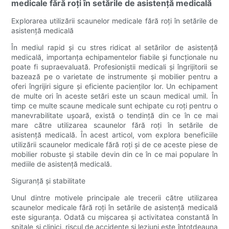
medicale fără roți în setările de asistență medicală
Explorarea utilizării scaunelor medicale fără roți în setările de
asistență medicală
În mediul rapid și cu stres ridicat al setărilor de asistență
medicală, importanța echipamentelor fiabile și funcționale nu
poate fi supraevaluată. Profesioniștii medicali și îngrijitorii se
bazează pe o varietate de instrumente și mobilier pentru a
oferi îngrijiri sigure și eficiente pacienților lor. Un echipament
de multe ori în aceste setări este un scaun medical umil. În
timp ce multe scaune medicale sunt echipate cu roți pentru o
manevrabilitate ușoară, există o tendință din ce în ce mai
mare către utilizarea scaunelor fără roți în setările de
asistență medicală. În acest articol, vom explora beneficiile
utilizării scaunelor medicale fără roți și de ce aceste piese de
mobilier robuste și stabile devin din ce în ce mai populare în
mediile de asistență medicală.
Siguranță și stabilitate
Unul dintre motivele principale ale trecerii către utilizarea
scaunelor medicale fără roți în setările de asistență medicală
este siguranța. Odată cu mișcarea și activitatea constantă în
spitale și clinici, riscul de accidente și leziuni este întotdeauna