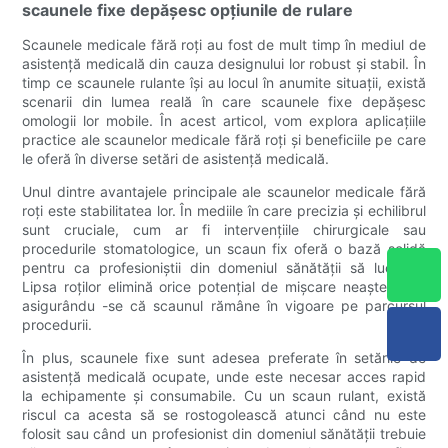
scaunele fixe depășesc opțiunile de rulare
Scaunele medicale fără roți au fost de mult timp în mediul de
asistență medicală din cauza designului lor robust și stabil. În
timp ce scaunele rulante își au locul în anumite situații, există
scenarii din lumea reală în care scaunele fixe depășesc
omologii lor mobile. În acest articol, vom explora aplicațiile
practice ale scaunelor medicale fără roți și beneficiile pe care
le oferă în diverse setări de asistență medicală.
Unul dintre avantajele principale ale scaunelor medicale fără
roți este stabilitatea lor. În mediile în care precizia și echilibrul
sunt cruciale, cum ar fi intervențiile chirurgicale sau
procedurile stomatologice, un scaun fix oferă o bază solidă
pentru ca profesioniștii din domeniul sănătății să lucreze.
Lipsa roților elimină orice potențial de mișcare neașteptată,
asigurându -se că scaunul rămâne în vigoare pe parcursul
procedurii.
În plus, scaunele fixe sunt adesea preferate în setările de
asistență medicală ocupate, unde este necesar acces rapid
la echipamente și consumabile. Cu un scaun rulant, există
riscul ca acesta să se rostogolească atunci când nu este
folosit sau când un profesionist din domeniul sănătății trebuie