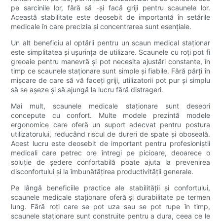
pe sarcinile lor, fără să -și facă griji pentru scaunele lor.
Această stabilitate este deosebit de importantă în setările
medicale în care precizia și concentrarea sunt esențiale.
Un alt beneficiu al optării pentru un scaun medical staționar
este simplitatea și ușurința de utilizare. Scaunele cu roți pot fi
greoaie pentru manevră și pot necesita ajustări constante, în
timp ce scaunele staționare sunt simple și fiabile. Fără părți în
mișcare de care să vă faceți griji, utilizatorii pot pur și simplu
să se așeze și să ajungă la lucru fără distrageri.
Mai mult, scaunele medicale staționare sunt deseori
concepute cu confort. Multe modele prezintă modele
ergonomice care oferă un suport adecvat pentru postura
utilizatorului, reducând riscul de dureri de spate și oboseală.
Acest lucru este deosebit de important pentru profesioniștii
medicali care petrec ore întregi pe picioare, deoarece o
soluție de ședere confortabilă poate ajuta la prevenirea
disconfortului și la îmbunătățirea productivității generale.
Pe lângă beneficiile practice ale stabilității și confortului,
scaunele medicale staționare oferă și durabilitate pe termen
lung. Fără roți care se pot uza sau se pot rupe în timp,
scaunele staționare sunt construite pentru a dura, ceea ce le