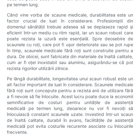
pe termen lung.
Când vine vorba de scaune medicale, durabilitatea este un
factor crucial de luat în considerare. Profesioniștii din
domeniul sănătății trebuie adesea să se deplaseze rapid și
eficient într-un mediu cu ritm rapid, iar un scaun robust care
poate rezista la uzură este esențială. Spre deosebire de
scaunele cu roți, care pot fi ușor deteriorate sau se pot rupe
în timp, scaunele medicale fără roți sunt construite pentru a
dura. De obicei, sunt fabricate din materiale de înaltă calitate,
cum ar fi oțel inoxidabil sau aluminiu, asigurându-se că pot
rezista rigorilor utilizării zilnice.
Pe lângă durabilitate, longevitatea unui scaun robust este un
alt factor important de luat în considerare. Scaunele medicale
fără roți sunt concepute pentru a rezista anii de utilizare fără
a fi nevoie să fie înlocuite. Acest lucru poate duce la economii
semnificative de costuri pentru unitățile de asistență
medicală pe termen lung, deoarece nu vor fi nevoiți să
înlocuiască constant scaunele uzate. Investind într-un scaun
de înaltă calitate, durabil în avans, facilitățile de asistență
medicală pot evita costurile recurente asociate cu înlocuirile
frecvente.