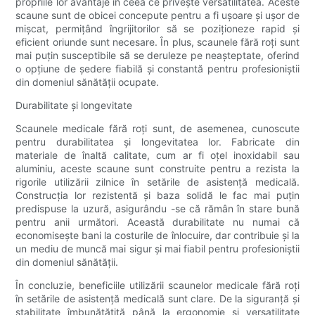
propriile lor avantaje în ceea ce privește versatilitatea. Aceste
scaune sunt de obicei concepute pentru a fi ușoare și ușor de
mișcat, permițând îngrijitorilor să se poziționeze rapid și
eficient oriunde sunt necesare. În plus, scaunele fără roți sunt
mai puțin susceptibile să se deruleze pe neașteptate, oferind
o opțiune de ședere fiabilă și constantă pentru profesioniștii
din domeniul sănătății ocupate.
Durabilitate și longevitate
Scaunele medicale fără roți sunt, de asemenea, cunoscute
pentru durabilitatea și longevitatea lor. Fabricate din
materiale de înaltă calitate, cum ar fi oțel inoxidabil sau
aluminiu, aceste scaune sunt construite pentru a rezista la
rigorile utilizării zilnice în setările de asistență medicală.
Construcția lor rezistentă și baza solidă le fac mai puțin
predispuse la uzură, asigurându -se că rămân în stare bună
pentru anii următori. Această durabilitate nu numai că
economisește bani la costurile de înlocuire, dar contribuie și la
un mediu de muncă mai sigur și mai fiabil pentru profesioniștii
din domeniul sănătății.
În concluzie, beneficiile utilizării scaunelor medicale fără roți
în setările de asistență medicală sunt clare. De la siguranță și
stabilitate îmbunătățită până la ergonomie și versatilitate