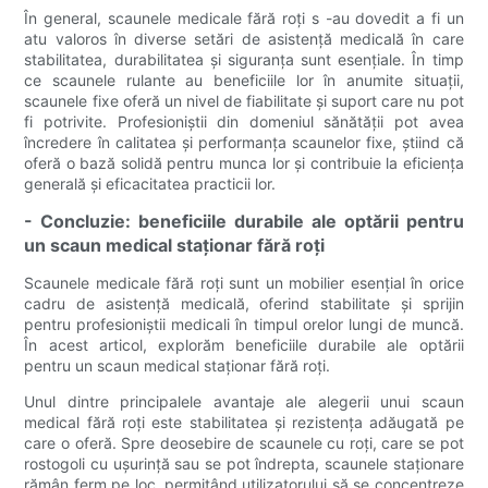
În general, scaunele medicale fără roți s -au dovedit a fi un
atu valoros în diverse setări de asistență medicală în care
stabilitatea, durabilitatea și siguranța sunt esențiale. În timp
ce scaunele rulante au beneficiile lor în anumite situații,
scaunele fixe oferă un nivel de fiabilitate și suport care nu pot
fi potrivite. Profesioniștii din domeniul sănătății pot avea
încredere în calitatea și performanța scaunelor fixe, știind că
oferă o bază solidă pentru munca lor și contribuie la eficiența
generală și eficacitatea practicii lor.
- Concluzie: beneficiile durabile ale optării pentru
un scaun medical staționar fără roți
Scaunele medicale fără roți sunt un mobilier esențial în orice
cadru de asistență medicală, oferind stabilitate și sprijin
pentru profesioniștii medicali în timpul orelor lungi de muncă.
În acest articol, explorăm beneficiile durabile ale optării
pentru un scaun medical staționar fără roți.
Unul dintre principalele avantaje ale alegerii unui scaun
medical fără roți este stabilitatea și rezistența adăugată pe
care o oferă. Spre deosebire de scaunele cu roți, care se pot
rostogoli cu ușurință sau se pot îndrepta, scaunele staționare
rămân ferm pe loc, permițând utilizatorului să se concentreze