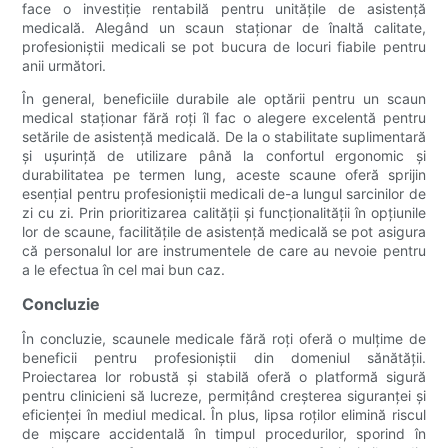
face o investiție rentabilă pentru unitățile de asistență
medicală. Alegând un scaun staționar de înaltă calitate,
profesioniștii medicali se pot bucura de locuri fiabile pentru
anii următori.
În general, beneficiile durabile ale optării pentru un scaun
medical staționar fără roți îl fac o alegere excelentă pentru
setările de asistență medicală. De la o stabilitate suplimentară
și ușurință de utilizare până la confortul ergonomic și
durabilitatea pe termen lung, aceste scaune oferă sprijin
esențial pentru profesioniștii medicali de-a lungul sarcinilor de
zi cu zi. Prin prioritizarea calității și funcționalității în opțiunile
lor de scaune, facilitățile de asistență medicală se pot asigura
că personalul lor are instrumentele de care au nevoie pentru
a le efectua în cel mai bun caz.
Concluzie
În concluzie, scaunele medicale fără roți oferă o mulțime de
beneficii pentru profesioniștii din domeniul sănătății.
Proiectarea lor robustă și stabilă oferă o platformă sigură
pentru clinicieni să lucreze, permițând creșterea siguranței și
eficienței în mediul medical. În plus, lipsa roților elimină riscul
de mișcare accidentală în timpul procedurilor, sporind în