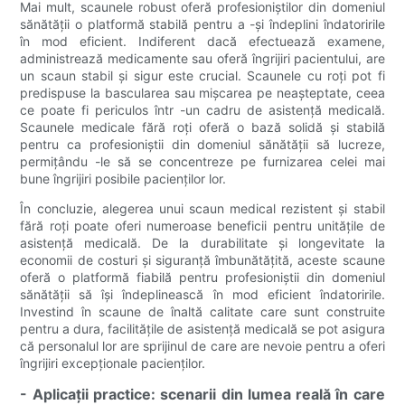
Mai mult, scaunele robust oferă profesioniștilor din domeniul
sănătății o platformă stabilă pentru a -și îndeplini îndatoririle
în mod eficient. Indiferent dacă efectuează examene,
administrează medicamente sau oferă îngrijiri pacientului, are
un scaun stabil și sigur este crucial. Scaunele cu roți pot fi
predispuse la bascularea sau mișcarea pe neașteptate, ceea
ce poate fi periculos într -un cadru de asistență medicală.
Scaunele medicale fără roți oferă o bază solidă și stabilă
pentru ca profesioniștii din domeniul sănătății să lucreze,
permițându -le să se concentreze pe furnizarea celei mai
bune îngrijiri posibile pacienților lor.
În concluzie, alegerea unui scaun medical rezistent și stabil
fără roți poate oferi numeroase beneficii pentru unitățile de
asistență medicală. De la durabilitate și longevitate la
economii de costuri și siguranță îmbunătățită, aceste scaune
oferă o platformă fiabilă pentru profesioniștii din domeniul
sănătății să își îndeplinească în mod eficient îndatoririle.
Investind în scaune de înaltă calitate care sunt construite
pentru a dura, facilitățile de asistență medicală se pot asigura
că personalul lor are sprijinul de care are nevoie pentru a oferi
îngrijiri excepționale pacienților.
- Aplicații practice: scenarii din lumea reală în care