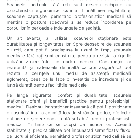
Scaunele medicale fără roți sunt deseori echipate cu
caracteristici ergonomice, cum ar fi înălțimea reglabilă și
scaunele căptușite, permițând profesioniștilor medicali să
mențină o postură adecvată și să reducă încordarea pe
corpul lor în perioadele îndelungate de ședință.
Un alt avantaj al utilizării scaunelor staționare este
durabilitatea și longevitatea lor. Spre deosebire de scaunele
cu roți, care pot fi predispuse la uzură în timp, scaunele
medicale fără roți sunt construite pentru a rezista la rigorile
utilizării zilnice într -un cadru medical. Construcția lor
rezistentă și materialele de înaltă calitate asigură că pot
rezista la cerințele unui mediu de asistență medicală
aglomerat, ceea ce le face o investiție de încredere și de
lungă durată pentru facilitățile medicale.
Pe lângă siguranță, confort și durabilitate, scaunele
staționare oferă și beneficii practice pentru profesioniștii
medicali. Designul lor staționar înseamnă că pot fi poziționate
cu ușurință într -o anumită locație și rămân pe loc, oferind o
opțiune de ședere consistentă și fiabilă pentru profesioniștii
medicali, în timp ce se ocupă de munca lor. Această
stabilitate și predictibilitate pot îmbunătăți semnificativ fluxul
de lucru și eficiența, permițând profesioniștilor medicali să se