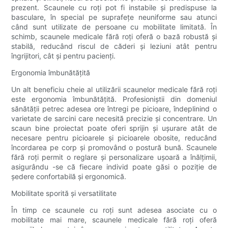
prezent. Scaunele cu roți pot fi instabile și predispuse la
basculare, în special pe suprafețe neuniforme sau atunci
când sunt utilizate de persoane cu mobilitate limitată. În
schimb, scaunele medicale fără roți oferă o bază robustă și
stabilă, reducând riscul de căderi și leziuni atât pentru
îngrijitori, cât și pentru pacienți.
Ergonomia îmbunătățită
Un alt beneficiu cheie al utilizării scaunelor medicale fără roți
este ergonomia îmbunătățită. Profesioniștii din domeniul
sănătății petrec adesea ore întregi pe picioare, îndeplinind o
varietate de sarcini care necesită precizie și concentrare. Un
scaun bine proiectat poate oferi sprijin și ușurare atât de
necesare pentru picioarele și picioarele obosite, reducând
încordarea pe corp și promovând o postură bună. Scaunele
fără roți permit o reglare și personalizare ușoară a înălțimii,
asigurându -se că fiecare individ poate găsi o poziție de
ședere confortabilă și ergonomică.
Mobilitate sporită și versatilitate
În timp ce scaunele cu roți sunt adesea asociate cu o
mobilitate mai mare, scaunele medicale fără roți oferă