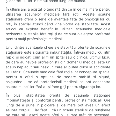
și confortului lor în timpul orelor lungi de muncă.
În ultimii ani, a existat o tendință din ce în ce mai mare pentru
utilizarea scaunelor medicale fără roți. Aceste scaune
staționare oferă o serie de avantaje față de omologii lor cu
roți, în special atunci când vine vorba de stabilitate. Acest
articol va explora beneficiile utilizării scaunelor medicale
rezistente și stabile fără roți și de ce sunt o alegere preferată
pentru mulți profesioniști medicali.
Unul dintre avantajele cheie ale stabilității oferite de scaunele
staționare este siguranța îmbunătățită. Într-un mediu cu ritm
rapid și ridicat, cum ar fi un spital sau o clinică, ultimul lucru
de care au nevoie profesioniștii din domeniul medical este un
scaun neplăcut sau nesigur, care ar putea duce la accidente
sau răniri. Scaunele medicale fără roți sunt concepute special
pentru a oferi o opțiune de ședere stabilă și sigură,
asigurându -se că profesioniștii medicali se pot concentra
asupra muncii lor fără a -și face griji pentru siguranța lor.
În plus, stabilitatea oferită de scaunele staționare
îmbunătățește și confortul pentru profesioniștii medicali. Ore
lungi de a pune în picioare și de mers pot avea un efect
asupra corpului, iar faptul că un scaun stabil și de susținere
pe care să-l așezi poate oferi o ușurare atât de necesară.