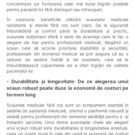
concentreze pe furnizarea celei mai bune îngrijiri posibile
pentru pacienții lor fără distrageri sau întreruperi.
În concluzie, beneficiile utilizării scaunelor medicale
rezistente și stabile fără roți sunt clare. De la siguranță
îmbunătățită și confort până la durabilitate și practic,
scaunele staționare oferă o serie de avantaje care le fac o
alegere de top pentru profesioniștii medicali. Alegând un
scaun care să acorde prioritate stabilității și securității,
profesioniștii din domeniul medical se pot asigura că au o
opțiune de ședere fiabilă și de susținere, care să le
îmbunătățească capacitatea de a oferi îngrijiri de calitate
pacienților lor.
- Durabilitate și longevitate: De ce alegerea unui
scaun robust poate duce la economii de costuri pe
termen lung
Scaunele medicale fără roți sunt un echipament esențial în
setările de asistență medicală, oferind o platformă robustă și
stabilă pentru profesioniștii din domeniul sănătății pentru a -și
îndeplini sarcinile. Unul dintre avantajele cheie ale alegerii
unui scaun robust este durabilitatea și longevitatea acestuia,
ceea ce poate duce în cele din urmă la economii de costuri