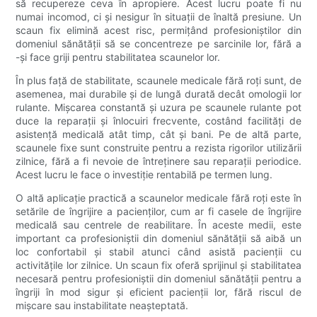
să recupereze ceva în apropiere. Acest lucru poate fi nu
numai incomod, ci și nesigur în situații de înaltă presiune. Un
scaun fix elimină acest risc, permițând profesioniștilor din
domeniul sănătății să se concentreze pe sarcinile lor, fără a
-și face griji pentru stabilitatea scaunelor lor.
În plus față de stabilitate, scaunele medicale fără roți sunt, de
asemenea, mai durabile și de lungă durată decât omologii lor
rulante. Mișcarea constantă și uzura pe scaunele rulante pot
duce la reparații și înlocuiri frecvente, costând facilități de
asistență medicală atât timp, cât și bani. Pe de altă parte,
scaunele fixe sunt construite pentru a rezista rigorilor utilizării
zilnice, fără a fi nevoie de întreținere sau reparații periodice.
Acest lucru le face o investiție rentabilă pe termen lung.
O altă aplicație practică a scaunelor medicale fără roți este în
setările de îngrijire a pacienților, cum ar fi casele de îngrijire
medicală sau centrele de reabilitare. În aceste medii, este
important ca profesioniștii din domeniul sănătății să aibă un
loc confortabil și stabil atunci când asistă pacienții cu
activitățile lor zilnice. Un scaun fix oferă sprijinul și stabilitatea
necesară pentru profesioniștii din domeniul sănătății pentru a
îngriji în mod sigur și eficient pacienții lor, fără riscul de
mișcare sau instabilitate neașteptată.