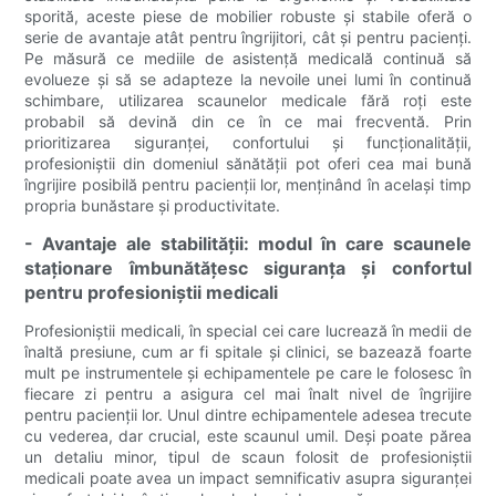
sporită, aceste piese de mobilier robuste și stabile oferă o
serie de avantaje atât pentru îngrijitori, cât și pentru pacienți.
Pe măsură ce mediile de asistență medicală continuă să
evolueze și să se adapteze la nevoile unei lumi în continuă
schimbare, utilizarea scaunelor medicale fără roți este
probabil să devină din ce în ce mai frecventă. Prin
prioritizarea siguranței, confortului și funcționalității,
profesioniștii din domeniul sănătății pot oferi cea mai bună
îngrijire posibilă pentru pacienții lor, menținând în același timp
propria bunăstare și productivitate.
- Avantaje ale stabilității: modul în care scaunele
staționare îmbunătățesc siguranța și confortul
pentru profesioniștii medicali
Profesioniștii medicali, în special cei care lucrează în medii de
înaltă presiune, cum ar fi spitale și clinici, se bazează foarte
mult pe instrumentele și echipamentele pe care le folosesc în
fiecare zi pentru a asigura cel mai înalt nivel de îngrijire
pentru pacienții lor. Unul dintre echipamentele adesea trecute
cu vederea, dar crucial, este scaunul umil. Deși poate părea
un detaliu minor, tipul de scaun folosit de profesioniștii
medicali poate avea un impact semnificativ asupra siguranței