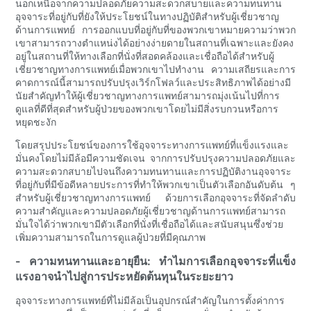
นอกเหนือจากความปลอดภัยความสะดวกสบายและความทนทาน
อุจจาระที่อยู่กับที่ยังให้ประโยชน์ในทางปฏิบัติสำหรับผู้เชี่ยวชาญ
ด้านการแพทย์ การออกแบบที่อยู่กับที่ของพวกเขาหมายความว่าพวก
เขาสามารถวางตำแหน่งได้อย่างง่ายดายในสถานที่เฉพาะและยังคง
อยู่ในสถานที่ให้ทางเลือกที่นั่งที่สอดคล้องและเชื่อถือได้สำหรับผู้
เชี่ยวชาญทางการแพทย์เมื่อพวกเขาไปทำงาน ความเสถียรและการ
คาดการณ์นี้สามารถปรับปรุงเวิร์กโฟลว์และประสิทธิภาพได้อย่างมี
นัยสำคัญทำให้ผู้เชี่ยวชาญทางการแพทย์สามารถมุ่งเน้นไปที่การ
ดูแลที่ดีที่สุดสำหรับผู้ป่วยของพวกเขาโดยไม่มีสิ่งรบกวนหรือการ
หยุดชะงัก
โดยสรุปประโยชน์ของการใช้อุจจาระทางการแพทย์ที่แข็งแรงและ
มั่นคงโดยไม่มีล้อมีความชัดเจน จากการปรับปรุงความปลอดภัยและ
ความสะดวกสบายไปจนถึงความทนทานและการปฏิบัติงานอุจจาระ
ที่อยู่กับที่มีข้อดีหลายประการที่ทำให้พวกเขาเป็นตัวเลือกอันดับต้น ๆ
สำหรับผู้เชี่ยวชาญทางการแพทย์ ด้วยการเลือกอุจจาระที่จัดลำดับ
ความสำคัญและความปลอดภัยผู้เชี่ยวชาญด้านการแพทย์สามารถ
มั่นใจได้ว่าพวกเขามีตัวเลือกที่นั่งที่เชื่อถือได้และสนับสนุนซึ่งช่วย
เพิ่มความสามารถในการดูแลผู้ป่วยที่มีคุณภาพ
- ความทนทานและอายุยืน: ทำไมการเลือกอุจจาระที่แข็ง
แรงอาจนำไปสู่การประหยัดต้นทุนในระยะยาว
อุจจาระทางการแพทย์ที่ไม่มีล้อเป็นอุปกรณ์สำคัญในการตั้งค่าการ