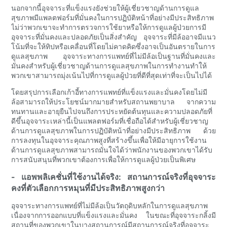
นอกจากนี้อุจจาระที่แข็งแรงยังช่วยให้ผู้เชี่ยวชาญด้านการดูแล
สุขภาพมีแพลตฟอร์มที่มั่นคงในการปฏิบัติหน้าที่อย่างมีประสิทธิภาพ
ไม่ว่าพวกเขาจะทำการตรวจการใช้ยาหรือให้การดูแลผู้ป่วยการมี
อุจจาระที่มั่นคงและปลอดภัยเป็นสิ่งสำคัญ อุจจาระที่มีล้ออาจมีแนว
โน้มที่จะให้ทิปหรือเคลื่อนที่โดยไม่คาดคิดซึ่งอาจเป็นอันตรายในการ
ดูแลสุขภาพ อุจจาระทางการแพทย์ที่ไม่มีล้อเป็นฐานที่มั่นคงและ
มั่นคงสำหรับผู้เชี่ยวชาญด้านการดูแลสุขภาพในการทำงานทำให้
พวกเขาสามารถมุ่งเน้นไปที่การดูแลผู้ป่วยที่ดีที่สุดเท่าที่จะเป็นไปได้
โดยสรุปการเลือกเก้าอี้ทางการแพทย์ที่แข็งแรงและมั่นคงโดยไม่มี
ล้อสามารถให้ประโยชน์มากมายสำหรับสถานพยาบาล จากความ
ทนทานและอายุยืนไปจนถึงการประหยัดต้นทุนและความปลอดภัยที่
ดีขึ้นอุจจาระเหล่านี้เป็นแพลตฟอร์มที่เชื่อถือได้สำหรับผู้เชี่ยวชาญ
ด้านการดูแลสุขภาพในการปฏิบัติหน้าที่อย่างมีประสิทธิภาพ ด้วย
การลงทุนในอุจจาระคุณภาพสูงที่สร้างขึ้นเพื่อให้มีอายุการใช้งาน
ด้านการดูแลสุขภาพสามารถมั่นใจได้ว่าพนักงานของพวกเขาได้รับ
การสนับสนุนที่พวกเขาต้องการเพื่อให้การดูแลผู้ป่วยเป็นพิเศษ
- แอพพลิเคชั่นที่ใช้งานได้จริง: สถานการณ์จริงที่อุจจาระ
คงที่ตัวเลือกการหมุนที่มีประสิทธิภาพสูงกว่า
อุจจาระทางการแพทย์ที่ไม่มีล้อเป็นวัตถุดิบหลักในการดูแลสุขภาพ
เนื่องจากการออกแบบที่แข็งแรงและมั่นคง ในขณะที่อุจจาระกลิ้งมี
สถานที่ของพวกเขาในบางสถานการณ์มีสถานการณ์จริงที่อุจจาระ