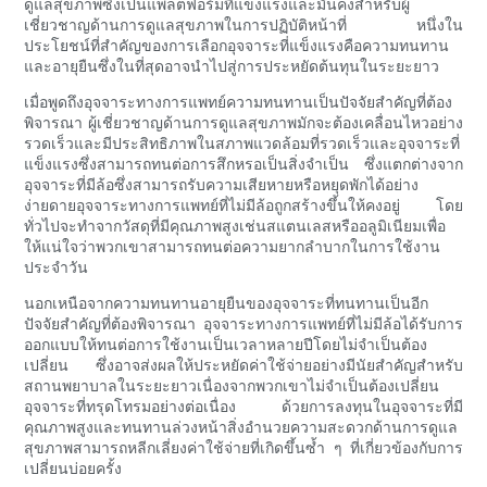
ดูแลสุขภาพซึ่งเป็นแพลตฟอร์มที่แข็งแรงและมั่นคงสำหรับผู้
เชี่ยวชาญด้านการดูแลสุขภาพในการปฏิบัติหน้าที่ หนึ่งใน
ประโยชน์ที่สำคัญของการเลือกอุจจาระที่แข็งแรงคือความทนทาน
และอายุยืนซึ่งในที่สุดอาจนำไปสู่การประหยัดต้นทุนในระยะยาว
เมื่อพูดถึงอุจจาระทางการแพทย์ความทนทานเป็นปัจจัยสำคัญที่ต้อง
พิจารณา ผู้เชี่ยวชาญด้านการดูแลสุขภาพมักจะต้องเคลื่อนไหวอย่าง
รวดเร็วและมีประสิทธิภาพในสภาพแวดล้อมที่รวดเร็วและอุจจาระที่
แข็งแรงซึ่งสามารถทนต่อการสึกหรอเป็นสิ่งจำเป็น ซึ่งแตกต่างจาก
อุจจาระที่มีล้อซึ่งสามารถรับความเสียหายหรือหยุดพักได้อย่าง
ง่ายดายอุจจาระทางการแพทย์ที่ไม่มีล้อถูกสร้างขึ้นให้คงอยู่ โดย
ทั่วไปจะทำจากวัสดุที่มีคุณภาพสูงเช่นสแตนเลสหรืออลูมิเนียมเพื่อ
ให้แน่ใจว่าพวกเขาสามารถทนต่อความยากลำบากในการใช้งาน
ประจำวัน
นอกเหนือจากความทนทานอายุยืนของอุจจาระที่ทนทานเป็นอีก
ปัจจัยสำคัญที่ต้องพิจารณา อุจจาระทางการแพทย์ที่ไม่มีล้อได้รับการ
ออกแบบให้ทนต่อการใช้งานเป็นเวลาหลายปีโดยไม่จำเป็นต้อง
เปลี่ยน ซึ่งอาจส่งผลให้ประหยัดค่าใช้จ่ายอย่างมีนัยสำคัญสำหรับ
สถานพยาบาลในระยะยาวเนื่องจากพวกเขาไม่จำเป็นต้องเปลี่ยน
อุจจาระที่ทรุดโทรมอย่างต่อเนื่อง ด้วยการลงทุนในอุจจาระที่มี
คุณภาพสูงและทนทานล่วงหน้าสิ่งอำนวยความสะดวกด้านการดูแล
สุขภาพสามารถหลีกเลี่ยงค่าใช้จ่ายที่เกิดขึ้นซ้ำ ๆ ที่เกี่ยวข้องกับการ
เปลี่ยนบ่อยครั้ง