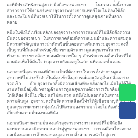
คงที่มีประสิทธิภาพสูงกว่ามือถือของพวกเขา ในบทความนี้เราจะ
สำรวจการใช้งานจริงของอุจจาระทางการแพทย์โดยไม่ต้องใช้ล้อ
และประโยชน์ที่พวกเขาให้ในการตั้งค่าการดูแลสุขภาพที่หลาก
หลาย
หนึ่งในข้อได้เปรียบหลักของอุจจาระทางการแพทย์ที่ไม่มีล้อคือความ
มั่นคงของพวกเขา ในสภาพแวดล้อมที่ความแม่นยำและความสมดุล
มีความสำคัญเช่นการผ่าตัดหรือขั้นตอนทางทันตกรรมอุจจาระคงที่
เป็นฐานที่มั่นคงสำหรับผู้เชี่ยวชาญด้านการดูแลสุขภาพในการ
ทำงาน การขาดล้อช่วยลดศักยภาพใด ๆ สำหรับการเคลื่อนไหวที่ไม่
คาดคิดเพื่อให้มั่นใจว่าอุจจาระยังคงอยู่ในสถานที่ตลอดขั้นตอน
นอกจากนี้อุจจาระคงที่มักจะเป็นที่ต้องการในการตั้งค่าการดูแล
สุขภาพที่ไม่ว่างซึ่งจำเป็นต้องเข้าถึงอุปกรณ์และวัสดุสิ้นเปลืองอย่าง
รวดเร็ว ด้วยอุจจาระกลิ้งมีความเสี่ยงที่จะกลิ้งออกไปเมื่อไม่ได้ใช้
งานหรือเมื่อผู้เชี่ยวชาญด้านการดูแลสุขภาพต้องการเรียกคืนสิ่งที่อยู่
ใกล้เคียง สิ่งนี้ไม่เพียง แต่ไม่สะดวก แต่ยังไม่ปลอดภัยในสถานการณ์
ความดันสูง อุจจาระคงที่ขจัดความเสี่ยงนี้ทำให้ผู้เชี่ยวชาญด้านการ
ดูแลสุขภาพสามารถมุ่งเน้นไปที่งานของพวกเขาโดยไม่ต้องกังวล
เกี่ยวกับความมั่นคงของที่นั่ง
นอกเหนือจากความมั่นคงแล้วอุจจาระทางการแพทย์ที่ไม่มีล้อยัง
คงทนทานและติดทนนานกว่าคู่หูของพวกเขา การเคลื่อนไหวอย่าง
ต่อเนื่องและการสึกหรอของอุจจาระกลิ้งสามารถนำไปสู่การ