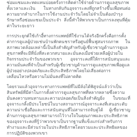
ซ่อมแซมและทดแทนบ่อยครั้งการคิดค่าใช้จ่ายด้านการดูแลสุขภาพ
ทั้งเวลาและเงิน ในทางกลับกันอุจจาระคงที่ถูกสร้างขึ้นเพื่อทนต่อ
ความยากลำบากในการใช้งานประจำวันโดยไม่จำเป็นต้องบำรุง
รักษาหรือซ่อมแซมเป็นประจำ สิ่งนี้ทำให้พวกเขาเป็นการลงทุนที่คุ้ม
ค่าในระยะยาว
การประยุกต์ใช้เก้าอี้ทางการแพทย์ที่ใช้งานได้จริงอีกครั้งคือการตั้ง
ค่าการดูแลผู้ป่วยเช่นบ้านพักคนชราหรือศูนย์ฟื้นฟูสมรรถภาพ ใน
สภาพแวดล้อมเหล่านี้เป็นสิ่งสำคัญสำหรับผู้เชี่ยวชาญด้านการดูแล
สุขภาพที่จะมีที่นั่งที่สะดวกสบายและมั่นคงเมื่อช่วยเหลือผู้ป่วยใน
กิจกรรมประจำวันของพวกเขา อุจจาระคงที่ให้การสนับสนุนและ
ความมั่นคงที่จำเป็นสำหรับผู้เชี่ยวชาญด้านการดูแลสุขภาพเพื่อดูแล
ผู้ป่วยอย่างปลอดภัยและมีประสิทธิภาพโดยไม่เสี่ยงต่อการ
เคลื่อนไหวหรือความไม่มั่นคงที่ไม่คาดคิด
โดยรวมแล้วอุจจาระทางการแพทย์ที่ไม่มีล้อได้พิสูจน์แล้วว่าเป็น
สินทรัพย์ที่มีค่าในการตั้งค่าการดูแลสุขภาพที่หลากหลายซึ่งความ
มั่นคงความทนทานและความปลอดภัยเป็นสิ่งสำคัญยิ่ง ในขณะที่
อุจจาระกลิ้งมีประโยชน์ในบางสถานการณ์อุจจาระคงที่เสนอระดับ
ความน่าเชื่อถือและการสนับสนุนที่ไม่สามารถจับคู่ได้ ผู้เชี่ยวชาญ
ด้านการดูแลสุขภาพสามารถไว้วางใจในคุณภาพและประสิทธิภาพ
ของอุจจาระคงที่รู้ว่าพวกเขาเป็นรากฐานที่แข็งแกร่งสำหรับการ
ทำงานและมีส่วนร่วมในประสิทธิภาพโดยรวมและประสิทธิผลของ
การปฏิบัติของพวกเขา