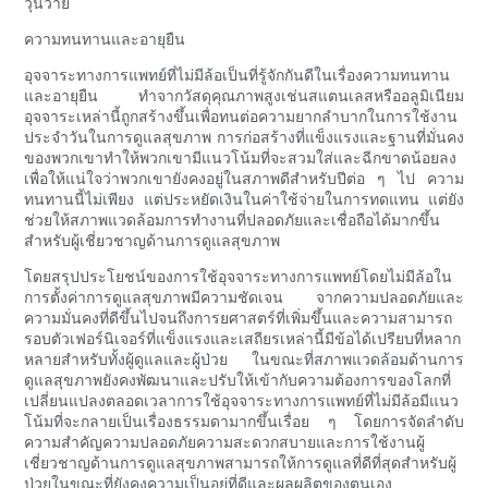
วุ่นวาย
ความทนทานและอายุยืน
อุจจาระทางการแพทย์ที่ไม่มีล้อเป็นที่รู้จักกันดีในเรื่องความทนทาน
และอายุยืน ทำจากวัสดุคุณภาพสูงเช่นสแตนเลสหรืออลูมิเนียม
อุจจาระเหล่านี้ถูกสร้างขึ้นเพื่อทนต่อความยากลำบากในการใช้งาน
ประจำวันในการดูแลสุขภาพ การก่อสร้างที่แข็งแรงและฐานที่มั่นคง
ของพวกเขาทำให้พวกเขามีแนวโน้มที่จะสวมใส่และฉีกขาดน้อยลง
เพื่อให้แน่ใจว่าพวกเขายังคงอยู่ในสภาพดีสำหรับปีต่อ ๆ ไป ความ
ทนทานนี้ไม่เพียง แต่ประหยัดเงินในค่าใช้จ่ายในการทดแทน แต่ยัง
ช่วยให้สภาพแวดล้อมการทำงานที่ปลอดภัยและเชื่อถือได้มากขึ้น
สำหรับผู้เชี่ยวชาญด้านการดูแลสุขภาพ
โดยสรุปประโยชน์ของการใช้อุจจาระทางการแพทย์โดยไม่มีล้อใน
การตั้งค่าการดูแลสุขภาพมีความชัดเจน จากความปลอดภัยและ
ความมั่นคงที่ดีขึ้นไปจนถึงการยศาสตร์ที่เพิ่มขึ้นและความสามารถ
รอบตัวเฟอร์นิเจอร์ที่แข็งแรงและเสถียรเหล่านี้มีข้อได้เปรียบที่หลาก
หลายสำหรับทั้งผู้ดูแลและผู้ป่วย ในขณะที่สภาพแวดล้อมด้านการ
ดูแลสุขภาพยังคงพัฒนาและปรับให้เข้ากับความต้องการของโลกที่
เปลี่ยนแปลงตลอดเวลาการใช้อุจจาระทางการแพทย์ที่ไม่มีล้อมีแนว
โน้มที่จะกลายเป็นเรื่องธรรมดามากขึ้นเรื่อย ๆ โดยการจัดลำดับ
ความสำคัญความปลอดภัยความสะดวกสบายและการใช้งานผู้
เชี่ยวชาญด้านการดูแลสุขภาพสามารถให้การดูแลที่ดีที่สุดสำหรับผู้
ป่วยในขณะที่ยังคงความเป็นอยู่ที่ดีและผลผลิตของตนเอง