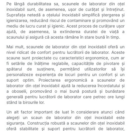
Pe lângă durabilitatea sa, scaunele de laborator din oțel
inoxidabil sunt, de asemenea, ușor de curățat și întreținut.
Suprafața netedă a oțelului inoxidabil simplifică ștergerea și
igienizarea, reducând riscul de contaminare și promovând un
mediu de lucru curat și igienic. Acest proces de curățare ușor
ajută, de asemenea, la extinderea duratei de viață a
scaunului și asigură că acesta rămâne în stare bună în timp.
Mai mult, scaunele de laborator din oțel inoxidabil oferă un
nivel ridicat de confort pentru lucrătorii de laborator. Aceste
scaune sunt proiectate cu caracteristici ergonomice, cum ar
fi setările de înălțime reglabile, capacitățile de pivotare și
spătarul de susținere, permițând utilizatorilor să își
personalizeze experiența de locuri pentru un confort și un
suport optim. Proiectarea ergonomică a scaunelor de
laborator din oțel inoxidabil ajută la reducerea încordatului și
a oboselii, promovând o mai bună postură și bunăstare
generală pentru lucrătorii de laborator care petrec ore lungi
stând la birourile lor.
Un alt factor important de luat în considerare atunci când
alegeți un scaun de laborator din oțel inoxidabil este
siguranța. Construcția robustă a scaunelor din oțel inoxidabil
oferă stabilitate și suport pentru lucrătorii de laborator,