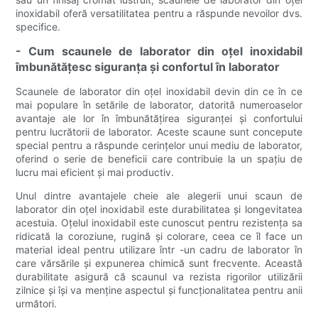
inoxidabil oferă versatilitatea pentru a răspunde nevoilor dvs.
specifice.
- Cum scaunele de laborator din oțel inoxidabil
îmbunătățesc siguranța și confortul în laborator
Scaunele de laborator din oțel inoxidabil devin din ce în ce
mai populare în setările de laborator, datorită numeroaselor
avantaje ale lor în îmbunătățirea siguranței și confortului
pentru lucrătorii de laborator. Aceste scaune sunt concepute
special pentru a răspunde cerințelor unui mediu de laborator,
oferind o serie de beneficii care contribuie la un spațiu de
lucru mai eficient și mai productiv.
Unul dintre avantajele cheie ale alegerii unui scaun de
laborator din oțel inoxidabil este durabilitatea și longevitatea
acestuia. Oțelul inoxidabil este cunoscut pentru rezistența sa
ridicată la coroziune, rugină și colorare, ceea ce îl face un
material ideal pentru utilizare într -un cadru de laborator în
care vărsările și expunerea chimică sunt frecvente. Această
durabilitate asigură că scaunul va rezista rigorilor utilizării
zilnice și își va menține aspectul și funcționalitatea pentru anii
următori.