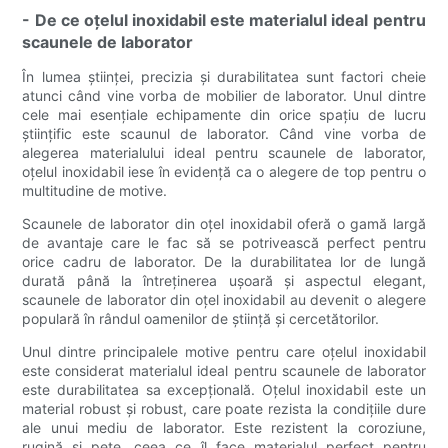
- De ce oțelul inoxidabil este materialul ideal pentru
scaunele de laborator
În lumea științei, precizia și durabilitatea sunt factori cheie
atunci când vine vorba de mobilier de laborator. Unul dintre
cele mai esențiale echipamente din orice spațiu de lucru
științific este scaunul de laborator. Când vine vorba de
alegerea materialului ideal pentru scaunele de laborator,
oțelul inoxidabil iese în evidență ca o alegere de top pentru o
multitudine de motive.
Scaunele de laborator din oțel inoxidabil oferă o gamă largă
de avantaje care le fac să se potrivească perfect pentru
orice cadru de laborator. De la durabilitatea lor de lungă
durată până la întreținerea ușoară și aspectul elegant,
scaunele de laborator din oțel inoxidabil au devenit o alegere
populară în rândul oamenilor de știință și cercetătorilor.
Unul dintre principalele motive pentru care oțelul inoxidabil
este considerat materialul ideal pentru scaunele de laborator
este durabilitatea sa excepțională. Oțelul inoxidabil este un
material robust și robust, care poate rezista la condițiile dure
ale unui mediu de laborator. Este rezistent la coroziune,
rugină și pete, ceea ce îl face materialul perfect pentru