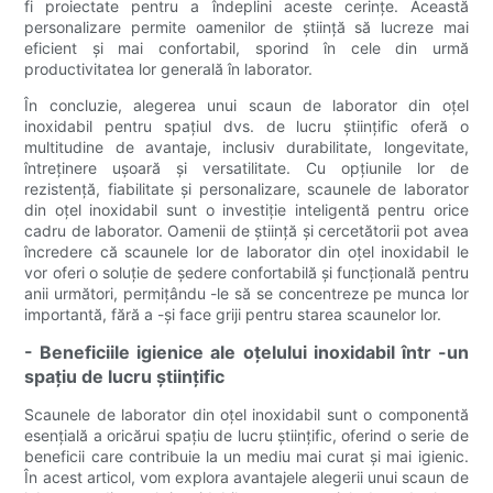
fi proiectate pentru a îndeplini aceste cerințe. Această
personalizare permite oamenilor de știință să lucreze mai
eficient și mai confortabil, sporind în cele din urmă
productivitatea lor generală în laborator.
În concluzie, alegerea unui scaun de laborator din oțel
inoxidabil pentru spațiul dvs. de lucru științific oferă o
multitudine de avantaje, inclusiv durabilitate, longevitate,
întreținere ușoară și versatilitate. Cu opțiunile lor de
rezistență, fiabilitate și personalizare, scaunele de laborator
din oțel inoxidabil sunt o investiție inteligentă pentru orice
cadru de laborator. Oamenii de știință și cercetătorii pot avea
încredere că scaunele lor de laborator din oțel inoxidabil le
vor oferi o soluție de ședere confortabilă și funcțională pentru
anii următori, permițându -le să se concentreze pe munca lor
importantă, fără a -și face griji pentru starea scaunelor lor.
- Beneficiile igienice ale oțelului inoxidabil într -un
spațiu de lucru științific
Scaunele de laborator din oțel inoxidabil sunt o componentă
esențială a oricărui spațiu de lucru științific, oferind o serie de
beneficii care contribuie la un mediu mai curat și mai igienic.
În acest articol, vom explora avantajele alegerii unui scaun de