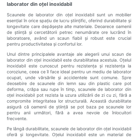
laborator din oțel inoxidabil
Scaunele de laborator din oțel inoxidabil sunt un mobilier
esențial în orice spațiu de lucru științific, oferind durabilitate și
longevitate care depășește alte materiale. Deoarece oamenii
de știință și cercetătorii petrec nenumărate ore lucrând în
laboratoare, având un scaun fiabil și robust este crucial
pentru productivitatea și confortul lor.
Unul dintre principalele avantaje ale alegerii unui scaun de
laborator din oțel inoxidabil este durabilitatea acestuia. Oțelul
inoxidabil este cunoscut pentru rezistența și rezistența la
coroziune, ceea ce îl face ideal pentru un mediu de laborator
ocupat, unde vărsările și accidentele sunt comune. Spre
deosebire de scaunele din lemn sau din plastic care pot
deforma, crăpa sau rupe în timp, scaunele de laborator din
oțel inoxidabil pot rezista la uzura utilizării de zi cu zi, fără a
compromite integritatea lor structurală. Această durabilitate
asigură că oamenii de știință se pot baza pe scaunele lor
pentru anii următori, fără a avea nevoie de înlocuitori
frecvente.
Pe lângă durabilitate, scaunele de laborator din oțel inoxidabil
oferă și longevitate. Oțelul inoxidabil este un material de