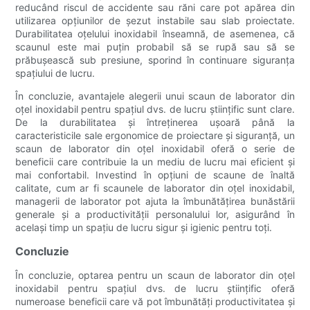
reducând riscul de accidente sau răni care pot apărea din
utilizarea opțiunilor de șezut instabile sau slab proiectate.
Durabilitatea oțelului inoxidabil înseamnă, de asemenea, că
scaunul este mai puțin probabil să se rupă sau să se
prăbușească sub presiune, sporind în continuare siguranța
spațiului de lucru.
În concluzie, avantajele alegerii unui scaun de laborator din
oțel inoxidabil pentru spațiul dvs. de lucru științific sunt clare.
De la durabilitatea și întreținerea ușoară până la
caracteristicile sale ergonomice de proiectare și siguranță, un
scaun de laborator din oțel inoxidabil oferă o serie de
beneficii care contribuie la un mediu de lucru mai eficient și
mai confortabil. Investind în opțiuni de scaune de înaltă
calitate, cum ar fi scaunele de laborator din oțel inoxidabil,
managerii de laborator pot ajuta la îmbunătățirea bunăstării
generale și a productivității personalului lor, asigurând în
același timp un spațiu de lucru sigur și igienic pentru toți.
Concluzie
În concluzie, optarea pentru un scaun de laborator din oțel
inoxidabil pentru spațiul dvs. de lucru științific oferă
numeroase beneficii care vă pot îmbunătăți productivitatea și