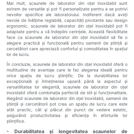
Mai mult, scaunele de laborator din oțel inoxidabil sunt
extrem de versatile și pot fi personalizate pentru a se potrivi
nevoilor specifice ale laboratorului. Indiferent dacă aveți
nevoie de înălțime reglabilă, capacități pivotante sau design
ergonomic, scaunele de laborator din oțel inoxidabil pot fi
adaptate pentru a vă îndeplini cerințele. Această flexibilitate
face ca scaunele de laborator din oțel inoxidabil să fie o
alegere practică și funcțională pentru oamenii de știință și
cercetători care apreciază confortul și comoditatea în spațiul
lor de lucru.
În concluzie, scaunele de laborator din oțel inoxidabil oferă o
multitudine de avantaje care le fac alegerea ideală pentru
orice spațiu de lucru științific. De la durabilitatea lor
excepțională și întreținerea ușoară până la aspectul și
versatilitatea lor elegantă, scaunele de laborator din oțel
inoxidabil oferă combinația perfectă de stil și funcționalitate.
Alegând scaunele de laborator din oțel inoxidabil, oamenii de
știință și cercetătorii pot crea un spațiu de lucru care este
atât practic, cât și plăcut din punct de vedere estetic,
asigurând productivitatea și eficiența în eforturile lor
științifice.
- Durabilitatea și longevitatea scaunelor de