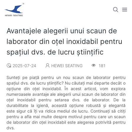
Avantajele alegerii unui scaun de
laborator din oțel inoxidabil pentru
spațiul dvs. de lucru științific
2025-07-24
HEWEI SEATING
181
Sunteți pe piață pentru un nou scaun de laborator pentru
spațiul dvs. de lucru științific? Nu căutați mai departe decât o
opțiune din oțel inoxidabil. În acest articol, vom explora
numeroasele avantaje ale alegerii unui scaun de laborator din
oțel inoxidabil pentru setarea dvs. de laborator. De la
durabilitate la igienă, această opțiune robustă și elegantă
este sigur că îți va ridica mediul de lucru. Continuați să citiți
pentru a afla mai multe despre motivul pentru care un scaun
de laborator din oțel inoxidabil este alegerea potrivită pentru
dvs.