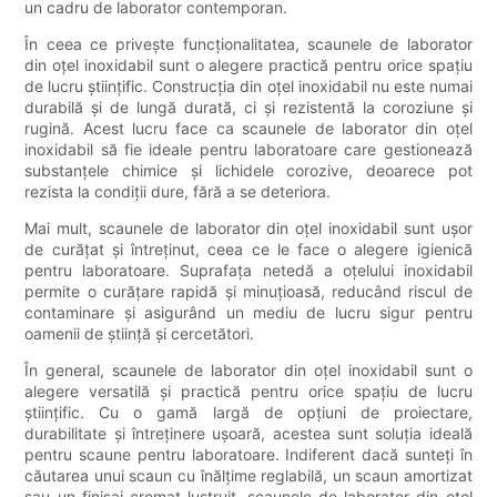
un cadru de laborator contemporan.
În ceea ce privește funcționalitatea, scaunele de laborator
din oțel inoxidabil sunt o alegere practică pentru orice spațiu
de lucru științific. Construcția din oțel inoxidabil nu este numai
durabilă și de lungă durată, ci și rezistentă la coroziune și
rugină. Acest lucru face ca scaunele de laborator din oțel
inoxidabil să fie ideale pentru laboratoare care gestionează
substanțele chimice și lichidele corozive, deoarece pot
rezista la condiții dure, fără a se deteriora.
Mai mult, scaunele de laborator din oțel inoxidabil sunt ușor
de curățat și întreținut, ceea ce le face o alegere igienică
pentru laboratoare. Suprafața netedă a oțelului inoxidabil
permite o curățare rapidă și minuțioasă, reducând riscul de
contaminare și asigurând un mediu de lucru sigur pentru
oamenii de știință și cercetători.
În general, scaunele de laborator din oțel inoxidabil sunt o
alegere versatilă și practică pentru orice spațiu de lucru
științific. Cu o gamă largă de opțiuni de proiectare,
durabilitate și întreținere ușoară, acestea sunt soluția ideală
pentru scaune pentru laboratoare. Indiferent dacă sunteți în
căutarea unui scaun cu înălțime reglabilă, un scaun amortizat
sau un finisaj cromat lustruit, scaunele de laborator din oțel