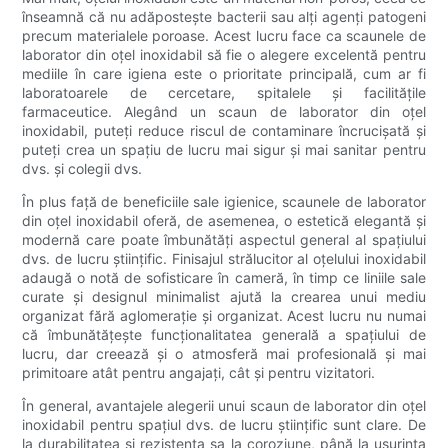
înseamnă că nu adăpostește bacterii sau alți agenți patogeni
precum materialele poroase. Acest lucru face ca scaunele de
laborator din oțel inoxidabil să fie o alegere excelentă pentru
mediile în care igiena este o prioritate principală, cum ar fi
laboratoarele de cercetare, spitalele și facilitățile
farmaceutice. Alegând un scaun de laborator din oțel
inoxidabil, puteți reduce riscul de contaminare încrucișată și
puteți crea un spațiu de lucru mai sigur și mai sanitar pentru
dvs. și colegii dvs.
În plus față de beneficiile sale igienice, scaunele de laborator
din oțel inoxidabil oferă, de asemenea, o estetică elegantă și
modernă care poate îmbunătăți aspectul general al spațiului
dvs. de lucru științific. Finisajul strălucitor al oțelului inoxidabil
adaugă o notă de sofisticare în cameră, în timp ce liniile sale
curate și designul minimalist ajută la crearea unui mediu
organizat fără aglomerație și organizat. Acest lucru nu numai
că îmbunătățește funcționalitatea generală a spațiului de
lucru, dar creează și o atmosferă mai profesională și mai
primitoare atât pentru angajați, cât și pentru vizitatori.
În general, avantajele alegerii unui scaun de laborator din oțel
inoxidabil pentru spațiul dvs. de lucru științific sunt clare. De
la durabilitatea și rezistența sa la coroziune, până la ușurința