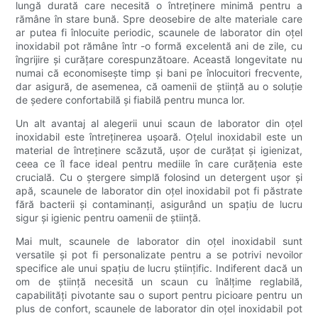
lungă durată care necesită o întreținere minimă pentru a
rămâne în stare bună. Spre deosebire de alte materiale care
ar putea fi înlocuite periodic, scaunele de laborator din oțel
inoxidabil pot rămâne într -o formă excelentă ani de zile, cu
îngrijire și curățare corespunzătoare. Această longevitate nu
numai că economisește timp și bani pe înlocuitori frecvente,
dar asigură, de asemenea, că oamenii de știință au o soluție
de ședere confortabilă și fiabilă pentru munca lor.
Un alt avantaj al alegerii unui scaun de laborator din oțel
inoxidabil este întreținerea ușoară. Oțelul inoxidabil este un
material de întreținere scăzută, ușor de curățat și igienizat,
ceea ce îl face ideal pentru mediile în care curățenia este
crucială. Cu o ștergere simplă folosind un detergent ușor și
apă, scaunele de laborator din oțel inoxidabil pot fi păstrate
fără bacterii și contaminanți, asigurând un spațiu de lucru
sigur și igienic pentru oamenii de știință.
Mai mult, scaunele de laborator din oțel inoxidabil sunt
versatile și pot fi personalizate pentru a se potrivi nevoilor
specifice ale unui spațiu de lucru științific. Indiferent dacă un
om de știință necesită un scaun cu înălțime reglabilă,
capabilități pivotante sau o suport pentru picioare pentru un
plus de confort, scaunele de laborator din oțel inoxidabil pot