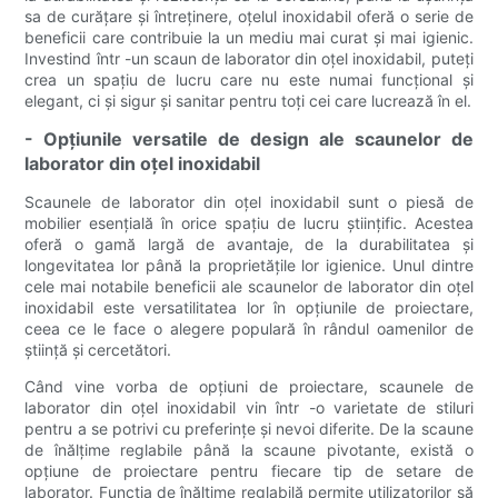
sa de curățare și întreținere, oțelul inoxidabil oferă o serie de
beneficii care contribuie la un mediu mai curat și mai igienic.
Investind într -un scaun de laborator din oțel inoxidabil, puteți
crea un spațiu de lucru care nu este numai funcțional și
elegant, ci și sigur și sanitar pentru toți cei care lucrează în el.
- Opțiunile versatile de design ale scaunelor de
laborator din oțel inoxidabil
Scaunele de laborator din oțel inoxidabil sunt o piesă de
mobilier esențială în orice spațiu de lucru științific. Acestea
oferă o gamă largă de avantaje, de la durabilitatea și
longevitatea lor până la proprietățile lor igienice. Unul dintre
cele mai notabile beneficii ale scaunelor de laborator din oțel
inoxidabil este versatilitatea lor în opțiunile de proiectare,
ceea ce le face o alegere populară în rândul oamenilor de
știință și cercetători.
Când vine vorba de opțiuni de proiectare, scaunele de
laborator din oțel inoxidabil vin într -o varietate de stiluri
pentru a se potrivi cu preferințe și nevoi diferite. De la scaune
de înălțime reglabile până la scaune pivotante, există o
opțiune de proiectare pentru fiecare tip de setare de
laborator. Funcția de înălțime reglabilă permite utilizatorilor să