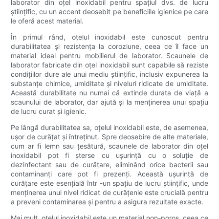
laborator din oțel inoxidabil pentru spațiul dvs. de lucru
științific, cu un accent deosebit pe beneficiile igienice pe care
le oferă acest material.
În primul rând, oțelul inoxidabil este cunoscut pentru
durabilitatea și rezistența la coroziune, ceea ce îl face un
material ideal pentru mobilierul de laborator. Scaunele de
laborator fabricate din oțel inoxidabil sunt capabile să reziste
condițiilor dure ale unui mediu științific, inclusiv expunerea la
substanțe chimice, umiditate și niveluri ridicate de umiditate.
Această durabilitate nu numai că extinde durata de viață a
scaunului de laborator, dar ajută și la menținerea unui spațiu
de lucru curat și igienic.
Pe lângă durabilitatea sa, oțelul inoxidabil este, de asemenea,
ușor de curățat și întreținut. Spre deosebire de alte materiale,
cum ar fi lemn sau țesătură, scaunele de laborator din oțel
inoxidabil pot fi șterse cu ușurință cu o soluție de
dezinfectant sau de curățare, eliminând orice bacterii sau
contaminanți care pot fi prezenți. Această ușurință de
curățare este esențială într -un spațiu de lucru științific, unde
menținerea unui nivel ridicat de curățenie este crucială pentru
a preveni contaminarea și pentru a asigura rezultate exacte.
Mai mult, oțelul inoxidabil este un material non-poros, ceea ce