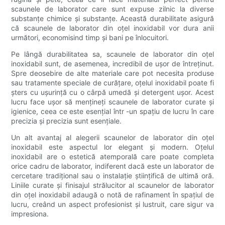
scaunele de laborator care sunt expuse zilnic la diverse
substanțe chimice și substanțe. Această durabilitate asigură
că scaunele de laborator din oțel inoxidabil vor dura anii
următori, economisind timp și bani pe înlocuitori.
Pe lângă durabilitatea sa, scaunele de laborator din oțel
inoxidabil sunt, de asemenea, incredibil de ușor de întreținut.
Spre deosebire de alte materiale care pot necesita produse
sau tratamente speciale de curățare, oțelul inoxidabil poate fi
șters cu ușurință cu o cârpă umedă și detergent ușor. Acest
lucru face ușor să mențineți scaunele de laborator curate și
igienice, ceea ce este esențial într -un spațiu de lucru în care
precizia și precizia sunt esențiale.
Un alt avantaj al alegerii scaunelor de laborator din oțel
inoxidabil este aspectul lor elegant și modern. Oțelul
inoxidabil are o estetică atemporală care poate completa
orice cadru de laborator, indiferent dacă este un laborator de
cercetare tradițional sau o instalație științifică de ultimă oră.
Liniile curate și finisajul strălucitor al scaunelor de laborator
din oțel inoxidabil adaugă o notă de rafinament în spațiul de
lucru, creând un aspect profesionist și lustruit, care sigur va
impresiona.