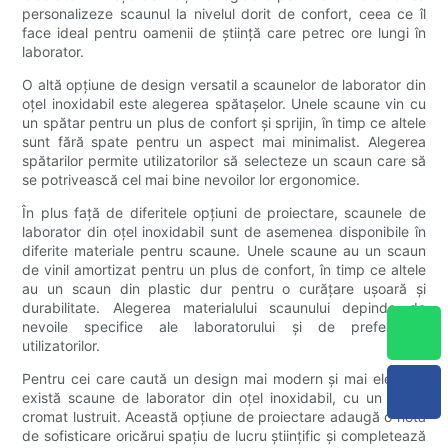
personalizeze scaunul la nivelul dorit de confort, ceea ce îl
face ideal pentru oamenii de știință care petrec ore lungi în
laborator.
O altă opțiune de design versatil a scaunelor de laborator din
oțel inoxidabil este alegerea spătașelor. Unele scaune vin cu
un spătar pentru un plus de confort și sprijin, în timp ce altele
sunt fără spate pentru un aspect mai minimalist. Alegerea
spătarilor permite utilizatorilor să selecteze un scaun care să
se potrivească cel mai bine nevoilor lor ergonomice.
În plus față de diferitele opțiuni de proiectare, scaunele de
laborator din oțel inoxidabil sunt de asemenea disponibile în
diferite materiale pentru scaune. Unele scaune au un scaun
de vinil amortizat pentru un plus de confort, în timp ce altele
au un scaun din plastic dur pentru o curățare ușoară și
durabilitate. Alegerea materialului scaunului depinde de
nevoile specifice ale laboratorului și de preferințele
utilizatorilor.
Pentru cei care caută un design mai modern și mai elegant,
există scaune de laborator din oțel inoxidabil, cu un finisaj
cromat lustruit. Această opțiune de proiectare adaugă o notă
de sofisticare oricărui spațiu de lucru științific și completează