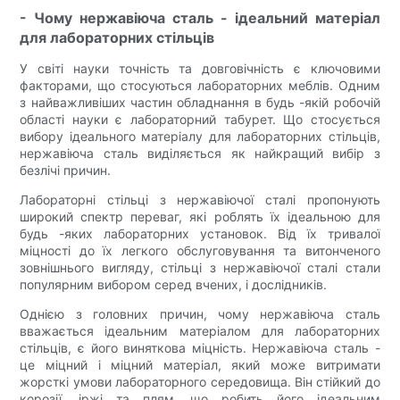
- Чому нержавіюча сталь - ідеальний матеріал
для лабораторних стільців
У світі науки точність та довговічність є ключовими
факторами, що стосуються лабораторних меблів. Одним
з найважливіших частин обладнання в будь -якій робочій
області науки є лабораторний табурет. Що стосується
вибору ідеального матеріалу для лабораторних стільців,
нержавіюча сталь виділяється як найкращий вибір з
безлічі причин.
Лабораторні стільці з нержавіючої сталі пропонують
широкий спектр переваг, які роблять їх ідеальною для
будь -яких лабораторних установок. Від їх тривалої
міцності до їх легкого обслуговування та витонченого
зовнішнього вигляду, стільці з нержавіючої сталі стали
популярним вибором серед вчених, і дослідників.
Однією з головних причин, чому нержавіюча сталь
вважається ідеальним матеріалом для лабораторних
стільців, є його виняткова міцність. Нержавіюча сталь -
це міцний і міцний матеріал, який може витримати
жорсткі умови лабораторного середовища. Він стійкий до
корозії, іржі та плям, що робить його ідеальним