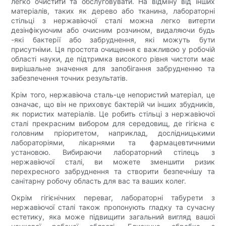
легко очистити та обслуговувати. На відміну від інших
матеріалів, таких як дерево або тканина, лабораторні
стільці з нержавіючої сталі можна легко витерти
дезінфікуючим або очисним розчином, видаляючи будь
-які бактерії або забруднення, які можуть бути
присутніми. Ця простота очищення є важливою у робочій
області науки, де підтримка високого рівня чистоти має
вирішальне значення для запобігання забрудненню та
забезпечення точних результатів.
Крім того, нержавіюча сталь-це непористий матеріал, це
означає, що він не приховує бактерій чи інших збудників,
як пористих матеріалів. Це робить стільці з нержавіючої
сталі прекрасним вибором для середовищ, де гігієна є
головним пріоритетом, наприклад, дослідницькими
лабораторіями, лікарнями та фармацевтичними
установою. Вибираючи лабораторний стілець з
нержавіючої сталі, ви можете зменшити ризик
перехресного забруднення та створити безпечнішу та
санітарну робочу область для вас та ваших колег.
Окрім гігієнічних переваг, лабораторні табурети з
нержавіючої сталі також пропонують гладку та сучасну
естетику, яка може підвищити загальний вигляд вашої