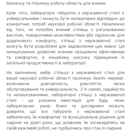
безпечну та гігієнічну робочу область для вчених.
Крім того, лабораторні табурети з нержавіючої сталі є
універсальними і можуть бути налаштовані відповідно до
конкретних потреб наукової робочої області. Незалежно
від того, чи потрібен вчений стілець з регульованою
висотою, поворотними можливостями або підніжкою для
додаткового комфорту, стільці з нержавіючої сталі
можуть бути розроблені для задоволення цих вимог. Ця
налаштування дозволяє вченим працювати ефективніше
та комфортно, в кінцевому рахунку підвищення їх
загальної продуктивності в лабораторії.
На закінчення, вибір стільця з нержавіючої сталі для
вашої наукової робочої області пропонує безліч переваг,
включаючи довговічність, довголіття, легке
обслуговування та універсальність. З їх силою, надійністю
та налаштуваннями, лабораторні стільці з нержавіючої
сталі - це розумна інвестиція для будь -яких
лабораторних умов. Вчені та дослідники можуть
довіряти, що їхні табурети з нержавіючої сталі
забезпечать їм комфортне та функціональне рішення для
сидіння на довгі роки, що дозволяє їм зосередитись на
своїй важливій роботі, не турбуючись про стан їх сидіння.