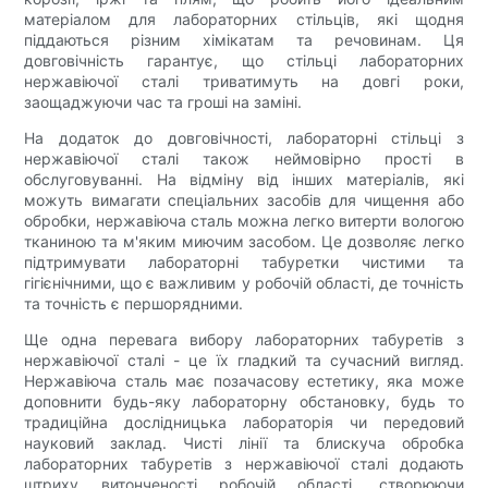
матеріалом для лабораторних стільців, які щодня
піддаються різним хімікатам та речовинам. Ця
довговічність гарантує, що стільці лабораторних
нержавіючої сталі триватимуть на довгі роки,
заощаджуючи час та гроші на заміні.
На додаток до довговічності, лабораторні стільці з
нержавіючої сталі також неймовірно прості в
обслуговуванні. На відміну від інших матеріалів, які
можуть вимагати спеціальних засобів для чищення або
обробки, нержавіюча сталь можна легко витерти вологою
тканиною та м'яким миючим засобом. Це дозволяє легко
підтримувати лабораторні табуретки чистими та
гігієнічними, що є важливим у робочій області, де точність
та точність є першорядними.
Ще одна перевага вибору лабораторних табуретів з
нержавіючої сталі - це їх гладкий та сучасний вигляд.
Нержавіюча сталь має позачасову естетику, яка може
доповнити будь-яку лабораторну обстановку, будь то
традиційна дослідницька лабораторія чи передовий
науковий заклад. Чисті лінії та блискуча обробка
лабораторних табуретів з нержавіючої сталі додають
штриху витонченості робочій області, створюючи