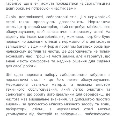
гарантує, що вчені можуть покладатися на свої стільці на
довгі роки, не потребуючи частих замін.
Окрім довговічності, лабораторні стільці з нержавіючої
сталі також пропонують довговічність. Нержавіюча
сталь-це тривалий матеріал, який потребує мінімального
обслуговування, щоб залишатися в хорошому стані. На
відміну від інших матеріалів, які, можливо, потрібно буде
періодично замінити, стільці з нержавіючої сталі можуть
залишатися у відмінній формі протягом багатьох років при
належному догляді та чистці. Це довговічність не тільки
економить час і гроші на часті заміни, але й гарантує, що
вчені мають комфортне та надійне рішення для сидіння
для своєї роботи.
Ще одна перевага вибору лабораторного табурета з
нержавіючої сталі - це його легке обслуговування.
Нержавіюча сталь-це матеріал з низьким вмістом
технічного обслуговування, який легко очистити та
санікувати, що робить його ідеальним для середовищ, де
чистота має вирішальне значення. За допомогою простих
вирвань за допомогою м'якого миючого засобу та води,
лабораторні стільці з нержавіючої сталі можна
утримувати від бактерій та забруднень, забезпечуючи