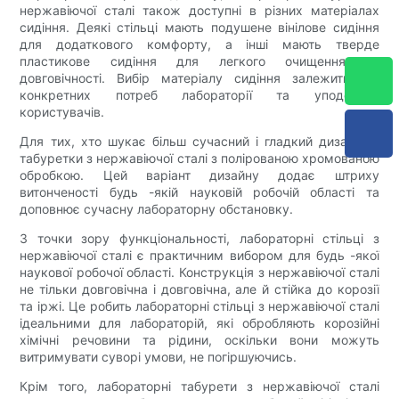
нержавіючої сталі також доступні в різних матеріалах
сидіння. Деякі стільці мають подушене вінілове сидіння
для додаткового комфорту, а інші мають тверде
пластикове сидіння для легкого очищення та
довговічності. Вибір матеріалу сидіння залежить від
конкретних потреб лабораторії та уподобань
користувачів.
Для тих, хто шукає більш сучасний і гладкий дизайн, є
табуретки з нержавіючої сталі з полірованою хромованою
обробкою. Цей варіант дизайну додає штриху
витонченості будь -якій науковій робочій області та
доповнює сучасну лабораторну обстановку.
З точки зору функціональності, лабораторні стільці з
нержавіючої сталі є практичним вибором для будь -якої
наукової робочої області. Конструкція з нержавіючої сталі
не тільки довговічна і довговічна, але й стійка до корозії
та іржі. Це робить лабораторні стільці з нержавіючої сталі
ідеальними для лабораторій, які обробляють корозійні
хімічні речовини та рідини, оскільки вони можуть
витримувати суворі умови, не погіршуючись.
Крім того, лабораторні табурети з нержавіючої сталі