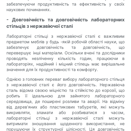
забезпечуючи продуктивність та ефективність у своїх
наукових починаннях.
- Довговічність та довговічність лабораторних
стільців з нержавіючої сталі
Лабораторні стільці з нержавіючої сталі є важливим
предметом меблів у будь -якій робочій області науки, що
забезпечує довговічність та довговічність, що
перевершує інші матеріали. Оскільки вчені та дослідники
проводять незліченну кількість годин, працюючи в
лабораторіях, надійний і міцний стілець має вирішальне
значення для їх продуктивності та комфорту.
Однією з головних переваг вибору лабораторного стільця
з нержавіючої сталі є його довговічність. Нержавіюча
сталь відома своєю міцністю та стійкістю до корозії, що
робить її ідеальною для зайнятого лабораторного
середовища, де поширені розливи та аварії. На відміну
від дерев’яних або пластикових табуретів, які можуть
викривляти, зламати або розбиватися з часом,
лабораторні стільці з нержавіючої сталі можуть
витримати зношування щоденного використання, не
порушуючи їх структурної цілісності. Ця довговічність