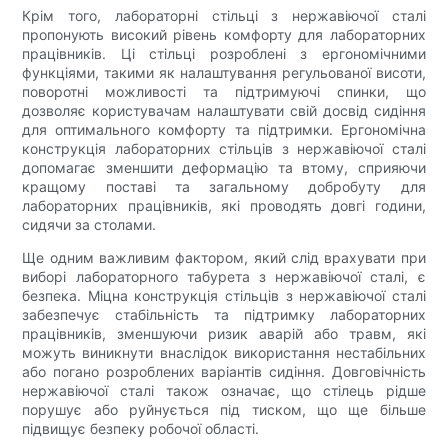
Крім того, лабораторні стільці з нержавіючої сталі
пропонують високий рівень комфорту для лабораторних
працівників. Ці стільці розроблені з ергономічними
функціями, такими як налаштування регульованої висоти,
поворотні можливості та підтримуючі спинки, що
дозволяє користувачам налаштувати свій досвід сидіння
для оптимального комфорту та підтримки. Ергономічна
конструкція лабораторних стільців з нержавіючої сталі
допомагає зменшити деформацію та втому, сприяючи
кращому поставі та загальному добробуту для
лабораторних працівників, які проводять довгі години,
сидячи за столами.
Ще одним важливим фактором, який слід врахувати при
виборі лабораторного табурета з нержавіючої сталі, є
безпека. Міцна конструкція стільців з нержавіючої сталі
забезпечує стабільність та підтримку лабораторних
працівників, зменшуючи ризик аварій або травм, які
можуть виникнути внаслідок використання нестабільних
або погано розроблених варіантів сидіння. Довговічність
нержавіючої сталі також означає, що стілець рідше
порушує або руйнується під тиском, що ще більше
підвищує безпеку робочої області.