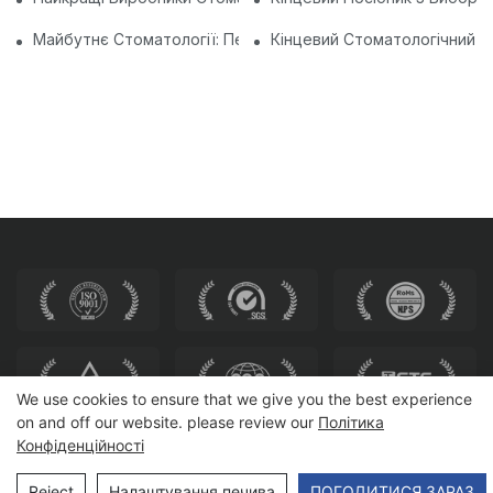
Майбутнє Стоматології: Персоналізовані Сучасні Стоматоло
Кінцевий Стоматологічний До
We use cookies to ensure that we give you the best experience
on and off our website. please review our
Політика
Конфіденційності
Авторське право © 2025 HEWEI SEATING |
Карта сайту
Reject
Налаштування печива
ПОГОДИТИСЯ ЗАРАЗ