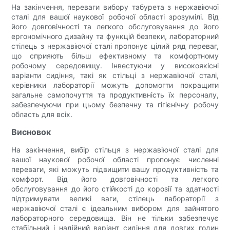
На закінчення, переваги вибору табурета з нержавіючої
сталі для вашої наукової робочої області зрозумілі. Від
його довговічності та легкого обслуговування до його
ергономічного дизайну та функцій безпеки, лабораторний
стілець з нержавіючої сталі пропонує цілий ряд переваг,
що сприяють більш ефективному та комфортному
робочому середовищу. Інвестуючи у високоякісні
варіанти сидіння, такі як стільці з нержавіючої сталі,
керівники лабораторії можуть допомогти покращити
загальне самопочуття та продуктивність їх персоналу,
забезпечуючи при цьому безпечну та гігієнічну робочу
область для всіх.
Висновок
На закінчення, вибір стільця з нержавіючої сталі для
вашої наукової робочої області пропонує численні
переваги, які можуть підвищити вашу продуктивність та
комфорт. Від його довговічності та легкого
обслуговування до його стійкості до корозії та здатності
підтримувати великі ваги, стілець лабораторії з
нержавіючої сталі є ідеальним вибором для зайнятого
лабораторного середовища. Він не тільки забезпечує
стабільний і надійний варіант сидіння для довгих годин