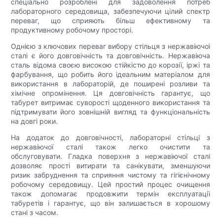
спеціально розроблені для задоволення потреб
лабораторного середовища, забезпечуючи цілий спектр
переваг, що сприяють більш ефективному та
продуктивному робочому просторі.
Однією з ключових переваг вибору стільця з нержавіючої
сталі є його довговічність та довговічність. Нержавіюча
сталь відома своєю високою стійкістю до корозії, іржі та
фарбування, що робить його ідеальним матеріалом для
використання в лабораторій, де поширені розливи та
хімічне опромінення. Ця довговічність гарантує, що
табурет витримає суворості щоденного використання та
підтримувати його зовнішній вигляд та функціональність
на довгі роки.
На додаток до довговічності, лабораторні стільці з
нержавіючої сталі також легко очистити та
обслуговувати. Гладка поверхня з нержавіючої сталі
дозволяє прості витирати та санікувати, зменшуючи
ризик забруднення та сприяння чистому та гігієнічному
робочому середовищу. Цей простий процес очищення
також допомагає продовжити термін експлуатації
табуретів і гарантує, що він залишається в хорошому
стані з часом.