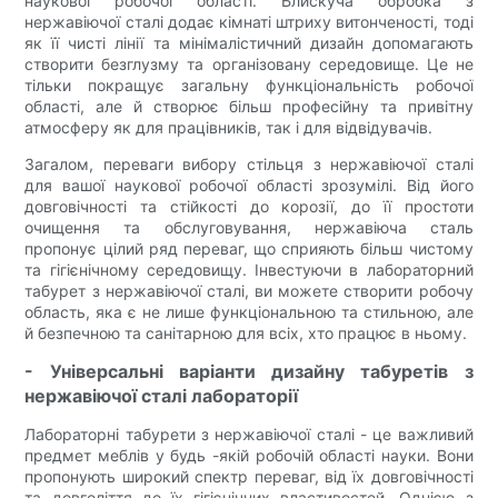
наукової робочої області. Блискуча обробка з
нержавіючої сталі додає кімнаті штриху витонченості, тоді
як її чисті лінії та мінімалістичний дизайн допомагають
створити безглузму та організовану середовище. Це не
тільки покращує загальну функціональність робочої
області, але й створює більш професійну та привітну
атмосферу як для працівників, так і для відвідувачів.
Загалом, переваги вибору стільця з нержавіючої сталі
для вашої наукової робочої області зрозумілі. Від його
довговічності та стійкості до корозії, до її простоти
очищення та обслуговування, нержавіюча сталь
пропонує цілий ряд переваг, що сприяють більш чистому
та гігієнічному середовищу. Інвестуючи в лабораторний
табурет з нержавіючої сталі, ви можете створити робочу
область, яка є не лише функціональною та стильною, але
й безпечною та санітарною для всіх, хто працює в ньому.
- Універсальні варіанти дизайну табуретів з
нержавіючої сталі лабораторії
Лабораторні табурети з нержавіючої сталі - це важливий
предмет меблів у будь -якій робочій області науки. Вони
пропонують широкий спектр переваг, від їх довговічності
та довголіття до їх гігієнічних властивостей. Однією з