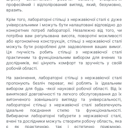
професійний і відполірований вигляд, який, безумовно,
вразить.
Крім того, лабораторні стільці з нержавіючої сталі є дуже
універсальними і можуть бути налаштовані відповідно до
конкретних потреб лабораторії. Незалежно від того, чи
потрібна вам регульована висота, поворотні можливості
або ергономічна конструкція, стільці з нержавіючої сталі
можуть бути розроблені для задоволення ваших вимог.
Ця гнучкість робить стільці з нержавіючої сталі
практичним та функціональним вибором для вчених та
дослідників, які цінують комфорт та зручність у своїй
робочій області.
На закінчення, лабораторні стільці з нержавіючої сталі
пропонують безліч переваг, які роблять їх ідеальним
вибором для будь -якої наукової робочої області. Від їх
виняткової довговічності та легкого обслуговування до їх
витонченого зовнішнього вигляду та універсальності,
лабораторні стільці з нержавіючої сталі забезпечують
ідеальне поєднання стилю та функціональності.
Вибираючи лабораторні табурети з нержавіючої сталі,
вчені та дослідники можуть створити робочу область, яка
є як практичною, так і естетично приємною,