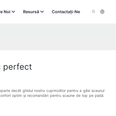
e Noi
Resursă
Contactaţi-Ne
c perfect
departe decât ghidul nostru cuprinzător pentru a găsi scaunul
i confort optim și recomandări pentru scaune de top pe piață.