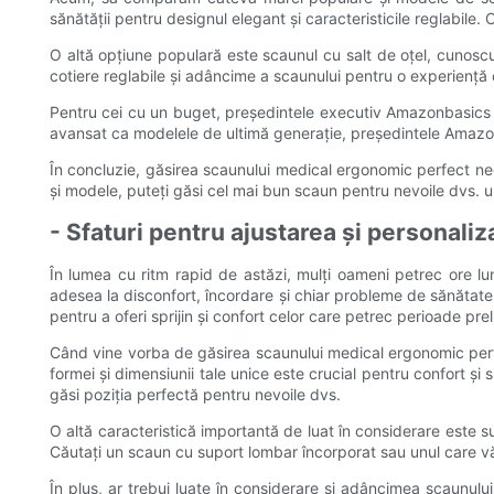
sănătății pentru designul elegant și caracteristicile reglabile.
O altă opțiune populară este scaunul cu salt de oțel, cunos
cotiere reglabile și adâncime a scaunului pentru o experiență
Pentru cei cu un buget, președintele executiv Amazonbasics Hi
avansat ca modelele de ultimă generație, președintele Amazonb
În concluzie, găsirea scaunului medical ergonomic perfect nece
și modele, puteți găsi cel mai bun scaun pentru nevoile dvs. un
- Sfaturi pentru ajustarea și personal
În lumea cu ritm rapid de astăzi, mulți oameni petrec ore lu
adesea la disconfort, încordare și chiar probleme de sănăta
pentru a oferi sprijin și confort celor care petrec perioade pre
Când vine vorba de găsirea scaunului medical ergonomic perfec
formei și dimensiunii tale unice este crucial pentru confort și 
găsi poziția perfectă pentru nevoile dvs.
O altă caracteristică importantă de luat în considerare este 
Căutați un scaun cu suport lombar încorporat sau unul care vă
În plus, ar trebui luate în considerare și adâncimea scaunulu