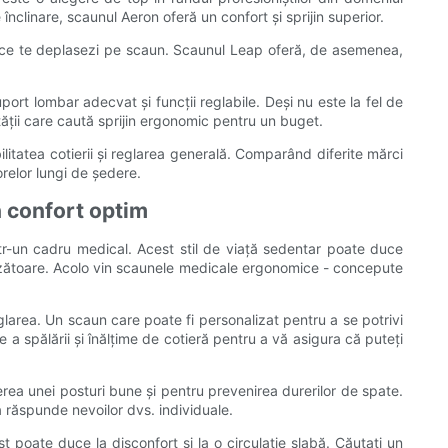
înclinare, scaunul Aeron oferă un confort și sprijin superior.
p ce te deplasezi pe scaun. Scaunul Leap oferă, de asemenea,
rt lombar adecvat și funcții reglabile. Deși nu este la fel de
ății care caută sprijin ergonomic pentru un buget.
litatea cotierii și reglarea generală. Comparând diferite mărci
orelor lungi de ședere.
n confort optim
ntr-un cadru medical. Acest stil de viață sedentar poate duce
nzătoare. Acolo vin scaunele medicale ergonomice - concepute
larea. Un scaun care poate fi personalizat pentru a se potrivi
e a spălării și înălțime de cotieră pentru a vă asigura că puteți
rea unei posturi bune și pentru prevenirea durerilor de spate.
 răspunde nevoilor dvs. individuale.
 poate duce la disconfort și la o circulație slabă. Căutați un