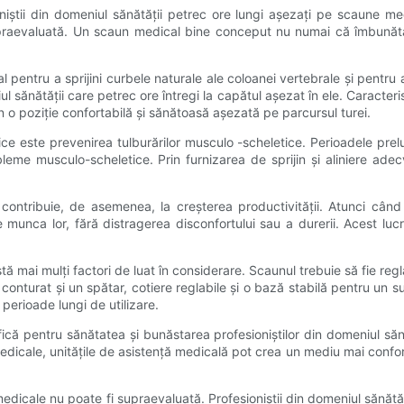
oniștii din domeniul sănătății petrec ore lungi așezați pe scaune me
raevaluată. Un scaun medical bine conceput nu numai că îmbunătățeș
entru a sprijini curbele naturale ale coloanei vertebrale și pentr
ul sănătății care petrec ore întregi la capătul așezat în ele. Caracteris
in o poziție confortabilă și sănătoasă așezată pe parcursul turei.
ce este prevenirea tulburărilor musculo -scheletice. Perioadele prel
bleme musculo-scheletice. Prin furnizarea de sprijin și aliniere a
ntribuie, de asemenea, la creșterea productivității. Atunci când pr
munca lor, fără distragerea disconfortului sau a durerii. Acest lucru d
mai mulți factori de luat în considerare. Scaunul trebuie să fie reglab
conturat și un spătar, cotiere reglabile și o bază stabilă pentru un su
 perioade lungi de utilizare.
 pentru sănătatea și bunăstarea profesioniștilor din domeniul sănătăț
dicale, unitățile de asistență medicală pot crea un mediu mai confort
dicale nu poate fi supraevaluată. Profesioniștii din domeniul sănătății