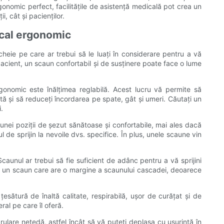
gonomic perfect, facilitățile de asistență medicală pot crea un
, cât și pacienților.
dical ergonomic
heie pe care ar trebui să le luați în considerare pentru a vă
 pacient, un scaun confortabil și de susținere poate face o lume
gonomic este înălțimea reglabilă. Acest lucru vă permite să
tă și să reduceți încordarea pe spate, gât și umeri. Căutați un
.
unei poziții de șezut sănătoase și confortabile, mai ales dacă
 de sprijin la nevoile dvs. specifice. În plus, unele scaune vin
caunul ar trebui să fie suficient de adânc pentru a vă sprijini
tați un scaun care are o margine a scaunului cascadei, deoarece
esătură de înaltă calitate, respirabilă, ușor de curățat și de
ral pe care îl oferă.
 rulare netedă, astfel încât să vă puteți deplasa cu ușurință în