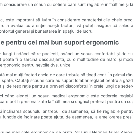
ți în considerare un scaun cu cotiere care sunt reglabile în înălțime și
, este important să luăm în considerare caracteristicile cheie prec
pentru a evalua cu atenție acești factori, vă puteți asigura că sel
onfortul general și bunăstarea în spațiul de lucru.
le pentru cel mai bun suport ergonomic
e lungi tindând către pacienți, având un scaun confortabil și de sus
 poate fi o sarcină descurajantă, cu o multitudine de mărci și mod
t ergonomic pentru nevoile dvs. unice.
 mai mulți factori cheie de care trebuie să țineți cont. În primul r
pate. Căutați scaune care au suport lombar reglabil pentru a găzdui d
 și de respirație pentru a preveni disconfortul în orele lungi de ședer
nci când alegeți un scaun medical ergonomic este cotierele reglab
care pot fi personalizate la înălțimea și unghiul preferat pentru un su
 și înclinarea scaunului ar trebui, de asemenea, să fie reglabile pentr
funcție de înclinare poate ajuta, de asemenea, la ameliorarea presiu
ne medicale ergonomice pe piață. Scaunul Herman Miller Aeron est