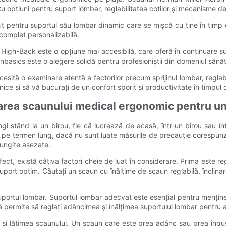
 Cu opțiuni pentru suport lombar, reglabilitatea cotilor și mecanisme de 
cut pentru suportul său lombar dinamic care se mișcă cu tine în tim
 complet personalizabilă.
gh-Back este o opțiune mai accesibilă, care oferă în continuare supo
asics este o alegere solidă pentru profesioniștii din domeniul sănăt
sită o examinare atentă a factorilor precum sprijinul lombar, reglabi
ice și să vă bucurați de un confort sporit și productivitate în timpul 
izarea scaunului medical ergonomic pentru u
ngi stând la un birou, fie că lucrează de acasă, într-un birou sau î
te pe termen lung, dacă nu sunt luate măsurile de precauție corespu
lungite așezate.
t, există câțiva factori cheie de luat în considerare. Prima este reg
suport optim. Căutați un scaun cu înălțime de scaun reglabilă, înclinar
suportul lombar. Suportul lombar adecvat este esențial pentru menține
 permite să reglați adâncimea și înălțimea suportului lombar pentru a
i și lățimea scaunului. Un scaun care este prea adânc sau prea îngust