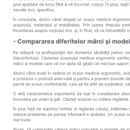
jurul spațiului de lucru fără a vă încordat corpul. În plus, lua
nevoile dvs. specifice.
În concluzie, atunci când alegeți un scaun medical ergonomic
scaunului, materialul și mobilitatea. Prin luarea timpului 
încordarea asupra corpului dvs. și, în final, vă va îmbunătăți c
- Compararea diferitelor mărci și mode
Pe măsură ce profesioniștii din domeniul sănătății petrec or
disconfortului. Căutarea scaunului medical ergonomic perfect
mărci și modele care vă vor ajuta să găsiți cel mai bun supor
Atunci când aveți în vedere un scaun medical ergonomic, există
a promova o postură adecvată și pentru a preveni durerile de s
pernă de scaun confortabilă, care să fie atât de susținător, cât
O altă caracteristică importantă de luat în considerare atu
încordare pe umeri și gât. Căutați scaune cu cotiere reglabile 
În plus față de suportul lombar și reglarea cotului, înălțimea
reduce presiunea pe partea inferioară a spatelui. Un scaun cu 
mai bune.
Acum, să comparăm câteva mărci populare și modele de scau