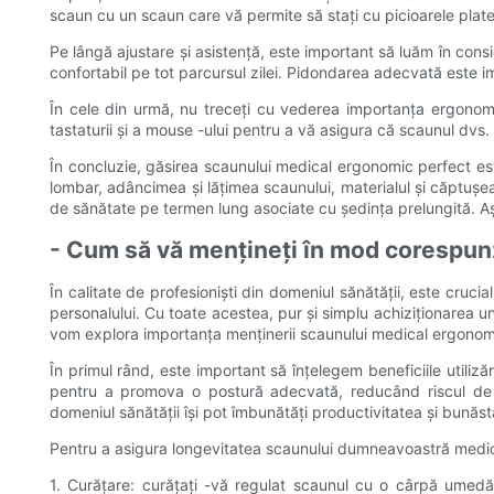
scaun cu un scaun care vă permite să stați cu picioarele plat
Pe lângă ajustare și asistență, este important să luăm în consi
confortabil pe tot parcursul zilei. Pidondarea adecvată este i
În cele din urmă, nu treceți cu vederea importanța ergonomiei
tastaturii și a mouse -ului pentru a vă asigura că scaunul dvs
În concluzie, găsirea scaunului medical ergonomic perfect este
lombar, adâncimea și lățimea scaunului, materialul și căptușea
de sănătate pe termen lung asociate cu ședința prelungită. Așad
- Cum să vă mențineți în mod corespunz
În calitate de profesioniști din domeniul sănătății, este cruci
personalului. Cu toate acestea, pur și simplu achiziționarea u
vom explora importanța menținerii scaunului medical ergonomic
În primul rând, este important să înțelegem beneficiile utiliz
pentru a promova o postură adecvată, reducând riscul de tul
domeniul sănătății își pot îmbunătăți productivitatea și bunăs
Pentru a asigura longevitatea scaunului dumneavoastră medical
1. Curățare: curățați -vă regulat scaunul cu o cârpă umedă ș