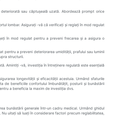
ie deteriorată sau căptușeală uzată. Abordează prompt orice
tul lombar. Asigurați -vă că verificați și reglați în mod regulat
geți în mod regulat pentru a preveni frecarea și a asigura o
 pentru a preveni deteriorarea umidității, prafului sau luminii
upra structurii.
Amintiți -vă, investiția în întreținere regulată este esențială
urarea longevității și eficacității acestuia. Urmând sfaturile
a de beneficiile confortului îmbunătățit, posturii și bunăstării
pentru a beneficia la maxim de investiția dvs.
rea bunăstării generale într-un cadru medical. Urmând ghidul
 Nu uitați să luați în considerare factori precum reglabilitatea,