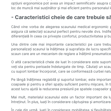
opțiuni ergonomice pot avea un impact semnificativ asupra conf
loc de muncă mai susținător și mai eficient pentru personalul lor
- Caracteristici cheie de care trebuie 
Când vine vorba de alegerea scaunului medical ergonomic potr
asigura că selectați scaunul perfect pentru nevoile dvs. Indife
diferențială în ceea ce privește confortul, productivitatea și 
Una dintre cele mai importante caracteristici pe care treb
personalizați scaunul la înălțimea și suprafața de lucru speci
scaun care are un mecanism de reglare a înălțimii pneumatice, 
O altă caracteristică cheie de luat în considerare este supor
veți sta pentru perioade îndelungate de timp. Căutați un scaun 
cu suport lombar încorporat, care se conformează curbei natur
Pe lângă înălțimea reglabilă și suportul lombar, este importan
coapsele și pentru a oferi spațiu suficient pentru mișcare, în
acest lucru ajută la reducerea presiunii pe spatele coapselor
Mai mult, materialul scaunului este un factor important de lu
întreținut. În plus, luați în considerare căptușirea și amortiza
În cele din urmă, luați în considerare mobilitatea și flexibili