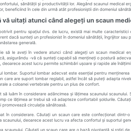
ortului, sănătății și productivității lor. Alegând scaunul medical er
, beneficiind în cele din urmă atât profesioniștii din domeniul sănătății
să vă uitați atunci când alegeți un scaun me
ivit pentru spațiul dvs. de lucru, există mai multe caracteristici c
rent dacă sunteți un profesionist în domeniul sănătății, îngrijitor sau
bunăstarea generală.
uie să le aveți în vedere atunci când alegeți un scaun medical er
fică, asigurându -vă că sunteți capabil să mențineți o postură adecva
deoarece acest lucru permite schimbări ușoare și rapide ale înălțimii
tul lombar. Suportul lombar adecvat este esențial pentru menținerea 
care are suport lombar reglabil, astfel încât să puteți adapta nivelul
ale a coloanei vertebrale pentru un plus de confort.
t să luăm în considerare adâncimea și lățimea scaunului scaunului. S
 timp ce lățimea ar trebui să vă adapteze confortabil șoldurile. Cău
 și promovează circulația sănătoasă.
at în considerare. Căutați un scaun care este confecționat dintr-o ț
rea scaunului, deoarece acest lucru va afecta confortul și suportul gene
tatea scaunului. Căutați un scaun care are o bază pivotantă și rotiri de