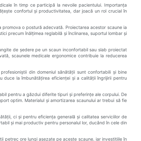
dicale în timp ce participă la nevoile pacientului. Importanța
te confortul și productivitatea, dar joacă un rol crucial în
u a promova o postură adecvată. Proiectarea acestor scaune ia
tici precum înălțimea reglabilă și înclinarea, suportul lombar și
ungite de ședere pe un scaun inconfortabil sau slab proiectat
decvată, scaunele medicale ergonomice contribuie la reducerea
ofesioniștii din domeniul sănătății sunt confortabili și bine
uce la îmbunătățirea eficienței și a calității îngrijirii pentru
il pentru a găzdui diferite tipuri și preferințe ale corpului. De
port optim. Materialul și amortizarea scaunului ar trebui să fie
ii, ci și pentru eficiența generală și calitatea serviciilor de
abil și mai productiv pentru personalul lor, ducând în cele din
 petrec ore lungi așezate pe aceste scaune, iar investițiile în