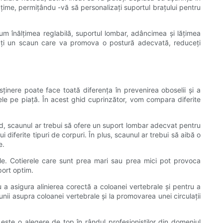
 lățime, permițându -vă să personalizați suportul brațului pentru
um înălțimea reglabilă, suportul lombar, adâncimea și lățimea
ectați un scaun care va promova o postură adecvată, reduceți
ținere poate face toată diferența în prevenirea oboselii și a
ele pe piață. În acest ghid cuprinzător, vom compara diferite
ând, scaunul ar trebui să ofere un suport lombar adecvat pentru
iferite tipuri de corpuri. În plus, scaunul ar trebui să aibă o
e.
ile. Cotierele care sunt prea mari sau prea mici pot provoca
port optim.
u a asigura alinierea corectă a coloanei vertebrale și pentru a
nii asupra coloanei vertebrale și la promovarea unei circulații
e o alegere de top în rândul profesioniștilor din domeniul