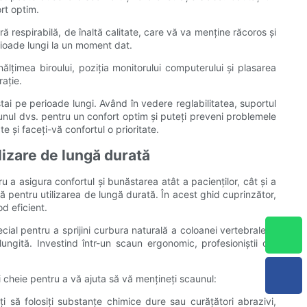
rt optim.
ă respirabilă, de înaltă calitate, care vă va menține răcoros și
erioade lungi la un moment dat.
ălțimea biroului, poziția monitorului computerului și plasarea
ație.
tai pe perioade lungi. Având în vedere reglabilitatea, suportul
aunul dvs. pentru un confort optim și puteți preveni problemele
 și faceți-vă confortul o prioritate.
izare de lungă durată
u a asigura confortul și bunăstarea atât a pacienților, cât și a
ă pentru utilizarea de lungă durată. În acest ghid cuprinzător,
d eficient.
ial pentru a sprijini curbura naturală a coloanei vertebrale și
ngită. Investind într-un scaun ergonomic, profesioniștii din
 cheie pentru a vă ajuta să vă mențineți scaunul:
i să folosiți substanțe chimice dure sau curățători abrazivi,