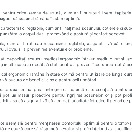
ul pentru orice semne de uzură, cum ar fi șuruburi libere, tapițer
sigura că scaunul rămâne în stare optimă.
acteristici reglabile, cum ar fi înălțimea scaunului, cotierele și supor
espunzător la corpul dvs., promovând o postură și confort adecvat.
e, cum ar fi roți sau mecanisme reglabile, asigurați -vă că le un
unului dvs. și la prevenirea eventualelor probleme.
at, depozitați scaunul medical ergonomic într -un mediu curat și uscat
ați în alte scopuri decât să stați pentru a preveni încordarea inutilă as
al ergonomic rămâne în stare optimă pentru utilizare de lungă durată. 
 vă bucura de beneficiile sale pentru anii următori.
te doar primul pas - întreținerea corectă este esențială pentru asig
 pot lua măsuri proactive pentru îngrijirea scaunelor lor și pot profit
ricit-așa că asigurați-vă că acordați prioritate întreținerii periodice 
ste esențială pentru menținerea confortului optim și pentru promova
ință de cauză care să răspundă nevoilor și preferințelor dvs. specifice.