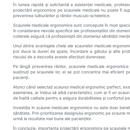
În lumea rapidă și solicitantă a asistenței medicale, profesi
proiectării ergonomice pe scaunele medicale nu poate fi sup
prevenirea tulburărilor și rănilor musculo-scheletice.
Scaunele medicale ergonomice sunt concepute în mod special p
în considerare nevoile specifice ale profesioniștilor din domeni
cotierele asigură că profesioniștii din domeniul sănătății menț
Unul dintre avantajele cheie ale scaunelor medicale ergonomi
pot duce la dureri de spate, încordare a gâtului și alte pro
riscului de a dezvolta aceste afecțiuni dureroase.
Pe lângă prevenirea rănilor, scaunele medicale ergonomice co
susținuți pe scaunele lor, ei se pot concentra mai eficient pe 
pacienți.
Atunci când selectați scaunul medical ergonomic perfect, există 
asemenea, ar trebui să aibă caracteristici, cum ar fi un scaun 
de înaltă calitate pentru a asigura durabilitatea și confortul pe
Investiția în scaune medicale ergonomice nu este doar benefică
sănătate. Prin prioritizarea designului ergonomic pe scaune me
urmă la rezultate mai bune ale pacienților.
În concluzie, importanța proiectării ergonomice pe scaunele me