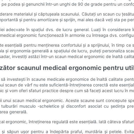
e pe podea și genunchii într-un unghi de 90 de grade pentru un confo
derare materialul și căptușeala scaunului. Căutați un scaun cu țesătur
mportantă și pentru amortizare și sprijin, mai ales dacă veți sta pe p
 adecvate în spațiul dvs. de lucru general. Luați în considerare în
. medical ergonomic funcționează în armonie cu întreaga dvs. configur
 esențială pentru menținerea confortului și a sprijinului, în timp ce s
la și ergonomia generală a spațiului de lucru, puteți personaliza sc
ar, investiți astăzi într-un scaun medical ergonomic de înaltă calitate
ător scaunul medical ergonomic pentru util
al să investești în scaune medicale ergonomice de înaltă calitate pentr
nui scaun de vârf nu este suficientă-întreținerea corectă este esențial
 și vom oferi sfaturi practice despre cum să faceți acest lucru în mo
ării unui scaun medical ergonomic. Aceste scaune sunt concepute spec
burări musculo -scheletice și disconfort asociat cu ședința prelu
tarea generală.
 ergonomic, întreținerea regulată este esențială. Iată câteva sfaturi
i săpun ușor pentru a îndepărta praful, murdăria și petele. Evitaț