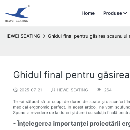
Home
Produse
HEWEI SEATING
Ghidul final pentru găsirea scaunulu
Ghidul final pentru găsire
2025-07-21
HEWEI SEATING
264
Te -ai săturat să te ocupi de dureri de spate și disconfort 
medical ergonomic perfect. În acest articol, ne vom scufunda
Spune la revedere de la dureri și dureri cu soluția finală pent
- Înțelegerea importanței proiectării 