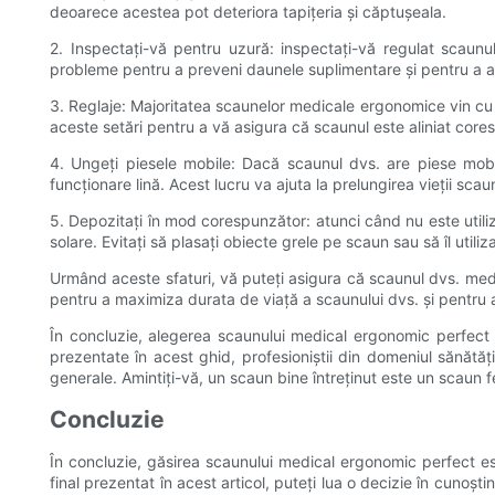
deoarece acestea pot deteriora tapițeria și căptușeala.
2. Inspectați-vă pentru uzură: inspectați-vă regulat scaun
probleme pentru a preveni daunele suplimentare și pentru a a
3. Reglaje: Majoritatea scaunelor medicale ergonomice vin cu car
aceste setări pentru a vă asigura că scaunul este aliniat cor
4. Ungeți piesele mobile: Dacă scaunul dvs. are piese mobil
funcționare lină. Acest lucru va ajuta la prelungirea vieții sca
5. Depozitați în mod corespunzător: atunci când nu este utiliz
solare. Evitați să plasați obiecte grele pe scaun sau să îl utiliz
Urmând aceste sfaturi, vă puteți asigura că scaunul dvs. medic
pentru a maximiza durata de viață a scaunului dvs. și pentru a
În concluzie, alegerea scaunului medical ergonomic perfect es
prezentate în acest ghid, profesioniștii din domeniul sănătății
generale. Amintiți-vă, un scaun bine întreținut este un scaun fe
Concluzie
În concluzie, găsirea scaunului medical ergonomic perfect e
final prezentat în acest articol, puteți lua o decizie în cunoșt