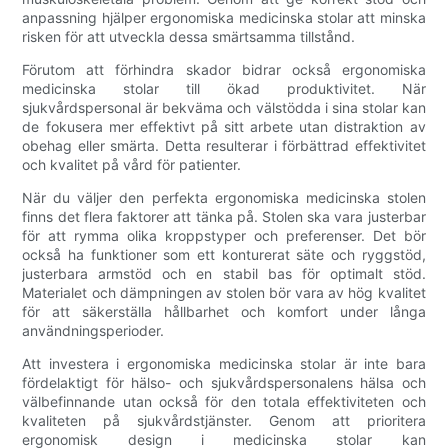
anpassning hjälper ergonomiska medicinska stolar att minska
risken för att utveckla dessa smärtsamma tillstånd.
Förutom att förhindra skador bidrar också ergonomiska
medicinska stolar till ökad produktivitet. När
sjukvårdspersonal är bekväma och välstödda i sina stolar kan
de fokusera mer effektivt på sitt arbete utan distraktion av
obehag eller smärta. Detta resulterar i förbättrad effektivitet
och kvalitet på vård för patienter.
När du väljer den perfekta ergonomiska medicinska stolen
finns det flera faktorer att tänka på. Stolen ska vara justerbar
för att rymma olika kroppstyper och preferenser. Det bör
också ha funktioner som ett konturerat säte och ryggstöd,
justerbara armstöd och en stabil bas för optimalt stöd.
Materialet och dämpningen av stolen bör vara av hög kvalitet
för att säkerställa hållbarhet och komfort under långa
användningsperioder.
Att investera i ergonomiska medicinska stolar är inte bara
fördelaktigt för hälso- och sjukvårdspersonalens hälsa och
välbefinnande utan också för den totala effektiviteten och
kvaliteten på sjukvårdstjänster. Genom att prioritera
ergonomisk design i medicinska stolar kan