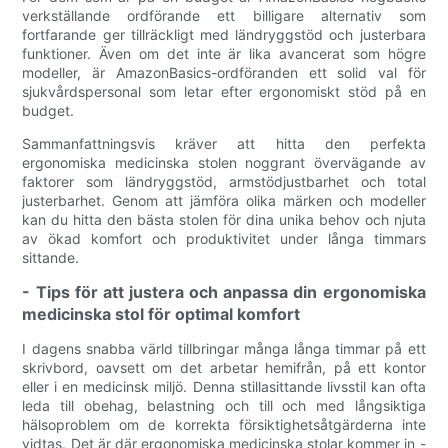
verkställande ordförande ett billigare alternativ som
fortfarande ger tillräckligt med ländryggstöd och justerbara
funktioner. Även om det inte är lika avancerat som högre
modeller, är AmazonBasics-ordföranden ett solid val för
sjukvårdspersonal som letar efter ergonomiskt stöd på en
budget.
Sammanfattningsvis kräver att hitta den perfekta
ergonomiska medicinska stolen noggrant övervägande av
faktorer som ländryggstöd, armstödjustbarhet och total
justerbarhet. Genom att jämföra olika märken och modeller
kan du hitta den bästa stolen för dina unika behov och njuta
av ökad komfort och produktivitet under långa timmars
sittande.
- Tips för att justera och anpassa din ergonomiska
medicinska stol för optimal komfort
I dagens snabba värld tillbringar många långa timmar på ett
skrivbord, oavsett om det arbetar hemifrån, på ett kontor
eller i en medicinsk miljö. Denna stillasittande livsstil kan ofta
leda till obehag, belastning och till och med långsiktiga
hälsoproblem om de korrekta försiktighetsåtgärderna inte
vidtas. Det är där ergonomiska medicinska stolar kommer in -