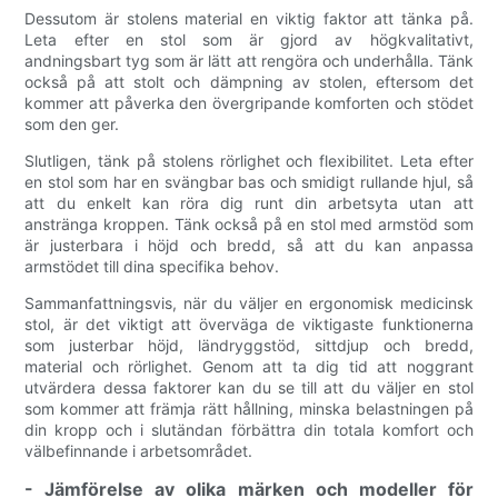
Dessutom är stolens material en viktig faktor att tänka på.
Leta efter en stol som är gjord av högkvalitativt,
andningsbart tyg som är lätt att rengöra och underhålla. Tänk
också på att stolt och dämpning av stolen, eftersom det
kommer att påverka den övergripande komforten och stödet
som den ger.
Slutligen, tänk på stolens rörlighet och flexibilitet. Leta efter
en stol som har en svängbar bas och smidigt rullande hjul, så
att du enkelt kan röra dig runt din arbetsyta utan att
anstränga kroppen. Tänk också på en stol med armstöd som
är justerbara i höjd och bredd, så att du kan anpassa
armstödet till dina specifika behov.
Sammanfattningsvis, när du väljer en ergonomisk medicinsk
stol, är det viktigt att överväga de viktigaste funktionerna
som justerbar höjd, ländryggstöd, sittdjup och bredd,
material och rörlighet. Genom att ta dig tid att noggrant
utvärdera dessa faktorer kan du se till att du väljer en stol
som kommer att främja rätt hållning, minska belastningen på
din kropp och i slutändan förbättra din totala komfort och
välbefinnande i arbetsområdet.
- Jämförelse av olika märken och modeller för