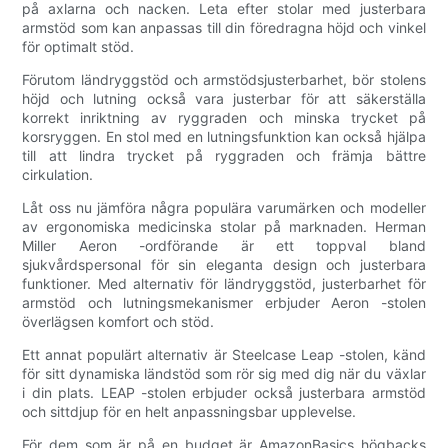
på axlarna och nacken. Leta efter stolar med justerbara
armstöd som kan anpassas till din föredragna höjd och vinkel
för optimalt stöd.
Förutom ländryggstöd och armstödsjusterbarhet, bör stolens
höjd och lutning också vara justerbar för att säkerställa
korrekt inriktning av ryggraden och minska trycket på
korsryggen. En stol med en lutningsfunktion kan också hjälpa
till att lindra trycket på ryggraden och främja bättre
cirkulation.
Låt oss nu jämföra några populära varumärken och modeller
av ergonomiska medicinska stolar på marknaden. Herman
Miller Aeron -ordförande är ett toppval bland
sjukvårdspersonal för sin eleganta design och justerbara
funktioner. Med alternativ för ländryggstöd, justerbarhet för
armstöd och lutningsmekanismer erbjuder Aeron -stolen
överlägsen komfort och stöd.
Ett annat populärt alternativ är Steelcase Leap -stolen, känd
för sitt dynamiska ländstöd som rör sig med dig när du växlar
i din plats. LEAP -stolen erbjuder också justerbara armstöd
och sittdjup för en helt anpassningsbar upplevelse.
För dem som är på en budget är AmazonBasics högbacks