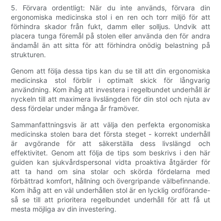
5. Förvara ordentligt: ​​När du inte används, förvara din
ergonomiska medicinska stol i en ren och torr miljö för att
förhindra skador från fukt, damm eller solljus. Undvik att
placera tunga föremål på stolen eller använda den för andra
ändamål än att sitta för att förhindra onödig belastning på
strukturen.
Genom att följa dessa tips kan du se till att din ergonomiska
medicinska stol förblir i optimalt skick för långvarig
användning. Kom ihåg att investera i regelbundet underhåll är
nyckeln till att maximera livslängden för din stol och njuta av
dess fördelar under många år framöver.
Sammanfattningsvis är att välja den perfekta ergonomiska
medicinska stolen bara det första steget - korrekt underhåll
är avgörande för att säkerställa dess livslängd och
effektivitet. Genom att följa de tips som beskrivs i den här
guiden kan sjukvårdspersonal vidta proaktiva åtgärder för
att ta hand om sina stolar och skörda fördelarna med
förbättrad komfort, hållning och övergripande välbefinnande.
Kom ihåg att en väl underhållen stol är en lycklig ordförande-
så se till att prioritera regelbundet underhåll för att få ut
mesta möjliga av din investering.