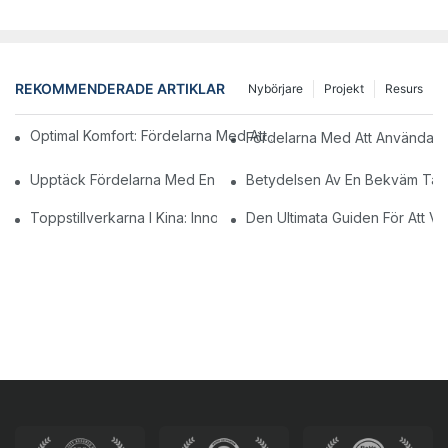
REKOMMENDERADE ARTIKLAR
Nybörjare
Projekt
Resurs
Optimal Komfort: Fördelarna Med Att Använda En Ergonomisk Me
Fördelarna Med Att Använda En 
Upptäck Fördelarna Med En Ergonomisk Medicinsk Stol För För
Betydelsen Av En Bekväm Tandk
Toppstillverkarna I Kina: Innovationer Och Kvalitet
Den Ultimata Guiden För Att Vä