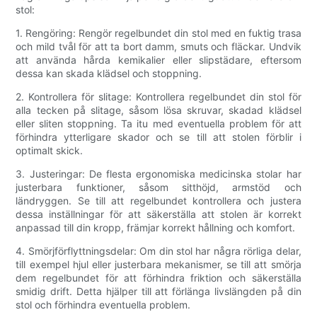
stol:
1. Rengöring: Rengör regelbundet din stol med en fuktig trasa
och mild tvål för att ta bort damm, smuts och fläckar. Undvik
att använda hårda kemikalier eller slipstädare, eftersom
dessa kan skada klädsel och stoppning.
2. Kontrollera för slitage: Kontrollera regelbundet din stol för
alla tecken på slitage, såsom lösa skruvar, skadad klädsel
eller sliten stoppning. Ta itu med eventuella problem för att
förhindra ytterligare skador och se till att stolen förblir i
optimalt skick.
3. Justeringar: De flesta ergonomiska medicinska stolar har
justerbara funktioner, såsom sitthöjd, armstöd och
ländryggen. Se till att regelbundet kontrollera och justera
dessa inställningar för att säkerställa att stolen är korrekt
anpassad till din kropp, främjar korrekt hållning och komfort.
4. Smörjförflyttningsdelar: Om din stol har några rörliga delar,
till exempel hjul eller justerbara mekanismer, se till att smörja
dem regelbundet för att förhindra friktion och säkerställa
smidig drift. Detta hjälper till att förlänga livslängden på din
stol och förhindra eventuella problem.