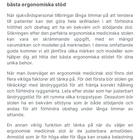
bästa ergonomiska stöd
När sjukvårdspersonal tillbringar långa timmar på att tendera
till patienter kan det göra hela skillnaden i att förhindra
trötthet och obehag att ha en bekväm och stödjande stol.
Sökningen efter den perfekta ergonomiska medicinska stolen
kan vara en skrämmande uppgift, med en mängd
varumärken och modeller på marknaden. I denna omfattande
guide kommer vi att jämföra olika märken och modeller som
hjälper dig att hitta det bästa ergonomiska stödet för dina
unika behov.
När man överväger en ergonomisk medicinsk stol finns det
flera viktiga faktorer att tänka på. För det första bör stolen ge
tillräckligt med ländryggstöd för att främja korrekt hållning
och förhindra ryggsmärta. Leta efter stolar som har justerbart
ländryggstöd för att rymma olika kroppstyper. Dessutom bör
stolen ha en bekväm sittdyna som är både stödjande och
andas för att förhindra obehag under långa timmar av
sittande.
En annan viktig funktion att tänka på när du väljer en
ergonomisk medicinsk stol är de justerbara armstöden.
Armstöd som är för höga eller för låga kan orsaka belastning