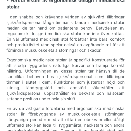
- Förstå vikten av ergonomisk design i medicinska
stolar
I den snabba och krävande världen av sjukvård tillbringar
sjukvårdspersonal långa timmar sittande i medicinska stolar
medan de tar hand om patientens behov. Betydelsen av
ergonomisk design i medicinska stolar kan inte överskattas.
En väl utformad medicinsk stol förbättrar inte bara komfort
och produktivitet utan spelar också en avgörande roll för att
förhindra muskuloskeletala störningar och skador.
Ergonomiska medicinska stolar är specifikt konstruerade för
att stödja ryggradens naturliga kurvor och främja korrekt
hållning. Utformningen av dessa stolar tar hänsyn till de
specifika behoven hos sjukvårdspersonal som tillbringar
timmar i slutet i dem. Funktioner som justerbar höjd och
lutning, ländryggstöd och armstöd säkerställer att
sjukvårdspersonal upprätthåller en bekväm och hälsosam
sittande position under hela sin skift.
En av de viktigaste fördelarna med ergonomiska medicinska
stolar är förebyggande av muskuloskeletala störningar.
Långvariga perioder med att sitta i en obekväm eller dåligt
utformad stol kan leda till ryggsmärta, nackstam och andra
muskuloskeletala problem. Genom att ge korrekt stöd och