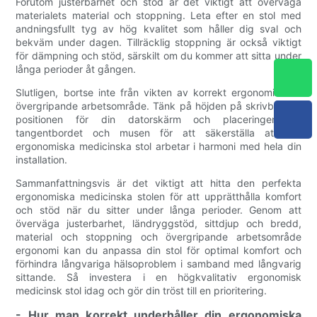
Förutom justerbarhet och stöd är det viktigt att överväga
materialets material och stoppning. Leta efter en stol med
andningsfullt tyg av hög kvalitet som håller dig sval och
bekväm under dagen. Tillräcklig stoppning är också viktigt
för dämpning och stöd, särskilt om du kommer att sitta under
långa perioder åt gången.
Slutligen, bortse inte från vikten av korrekt ergonomi i din
övergripande arbetsområde. Tänk på höjden på skrivbordet,
positionen för din datorskärm och placeringen av
tangentbordet och musen för att säkerställa att din
ergonomiska medicinska stol arbetar i harmoni med hela din
installation.
Sammanfattningsvis är det viktigt att hitta den perfekta
ergonomiska medicinska stolen för att upprätthålla komfort
och stöd när du sitter under långa perioder. Genom att
överväga justerbarhet, ländryggstöd, sittdjup och bredd,
material och stoppning och övergripande arbetsområde
ergonomi kan du anpassa din stol för optimal komfort och
förhindra långvariga hälsoproblem i samband med långvarig
sittande. Så investera i en högkvalitativ ergonomisk
medicinsk stol idag och gör din tröst till en prioritering.
- Hur man korrekt underhåller din ergonomiska