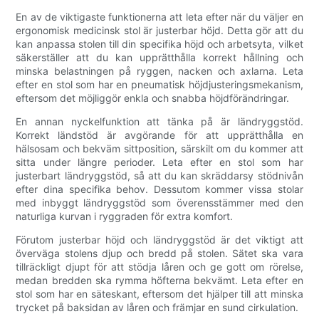
En av de viktigaste funktionerna att leta efter när du väljer en
ergonomisk medicinsk stol är justerbar höjd. Detta gör att du
kan anpassa stolen till din specifika höjd och arbetsyta, vilket
säkerställer att du kan upprätthålla korrekt hållning och
minska belastningen på ryggen, nacken och axlarna. Leta
efter en stol som har en pneumatisk höjdjusteringsmekanism,
eftersom det möjliggör enkla och snabba höjdförändringar.
En annan nyckelfunktion att tänka på är ländryggstöd.
Korrekt ländstöd är avgörande för att upprätthålla en
hälsosam och bekväm sittposition, särskilt om du kommer att
sitta under längre perioder. Leta efter en stol som har
justerbart ländryggstöd, så att du kan skräddarsy stödnivån
efter dina specifika behov. Dessutom kommer vissa stolar
med inbyggt ländryggstöd som överensstämmer med den
naturliga kurvan i ryggraden för extra komfort.
Förutom justerbar höjd och ländryggstöd är det viktigt att
överväga stolens djup och bredd på stolen. Sätet ska vara
tillräckligt djupt för att stödja låren och ge gott om rörelse,
medan bredden ska rymma höfterna bekvämt. Leta efter en
stol som har en säteskant, eftersom det hjälper till att minska
trycket på baksidan av låren och främjar en sund cirkulation.