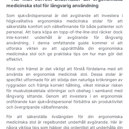
medicinska stol för långvarig användning
Som sjukvårdspersonal är det avgörande att investera i
högkvalitativa ergonomiska medicinska stolar för att
säkerställa komfort och välbefinnande för både patienter och
personal. Att bara köpa en topp-of-the-line-stol räcker dock
inte-korrekt underhåll är avgörande för långvarig
användning. I denna omfattande guide kommer vi att
utforska vikten av att upprätthålla din ergonomiska
medicinska stol och ge praktiska tips om hur man gör det
effektivt.
Först och främst är det viktigt att förstå fördelarna med att
använda en ergonomisk medicinsk stol. Dessa stolar är
specifikt utformade för att stödja den naturliga krökningen av
ryggraden och främja korrekt hållning, vilket minskar risken
för muskuloskeletala störningar och obehag i samband med
långvarig sittande. Genom att investera i en ergonomisk
ordförande kan sjukvårdspersonal förbättra sin produktivitet
och övergripande välbefinnande.
För att säkerställa livslängden för din ergonomiska
medicinska stol är regelbundet underhåll avgörande. Här är
några viktiga tips som hjälper dig ordentligt att underhålla din