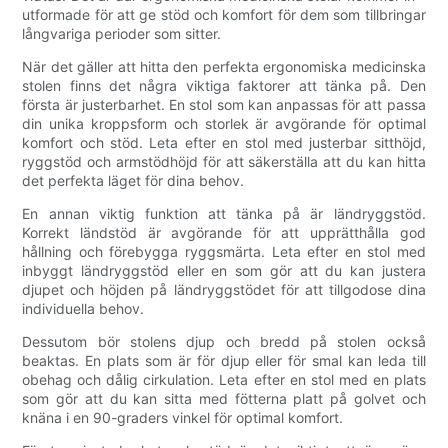
utformade för att ge stöd och komfort för dem som tillbringar
långvariga perioder som sitter.
När det gäller att hitta den perfekta ergonomiska medicinska
stolen finns det några viktiga faktorer att tänka på. Den
första är justerbarhet. En stol som kan anpassas för att passa
din unika kroppsform och storlek är avgörande för optimal
komfort och stöd. Leta efter en stol med justerbar sitthöjd,
ryggstöd och armstödhöjd för att säkerställa att du kan hitta
det perfekta läget för dina behov.
En annan viktig funktion att tänka på är ländryggstöd.
Korrekt ländstöd är avgörande för att upprätthålla god
hållning och förebygga ryggsmärta. Leta efter en stol med
inbyggt ländryggstöd eller en som gör att du kan justera
djupet och höjden på ländryggstödet för att tillgodose dina
individuella behov.
Dessutom bör stolens djup och bredd på stolen också
beaktas. En plats som är för djup eller för smal kan leda till
obehag och dålig cirkulation. Leta efter en stol med en plats
som gör att du kan sitta med fötterna platt på golvet och
knäna i en 90-graders vinkel för optimal komfort.