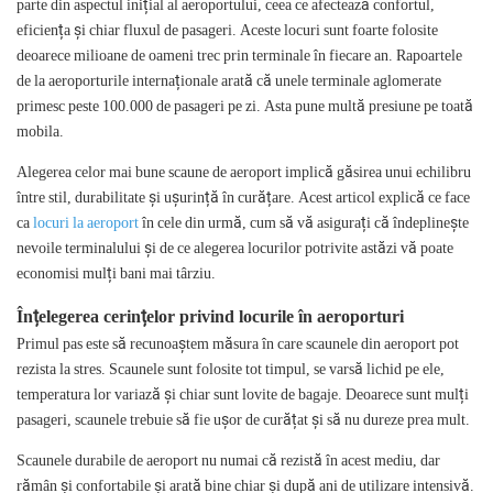
parte din aspectul inițial al aeroportului, ceea ce afectează confortul,
eficiența și chiar fluxul de pasageri. Aceste locuri sunt foarte folosite
deoarece milioane de oameni trec prin terminale în fiecare an. Rapoartele
de la aeroporturile internaționale arată că unele terminale aglomerate
primesc peste 100.000 de pasageri pe zi. Asta pune multă presiune pe toată
mobila.
Alegerea celor mai bune scaune de aeroport implică găsirea unui echilibru
între stil, durabilitate și ușurință în curățare. Acest articol explică ce face
ca
locuri la aeroport
în cele din urmă, cum să vă asigurați că îndeplinește
nevoile terminalului și de ce alegerea locurilor potrivite astăzi vă poate
economisi mulți bani mai târziu.
Înțelegerea cerințelor privind locurile în aeroporturi
Primul pas este să recunoaștem măsura în care scaunele din aeroport pot
rezista la stres. Scaunele sunt folosite tot timpul, se varsă lichid pe ele,
temperatura lor variază și chiar sunt lovite de bagaje. Deoarece sunt mulți
pasageri, scaunele trebuie să fie ușor de curățat și să nu dureze prea mult.
Scaunele durabile de aeroport nu numai că rezistă în acest mediu, dar
rămân și confortabile și arată bine chiar și după ani de utilizare intensivă.