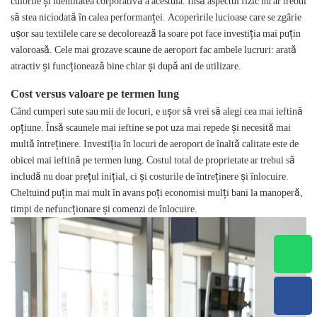
culorile și identitatea corporativă a acestuia. Însă aspectul fizic nu ar trebui
să stea niciodată în calea performanței. Acoperirile lucioase care se zgârie
ușor sau textilele care se decolorează la soare pot face investiția mai puțin
valoroasă. Cele mai grozave scaune de aeroport fac ambele lucruri: arată
atractiv și funcționează bine chiar și după ani de utilizare.
Cost versus valoare pe termen lung
Când cumperi sute sau mii de locuri, e ușor să vrei să alegi cea mai ieftină
opțiune. Însă scaunele mai ieftine se pot uza mai repede și necesită mai
multă întreținere. Investiția în locuri de aeroport de înaltă calitate este de
obicei mai ieftină pe termen lung. Costul total de proprietate ar trebui să
includă nu doar prețul inițial, ci și costurile de întreținere și înlocuire.
Cheltuind puțin mai mult în avans poți economisi mulți bani la manoperă,
timpi de nefuncționare și comenzi de înlocuire.