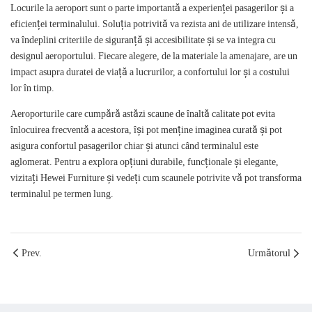
Locurile la aeroport sunt o parte importantă a experienței pasagerilor și a
eficienței terminalului. Soluția potrivită va rezista ani de utilizare intensă,
va îndeplini criteriile de siguranță și accesibilitate și se va integra cu
designul aeroportului. Fiecare alegere, de la materiale la amenajare, are un
impact asupra duratei de viață a lucrurilor, a confortului lor și a costului
lor în timp.
Aeroporturile care cumpără astăzi scaune de înaltă calitate pot evita
înlocuirea frecventă a acestora, își pot menține imaginea curată și pot
asigura confortul pasagerilor chiar și atunci când terminalul este
aglomerat. Pentru a explora opțiuni durabile, funcționale și elegante,
vizitați Hewei Furniture și vedeți cum scaunele potrivite vă pot transforma
terminalul pe termen lung.
Prev.
Următorul