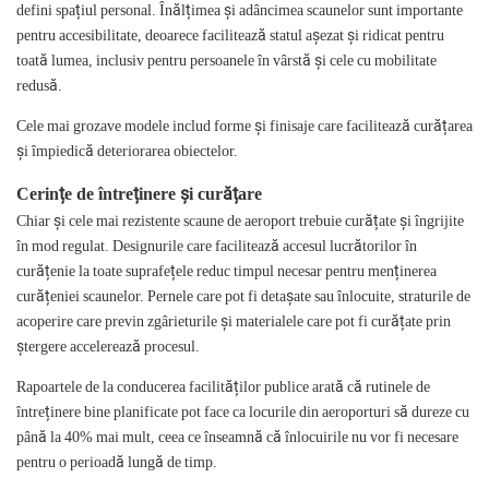
defini spațiul personal. Înălțimea și adâncimea scaunelor sunt importante
pentru accesibilitate, deoarece facilitează statul așezat și ridicat pentru
toată lumea, inclusiv pentru persoanele în vârstă și cele cu mobilitate
redusă.
Cele mai grozave modele includ forme și finisaje care facilitează curățarea
și împiedică deteriorarea obiectelor.
Cerințe de întreținere și curățare
Chiar și cele mai rezistente scaune de aeroport trebuie curățate și îngrijite
în mod regulat. Designurile care facilitează accesul lucrătorilor în
curățenie la toate suprafețele reduc timpul necesar pentru menținerea
curățeniei scaunelor. Pernele care pot fi detașate sau înlocuite, straturile de
acoperire care previn zgârieturile și materialele care pot fi curățate prin
ștergere accelerează procesul.
Rapoartele de la conducerea facilităților publice arată că rutinele de
întreținere bine planificate pot face ca locurile din aeroporturi să dureze cu
până la 40% mai mult, ceea ce înseamnă că înlocuirile nu vor fi necesare
pentru o perioadă lungă de timp.