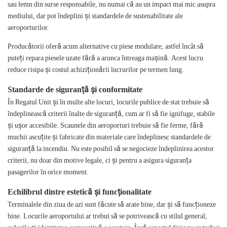
sau lemn din surse responsabile, nu numai că au un impact mai mic asupra
mediului, dar pot îndeplini și standardele de sustenabilitate ale
aeroporturilor.
Producătorii oferă acum alternative cu piese modulare, astfel încât să
puteți repara piesele uzate fără a arunca întreaga mașină. Acest lucru
reduce risipa și costul achiziționării lucrurilor pe termen lung.
Standarde de siguranță și conformitate
În Regatul Unit și în multe alte locuri, locurile publice de stat trebuie să
îndeplinească criterii înalte de siguranță, cum ar fi să fie ignifuge, stabile
și ușor accesibile. Scaunele din aeroporturi trebuie să fie ferme, fără
muchii ascuțite și fabricate din materiale care îndeplinesc standardele de
siguranță la incendiu. Nu este posibil să se negocieze îndeplinirea acestor
criterii, nu doar din motive legale, ci și pentru a asigura siguranța
pasagerilor în orice moment.
Echilibrul dintre estetică și funcționalitate
Terminalele din ziua de azi sunt făcute să arate bine, dar și să funcționeze
bine. Locurile aeroportului ar trebui să se potrivească cu stilul general,