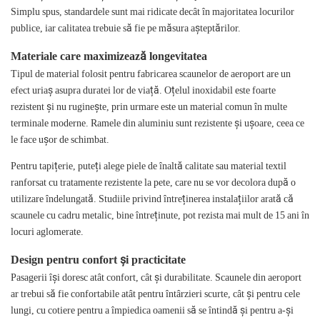
Simplu spus, standardele sunt mai ridicate decât în ​​majoritatea locurilor
publice, iar calitatea trebuie să fie pe măsura așteptărilor.
Materiale care maximizează longevitatea
Tipul de material folosit pentru fabricarea scaunelor de aeroport are un
efect uriaș asupra duratei lor de viață. Oțelul inoxidabil este foarte
rezistent și nu ruginește, prin urmare este un material comun în multe
terminale moderne. Ramele din aluminiu sunt rezistente și ușoare, ceea ce
le face ușor de schimbat.
Pentru tapițerie, puteți alege piele de înaltă calitate sau material textil
ranforsat cu tratamente rezistente la pete, care nu se vor decolora după o
utilizare îndelungată. Studiile privind întreținerea instalațiilor arată că
scaunele cu cadru metalic, bine întreținute, pot rezista mai mult de 15 ani în
locuri aglomerate.
Design pentru confort și practicitate
Pasagerii își doresc atât confort, cât și durabilitate. Scaunele din aeroport
ar trebui să fie confortabile atât pentru întârzieri scurte, cât și pentru cele
lungi, cu cotiere pentru a împiedica oamenii să se întindă și pentru a-și