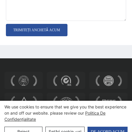
TRIMITEȚI ANCHETĂ ACUM
We use cookies to ensure that we give you the best experience
on and off our website. please review our
Politica De
Confidențialitate
Drepturi de autor © 2025 HEWEI SEATING |
Harta site-ului
Reject
Setări cookie -uri
DE ACORD ACUM