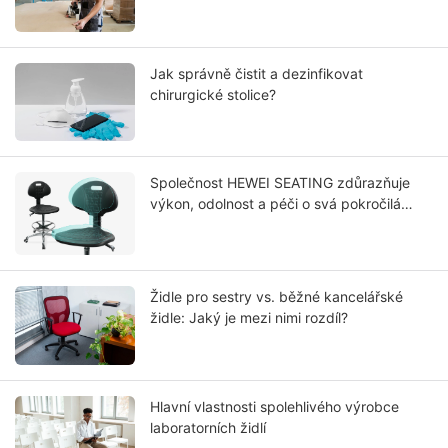
Jak správně čistit a dezinfikovat
chirurgické stolice?
Společnost HEWEI SEATING zdůrazňuje
výkon, odolnost a péči o svá pokročilá
řešení integrálního potahu sedadel z PU
polyuretanu
Židle pro sestry vs. běžné kancelářské
židle: Jaký je mezi nimi rozdíl?
Hlavní vlastnosti spolehlivého výrobce
laboratorních židlí