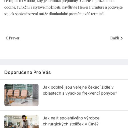
cestujících i v době, kdy je terminál přeplněný. Chcete-li prozkoumat
odolné, funkční a stylové možnosti, navštivte Hewei Furniture a podívejte
se, jak správné sezení může dlouhodobě proměnit váš terminál.
Prever
Další
Doporučeno Pro Vás
Jak odolné jsou veřejné čekací židle v
oblastech s vysokou frekvencí pohybu?
Jak najít spolehlivého výrobce
chirurgických stoliček v Číně?