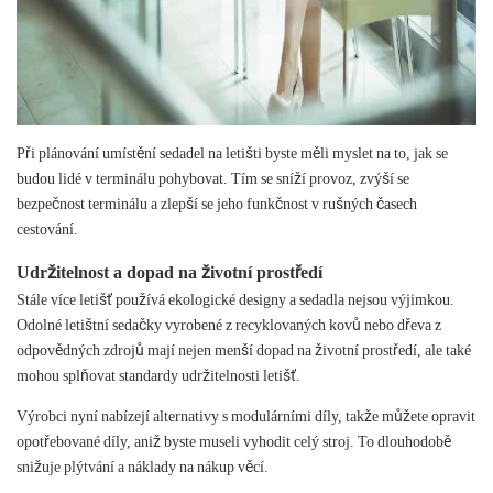
Při plánování umístění sedadel na letišti byste měli myslet na to, jak se
budou lidé v terminálu pohybovat. Tím se sníží provoz, zvýší se
bezpečnost terminálu a zlepší se jeho funkčnost v rušných časech
cestování.
Udržitelnost a dopad na životní prostředí
Stále více letišť používá ekologické designy a sedadla nejsou výjimkou.
Odolné letištní sedačky vyrobené z recyklovaných kovů nebo dřeva z
odpovědných zdrojů mají nejen menší dopad na životní prostředí, ale také
mohou splňovat standardy udržitelnosti letišť.
Výrobci nyní nabízejí alternativy s modulárními díly, takže můžete opravit
opotřebované díly, aniž byste museli vyhodit celý stroj. To dlouhodobě
snižuje plýtvání a náklady na nákup věcí.