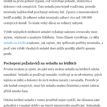
letiště na první pohled vypadá, což ovlivňuje pohodlí, efektivitu a
dokonce i tok cestujících. Tato sedadla jsou hojně využívána, protože
terminály každoročně procházejí miliony lidí. Zprávy z mezinárodních
letišť uvádějí, že některé rušné terminály odbaví více než 100 000
cestujících denně. To klade velký důraz na veškerý nábytek.
Výběr nejlepších letištních sedadel vyžaduje nalezení rovnováhy mezi
stylem, odolností a snadným čištěním. Tento článek vysvětluje, co dělá
sedadla na letišti
a nakonec, jak zajistit, aby splňovalo potřeby terminálu, a
proč vám výběr vhodných sedadel dnes může později ušetřit spoustu
peněz.
Pochopení požadavků na sedadla na letištích
Prvním krokem je zjistit, do jaké míry mohou sedadla na letištích odolat
namáhání. Sedadla se používají neustále, rozlévají se na ně tekutiny, jejich
teplota se mění a dokonce do nich mohou narazit i zavazadla. Protože je
zde hodně cestujících, musí být sedadla snadno čistitelná a nesmí zabírat
příliš mnoho času.
Odolná letištní sedadla v tomto prostředí nejen vydrží, ale zůstanou také
pohodlná a vypadají dobře i po letech intenzivního používání. Jednoduše