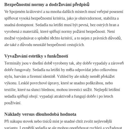
Bezpečnostní normy a dodržování předpisů
Ve Spojeném království a na mnoha dalších místech musí veřejné posezení
splňovat vysoká bezpečnostní kritéria, jako je ohnivzdornost, stabilita a
snadná dostupnost. Sedadla na letišti musí být pevná, bez ostrých hran a
vyrobená z materiálů, které splňují normy požární bezpečnosti. Není
možné vyjednávat o splnění těchto kritérií, a to nejen z právních důvodů,
ale také z důvodu neustálé bezpečnosti cestujících.
Vyvažování estetiky s funkčností
Terminály jsou v dnešní době vyrobeny tak, aby dobře vypadaly a zároveň
dobře fungovaly. Sedadla na letišti by měla odpovídat jeho celkovému
stylu, barvám a firemní identitě. Vzhled by ale nikdy neměl překážet
výkonu. Lesklé povrchové úpravy, které se snadno poškrábou, nebo
textilie, které na slunci blednou, mohou investici snížit. Nejlepší letištní
sedadla splňují obojí: vypadají atraktivně a fungují dobře i po letech
používání.
Náklady versus dlouhodobá hodnota
Při nákupu stovek nebo tisíců míst je snadné chtít zvolit nejlevnější
variantu. Levnější sedadla se ale mohou opotřebovat rychleji a vyžadovat