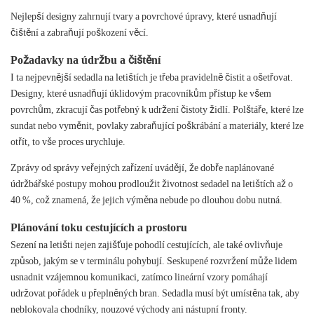
Nejlepší designy zahrnují tvary a povrchové úpravy, které usnadňují
čištění a zabraňují poškození věcí.
Požadavky na údržbu a čištění
I ta nejpevnější sedadla na letištích je třeba pravidelně čistit a ošetřovat.
Designy, které usnadňují úklidovým pracovníkům přístup ke všem
povrchům, zkracují čas potřebný k udržení čistoty židlí. Polštáře, které lze
sundat nebo vyměnit, povlaky zabraňující poškrábání a materiály, které lze
otřít, to vše proces urychluje.
Zprávy od správy veřejných zařízení uvádějí, že dobře naplánované
údržbářské postupy mohou prodloužit životnost sedadel na letištích až o
40 %, což znamená, že jejich výměna nebude po dlouhou dobu nutná.
Plánování toku cestujících a prostoru
Sezení na letišti nejen zajišťuje pohodlí cestujících, ale také ovlivňuje
způsob, jakým se v terminálu pohybují. Seskupené rozvržení může lidem
usnadnit vzájemnou komunikaci, zatímco lineární vzory pomáhají
udržovat pořádek u přeplněných bran. Sedadla musí být umístěna tak, aby
neblokovala chodníky, nouzové východy ani nástupní fronty.