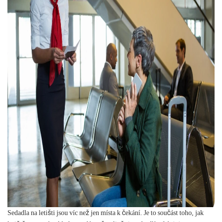
Sedadla na letišti jsou víc než jen místa k čekání. Je to součást toho, jak