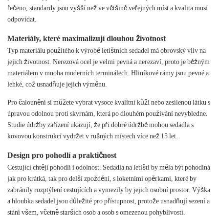
řečeno, standardy jsou vyšší než ve většině veřejných míst a kvalita musí
odpovídat.
Materiály, které maximalizují dlouhou životnost
Typ materiálu použitého k výrobě letištních sedadel má obrovský vliv na
jejich životnost. Nerezová ocel je velmi pevná a nerezaví, proto je běžným
materiálem v mnoha moderních terminálech. Hliníkové rámy jsou pevné a
lehké, což usnadňuje jejich výměnu.
Pro čalounění si můžete vybrat vysoce kvalitní kůži nebo zesílenou látku s
úpravou odolnou proti skvrnám, která po dlouhém používání nevybledne.
Studie údržby zařízení ukazují, že při dobré údržbě mohou sedadla s
kovovou konstrukcí vydržet v rušných místech více než 15 let.
Design pro pohodlí a praktičnost
Cestující chtějí pohodlí i odolnost. Sedadla na letišti by měla být pohodlná
jak pro krátká, tak pro delší zpoždění, s loketními opěrkami, které by
zabránily rozptýlení cestujících a vymezily by jejich osobní prostor. Výška
a hloubka sedadel jsou důležité pro přístupnost, protože usnadňují sezení a
stání všem, včetně starších osob a osob s omezenou pohyblivostí.