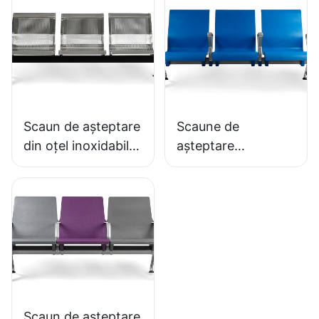
IC091 HEWEI
SEATING
SEATING
Scaun de așteptare
Scaune de
din oțel inoxidabil,
așteptare
ieftin, LC153-H1,
antibacteriene din
perfect pentru
PU cu bază din
diverse spații
aluminiu LC152
publice
pentru zone de
așteptare
Scaun de așteptare