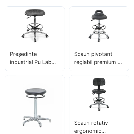
Președinte
Scaun pivotant
industrial Pu Lab
reglabil premium cu
pentru instituții de
mâner, Scaun cu
cercetare IC008
spumă intergal &
BUROGAT
PU PU STOOL
CONSTRUIT BUMĂ
DESCHIP DE PUT
HEWEI
ALIMENTARE AU-A
ADRESABILĂ
RELIAȚIA
Scaun rotativ
POOTELOR &
ergonomic