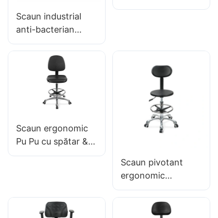
CROM 5 STAR011
premium Ic027 cu
Scaun industrial
spătar reglabil din
anti-bacterian
PU, șezut reglabil
pentru linia de
pe înălțime și bază
asamblare a
cu 5 stele din
atelierului IC015-2
aluminiu pentru
ODM OEM
laboratoare/birouri
personalizat Hewei
Scaun ergonomic
Pu Pu cu spătar &
Scaun integral din
Scaun pivotant
spumă, inel de
ergonomic
picior ajustat de
profesional IC142
înălțime &
cu spătar PU &
cotiere inel de