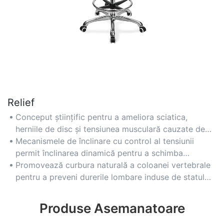
Relief
Conceput științific pentru a ameliora sciatica,
herniile de disc și tensiunea musculară cauzate de
stilul de viață sedentar.
Mecanismele de înclinare cu control al tensiunii
permit înclinarea dinamică pentru a schimba
punctele de presiune ale coloanei vertebrale.
Promovează curbura naturală a coloanei vertebrale
pentru a preveni durerile lombare induse de statul
cocoșat.
Produse Asemanatoare