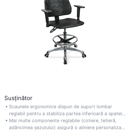
Susținător
Scaunele ergonomice dispun de suport lombar
reglabil pentru a stabiliza partea inferioară a spatelui
și a reduce tensiunea asupra coloanei vertebrale.
Mai multe componente reglabile (cotiere, tetieră,
adâncimea șezutului) asigură o aliniere personalizată