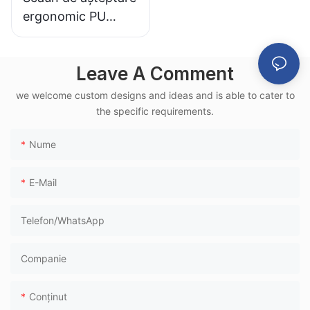
ergonomic PU
LC151-H1, cadru din
aluminiu, pentru
Leave A Comment
aeroport, utilizat în
terminale feroviare
we welcome custom designs and ideas and is able to cater to
de mare viteză
the specific requirements.
Nume
E-Mail
Telefon/WhatsApp
Companie
Conţinut