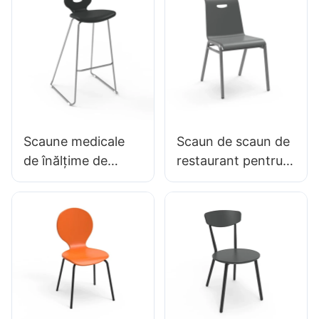
spătarului PU
reglabil & Baza de 5
stele | Perfect
pentru Office &
Utilizarea studioului
Scaune medicale
Scaun de scaun de
de înălțime de
restaurant pentru
mijloc BC133
cină de familie
pentru camere de
hotel dc034-3
urgență producător
personalizat în vrac
de scaune de
cumpărat hewei
frunte Hewei