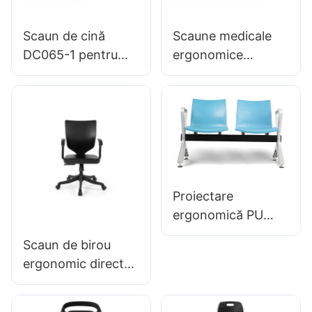
Scaun de cină
Scaune medicale
DC065-1 pentru
ergonomice
Family Restaurant
DC136-1 pentru
Hotel OEM ODM
aplicații medicale,
personalizat Hewei
angrosistul Hewei
Proiectare
ergonomică PU
scaune din sală de
Scaun de birou
așteptare LC059
ergonomic direct
pentru clinici &
din fabrică, turnat
Saloane OEM
din spumă PU,
Producător Hewei