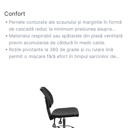
Confort
Pernele conturate ale scaunului și marginile în formă
de cascadă reduc la minimum presiunea asupra
coapselor, pentru confort pe tot parcursul zilei.
Materialul respirabil sau spătarele din plasă ventilată
previn acumularea de căldură în medii calde.
Roțile pivotante la 360 de grade și cu rulare lină
permit o mișcare fără efort în timpul sarcinilor de
lucru.