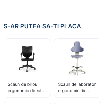
aeroport, utilizat în
PU, inel reglabil
terminale feroviare
pentru picioare și
de mare viteză
bază cu 5 stele
pentru laboratoare
S-AR PUTEA SA-TI PLACA
Scaun de birou
Scaun de laborator
ergonomic direct
ergonomic din
din fabrică, turnat
spumă PU durabilă
din spumă PU,
LD13 HEWEI