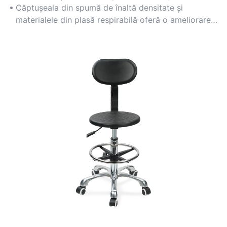
pentru diverse tipuri de corp.
Căptușeala din spumă de înaltă densitate și
materialele din plasă respirabilă oferă o ameliorare
specifică a presiunii în timpul șezutului prelungit.