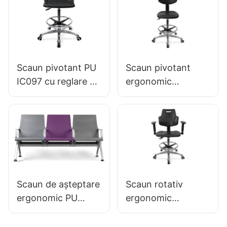
IC091 HEWEI
SEATING
Scaun pivotant PU
Scaun pivotant
IC097 cu reglare a
ergonomic
înălțimii baze
profesional pentru
stabile de 5 stele
laboratoare Scaun
perfect pentru
integral din spumă
studio de birou
(PU) & Baza de
aluminiu stabilă
Perfect pentru
laboratoare & săli
Scaun de așteptare
Scaun rotativ
de curat
ergonomic PU
ergonomic
LC151-H1, cadru din
profesional cu
aluminiu, pentru
spătar și cotiere din