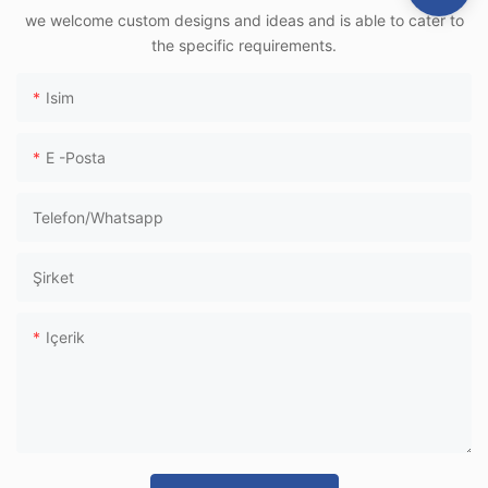
Hızlı Tren Terminali
we welcome custom designs and ideas and is able to cater to
Kullanımı İçin
the specific requirements.
Isim
E -posta
Telefon/whatsapp
Şirket
Içerik