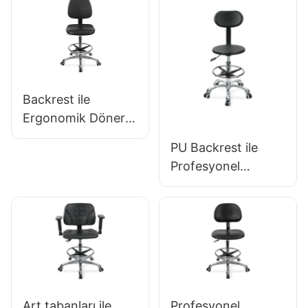
Alüminyum 5 Yıldızlı
Hewei
Tabanlı Premium
Ergonomik Döner
Sandalye Ic027
Backrest ile
Ergonomik Döner
PU Sandalye &
PU Backrest ile
İntegral köpük
Profesyonel
koltuk yüksekliği
Ergonomik Döner
ayarlanabilir ayak
Sandalye IC142 &
halkası &
Kolçaklar
laboratuvarlar/temi
Ayarlanabilir Ayak
z odalar için
Halkası &
alüminyum 5 yıldızlı
Laboratuvarlar için
taban
5 Yıldız Taban
Art tabanları ile
Profesyonel