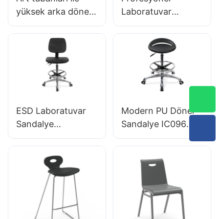
yüksek arka döner
Laboratuvar
sandalye
Ergonomik
ayarlanabilir pu
Sandalye PU
koltuk IC050
Backrest Desteği
lomber destek
360 ° döner kararlı
yüksekliği kontrolü
5 yıldızlı taban
5 yıldızlı alüminyum
bilimsel olarak
taban
laboratuvar için
ESD Laboratuvar
Modern PU Döner
ofis/laboratuvar
tasarlanmış
Sandalye
Sandalye IC096
Ergonomik PU
Yükseklik Ayarı
Backrest Tasarım
Ayarlanabilir Ayak
Genişletilmiş
Halkası & 5 yıldızlı
Laboratuvar
taban | Ofis için
Çalışması için 5
mükemmel &
Yıldızlı Alüminyum
Stüdyo kullanımı
Taban