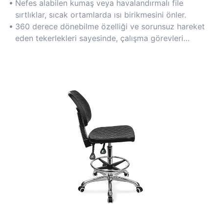
uygulanan basıncı en aza indirir.
Nefes alabilen kumaş veya havalandırmalı file
sırtlıklar, sıcak ortamlarda ısı birikmesini önler.
360 derece dönebilme özelliği ve sorunsuz hareket
eden tekerlekleri sayesinde, çalışma görevleri
sırasında zahmetsiz hareket imkanı sağlar.