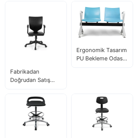
Otel OEM ODM
İçin Toptancı Hewei
Özelleştirilmiş
Hewei
Ergonomik Tasarım
PU Bekleme Odası
Sandalyeleri
Fabrikadan
Klinikler İçin LC059
Doğrudan Satış
& Salonlar OEM
Ergonomik Kalıplı
Üreticisi Hewei
PU Köpük Ofis
Koltuğu IC091
HEWEI SEATING