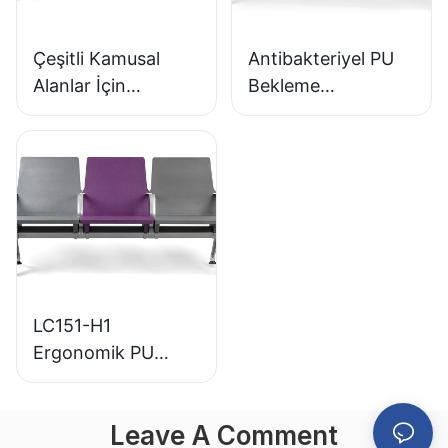
Çeşitli Kamusal
Antibakteriyel PU
Alanlar İçin
Bekleme
Mükemmel Düşük
Sandalyeleri LC152
Maliyetli Paslanmaz
Alüminyum Tabanlı
Bekleme Koltuğu
Bekleme Alanları
LC153-H1
İçin
LC151-H1
Ergonomik PU
Havaalanı Bekleme
Koltuğu Alüminyum
Leave A Comment
Çerçeve Yüksek