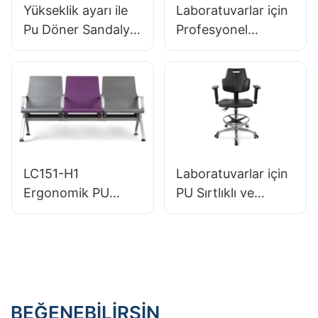
Yükseklik ayarı ile
Laboratuvarlar için
Pu Döner Sandalye
Profesyonel
IC097 Office Studio
Ergonomik Döner
için Mükemmel 5
Sandalye Entegre
Yıldızlı Taban
Köpük (PU) Koltuk
& Laboratuvarlar
için Mükemmel
Kararlı Alüminyum
Taban & Temiz
LC151-H1
Laboratuvarlar için
Odalar
Ergonomik PU
PU Sırtlıklı ve
Havaalanı Bekleme
Kolçaklı,
Koltuğu Alüminyum
Ayarlanabilir Ayak
Çerçeve Yüksek
Halkalı ve 5 Yıldızlı
Hızlı Tren Terminali
Tabanlı Profesyonel
Kullanımı İçin
Ergonomik Döner
Sandalye
BEĞENEBILIRSIN