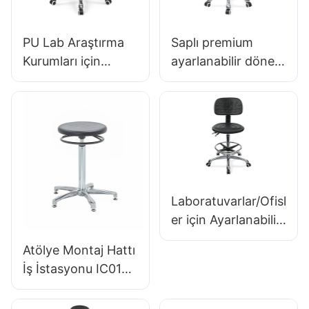
PU Lab Araştırma
Saplı premium
Kurumları için
ayarlanabilir döner
Endüstriyel
sandalye, intergal
Sandalye IC008
köpük koltuk & pu
Özel Toplu Satın Al
laborot tabure
Hewei
tasarım yüksekliği
ayarlanabilir ayak
halkası & Ultimate
Comfort IC için
Laboratuvarlar/Ofisl
krom 5 yıldızlı
er için Ayarlanabilir
taban011
PU Sırtlıklı,
Atölye Montaj Hattı
Yüksekliği
İş İstasyonu IC015-
Ayarlanabilir
2 ODM OEM
Koltuklu ve
Özelleştirilmiş