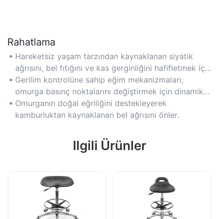
Rahatlama
Hareketsiz yaşam tarzından kaynaklanan siyatik
ağrısını, bel fıtığını ve kas gerginliğini hafifletmek için
bilimsel olarak tasarlanmıştır.
Gerilim kontrolüne sahip eğim mekanizmaları,
omurga basınç noktalarını değiştirmek için dinamik
olarak geriye yatmayı sağlar.
Omurganın doğal eğriliğini destekleyerek
kamburluktan kaynaklanan bel ağrısını önler.
Ilgili Ürünler