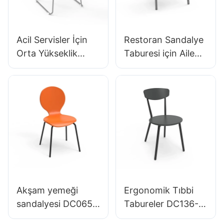
Acil Servisler İçin
Restoran Sandalye
Orta Yükseklik
Taburesi için Aile
Tıbbi Tabureleri
Yemeği Otel
BC133 Önde gelen
DC034-3 KAPILLI
sandalye üreticisi
BULUK HEWEI
Hewei
Satın Alın
Akşam yemeği
Ergonomik Tıbbi
sandalyesi DC065-
Tabureler DC136-1
1 Family Restoran
Sağlık Uygulamaları