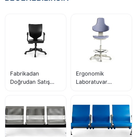
Fabrikadan
Ergonomik
Doğrudan Satış
Laboratuvar
Ergonomik Kalıplı
Sandalyesi,
PU Köpük Ofis
Dayanıklı Poliüretan
Koltuğu IC091
Köpük, LD13 HEWEI
HEWEI SEATING
SEATING