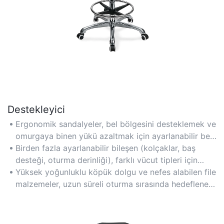
Destekleyici
Ergonomik sandalyeler, bel bölgesini desteklemek ve
omurgaya binen yükü azaltmak için ayarlanabilir bel
desteğine sahiptir.
Birden fazla ayarlanabilir bileşen (kolçaklar, baş
desteği, oturma derinliği), farklı vücut tipleri için
kişiselleştirilmiş bir uyum sağlar.
Yüksek yoğunluklu köpük dolgu ve nefes alabilen file
malzemeler, uzun süreli oturma sırasında hedeflenen
basınç azaltma özelliğini sağlar.