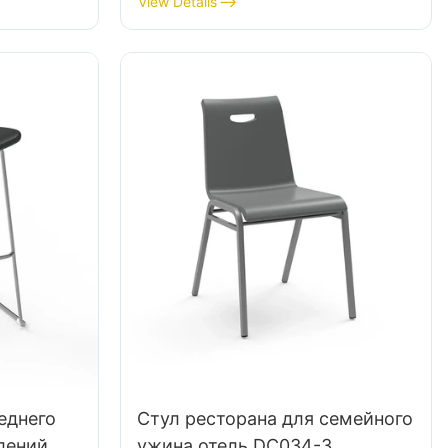
View Details
ора
Стабильная 5-звездочная
5-
базовая базовая, научно
евой
разработанная для
ратории
лаборатории
еднего
Стул ресторана для семейного
лений
ужина отель DC034-3