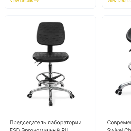
View Details
View Details
ножным кольцом &
Оправа п
Алюминиевая 5-звездочная
база для лабораторий/чистых
комнат
Председатель лаборатории
Совреме
ESD Эргономичный PU
Swivel Ch