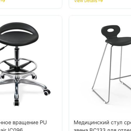
View Details
одлокотники.
IC050 Поясничная оп
управление высотой 
звездочной алюмини
базы для офиса/лабо
нное вращение PU
Медицинский стул ср
air IC096
звена BC133 для отде