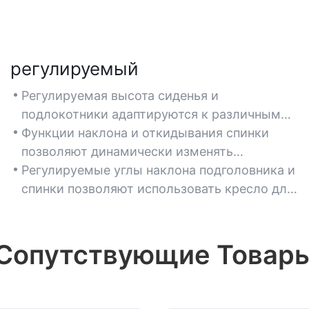
регулируемый
Регулируемая высота сиденья и
подлокотники адаптируются к различным
типам телосложения и конфигурации
Функции наклона и откидывания спинки
рабочего стола, обеспечивая
позволяют динамически изменять
индивидуальный комфорт для растущих
положение тела, обеспечивая баланс между
Регулируемые углы наклона подголовника и
подростков.
концентрацией внимания и расслаблением
спинки позволяют использовать кресло для
во время выполнения домашней работы или
различных целей, таких как игры, учеба или
творческой деятельности.
отдых.
Сопутствующие Товар