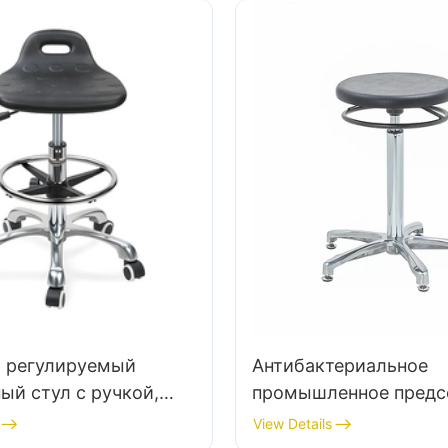
 регулируемый
Антибактериальное
ый стул с ручкой,
промышленное предс
ное пенопластовое
для семинарной сбор
View Details
& PU Lab Stul Design
линии рабочей станци