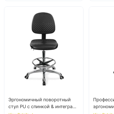
Design Р
ноги & Х
звездочн
Ultimate 
Эргономичный поворотный
Професс
стул PU с спинкой & интеграл
эргоном
пенопласта, регулируемое
стул IC14