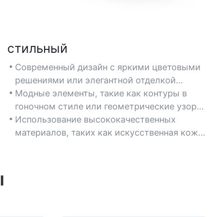
стильный
Современный дизайн с яркими цветовыми
решениями или элегантной отделкой
прекрасно дополняет эстетику
Модные элементы, такие как контуры в
подростковых комнат, от игровых зон до
гоночном стиле или геометрические узоры,
минималистичных пространств.
придают любому рабочему пространству
Использование высококачественных
молодежную, энергичную атмосферу.
материалов, таких как искусственная кожа
или сетчатые вставки, обеспечивает
элегантный внешний вид без ущерба для
комфорта и функциональности.
ы