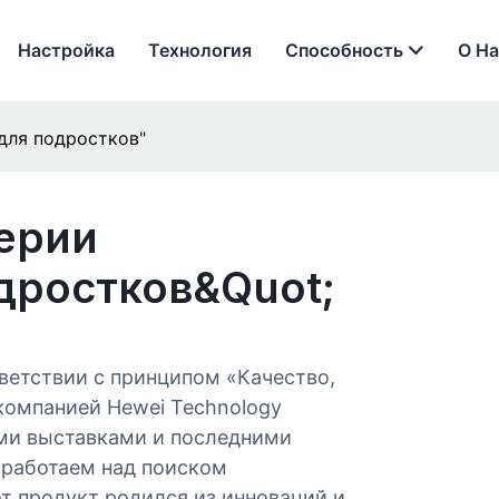
Настройка
Технология
Способность
О На
для подростков"
ерии
дростков&quot;
ветствии с принципом «Качество,
компанией Hewei Technology
ыми выставками и последними
 работаем над поиском
т продукт родился из инноваций и