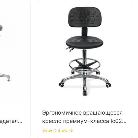
Эргономичное вращающееся
едатель
кресло премиум-класса Ic027
очной
с регулируемой спинкой из
View Details
и IC015-
полиуретана, регулируемым