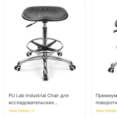
PU Lab Industrial Chair для
Премиум
исследовательских
поворотн
учреждений IC008 Tasted Buck
межгаль
View Details
View Details
Buy Hewei
сиденье 