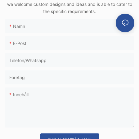
we welcome custom designs and ideas and is able to cater to
användning i
the specific requirements.
höghastighetstågte
rminaler
Namn
E-Post
Telefon/whatsapp
Företag
Innehåll