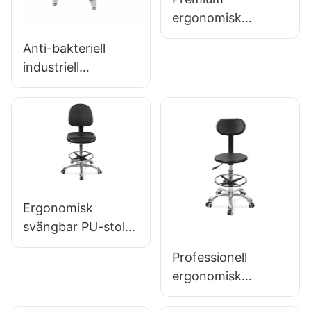
IC011
ergonomisk
snurrstol Ic027
Anti-bakteriell
med justerbart PU-
industriell
ryggstöd,
ordförande för
höjdjusterbar sits
verkstadsmonterin
och 5-stjärnigt
gslinje Workstation
aluminiumbas för
IC015-2 ODM OEM
laboratorier/kontor
Anpassad Hewei
Ergonomisk
svängbar PU-stol
med ryggstöd &
Professionell
Integrerad
ergonomisk
skumsätets
svivelstol IC142
höjdjusterbar