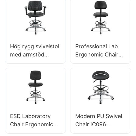
med PU-ryggstöd
fotring &
& armstöd
justerbar fotring &
5-stjärnig bas för
laboratorier
Hög rygg svivelstol
Professional Lab
med armstöd
Ergonomic Chair
Justerbar PU-säte
Pu ryggstöd 360 °
IC050 LUMBAR
Svivel Stabil 5-
Support
stjärnig bas
Höjdkontroll 5-
Vetenskapligt
stjärnig
utformad för
aluminiumbas för
laboratorium
kontor/labb
ESD Laboratory
Modern PU Swivel
Chair Ergonomic
Chair IC096
PU ryggstöddesign
Höjdjustering