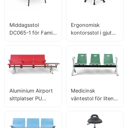
Middagsstol
Ergonomisk
DC065-1 för Family
kontorsstol i gjuten
Restaurant Hotel
PU-skum direkt
OEM ODM
från fabriken IC091
Anpassad Hewei
HEWEI SEATING
Aluminium Airport
Medicinsk
sittplatser PU
väntestol för liten
Väntestol för
klinik LC034
Airport Lounge
Tillverkare Hewei
Lounge LC098