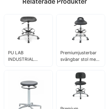
Relaterade Produkter
PU LAB
Premiumjusterbar
INDUSTRIAL
svängbar stol med
PRODE för
handtag, intergal
forskningsinstitutio
skumsäte & PU LAB
ner IC008
PALL DESIGN
Skräddarsydd
Höjdjusterbar
bulkköp Hewei
fotring & Kromad
5-stjärnig bas för
ultimat komfort
Premium