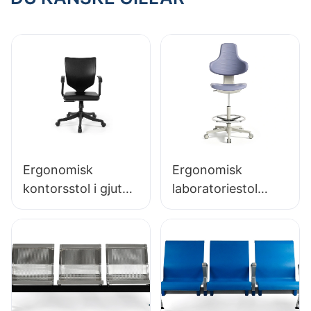
kontorsstudio
för kliniker och
sjukhus
Ergonomisk
Ergonomisk
kontorsstol i gjuten
laboratoriestol
PU-skum direkt
slitstark PU-skum
från fabriken IC091
LD13 HEWEI
HEWEI SEATING
SEATING