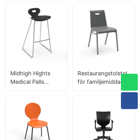
5-stjärnigt
Justerbar fotring &
aluminiumbas för
5-stjärnig bas |
utökat labbarbete
Perfekt för kontor
&
studioanvändning
Midhigh Hights
Restaurangstolstol
Medical Palls
för familjemiddag
BC133 för
Hotel DC034-3
akutmottagare
Skräddarsydd
Ledande
bulkköp Hewei
stoltillverkare
Hewei