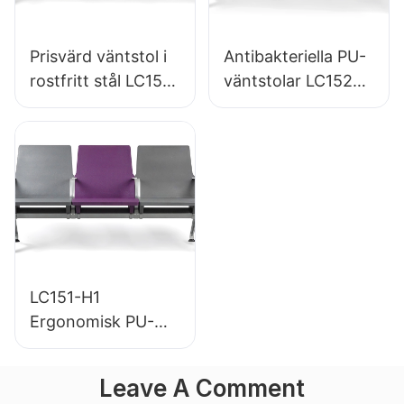
Prisvärd väntstol i
Antibakteriella PU-
rostfritt stål LC153-
väntstolar LC152
H1 Perfekt för olika
aluminiumbas för
offentliga
väntzoner
utrymmen
LC151-H1
Ergonomisk PU-
väntstol för
flygplatser i
Leave A Comment
aluminiumram för