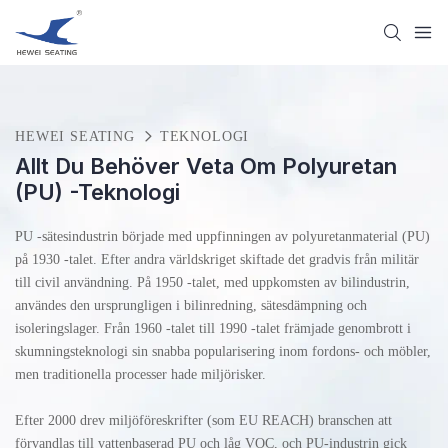
HEWEI SEATING
TEKNOLOGI
Allt Du Behöver Veta Om Polyuretan
(PU) -teknologi
PU -sätesindustrin började med uppfinningen av polyuretanmaterial (PU)
på 1930 -talet. Efter andra världskriget skiftade det gradvis från militär
till civil användning. På 1950 -talet, med uppkomsten av bilindustrin,
användes den ursprungligen i bilinredning, sätesdämpning och
isoleringslager. Från 1960 -talet till 1990 -talet främjade genombrott i
skumningsteknologi sin snabba popularisering inom fordons- och möbler,
men traditionella processer hade miljörisker.
Efter 2000 drev miljöföreskrifter (som EU REACH) branschen att
förvandlas till vattenbaserad PU och låg VOC, och PU-industrin gick