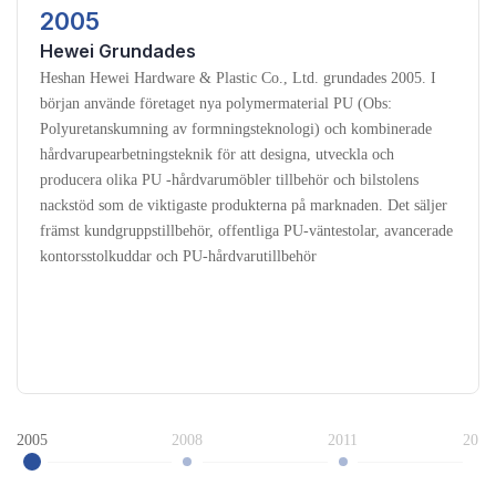
2005
Hewei Grundades
Heshan Hewei Hardware & Plastic Co., Ltd. grundades 2005. I
början använde företaget nya polymermaterial PU (Obs:
Polyuretanskumning av formningsteknologi) och kombinerade
hårdvarupearbetningsteknik för att designa, utveckla och
producera olika PU -hårdvarumöbler tillbehör och bilstolens
nackstöd som de viktigaste produkterna på marknaden. Det säljer
främst kundgruppstillbehör, offentliga PU-väntestolar, avancerade
kontorsstolkuddar och PU-hårdvarutillbehör
2005
2008
2011
2011