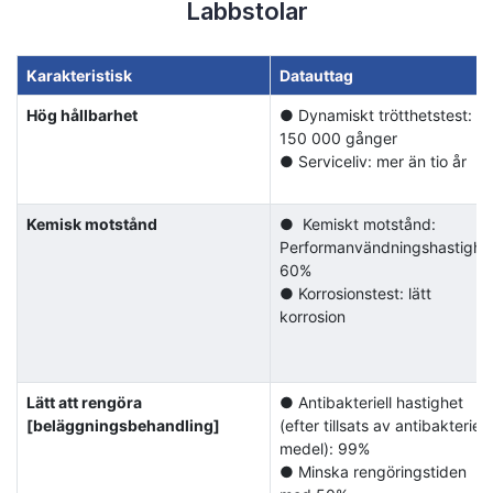
Labbstolar
Karakteristisk
Datauttag
Hög hållbarhet
● Dynamiskt trötthetstest:
150 000 gånger
● Serviceliv: mer än tio år
Kemisk motstånd
● Kemiskt motstånd:
Performanvändningshastighe
60%
● Korrosionstest: lätt
korrosion
Lätt att rengöra
● Antibakteriell hastighet
[beläggningsbehandling]
(efter tillsats av antibakteriellt
medel): 99%
● Minska rengöringstiden