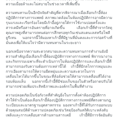
ความเมื่อยล้าและไม่สบายในช่วงเวลาที่เพิ่มขึ้น
ความทนทานเป็นอีกปัจจัยสำคัญที่ควรพิจารณาเมื่อเลือกเก้าอี้ห้อง
ปฏิบัติการทางการแพทย์ สภาพแวดล้อมในห้องปฏิบัติการอาจมีความ
รุนแรงและเรียกร้องโดยมีเก้าอี้อยู่ภายใต้การใช้งานบ่อยครั้งและ
สารเคมีหรือสารอันตรายที่อาจเกิดขึ้น เลือกเก้าอี้ที่ทำจากวัสดุ
คุณภาพสูงที่สามารถทนต่อการสึกหรอทุกวันเช่นสแตนเลสหรือโพลี
ยูรีเทน นอกจากนี้ให้มองหาเก้าอี้ที่มีฐานที่มั่นคงและการก่อสร้างที่
มั่นคงเพื่อให้แน่ใจว่ามีความทนทานในระยะยาว
นอกเหนือจากความสะดวกสบายและความทนทานการทำงานยังมี
ความสำคัญเมื่อเลือกเก้าอี้ห้องปฏิบัติการทางการแพทย์ พิจารณางาน
และกิจกรรมเฉพาะที่จะดำเนินการในห้องปฏิบัติการและเลือกเก้าอี้ที่
สามารถรองรับความต้องการเหล่านี้ได้ เก้าอี้ที่มีกลไกการหมุนและ
การเอียงสามารถให้ความยืดหยุ่นและความสะดวกในการ
เคลื่อนไหวได้มากขึ้นในขณะที่ล้อล้อช่วยให้สามารถเคลื่อนที่ได้ง่าย
รอบห้องแล็บ นอกจากนี้เก้าอี้ที่มีช่องเก็บของในตัวหรือถาดปรับได้
สามารถช่วยเพิ่มประสิทธิภาพและองค์กรในพื้นที่ทำงาน
ความปลอดภัยเป็นข้อกังวลที่สำคัญยิ่งในการตั้งค่าห้องปฏิบัติการ
ทำให้จำเป็นต้องเลือกเก้าอี้ห้องปฏิบัติการทางการแพทย์ที่ตรงตามกฎ
ระเบียบและมาตรฐานอุตสาหกรรม มองหาเก้าอี้ที่ได้รับการออกแบบ
ด้วยคุณสมบัติด้านความปลอดภัยเช่นวัสดุป้องกันสถิติเบาะหลังดับ
เพลิงและการเคลือบสารต้านทานสารเคมี เก้าอี้ที่มีการจัดอันดับ