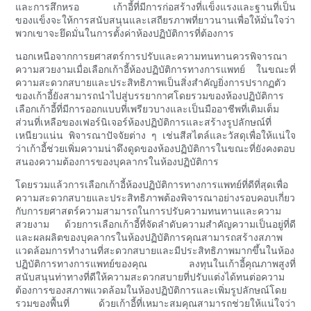
และการสึกหรอ เก้าอี้ที่มีการก่อสร้างที่แข็งแรงและฐานที่เป็น
ของแข็งจะให้การสนับสนุนและเสถียรภาพที่ยาวนานเพื่อให้มั่นใจว่า
พวกเขาจะยึดมั่นในการตั้งค่าห้องปฏิบัติการที่ต้องการ
นอกเหนือจากการยศาสตร์การปรับและความทนทานควรพิจารณา
ความสวยงามเมื่อเลือกเก้าอี้ห้องปฏิบัติการทางการแพทย์ ในขณะที่
ความสะดวกสบายและประสิทธิภาพเป็นสิ่งสำคัญยิ่งการปรากฏตัว
ของเก้าอี้ยังสามารถนำไปสู่บรรยากาศโดยรวมของห้องปฏิบัติการ
เลือกเก้าอี้ที่มีการออกแบบที่เพรียวบางและเป็นมืออาชีพที่เติมเต็ม
ส่วนที่เหลือของเฟอร์นิเจอร์ห้องปฏิบัติการและสร้างรูปลักษณ์ที่
เหนียวแน่น พิจารณาปัจจัยต่าง ๆ เช่นสีสไตล์และวัสดุเพื่อให้แน่ใจ
ว่าเก้าอี้ช่วยเพิ่มความน่าดึงดูดของห้องปฏิบัติการในขณะที่ยังคงตอบ
สนองความต้องการของบุคลากรในห้องปฏิบัติการ
โดยรวมแล้วการเลือกเก้าอี้ห้องปฏิบัติการทางการแพทย์ที่ดีที่สุดเพื่อ
ความสะดวกสบายและประสิทธิภาพต้องพิจารณาอย่างรอบคอบเกี่ยว
กับการยศาสตร์ความสามารถในการปรับความทนทานและความ
สวยงาม ด้วยการเลือกเก้าอี้ที่จัดลำดับความสำคัญความเป็นอยู่ที่ดี
และผลผลิตของบุคลากรในห้องปฏิบัติการคุณสามารถสร้างสภาพ
แวดล้อมการทำงานที่สะดวกสบายและมีประสิทธิภาพมากขึ้นในห้อง
ปฏิบัติการทางการแพทย์ของคุณ ลงทุนในเก้าอี้คุณภาพสูงที่
สนับสนุนท่าทางที่ดีให้ความสะดวกสบายที่ปรับแต่งได้ทนต่อความ
ต้องการของสภาพแวดล้อมในห้องปฏิบัติการและเพิ่มรูปลักษณ์โดย
รวมของพื้นที่ ด้วยเก้าอี้ที่เหมาะสมคุณสามารถช่วยให้แน่ใจว่า