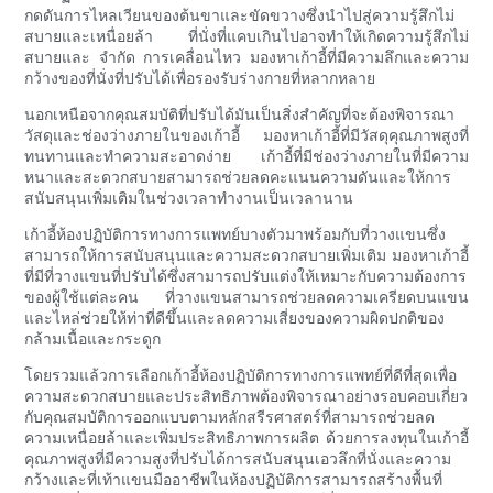
กดดันการไหลเวียนของต้นขาและขัดขวางซึ่งนำไปสู่ความรู้สึกไม่
สบายและเหนื่อยล้า ที่นั่งที่แคบเกินไปอาจทำให้เกิดความรู้สึกไม่
สบายและ จำกัด การเคลื่อนไหว มองหาเก้าอี้ที่มีความลึกและความ
กว้างของที่นั่งที่ปรับได้เพื่อรองรับร่างกายที่หลากหลาย
นอกเหนือจากคุณสมบัติที่ปรับได้มันเป็นสิ่งสำคัญที่จะต้องพิจารณา
วัสดุและช่องว่างภายในของเก้าอี้ มองหาเก้าอี้ที่มีวัสดุคุณภาพสูงที่
ทนทานและทำความสะอาดง่าย เก้าอี้ที่มีช่องว่างภายในที่มีความ
หนาและสะดวกสบายสามารถช่วยลดคะแนนความดันและให้การ
สนับสนุนเพิ่มเติมในช่วงเวลาทำงานเป็นเวลานาน
เก้าอี้ห้องปฏิบัติการทางการแพทย์บางตัวมาพร้อมกับที่วางแขนซึ่ง
สามารถให้การสนับสนุนและความสะดวกสบายเพิ่มเติม มองหาเก้าอี้
ที่มีที่วางแขนที่ปรับได้ซึ่งสามารถปรับแต่งให้เหมาะกับความต้องการ
ของผู้ใช้แต่ละคน ที่วางแขนสามารถช่วยลดความเครียดบนแขน
และไหล่ช่วยให้ท่าที่ดีขึ้นและลดความเสี่ยงของความผิดปกติของ
กล้ามเนื้อและกระดูก
โดยรวมแล้วการเลือกเก้าอี้ห้องปฏิบัติการทางการแพทย์ที่ดีที่สุดเพื่อ
ความสะดวกสบายและประสิทธิภาพต้องพิจารณาอย่างรอบคอบเกี่ยว
กับคุณสมบัติการออกแบบตามหลักสรีรศาสตร์ที่สามารถช่วยลด
ความเหนื่อยล้าและเพิ่มประสิทธิภาพการผลิต ด้วยการลงทุนในเก้าอี้
คุณภาพสูงที่มีความสูงที่ปรับได้การสนับสนุนเอวลึกที่นั่งและความ
กว้างและที่เท้าแขนมืออาชีพในห้องปฏิบัติการสามารถสร้างพื้นที่