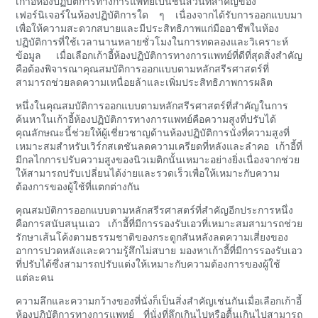
เก้าอี้ห้องปฏิบัติการทางการแพทย์เป็นชิ้นส่วนที่สำคัญของ
เฟอร์นิเจอร์ในห้องปฏิบัติการใด ๆ เนื่องจากได้รับการออกแบบมา
เพื่อให้ความสะดวกสบายและมีประสิทธิภาพแก่มืออาชีพในห้อง
ปฏิบัติการที่ใช้เวลานานหลายชั่วโมงในการทดลองและวิเคราะห์
ข้อมูล เมื่อเลือกเก้าอี้ห้องปฏิบัติการทางการแพทย์ที่ดีที่สุดสิ่งสำคัญ
คือต้องพิจารณาคุณสมบัติการออกแบบตามหลักสรีรศาสตร์ที่
สามารถช่วยลดความเหนื่อยล้าและเพิ่มประสิทธิภาพการผลิต
หนึ่งในคุณสมบัติการออกแบบตามหลักสรีรศาสตร์ที่สำคัญในการ
ค้นหาในเก้าอี้ห้องปฏิบัติการทางการแพทย์คือความสูงที่ปรับได้
คุณลักษณะนี้ช่วยให้ผู้เชี่ยวชาญด้านห้องปฏิบัติการนั่งที่ความสูงที่
เหมาะสมสำหรับเวิร์กสเตชันลดความเครียดที่หลังและลำคอ เก้าอี้ที่
มีกลไกการปรับความสูงของนิวเมติกนั้นเหมาะอย่างยิ่งเนื่องจากช่วย
ให้สามารถปรับเปลี่ยนได้ง่ายและรวดเร็วเพื่อให้เหมาะกับความ
ต้องการของผู้ใช้ที่แตกต่างกัน
คุณสมบัติการออกแบบตามหลักสรีรศาสตร์ที่สำคัญอีกประการหนึ่ง
คือการสนับสนุนเอว เก้าอี้ที่มีการรองรับเอวที่เหมาะสมสามารถช่วย
รักษาเส้นโค้งตามธรรมชาติของกระดูกสันหลังลดความเสี่ยงของ
อาการปวดหลังและความรู้สึกไม่สบาย มองหาเก้าอี้ที่มีการรองรับเอว
ที่ปรับได้ซึ่งสามารถปรับแต่งให้เหมาะกับความต้องการของผู้ใช้
แต่ละคน
ความลึกและความกว้างของที่นั่งก็เป็นสิ่งสำคัญเช่นกันเมื่อเลือกเก้าอี้
ห้องปฏิบัติการทางการแพทย์ ที่นั่งที่ลึกเกินไปหรือตื้นเกินไปสามารถ