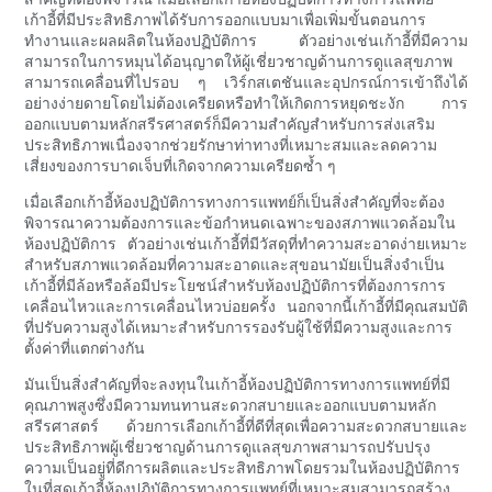
เก้าอี้ที่มีประสิทธิภาพได้รับการออกแบบมาเพื่อเพิ่มขั้นตอนการ
ทำงานและผลผลิตในห้องปฏิบัติการ ตัวอย่างเช่นเก้าอี้ที่มีความ
สามารถในการหมุนได้อนุญาตให้ผู้เชี่ยวชาญด้านการดูแลสุขภาพ
สามารถเคลื่อนที่ไปรอบ ๆ เวิร์กสเตชันและอุปกรณ์การเข้าถึงได้
อย่างง่ายดายโดยไม่ต้องเครียดหรือทำให้เกิดการหยุดชะงัก การ
ออกแบบตามหลักสรีรศาสตร์ก็มีความสำคัญสำหรับการส่งเสริม
ประสิทธิภาพเนื่องจากช่วยรักษาท่าทางที่เหมาะสมและลดความ
เสี่ยงของการบาดเจ็บที่เกิดจากความเครียดซ้ำ ๆ
เมื่อเลือกเก้าอี้ห้องปฏิบัติการทางการแพทย์ก็เป็นสิ่งสำคัญที่จะต้อง
พิจารณาความต้องการและข้อกำหนดเฉพาะของสภาพแวดล้อมใน
ห้องปฏิบัติการ ตัวอย่างเช่นเก้าอี้ที่มีวัสดุที่ทำความสะอาดง่ายเหมาะ
สำหรับสภาพแวดล้อมที่ความสะอาดและสุขอนามัยเป็นสิ่งจำเป็น
เก้าอี้ที่มีล้อหรือล้อมีประโยชน์สำหรับห้องปฏิบัติการที่ต้องการการ
เคลื่อนไหวและการเคลื่อนไหวบ่อยครั้ง นอกจากนี้เก้าอี้ที่มีคุณสมบัติ
ที่ปรับความสูงได้เหมาะสำหรับการรองรับผู้ใช้ที่มีความสูงและการ
ตั้งค่าที่แตกต่างกัน
มันเป็นสิ่งสำคัญที่จะลงทุนในเก้าอี้ห้องปฏิบัติการทางการแพทย์ที่มี
คุณภาพสูงซึ่งมีความทนทานสะดวกสบายและออกแบบตามหลัก
สรีรศาสตร์ ด้วยการเลือกเก้าอี้ที่ดีที่สุดเพื่อความสะดวกสบายและ
ประสิทธิภาพผู้เชี่ยวชาญด้านการดูแลสุขภาพสามารถปรับปรุง
ความเป็นอยู่ที่ดีการผลิตและประสิทธิภาพโดยรวมในห้องปฏิบัติการ
ในที่สุดเก้าอี้ห้องปฏิบัติการทางการแพทย์ที่เหมาะสมสามารถสร้าง