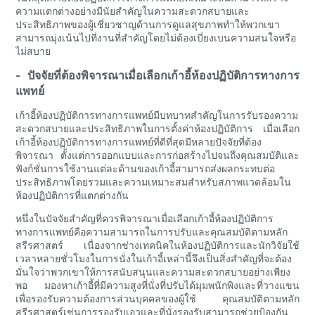
ความแตกต่างอย่างมีนัยสำคัญในความสะดวกสบายและ
ประสิทธิภาพของผู้เชี่ยวชาญด้านการดูแลสุขภาพทำให้พวกเขา
สามารถมุ่งเน้นไปที่งานที่สำคัญโดยไม่ต้องเบี่ยงเบนความสนใจหรือ
ไม่สบาย
- ปัจจัยที่ต้องพิจารณาเมื่อเลือกเก้าอี้ห้องปฏิบัติการทางการ
แพทย์
เก้าอี้ห้องปฏิบัติการทางการแพทย์มีบทบาทสำคัญในการรับรองความ
สะดวกสบายและประสิทธิภาพในการตั้งค่าห้องปฏิบัติการ เมื่อเลือก
เก้าอี้ห้องปฏิบัติการทางการแพทย์ที่ดีที่สุดมีหลายปัจจัยที่ต้อง
พิจารณา ตั้งแต่การออกแบบและการก่อสร้างไปจนถึงคุณสมบัติและ
ฟังก์ชั่นการใช้งานแต่ละด้านของเก้าอี้สามารถส่งผลกระทบต่อ
ประสิทธิภาพโดยรวมและความเหมาะสมสำหรับสภาพแวดล้อมใน
ห้องปฏิบัติการที่แตกต่างกัน
หนึ่งในปัจจัยสำคัญที่ควรพิจารณาเมื่อเลือกเก้าอี้ห้องปฏิบัติการ
ทางการแพทย์คือความสามารถในการปรับและคุณสมบัติตามหลัก
สรีรศาสตร์ เนื่องจากช่างเทคนิคในห้องปฏิบัติการและนักวิจัยใช้
เวลาหลายชั่วโมงในการนั่งในเก้าอี้เหล่านี้จึงเป็นสิ่งสำคัญที่จะต้อง
มั่นใจว่าพวกเขาให้การสนับสนุนและความสะดวกสบายอย่างเพียง
พอ มองหาเก้าอี้ที่มีความสูงที่นั่งที่ปรับได้มุมพนักพิงและที่วางแขน
เพื่อรองรับความต้องการส่วนบุคคลของผู้ใช้ คุณสมบัติตามหลัก
สรีรศาสตร์เช่นการรองรับเอวและที่นั่งรองรับสามารถช่วยป้องกัน