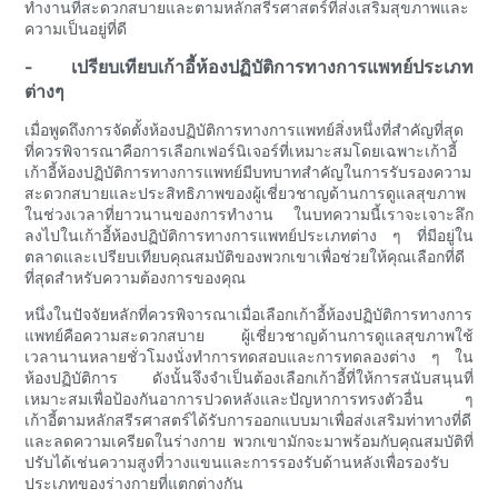
ทำงานที่สะดวกสบายและตามหลักสรีรศาสตร์ที่ส่งเสริมสุขภาพและ
ความเป็นอยู่ที่ดี
- เปรียบเทียบเก้าอี้ห้องปฏิบัติการทางการแพทย์ประเภท
ต่างๆ
เมื่อพูดถึงการจัดตั้งห้องปฏิบัติการทางการแพทย์สิ่งหนึ่งที่สำคัญที่สุด
ที่ควรพิจารณาคือการเลือกเฟอร์นิเจอร์ที่เหมาะสมโดยเฉพาะเก้าอี้
เก้าอี้ห้องปฏิบัติการทางการแพทย์มีบทบาทสำคัญในการรับรองความ
สะดวกสบายและประสิทธิภาพของผู้เชี่ยวชาญด้านการดูแลสุขภาพ
ในช่วงเวลาที่ยาวนานของการทำงาน ในบทความนี้เราจะเจาะลึก
ลงไปในเก้าอี้ห้องปฏิบัติการทางการแพทย์ประเภทต่าง ๆ ที่มีอยู่ใน
ตลาดและเปรียบเทียบคุณสมบัติของพวกเขาเพื่อช่วยให้คุณเลือกที่ดี
ที่สุดสำหรับความต้องการของคุณ
หนึ่งในปัจจัยหลักที่ควรพิจารณาเมื่อเลือกเก้าอี้ห้องปฏิบัติการทางการ
แพทย์คือความสะดวกสบาย ผู้เชี่ยวชาญด้านการดูแลสุขภาพใช้
เวลานานหลายชั่วโมงนั่งทำการทดสอบและการทดลองต่าง ๆ ใน
ห้องปฏิบัติการ ดังนั้นจึงจำเป็นต้องเลือกเก้าอี้ที่ให้การสนับสนุนที่
เหมาะสมเพื่อป้องกันอาการปวดหลังและปัญหาการทรงตัวอื่น ๆ
เก้าอี้ตามหลักสรีรศาสตร์ได้รับการออกแบบมาเพื่อส่งเสริมท่าทางที่ดี
และลดความเครียดในร่างกาย พวกเขามักจะมาพร้อมกับคุณสมบัติที่
ปรับได้เช่นความสูงที่วางแขนและการรองรับด้านหลังเพื่อรองรับ
ประเภทของร่างกายที่แตกต่างกัน