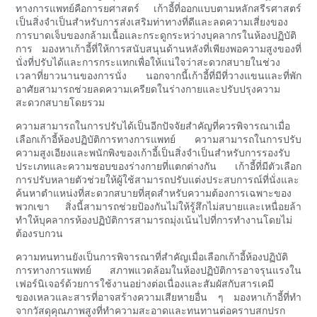
ทางการแพทย์คือการยศาสตร์ เก้าอี้ที่ออกแบบตามหลักสรีรศาสตร์
เป็นสิ่งจำเป็นสำหรับการส่งเสริมท่าทางที่ดีและลดความเสี่ยงของ
การบาดเจ็บของกล้ามเนื้อและกระดูกระหว่างบุคลากรในห้องปฏิบัติ
การ มองหาเก้าอี้ที่ให้การสนับสนุนด้านหลังที่เพียงพอความสูงของที่
นั่งที่ปรับได้และการกระแทกเพื่อให้แน่ใจว่าสะดวกสบายในช่วง
เวลาที่ยาวนานของการนั่ง นอกจากนี้เก้าอี้ที่มีที่วางแขนและที่พัก
อาศัยสามารถช่วยลดความเครียดในร่างกายและปรับปรุงความ
สะดวกสบายโดยรวม
ความสามารถในการปรับได้เป็นอีกปัจจัยสำคัญที่ควรพิจารณาเมื่อ
เลือกเก้าอี้ห้องปฏิบัติการทางการแพทย์ ความสามารถในการปรับ
ความสูงเอียงและพนักพิงของเก้าอี้เป็นสิ่งจำเป็นสำหรับการรองรับ
ประเภทและความชอบของร่างกายที่แตกต่างกัน เก้าอี้ที่มีตัวเลือก
การปรับหลายตัวช่วยให้ผู้ใช้สามารถปรับแต่งประสบการณ์ที่นั่งและ
ค้นหาตำแหน่งที่สะดวกสบายที่สุดสำหรับความต้องการเฉพาะของ
พวกเขา สิ่งนี้สามารถช่วยป้องกันไม่ให้รู้สึกไม่สบายและเหนื่อยล้า
ทำให้บุคลากรห้องปฏิบัติการสามารถมุ่งเน้นไปที่การทำงานโดยไม่
ต้องรบกวน
ความทนทานยังเป็นการพิจารณาที่สำคัญเมื่อเลือกเก้าอี้ห้องปฏิบัติ
การทางการแพทย์ สภาพแวดล้อมในห้องปฏิบัติการอาจรุนแรงใน
เฟอร์นิเจอร์ด้วยการใช้งานอย่างต่อเนื่องและสัมผัสกับสารเคมี
ของเหลวและสารที่อาจสร้างความเสียหายอื่น ๆ มองหาเก้าอี้ที่ทำ
จากวัสดุคุณภาพสูงที่ทำความสะอาดและทนทานต่อคราบสกปรก