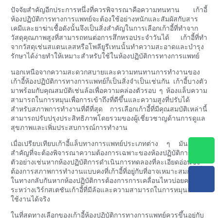
ปัจจัยสำคัญอีกประการหนึ่งที่ควรพิจารณาคือความทนทาน เก้าอี้
ห้องปฏิบัติการทางการแพทย์จะต้องใช้อย่างหนักและสัมผัสกับสาร
เคมีและยาฆ่าเชื้อดังนั้นจึงเป็นสิ่งสำคัญในการเลือกเก้าอี้ที่ทำจาก
วัสดุคุณภาพสูงที่สามารถทนต่อการสึกหรอประจำวันได้ เก้าอี้ที่ทำ
จากวัสดุเช่นสแตนเลสหรือโพลียูรีเทนนั้นทำความสะอาดและบำรุง
รักษาได้ง่ายทำให้เหมาะสำหรับใช้ในห้องปฏิบัติการทางการแพทย์
นอกเหนือจากความสะดวกสบายและความทนทานการทำงานของ
เก้าอี้ห้องปฏิบัติการทางการแพทย์ก็เป็นสิ่งจำเป็นเช่นกัน เก้าอี้บางตัว
มาพร้อมกับคุณสมบัติเช่นล้อเพื่อความคล่องตัวรอบ ๆ ห้องแล็บความ
สามารถในการหมุนเพื่อการเข้าถึงที่ดีขึ้นและความสูงที่ปรับได้
สำหรับสภาพการทำงานที่ดีที่สุด การเลือกเก้าอี้ที่มีคุณสมบัติเหล่านี้
สามารถปรับปรุงประสิทธิภาพโดยรวมของผู้เชี่ยวชาญด้านการดูแล
สุขภาพและเพิ่มประสบการณ์การทำงาน
เมื่อเปรียบเทียบเก้าอี้แล็บทางการแพทย์ประเภทต่าง ๆ มันเป็นสิ่ง
สำคัญที่จะต้องพิจารณาความต้องการเฉพาะของห้องปฏิบัติการ
ตัวอย่างเช่นหากห้องปฏิบัติการดำเนินการทดลองที่ละเอียดอ่อนซึ่ง
ต้องการสภาพการทำงานแบบคงที่เก้าอี้ที่อยู่กับที่อาจเหมาะสมกว่า
ในทางกลับกันหากห้องปฏิบัติการต้องการการเคลื่อนไหวบ่อยครั้ง
ระหว่างเวิร์กสเตชันเก้าอี้ที่มีล้อและความสามารถในการหมุนอาจ
ใช้งานได้จริง
ในที่สุดทางเลือกของเก้าอี้ห้องปฏิบัติการทางการแพทย์ควรขึ้นอยู่กับ