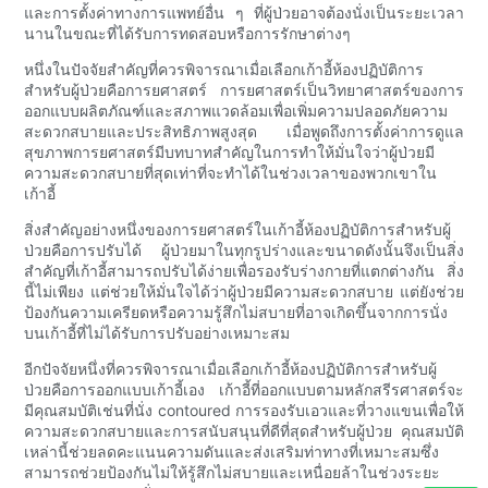
และการตั้งค่าทางการแพทย์อื่น ๆ ที่ผู้ป่วยอาจต้องนั่งเป็นระยะเวลา
นานในขณะที่ได้รับการทดสอบหรือการรักษาต่างๆ
หนึ่งในปัจจัยสำคัญที่ควรพิจารณาเมื่อเลือกเก้าอี้ห้องปฏิบัติการ
สำหรับผู้ป่วยคือการยศาสตร์ การยศาสตร์เป็นวิทยาศาสตร์ของการ
ออกแบบผลิตภัณฑ์และสภาพแวดล้อมเพื่อเพิ่มความปลอดภัยความ
สะดวกสบายและประสิทธิภาพสูงสุด เมื่อพูดถึงการตั้งค่าการดูแล
สุขภาพการยศาสตร์มีบทบาทสำคัญในการทำให้มั่นใจว่าผู้ป่วยมี
ความสะดวกสบายที่สุดเท่าที่จะทำได้ในช่วงเวลาของพวกเขาใน
เก้าอี้
สิ่งสำคัญอย่างหนึ่งของการยศาสตร์ในเก้าอี้ห้องปฏิบัติการสำหรับผู้
ป่วยคือการปรับได้ ผู้ป่วยมาในทุกรูปร่างและขนาดดังนั้นจึงเป็นสิ่ง
สำคัญที่เก้าอี้สามารถปรับได้ง่ายเพื่อรองรับร่างกายที่แตกต่างกัน สิ่ง
นี้ไม่เพียง แต่ช่วยให้มั่นใจได้ว่าผู้ป่วยมีความสะดวกสบาย แต่ยังช่วย
ป้องกันความเครียดหรือความรู้สึกไม่สบายที่อาจเกิดขึ้นจากการนั่ง
บนเก้าอี้ที่ไม่ได้รับการปรับอย่างเหมาะสม
อีกปัจจัยหนึ่งที่ควรพิจารณาเมื่อเลือกเก้าอี้ห้องปฏิบัติการสำหรับผู้
ป่วยคือการออกแบบเก้าอี้เอง เก้าอี้ที่ออกแบบตามหลักสรีรศาสตร์จะ
มีคุณสมบัติเช่นที่นั่ง contoured การรองรับเอวและที่วางแขนเพื่อให้
ความสะดวกสบายและการสนับสนุนที่ดีที่สุดสำหรับผู้ป่วย คุณสมบัติ
เหล่านี้ช่วยลดคะแนนความดันและส่งเสริมท่าทางที่เหมาะสมซึ่ง
สามารถช่วยป้องกันไม่ให้รู้สึกไม่สบายและเหนื่อยล้าในช่วงระยะ