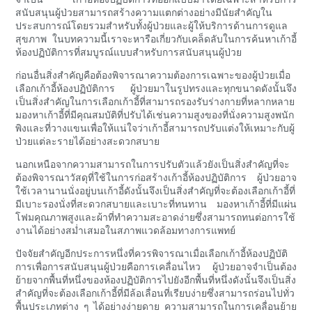
สนับสนุนผู้ป่วยสามารถสร้างความแตกต่างอย่างมีนัยสำคัญใน
ประสบการณ์โดยรวมสำหรับทั้งผู้ป่วยและผู้ให้บริการด้านการดูแล
สุขภาพ ในบทความนี้เราจะหารือเกี่ยวกับเคล็ดลับในการค้นหาเก้าอี้
ห้องปฏิบัติการที่สมบูรณ์แบบสำหรับการสนับสนุนผู้ป่วย
ก่อนอื่นสิ่งสำคัญคือต้องพิจารณาความต้องการเฉพาะของผู้ป่วยเมื่อ
เลือกเก้าอี้ห้องปฏิบัติการ ผู้ป่วยมาในรูปทรงและทุกขนาดดังนั้นจึง
เป็นสิ่งสำคัญในการเลือกเก้าอี้ที่สามารถรองรับร่างกายที่หลากหลาย
มองหาเก้าอี้ที่มีคุณสมบัติที่ปรับได้เช่นความสูงของที่นั่งความสูงพนัก
พิงและที่วางแขนเพื่อให้แน่ใจว่าเก้าอี้สามารถปรับแต่งให้เหมาะกับผู้
ป่วยแต่ละรายได้อย่างสะดวกสบาย
นอกเหนือจากความสามารถในการปรับตัวแล้วยังเป็นสิ่งสำคัญที่จะ
ต้องพิจารณาวัสดุที่ใช้ในการก่อสร้างเก้าอี้ห้องปฏิบัติการ ผู้ป่วยอาจ
ใช้เวลานานนั่งอยู่บนเก้าอี้ดังนั้นจึงเป็นสิ่งสำคัญที่จะต้องเลือกเก้าอี้ที่
มีเบาะรองนั่งที่สะดวกสบายและเบาะที่ทนทาน มองหาเก้าอี้ที่มีแผ่น
โฟมคุณภาพสูงและผ้าที่ทำความสะอาดง่ายซึ่งสามารถทนต่อการใช้
งานได้อย่างสม่ำเสมอในสภาพแวดล้อมทางการแพทย์
ปัจจัยสำคัญอีกประการหนึ่งที่ควรพิจารณาเมื่อเลือกเก้าอี้ห้องปฏิบัติ
การเพื่อการสนับสนุนผู้ป่วยคือการเคลื่อนไหว ผู้ป่วยอาจจำเป็นต้อง
ย้ายจากพื้นที่หนึ่งของห้องปฏิบัติการไปยังอีกพื้นที่หนึ่งดังนั้นจึงเป็นสิ่ง
สำคัญที่จะต้องเลือกเก้าอี้ที่มีล้อเลื่อนที่เรียบง่ายซึ่งสามารถร่อนไปทั่ว
พื้นประเภทต่าง ๆ ได้อย่างง่ายดาย ความสามารถในการเคลื่อนย้าย