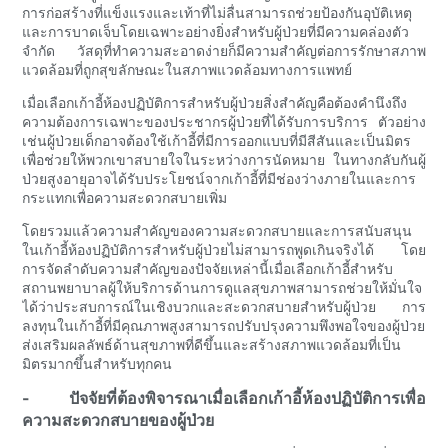
การก่อสร้างที่แข็งแรงและเท้าที่ไม่ลื่นสามารถช่วยป้องกันอุบัติเหตุ
และการบาดเจ็บโดยเฉพาะอย่างยิ่งสำหรับผู้ป่วยที่มีความคล่องตัว
จำกัด วัสดุที่ทำความสะอาดง่ายก็มีความสำคัญต่อการรักษาสภาพ
แวดล้อมที่ถูกสุขลักษณะในสภาพแวดล้อมทางการแพทย์
เมื่อเลือกเก้าอี้ห้องปฏิบัติการสำหรับผู้ป่วยสิ่งสำคัญคือต้องคำนึงถึง
ความต้องการเฉพาะของประชากรผู้ป่วยที่ได้รับการบริการ ตัวอย่าง
เช่นผู้ป่วยเด็กอาจต้องใช้เก้าอี้ที่มีการออกแบบที่มีสีสันและเป็นมิตร
เพื่อช่วยให้พวกเขาสบายใจในระหว่างการนัดหมาย ในทางกลับกันผู้
ป่วยสูงอายุอาจได้รับประโยชน์จากเก้าอี้ที่มีช่องว่างภายในและการ
กระแทกเพื่อความสะดวกสบายเพิ่ม
โดยรวมแล้วความสำคัญของความสะดวกสบายและการสนับสนุน
ในเก้าอี้ห้องปฏิบัติการสำหรับผู้ป่วยไม่สามารถพูดเกินจริงได้ โดย
การจัดลำดับความสำคัญของปัจจัยเหล่านี้เมื่อเลือกเก้าอี้สำหรับ
สถานพยาบาลผู้ให้บริการด้านการดูแลสุขภาพสามารถช่วยให้มั่นใจ
ได้ว่าประสบการณ์ในเชิงบวกและสะดวกสบายสำหรับผู้ป่วย การ
ลงทุนในเก้าอี้ที่มีคุณภาพสูงสามารถปรับปรุงความพึงพอใจของผู้ป่วย
ส่งเสริมผลลัพธ์ด้านสุขภาพที่ดีขึ้นและสร้างสภาพแวดล้อมที่เป็น
มิตรมากขึ้นสำหรับทุกคน
- ปัจจัยที่ต้องพิจารณาเมื่อเลือกเก้าอี้ห้องปฏิบัติการเพื่อ
ความสะดวกสบายของผู้ป่วย