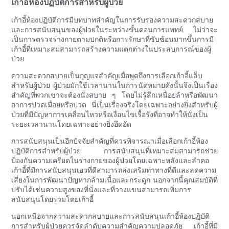
เก้าอี้ห้องปฏิบัติการสำหรับผู้ป่วย
เก้าอี้ห้องปฏิบัติการมีบทบาทสำคัญในการรับรองความสะดวกสบาย
และการสนับสนุนของผู้ป่วยในระหว่างขั้นตอนการแพทย์ ไม่ว่าจะ
เป็นการตรวจร่างกายตามปกติหรือการรักษาที่ซับซ้อนมากขึ้นการมี
เก้าอี้ที่เหมาะสมสามารถสร้างความแตกต่างในประสบการณ์ของผู้
ป่วย
ความสะดวกสบายเป็นกุญแจสำคัญเมื่อพูดถึงการเลือกเก้าอี้แล็บ
สำหรับผู้ป่วย ผู้ป่วยมักใช้เวลานานในการนัดหมายดังนั้นจึงเป็นเรื่อง
สำคัญที่พวกเขาจะต้องนั่งสบาย ๆ โดยไม่รู้สึกเหนื่อยล้าหรือพัฒนา
อาการปวดเมื่อยหรือปวด นี่เป็นเรื่องจริงโดยเฉพาะอย่างยิ่งสำหรับผู้
ป่วยที่มีปัญหาการเคลื่อนไหวหรือเงื่อนไขเรื้อรังที่อาจทำให้นั่งเป็น
ระยะเวลานานโดยเฉพาะอย่างยิ่งอึดอัด
การสนับสนุนเป็นอีกปัจจัยสำคัญที่ควรพิจารณาเมื่อเลือกเก้าอี้ห้อง
ปฏิบัติการสำหรับผู้ป่วย การสนับสนุนที่เหมาะสมสามารถช่วย
ป้องกันความเครียดในร่างกายของผู้ป่วยโดยเฉพาะหลังและลำคอ
เก้าอี้ที่มีการสนับสนุนเอวที่ดีสามารถส่งเสริมท่าทางที่ดีและลดความ
เสี่ยงในการพัฒนาปัญหากล้ามเนื้อและกระดูก นอกจากนี้คุณสมบัติที่
ปรับได้เช่นความสูงของที่นั่งและที่วางแขนสามารถเพิ่มการ
สนับสนุนโดยรวมโดยเก้าอี้
นอกเหนือจากความสะดวกสบายและการสนับสนุนเก้าอี้ห้องปฏิบัติ
การสำหรับผู้ป่วยควรจัดลำดับความสำคัญความปลอดภัย เก้าอี้ที่มี