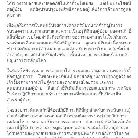
ได้อย่างง่ายดายและปลอดภัยในเก้าอี้จะไม่เพียง แต่เป็นประโยชน์
ต่อผู้ป่วย แต่ยังปรับปรุงประสิทธิภาพของผู้ให้บริการด้านการดูแล
สุขภาพ
เมื่อพูดถึงการสนับสนุนผู้ป่วยการยศาสตร์มีบทบาทสำคัญในการ
รับรองความสะดวกสบายและความเป็นอยู่ที่ดีของผู้ป่วย มองหาเก้าอี้
แล็บที่ออกแบบโดยคำนึงถึงหลักการของการยศาสตร์ในใจเช่นการ
รองรับเอวที่เหมาะสมและที่นั่งที่มีรูปทรง คุณสมบัติเหล่านี้สามารถ
ช่วยป้องกันความรู้สึกไม่สบายและส่งเสริมท่าทางที่เหมาะสมซึ่งเป็น
สิ่งสำคัญอย่างยิ่งสำหรับผู้ป่วยที่อาจฟื้นตัวจากการผ่าตัดหรือประสบ
ปัญหาการเคลื่อนไหว
ในที่สุดให้พิจารณาการออกแบบโดยรวมและความสวยงามของเก้าอี้
ห้องปฏิบัติการ ในขณะที่ฟังก์ชั่นเป็นสิ่งสำคัญยิ่งการปรากฏตัวของ
เก้าอี้ยังสามารถนำไปสู่ความสะดวกสบายโดยรวมและการ
สนับสนุนของผู้ป่วย เลือกเก้าอี้ที่เติมเต็มการออกแบบสภาพแวดล้อม
ในห้องปฏิบัติการและสร้างบรรยากาศที่อบอุ่นและเป็นมืออาชีพ
สำหรับผู้ป่วย
โดยสรุปการค้นหาเก้าอี้ห้องปฏิบัติการที่ดีที่สุดสำหรับการสนับสนุนผู้
ป่วยต้องพิจารณาอย่างรอบคอบถึงความต้องการของผู้ป่วยวัสดุการ
เคลื่อนไหวการยศาสตร์และการออกแบบ ด้วยการคำนึงถึงเคล็ดลับ
เหล่านี้ผู้ให้บริการด้านการดูแลสุขภาพสามารถมั่นใจได้ว่าผู้ป่วยจะ
ได้รับความสะดวกสบายและการสนับสนุนที่พวกเขาต้องการในช่วง