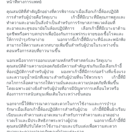
หน้าที่ทางการแพทย์
คุณสมบัติที่สำคัญอีกอย่างที่ควรพิจารณาเมื่อเลือกเก้าอี้ห้องปฏิบัติ
การสำหรับผู้ป่วยคือวัสดุเบาะ เก้าอี้ที่มีเบาะที่มีคุณภาพสูงและ
ทำความสะอาดเป็นสิ่งจำเป็นสำหรับการรักษาสภาพแวดล้อมที่
สะอาดและสุขอนามัยในห้องปฏิบัติการ เลือกเก้าอี้ที่มีเบาะยาต้าน
จุลชีพหรือคราบสกปรกเพื่อป้องกันการแพร่กระจายของเชื้อโรคและ
ให้การบำรุงรักษาง่าย นอกจากนี้เก้าอี้ที่มีเบาะที่นั่งและพนักพิง
สามารถให้ความสะดวกสบายเพิ่มขึ้นสำหรับผู้ป่วยในระหว่างขั้น
ตอนหรือการสอบที่ยาวนานขึ้น
นอกเหนือจากการออกแบบตามหลักสรีรศาสตร์และวัสดุเบาะ
คุณสมบัติด้านความปลอดภัยยังมีความสำคัญเช่นกันเมื่อเลือกเก้าอี้
ห้องปฏิบัติการสำหรับผู้ป่วย มองหาเก้าอี้ที่มีการก่อสร้างที่แข็งแรง
และความจุน้ำหนักที่เหมาะสำหรับผู้ป่วยที่จะใช้พวกเขา เก้าอี้ที่มี
กลไกการล็อคสามารถให้ความมั่นคงและความปลอดภัยที่เพิ่มขึ้น
โดยเฉพาะอย่างยิ่งสำหรับผู้ป่วยที่อาจมีปัญหาการเคลื่อนไหวหรือ
ต้องการการสนับสนุนเพิ่มเติมในระหว่างขั้นตอน
นอกจากนี้ให้พิจารณาความสะดวกในการใช้งานและการบำรุง
รักษาเมื่อเลือกเก้าอี้ห้องปฏิบัติการสำหรับผู้ป่วย เก้าอี้ที่มีพื้นผิวเรียบ
เนียนและทำความสะอาดเหมาะสำหรับการทำความสะอาดอย่าง
รวดเร็วและมีประสิทธิภาพระหว่างผู้ป่วย นอกจากนี้เก้าอี้ที่มี
คุณสมบัติที่ปรับได้ควรใช้งานง่ายและปรับแต่งเพื่อความสะดวก
สบายและความปลอดภัยของผู้ป่วยแต่ละราย