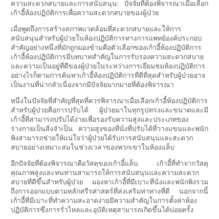
ความสะดวกสบายและการสนับสนุน: ปัจจัยที่ต้องพิจารณาเมื่อเลือก
เก้าอี้ห้องปฏิบัติการเพื่อความสะดวกสบายของผู้ป่วย
เมื่อพูดถึงการสร้างสภาพแวดล้อมที่สะดวกสบายและให้การ
สนับสนุนสำหรับผู้ป่วยในห้องปฏิบัติการทางการแพทย์องค์ประกอบ
สำคัญอย่างหนึ่งที่มักถูกมองข้ามคือตัวเลือกของเก้าอี้ห้องปฏิบัติการ
เก้าอี้ห้องปฏิบัติการมีบทบาทสำคัญในการรับรองความสะดวกสบาย
และความเป็นอยู่ที่ดีของผู้ป่วยในระหว่างการเยี่ยมชมห้องปฏิบัติการ
อย่างไรก็ตามการค้นหาเก้าอี้ห้องปฏิบัติการที่ดีที่สุดสำหรับผู้ป่วยอาจ
เป็นงานที่น่ากลัวเนื่องจากมีปัจจัยมากมายที่ต้องพิจารณา
หนึ่งในปัจจัยที่สำคัญที่สุดที่ควรพิจารณาเมื่อเลือกเก้าอี้ห้องปฏิบัติการ
สำหรับผู้ป่วยคือการปรับได้ ผู้ป่วยมาในทุกรูปทรงและขนาดและมี
เก้าอี้ที่สามารถปรับได้ง่ายเพื่อรองรับความสูงและประเภทของ
ร่างกายเป็นสิ่งจำเป็น ความสูงของที่นั่งที่ปรับได้ที่วางแขนและพนัก
พิงสามารถช่วยให้แน่ใจว่าผู้ป่วยได้รับการสนับสนุนและสะดวก
สบายอย่างเหมาะสมในช่วงเวลาของพวกเขาในห้องแล็บ
อีกปัจจัยที่ต้องพิจารณาคือวัสดุของเก้าอี้แล็บ เก้าอี้ที่ทำจากวัสดุ
คุณภาพสูงและทนทานสามารถให้การสนับสนุนและความสะดวก
สบายที่ดีขึ้นสำหรับผู้ป่วย มองหาเก้าอี้ที่มีเบาะที่นั่งและพนักพิงรวม
ถึงการออกแบบตามหลักสรีรศาสตร์ที่ส่งเสริมท่าทางที่ดี นอกจากนี้
เก้าอี้ที่มีเบาะที่ทำความสะอาดง่ายมีความสำคัญในการตั้งค่าห้อง
ปฏิบัติการซึ่งการรั่วไหลและอุบัติเหตุสามารถเกิดขึ้นได้บ่อยครั้ง