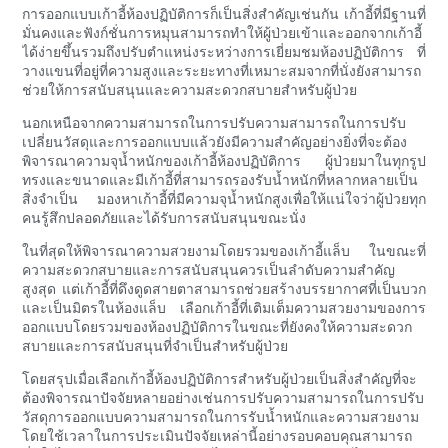
การออกแบบเก้าอี้ห้องปฏิบัติการก็เป็นสิ่งสำคัญเช่นกัน เก้าอี้ที่มีฐานที่
มั่นคงและฟังก์ชั่นการหมุนสามารถทำให้ผู้ป่วยเข้าและออกจากเก้าอี้
ได้ง่ายขึ้นรวมถึงปรับตำแหน่งระหว่างการเยี่ยมชมห้องปฏิบัติการ ที่
วางแขนที่อยู่ที่ความสูงและระยะทางที่เหมาะสมจากที่นั่งยังสามารถ
ช่วยให้การสนับสนุนและความสะดวกสบายสำหรับผู้ป่วย
นอกเหนือจากความสามารถในการปรับความสามารถในการปรับ
เปลี่ยนวัสดุและการออกแบบแล้วยังมีความสำคัญอย่างยิ่งที่จะต้อง
พิจารณาความจุน้ำหนักของเก้าอี้ห้องปฏิบัติการ ผู้ป่วยมาในทุกรูป
ทรงและขนาดและมีเก้าอี้ที่สามารถรองรับน้ำหนักที่หลากหลายเป็น
สิ่งจำเป็น มองหาเก้าอี้ที่มีความจุน้ำหนักสูงเพื่อให้แน่ใจว่าผู้ป่วยทุก
คนรู้สึกปลอดภัยและได้รับการสนับสนุนขณะนั่ง
ในที่สุดให้พิจารณาความสวยงามโดยรวมของเก้าอี้แล็บ ในขณะที่
ความสะดวกสบายและการสนับสนุนควรเป็นลำดับความสำคัญ
สูงสุด แต่เก้าอี้ที่ดึงดูดสายตาสามารถช่วยสร้างบรรยากาศที่เป็นบวก
และเป็นมิตรในห้องแล็บ เลือกเก้าอี้ที่เติมเต็มความสวยงามของการ
ออกแบบโดยรวมของห้องปฏิบัติการในขณะที่ยังคงให้ความสะดวก
สบายและการสนับสนุนที่จำเป็นสำหรับผู้ป่วย
โดยสรุปเมื่อเลือกเก้าอี้ห้องปฏิบัติการสำหรับผู้ป่วยเป็นสิ่งสำคัญที่จะ
ต้องพิจารณาปัจจัยหลายอย่างเช่นการปรับความสามารถในการปรับ
วัสดุการออกแบบความสามารถในการรับน้ำหนักและความสวยงาม
โดยใช้เวลาในการประเมินปัจจัยเหล่านี้อย่างรอบคอบคุณสามารถ