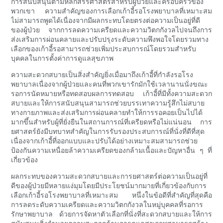
การสนับสนุนตามหลักสรีรศาสตร์สำหรับผู้ป่วยและครอบครัวของ
พวกเขา ความสำคัญของการเลือกเก้าอี้รอโรงพยาบาลที่เหมาะสม
ไม่สามารถพูดได้เนื่องจากมีผลกระทบโดยตรงต่อความเป็นอยู่ที่ดี
ของผู้ป่วย จากการลดความเครียดและความวิตกกังวลไปจนถึงการ
ส่งเสริมการผ่อนคลายและปรับปรุงระดับความพึงพอใจโดยรวมทาง
เลือกของเก้าอี้รอสามารถช่วยเพิ่มประสบการณ์โดยรวมสำหรับ
บุคคลในการตั้งค่าการดูแลสุขภาพ
ความสะดวกสบายเป็นสิ่งสำคัญยิ่งเมื่อมาถึงเก้าอี้ที่กำลังรอโรง
พยาบาลเนื่องจากผู้ป่วยและคนที่พวกเขารักมักใช้เวลานานนั่งขณะ
รอการนัดหมายหรือทดสอบผลการทดสอบ เก้าอี้ที่มีทั้งความสะดวก
สบายและให้การสนับสนุนสามารถช่วยบรรเทาความรู้สึกไม่สบาย
ทางกายภาพและส่งเสริมการผ่อนคลายทำให้การรอคอยเป็นไปได้
มากขึ้นสำหรับผู้ที่ยั่งยืนในสถานการณ์ที่เครียดหรือไม่แน่นอน การ
ยศาสตร์ยังมีบทบาทสำคัญในการรับรองประสบการณ์ที่นั่งที่ดีที่สุด
เนื่องจากเก้าอี้ที่ออกแบบและปรับได้อย่างเหมาะสมสามารถช่วย
ป้องกันความเหนื่อยล้าความเครียดของกล้ามเนื้อและปัญหาอื่น ๆ ที่
เกี่ยวข้อง
ผลกระทบของความสะดวกสบายและการยศาสตร์ต่อความเป็นอยู่ที่
ดีของผู้ป่วยมีหลายแง่มุมโดยมีประโยชน์มากมายที่เกี่ยวข้องกับการ
เลือกเก้าอี้รอโรงพยาบาลที่เหมาะสม หนึ่งในข้อดีที่สำคัญที่สุดคือ
การลดระดับความเครียดและความวิตกกังวลในหมู่บุคคลที่รอการ
รักษาพยาบาล ด้วยการจัดหาตัวเลือกที่นั่งที่สะดวกสบายและให้การ