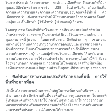
ในการปรับแต่ง โรงพยาบาลบางแห่งอาจเลือกที่จะปรับแต่งเก้าอี้ด้วย
คุณสมบัติเช่นพอร์ตการชาร์จ USB ในตัวหรือที่วางถ้วยเพื่อเพิ่ม
ความสะดวกสบายและความสะดวกสบายของบุคคลที่ใช้พื้นที่ ตัว
เลือกการปรับแต่งสามารถช่วยให้โรงพยาบาลสร้างสภาพแวดล้อมที่
อบอุ่นและเป็นมิตรกับผู้ใช้สำหรับผู้ป่วยและผู้เยี่ยมชม
โดยสรุปการเลือกเก้าอี้ที่รอโรงพยาบาลที่เหมาะสมเป็นสิ่งจำเป็น
สำหรับการรับรองว่าอายุยืนของเฟอร์นิเจอร์ในสภาพแวดล้อมการ
ดูแลสุขภาพที่วุ่นวาย โดยการพิจารณาปัจจัยต่าง ๆ เช่นความ
ทนทานข้อกำหนดการบำรุงรักษาการออกแบบและการจัดวางและ
ตัวเลือกการปรับแต่งโรงพยาบาลสามารถเลือกเก้าอี้ที่ตอบสนอง
ความต้องการของผู้ป่วยและผู้เข้าชมในขณะเดียวกันก็ยืนหยัดตาม
ความต้องการของการใช้งานประจำวัน การลงทุนในเก้าอี้ที่กำลังรอ
โรงพยาบาลคุณภาพสูงสามารถช่วยให้โรงพยาบาลสร้างพื้นที่ห้อง
รอที่สะดวกสบายและเชิญชวนสำหรับทุกคนที่ผ่านประตูของพวกเขา
- ฟังก์ชันการทำงานและประสิทธิภาพของพื้นที่: การใช้
พื้นที่รอมากที่สุด
เก้าอี้รอโรงพยาบาลมีบทบาทสำคัญในการเพิ่มประสิทธิภาพการ
ทำงานและประสิทธิภาพพื้นที่ของพื้นที่รอการดูแลสุขภาพ ในขณะที่
ผู้ป่วยและคนที่พวกเขารักใช้เวลาเป็นจำนวนมากในการรอการนัด
หมายการผ่าตัดหรือผลการทดสอบเก้าอี้ที่รอโรงพยาบาลที่เหมาะสม
สามารถเพิ่มประสบการณ์โดยรวมได้อย่างมาก