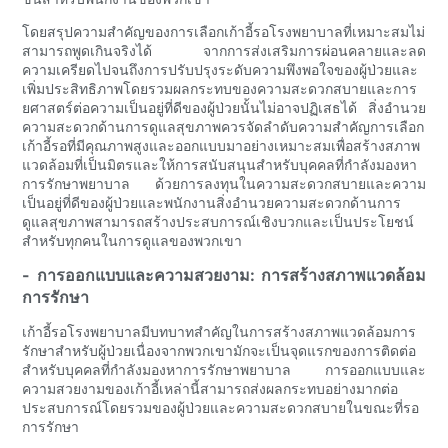
โดยสรุปความสำคัญของการเลือกเก้าอี้รอโรงพยาบาลที่เหมาะสมไม่
สามารถพูดเกินจริงได้ จากการส่งเสริมการผ่อนคลายและลด
ความเครียดไปจนถึงการปรับปรุงระดับความพึงพอใจของผู้ป่วยและ
เพิ่มประสิทธิภาพโดยรวมผลกระทบของความสะดวกสบายและการ
ยศาสตร์ต่อความเป็นอยู่ที่ดีของผู้ป่วยนั้นไม่อาจปฏิเสธได้ สิ่งอำนวย
ความสะดวกด้านการดูแลสุขภาพควรจัดลำดับความสำคัญการเลือก
เก้าอี้รอที่มีคุณภาพสูงและออกแบบมาอย่างเหมาะสมเพื่อสร้างสภาพ
แวดล้อมที่เป็นมิตรและให้การสนับสนุนสำหรับบุคคลที่กำลังมองหา
การรักษาพยาบาล ด้วยการลงทุนในความสะดวกสบายและความ
เป็นอยู่ที่ดีของผู้ป่วยและพนักงานสิ่งอำนวยความสะดวกด้านการ
ดูแลสุขภาพสามารถสร้างประสบการณ์เชิงบวกและเป็นประโยชน์
สำหรับทุกคนในการดูแลของพวกเขา
- การออกแบบและความสวยงาม: การสร้างสภาพแวดล้อม
การรักษา
เก้าอี้รอโรงพยาบาลมีบทบาทสำคัญในการสร้างสภาพแวดล้อมการ
รักษาสำหรับผู้ป่วยเนื่องจากพวกเขามักจะเป็นจุดแรกของการติดต่อ
สำหรับบุคคลที่กำลังมองหาการรักษาพยาบาล การออกแบบและ
ความสวยงามของเก้าอี้เหล่านี้สามารถส่งผลกระทบอย่างมากต่อ
ประสบการณ์โดยรวมของผู้ป่วยและความสะดวกสบายในขณะที่รอ
การรักษา