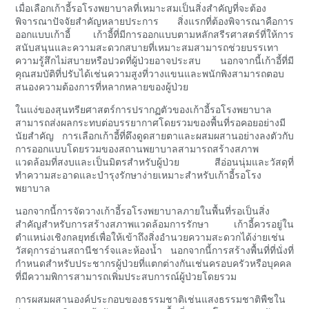
เมื่อเลือกเก้าอี้รอโรงพยาบาลที่เหมาะสมเป็นสิ่งสำคัญที่จะต้อง
พิจารณาปัจจัยสำคัญหลายประการ สิ่งแรกที่ต้องพิจารณาคือการ
ออกแบบเก้าอี้ เก้าอี้ที่มีการออกแบบตามหลักสรีรศาสตร์ที่ให้การ
สนับสนุนและความสะดวกสบายที่เหมาะสมสามารถช่วยบรรเทา
ความรู้สึกไม่สบายหรือปวดที่ผู้ป่วยอาจประสบ นอกจากนี้เก้าอี้ที่มี
คุณสมบัติที่ปรับได้เช่นความสูงที่วางแขนและพนักพิงสามารถตอบ
สนองความต้องการที่หลากหลายของผู้ป่วย
ในแง่ของสุนทรียศาสตร์การปรากฏตัวของเก้าอี้รอโรงพยาบาล
สามารถส่งผลกระทบต่อบรรยากาศโดยรวมของพื้นที่รอคอยอย่างมี
นัยสำคัญ การเลือกเก้าอี้ที่ดึงดูดสายตาและผสมผสานอย่างลงตัวกับ
การออกแบบโดยรวมของสถานพยาบาลสามารถสร้างสภาพ
แวดล้อมที่สงบและเป็นมิตรสำหรับผู้ป่วย สีอ่อนนุ่มและวัสดุที่
ทำความสะอาดและบำรุงรักษาง่ายเหมาะสำหรับเก้าอี้รอโรง
พยาบาล
นอกจากนี้การจัดวางเก้าอี้รอโรงพยาบาลภายในพื้นที่รอเป็นสิ่ง
สำคัญสำหรับการสร้างสภาพแวดล้อมการรักษา เก้าอี้ควรอยู่ใน
ตำแหน่งเชิงกลยุทธ์เพื่อให้เข้าถึงสิ่งอำนวยความสะดวกได้ง่ายเช่น
วัสดุการอ่านสถานีชาร์จและห้องน้ำ นอกจากนี้การสร้างพื้นที่ที่นั่งที่
กำหนดสำหรับประชากรผู้ป่วยที่แตกต่างกันเช่นครอบครัวหรือบุคคล
ที่มีความพิการสามารถเพิ่มประสบการณ์ผู้ป่วยโดยรวม
การผสมผสานองค์ประกอบของธรรมชาติเช่นแสงธรรมชาติพืชใน