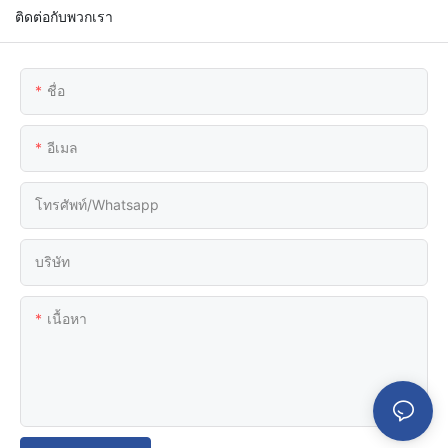
ติดต่อกับพวกเรา
ชื่อ
อีเมล
โทรศัพท์/whatsapp
บริษัท
เนื้อหา