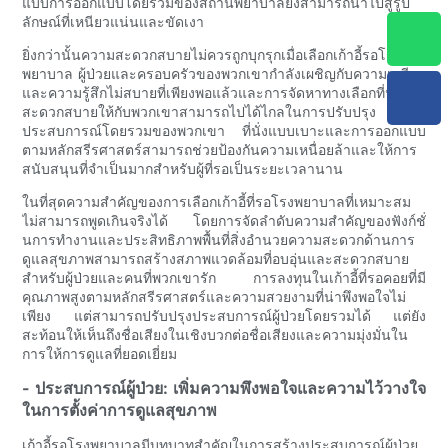
แบบการออกแบบโดยรวมของสถานพยาบาลยังสามารถนำไปสู่รูป
ลักษณ์ที่เหนียวแน่นและขัดเงา
ยิ่งกว่านั้นความสะดวกสบายไม่ควรถูกบุกรุกเมื่อเลือกเก้าอี้รอโรง
พยาบาล ผู้ป่วยและครอบครัวของพวกเขากำลังเผชิญกับความเครียด
และความรู้สึกไม่สบายที่เพียงพอแล้วและการจัดหาทางเลือกที่นั่งที่
สะดวกสบายให้กับพวกเขาสามารถไปได้ไกลในการปรับปรุง
ประสบการณ์โดยรวมของพวกเขา ที่นั่งแบบเบาะและการออกแบบ
ตามหลักสรีรศาสตร์สามารถช่วยป้องกันความเหนื่อยล้าและให้การ
สนับสนุนที่จำเป็นมากสำหรับผู้ที่รอเป็นระยะเวลานาน
ในที่สุดความสำคัญของการเลือกเก้าอี้ที่รอโรงพยาบาลที่เหมาะสม
ไม่สามารถพูดเกินจริงได้ โดยการจัดลำดับความสำคัญของฟังก์ชั่
นการทำงานและประสิทธิภาพพื้นที่สิ่งอำนวยความสะดวกด้านการ
ดูแลสุขภาพสามารถสร้างสภาพแวดล้อมที่อบอุ่นและสะดวกสบาย
สำหรับผู้ป่วยและคนที่พวกเขารัก การลงทุนในเก้าอี้ที่รอคอยที่มี
คุณภาพสูงตามหลักสรีรศาสตร์และความสวยงามที่น่าพึงพอใจไม่
เพียง แต่สามารถปรับปรุงประสบการณ์ผู้ป่วยโดยรวมได้ แต่ยัง
สะท้อนให้เห็นถึงชื่อเสียงในเชิงบวกต่อชื่อเสียงและความมุ่งมั่นใน
การให้การดูแลที่ยอดเยี่ยม
- ประสบการณ์ผู้ป่วย: เพิ่มความพึงพอใจและความไว้วางใจ
ในการตั้งค่าการดูแลสุขภาพ
เก้าอี้รอโรงพยาบาลมีบทบาทสำคัญในการสร้างประสบการณ์ผู้ป่วย