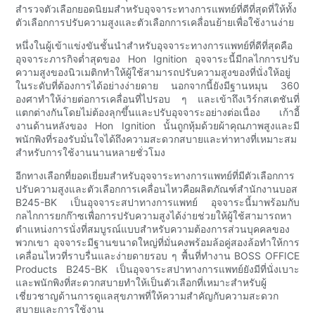
สำรวจตัวเลือกยอดนิยมสำหรับอุจจาระทางการแพทย์ที่ดีที่สุดที่ให้ทั้ง
ตัวเลือกการปรับความสูงและตัวเลือกการเคลื่อนย้ายเพื่อใช้งานง่าย
หนึ่งในผู้เข้าแข่งขันชั้นนำสำหรับอุจจาระทางการแพทย์ที่ดีที่สุดคือ
อุจจาระภารกิจต่ำสุดของ Hon Ignition อุจจาระนี้มีกลไกการปรับ
ความสูงของนิวเมติกทำให้ผู้ใช้สามารถปรับความสูงของที่นั่งให้อยู่
ในระดับที่ต้องการได้อย่างง่ายดาย นอกจากนี้ยังมีฐานหมุน 360
องศาทำให้ง่ายต่อการเคลื่อนที่ไปรอบ ๆ และเข้าถึงเวิร์กสเตชันที่
แตกต่างกันโดยไม่ต้องลุกขึ้นและปรับอุจจาระอย่างต่อเนื่อง เก้าอี้
งานด้านหลังของ Hon Ignition นั้นถูกหุ้มด้วยผ้าคุณภาพสูงและมี
พนักพิงที่รองรับมั่นใจได้ถึงความสะดวกสบายและท่าทางที่เหมาะสม
สำหรับการใช้งานนานหลายชั่วโมง
อีกทางเลือกที่ยอดเยี่ยมสำหรับอุจจาระทางการแพทย์ที่มีตัวเลือกการ
ปรับความสูงและตัวเลือกการเคลื่อนไหวคือผลิตภัณฑ์สำนักงานบอส
B245-BK เป็นอุจจาระสปาทางการแพทย์ อุจจาระนี้มาพร้อมกับ
กลไกการยกก๊าซเพื่อการปรับความสูงได้ง่ายช่วยให้ผู้ใช้สามารถหา
ตำแหน่งการนั่งที่สมบูรณ์แบบสำหรับความต้องการส่วนบุคคลของ
พวกเขา อุจจาระมีฐานขนาดใหญ่ที่มั่นคงพร้อมล้อคู่สองล้อทำให้การ
เคลื่อนไหวที่ราบรื่นและง่ายดายรอบ ๆ พื้นที่ทำงาน BOSS OFFICE
Products B245-BK เป็นอุจจาระสปาทางการแพทย์ยังมีที่นั่งเบาะ
และพนักพิงที่สะดวกสบายทำให้เป็นตัวเลือกที่เหมาะสำหรับผู้
เชี่ยวชาญด้านการดูแลสุขภาพที่ให้ความสำคัญกับความสะดวก
สบายและการใช้งาน