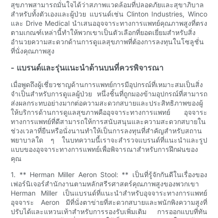
สุขภาพสามารถมั่นใจได้ว่าสภาพแวดล้อมที่ปลอดภัยและสุขาภิบาล
สำหรับทั้งตัวเองและผู้ป่วย แบรนด์เช่น Clinton Industries, Winco
และ Drive Medical นำเสนออุจจาระทางการแพทย์คุณภาพสูงที่ตรง
ตามเกณฑ์เหล่านี้ทำให้พวกเขาเป็นตัวเลือกที่ยอดเยี่ยมสำหรับสิ่ง
อำนวยความสะดวกด้านการดูแลสุขภาพที่ต้องการลงทุนในโซลูชั่น
ที่นั่งคุณภาพสูง
- แบรนด์และรุ่นแนะนำด้านบนที่ควรพิจารณา
เมื่อพูดถึงผู้เชี่ยวชาญด้านการแพทย์การมีอุปกรณ์ที่เหมาะสมเป็นสิ่ง
จำเป็นสำหรับการดูแลผู้ป่วย หนึ่งชิ้นที่ถูกมองข้ามอุปกรณ์ที่สามารถ
ส่งผลกระทบอย่างมากต่อความสะดวกสบายและประสิทธิภาพของผู้
ให้บริการด้านการดูแลสุขภาพคืออุจจาระทางการแพทย์ อุจจาระ
ทางการแพทย์ที่ดีสามารถให้การสนับสนุนและความสะดวกสบายใน
ช่วงเวลาที่ยืนหรือนั่งนานทำให้เป็นการลงทุนที่สำคัญสำหรับสถาน
พยาบาลใด ๆ ในบทความนี้เราจะสำรวจแบรนด์ที่แนะนำและรูป
แบบของอุจจาระทางการแพทย์เพื่อพิจารณาสำหรับการฝึกฝนของ
คุณ
1. ** Herman Miller Aeron Stool: ** เป็นที่รู้จักกันดีในเรื่องของ
เฟอร์นิเจอร์สำนักงานตามหลักสรีรศาสตร์คุณภาพสูงของพวกเขา
Herman Miller เป็นแบรนด์ที่แนะนำสำหรับอุจจาระทางการแพทย์
อุจจาระ Aeron มีที่นั่งตาข่ายที่สะดวกสบายและพนักพิงความสูงที่
ปรับได้และแหวนเท้าสำหรับการรองรับเพิ่มเติม การออกแบบที่ทัน