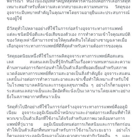
พิจารณา หนึ่งในแง่มุมที่สำคัญที่สุดที่ควรคำนึงถึงคือการเลือกวัสดุที่
เหมาะสมสำหรับทั้งความสะดวกสบายและความทนทาน วัสดุของ
อุจจาระมีบทบาทสำคัญในคุณภาพโดยรวมอายุยืนและประสบการณ์
ของผู้ใช้
มีวัสดุทั่วไปหลายอย่างที่ใช้ในการก่อสร้างอุจจาระทางการแพทย์
แต่ละชนิดมีข้อดีและข้อเสียของตัวเอง การทำความเข้าใจคุณสมบัติ
ของวัสดุเหล่านี้สามารถช่วยให้คุณตัดสินใจได้อย่างชาญฉลาดเมื่อ
เลือกอุจจาระทางการแพทย์ที่ดีที่สุดสำหรับความต้องการของคุณ
วัสดุยอดนิยมหนึ่งที่ใช้ในการผลิตอุจจาระทางการแพทย์คือสแตน
เลส สแตนเลสเป็นที่รู้จักกันดีในเรื่องความทนทานและความ
ต้านทานต่อการกัดกร่อนทำให้เป็นตัวเลือกที่ยอดเยี่ยมสำหรับสภาพ
แวดล้อมทางการแพทย์ที่ความสะอาดเป็นสิ่งสำคัญยิ่ง อุจจาระสแตน
เลสนั้นง่ายต่อการทำความสะอาดและฆ่าเชื้อทำให้เหมาะสำหรับใช้
ในโรงพยาบาลคลินิกและการดูแลสุขภาพอื่น ๆ อย่างไรก็ตามอุจจา
ระสแตนเลสอาจเย็นและอึดอัดที่จะนั่งเป็นเวลานานโดยเฉพาะอย่าง
ยิ่งในสภาพอากาศที่หนาวเย็น
วัสดุทั่วไปอีกอย่างที่ใช้ในการก่อสร้างอุจจาระทางการแพทย์คืออลูมิ
เนียม อุจจาระอลูมิเนียมมีน้ำหนักเบาและง่ายต่อการเคลื่อนที่ทำให้
พวกเขาเป็นตัวเลือกที่ใช้งานได้จริงสำหรับสภาพแวดล้อมทางการ
แพทย์ที่วุ่นวาย อลูมิเนียมยังทนต่อการเกิดสนิมและการกัดกร่อน
ทำให้เป็นตัวเลือกที่ทนทานสำหรับการใช้งานในระยะยาว อย่างไร
ก็ตามอุจจาระอลูมิเนียมอาจไม่สะดวกสบายเท่ากับวัสดุอื่น ๆ และ