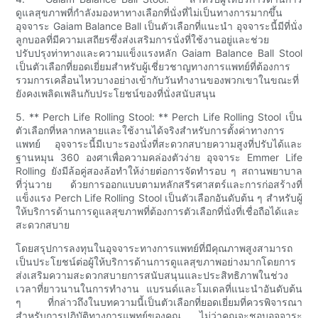
ดูแลสุขภาพที่กำลังมองหาทางเลือกที่นั่งที่ไม่เป็นทางการมากขึ้น
อุจจาระ Gaiam Balance Ball เป็นตัวเลือกที่แนะนำ อุจจาระนี้มีที่นั่ง
ลูกบอลที่มีความเสถียรซึ่งส่งเสริมการนั่งที่ใช้งานอยู่และช่วย
ปรับปรุงท่าทางและความแข็งแรงหลัก Gaiam Balance Ball Stool
เป็นตัวเลือกที่ยอดเยี่ยมสำหรับผู้เชี่ยวชาญทางการแพทย์ที่ต้องการ
รวมการเคลื่อนไหวบางอย่างเข้ากับวันทำงานของพวกเขาในขณะที่
ยังคงเพลิดเพลินกับประโยชน์ของที่นั่งสนับสนุน
5. ** Perch Life Rolling Stool: ** Perch Life Rolling Stool เป็น
ตัวเลือกที่หลากหลายและใช้งานได้จริงสำหรับการตั้งค่าทางการ
แพทย์ อุจจาระนี้มีเบาะรองนั่งที่สะดวกสบายความสูงที่ปรับได้และ
ฐานหมุน 360 องศาเพื่อความคล่องตัวง่าย อุจจาระ Emmer Life
Rolling ยังมีล้อคู่สองล้อทำให้ง่ายต่อการจัดทำรอบ ๆ สถานพยาบาล
ที่วุ่นวาย ด้วยการออกแบบตามหลักสรีรศาสตร์และการก่อสร้างที่
แข็งแรง Perch Life Rolling Stool เป็นตัวเลือกอันดับต้น ๆ สำหรับผู้
ให้บริการด้านการดูแลสุขภาพที่ต้องการตัวเลือกที่นั่งที่เชื่อถือได้และ
สะดวกสบาย
โดยสรุปการลงทุนในอุจจาระทางการแพทย์ที่มีคุณภาพสูงสามารถ
เป็นประโยชน์ต่อผู้ให้บริการด้านการดูแลสุขภาพอย่างมากโดยการ
ส่งเสริมความสะดวกสบายการสนับสนุนและประสิทธิภาพในช่วง
เวลาที่ยาวนานในการทำงาน แบรนด์และโมเดลที่แนะนำอันดับต้น
ๆ ที่กล่าวถึงในบทความนี้เป็นตัวเลือกที่ยอดเยี่ยมที่ควรพิจารณา
สำหรับการปฏิบัติทางการแพทย์ของคุณ ไม่ว่าคุณจะชอบอุจจาระ