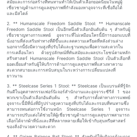
สมัยและการก่อสร้างที่ทนทานทำให้เป็นตัวเลือกยอดนิยมในหมู่ผู้
เชี่ยวชาญด้านการดูแลสุขภาพที่กำลังมองหาอุจจาระที่เชื่อถือได้
และมีสไตล์
2. ** Humanscale Freedom Saddle Stool: ** Humanscale
Freedom Saddle Stool เป็นอีกหนึ่งตัวเลือกอันดับต้น ๆ สำหรับผู้
เชี่ยวชาญทางการแพทย์ อุจจาระที่ไม่เหมือนใครนี้มีการออกแบบที่
นั่งอานที่ส่งเสริมท่าทางที่ดีขึ้นและลดความเครียดที่หลังส่วนล่าง
นอกจากนี้ยังมีความสูงที่ปรับได้และฐานหมุนเพื่อความสะดวกใน
การเคลื่อนไหว ด้วยรูปลักษณ์ที่ทันสมัยและผลประโยชน์ตามหลัก
สรีรศาสตร์ Humanscale Freedom Saddle Stool เป็นตัวเลือกที่
ยอดเยี่ยมสำหรับผู้ให้บริการด้านการดูแลสุขภาพที่แสวงหาความ
สะดวกสบายและการสนับสนุนในระหว่างการเปลี่ยนแปลงที่
ยาวนาน
3. ** Steelcase Series 1 Stool: ** Steelcase เป็นแบรนด์ที่รู้จัก
กันดีในอุตสาหกรรมเฟอร์นิเจอร์สำนักงานและอุจจาระซีรีส์ 1 ของ
พวกเขาเป็นตัวเลือกอันดับต้น ๆ สำหรับการตั้งค่าทางการแพทย์
อุจจาระนี้มีที่นั่งที่มีรูปร่างสูงความสูงที่ปรับได้และกรอบที่ทนทานซึ่ง
สามารถทนต่อการใช้งานหนัก Steelcase Series 1 อุจจาระ
สามารถปรับแต่งได้ช่วยให้ผู้เชี่ยวชาญด้านการดูแลสุขภาพสามารถ
เลือกได้จากผ้าที่นั่งและสีที่หลากหลายเพื่อให้เข้ากับสุนทรียศาสตร์
ของสิ่งอำนวยความสะดวก
4. ** Gaiam Balance Ball Stool: ** สำหรับผู้ให้บริการด้านการ