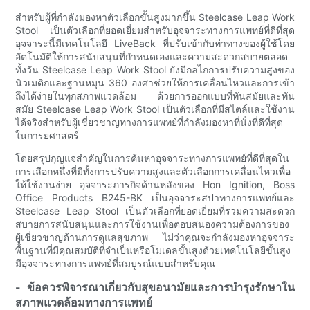
สำหรับผู้ที่กำลังมองหาตัวเลือกขั้นสูงมากขึ้น Steelcase Leap Work
Stool เป็นตัวเลือกที่ยอดเยี่ยมสำหรับอุจจาระทางการแพทย์ที่ดีที่สุด
อุจจาระนี้มีเทคโนโลยี LiveBack ที่ปรับเข้ากับท่าทางของผู้ใช้โดย
อัตโนมัติให้การสนับสนุนที่กำหนดเองและความสะดวกสบายตลอด
ทั้งวัน Steelcase Leap Work Stool ยังมีกลไกการปรับความสูงของ
นิวเมติกและฐานหมุน 360 องศาช่วยให้การเคลื่อนไหวและการเข้า
ถึงได้ง่ายในทุกสภาพแวดล้อม ด้วยการออกแบบที่ทันสมัยและทัน
สมัย ​​Steelcase Leap Work Stool เป็นตัวเลือกที่มีสไตล์และใช้งาน
ได้จริงสำหรับผู้เชี่ยวชาญทางการแพทย์ที่กำลังมองหาที่นั่งที่ดีที่สุด
ในการยศาสตร์
โดยสรุปกุญแจสำคัญในการค้นหาอุจจาระทางการแพทย์ที่ดีที่สุดใน
การเลือกหนึ่งที่มีทั้งการปรับความสูงและตัวเลือกการเคลื่อนไหวเพื่อ
ให้ใช้งานง่าย อุจจาระภารกิจด้านหลังของ Hon Ignition, Boss
Office Products B245-BK เป็นอุจจาระสปาทางการแพทย์และ
Steelcase Leap Stool เป็นตัวเลือกที่ยอดเยี่ยมที่รวมความสะดวก
สบายการสนับสนุนและการใช้งานเพื่อตอบสนองความต้องการของ
ผู้เชี่ยวชาญด้านการดูแลสุขภาพ ไม่ว่าคุณจะกำลังมองหาอุจจาระ
พื้นฐานที่มีคุณสมบัติที่จำเป็นหรือโมเดลขั้นสูงด้วยเทคโนโลยีขั้นสูง
มีอุจจาระทางการแพทย์ที่สมบูรณ์แบบสำหรับคุณ
- ข้อควรพิจารณาเกี่ยวกับสุขอนามัยและการบำรุงรักษาใน
สภาพแวดล้อมทางการแพทย์