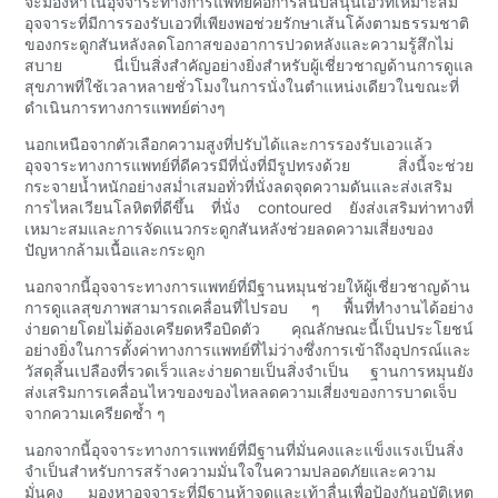
จะมองหาในอุจจาระทางการแพทย์คือการสนับสนุนเอวที่เหมาะสม
อุจจาระที่มีการรองรับเอวที่เพียงพอช่วยรักษาเส้นโค้งตามธรรมชาติ
ของกระดูกสันหลังลดโอกาสของอาการปวดหลังและความรู้สึกไม่
สบาย นี่เป็นสิ่งสำคัญอย่างยิ่งสำหรับผู้เชี่ยวชาญด้านการดูแล
สุขภาพที่ใช้เวลาหลายชั่วโมงในการนั่งในตำแหน่งเดียวในขณะที่
ดำเนินการทางการแพทย์ต่างๆ
นอกเหนือจากตัวเลือกความสูงที่ปรับได้และการรองรับเอวแล้ว
อุจจาระทางการแพทย์ที่ดีควรมีที่นั่งที่มีรูปทรงด้วย สิ่งนี้จะช่วย
กระจายน้ำหนักอย่างสม่ำเสมอทั่วที่นั่งลดจุดความดันและส่งเสริม
การไหลเวียนโลหิตที่ดีขึ้น ที่นั่ง contoured ยังส่งเสริมท่าทางที่
เหมาะสมและการจัดแนวกระดูกสันหลังช่วยลดความเสี่ยงของ
ปัญหากล้ามเนื้อและกระดูก
นอกจากนี้อุจจาระทางการแพทย์ที่มีฐานหมุนช่วยให้ผู้เชี่ยวชาญด้าน
การดูแลสุขภาพสามารถเคลื่อนที่ไปรอบ ๆ พื้นที่ทำงานได้อย่าง
ง่ายดายโดยไม่ต้องเครียดหรือบิดตัว คุณลักษณะนี้เป็นประโยชน์
อย่างยิ่งในการตั้งค่าทางการแพทย์ที่ไม่ว่างซึ่งการเข้าถึงอุปกรณ์และ
วัสดุสิ้นเปลืองที่รวดเร็วและง่ายดายเป็นสิ่งจำเป็น ฐานการหมุนยัง
ส่งเสริมการเคลื่อนไหวของของไหลลดความเสี่ยงของการบาดเจ็บ
จากความเครียดซ้ำ ๆ
นอกจากนี้อุจจาระทางการแพทย์ที่มีฐานที่มั่นคงและแข็งแรงเป็นสิ่ง
จำเป็นสำหรับการสร้างความมั่นใจในความปลอดภัยและความ
มั่นคง มองหาอุจจาระที่มีฐานห้าจุดและเท้าลื่นเพื่อป้องกันอุบัติเหตุ