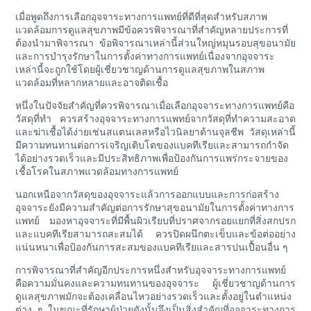
เมื่อพูดถึงการเลือกอุจจาระทางการแพทย์ที่ดีที่สุดสำหรับสภาพ
แวดล้อมการดูแลสุขภาพมีข้อควรพิจารณาที่สำคัญหลายประการที่
ต้องนำมาพิจารณา ข้อพิจารณาเหล่านี้ส่วนใหญ่หมุนรอบสุขอนามัย
และการบำรุงรักษาในการตั้งค่าทางการแพทย์เนื่องจากอุจจาระ
เหล่านี้จะถูกใช้โดยผู้เชี่ยวชาญด้านการดูแลสุขภาพในสภาพ
แวดล้อมที่หลากหลายและอาจติดเชื้อ
หนึ่งในปัจจัยสำคัญที่ควรพิจารณาเมื่อเลือกอุจจาระทางการแพทย์คือ
วัสดุที่ทำ ควรสร้างอุจจาระทางการแพทย์จากวัสดุที่ทำความสะอาด
และฆ่าเชื้อได้ง่ายเช่นสแตนเลสหรือไวนิลยาต้านจุลชีพ วัสดุเหล่านี้
มีความทนทานต่อการเจริญเติบโตของแบคทีเรียและสามารถกำจัด
ได้อย่างรวดเร็วและมีประสิทธิภาพเพื่อป้องกันการแพร่กระจายของ
เชื้อโรคในสภาพแวดล้อมทางการแพทย์
นอกเหนือจากวัสดุของอุจจาระแล้วการออกแบบและการก่อสร้าง
อุจจาระยังมีความสำคัญต่อการรักษาสุขอนามัยในการตั้งค่าทางการ
แพทย์ มองหาอุจจาระที่มีพื้นผิวเรียบที่ปราศจากรอยแยกที่สิ่งสกปรก
และแบคทีเรียสามารถสะสมได้ ควรปิดผนึกตะเข็บและข้อต่ออย่าง
แน่นหนาเพื่อป้องกันการสะสมของแบคทีเรียและสารปนเปื้อนอื่น ๆ
การพิจารณาที่สำคัญอีกประการหนึ่งสำหรับอุจจาระทางการแพทย์
คือความมั่นคงและความทนทานของอุจจาระ ผู้เชี่ยวชาญด้านการ
ดูแลสุขภาพมักจะต้องเคลื่อนไหวอย่างรวดเร็วและตั้งอยู่ในตำแหน่ง
ต่าง ๆ ในขณะที่รักษาผู้ป่วยดังนั้นจึงเป็นสิ่งสำคัญที่อุจจาระทางการ