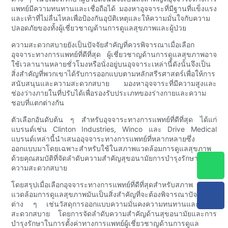
แพทย์มีความทนทานและเชื่อถือได้ มองหาอุจจาระที่มีฐานที่แข็งแรง
และเท้าที่ไม่ลื่นไหลเพื่อป้องกันอุบัติเหตุและให้ความมั่นใจกับความ
ปลอดภัยของทั้งผู้เชี่ยวชาญด้านการดูแลสุขภาพและผู้ป่วย
ความสะดวกสบายยังเป็นปัจจัยสำคัญที่ควรพิจารณาเมื่อเลือก
อุจจาระทางการแพทย์ที่ดีที่สุด ผู้เชี่ยวชาญด้านการดูแลสุขภาพอาจ
ใช้เวลานานหลายชั่วโมงหรือนั่งอยู่บนอุจจาระเหล่านี้ดังนั้นจึงเป็น
สิ่งสำคัญที่พวกเขาได้รับการออกแบบตามหลักสรีรศาสตร์เพื่อให้การ
สนับสนุนและความสะดวกสบาย มองหาอุจจาระที่มีความสูงและ
ช่องว่างภายในที่ปรับได้เพื่อรองรับประเภทของร่างกายและความ
ชอบที่แตกต่างกัน
ตัวเลือกอันดับต้น ๆ สำหรับอุจจาระทางการแพทย์ที่ดีที่สุด ได้แก่
แบรนด์เช่น Clinton Industries, Winco และ Drive Medical
แบรนด์เหล่านี้นำเสนออุจจาระทางการแพทย์ที่หลากหลายซึ่ง
ออกแบบมาโดยเฉพาะสำหรับใช้ในสภาพแวดล้อมการดูแลสุขภาพ
ด้วยคุณสมบัติที่จัดลำดับความสำคัญสุขอนามัยการบำรุงรักษาและ
ความสะดวกสบาย
โดยสรุปเมื่อเลือกอุจจาระทางการแพทย์ที่ดีที่สุดสำหรับสภาพ
แวดล้อมการดูแลสุขภาพมันเป็นสิ่งสำคัญที่จะต้องพิจารณาปัจจัย
ต่าง ๆ เช่นวัสดุการออกแบบความมั่นคงความทนทานและความ
สะดวกสบาย โดยการจัดลำดับความสำคัญด้านสุขอนามัยและการ
บำรุงรักษาในการตั้งค่าทางการแพทย์ผู้เชี่ยวชาญด้านการดูแล