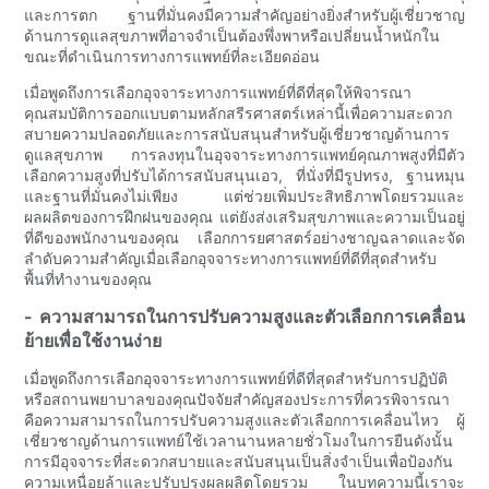
และการตก ฐานที่มั่นคงมีความสำคัญอย่างยิ่งสำหรับผู้เชี่ยวชาญ
ด้านการดูแลสุขภาพที่อาจจำเป็นต้องพึ่งพาหรือเปลี่ยนน้ำหนักใน
ขณะที่ดำเนินการทางการแพทย์ที่ละเอียดอ่อน
เมื่อพูดถึงการเลือกอุจจาระทางการแพทย์ที่ดีที่สุดให้พิจารณา
คุณสมบัติการออกแบบตามหลักสรีรศาสตร์เหล่านี้เพื่อความสะดวก
สบายความปลอดภัยและการสนับสนุนสำหรับผู้เชี่ยวชาญด้านการ
ดูแลสุขภาพ การลงทุนในอุจจาระทางการแพทย์คุณภาพสูงที่มีตัว
เลือกความสูงที่ปรับได้การสนับสนุนเอว, ที่นั่งที่มีรูปทรง, ฐานหมุน
และฐานที่มั่นคงไม่เพียง แต่ช่วยเพิ่มประสิทธิภาพโดยรวมและ
ผลผลิตของการฝึกฝนของคุณ แต่ยังส่งเสริมสุขภาพและความเป็นอยู่
ที่ดีของพนักงานของคุณ เลือกการยศาสตร์อย่างชาญฉลาดและจัด
ลำดับความสำคัญเมื่อเลือกอุจจาระทางการแพทย์ที่ดีที่สุดสำหรับ
พื้นที่ทำงานของคุณ
- ความสามารถในการปรับความสูงและตัวเลือกการเคลื่อน
ย้ายเพื่อใช้งานง่าย
เมื่อพูดถึงการเลือกอุจจาระทางการแพทย์ที่ดีที่สุดสำหรับการปฏิบัติ
หรือสถานพยาบาลของคุณปัจจัยสำคัญสองประการที่ควรพิจารณา
คือความสามารถในการปรับความสูงและตัวเลือกการเคลื่อนไหว ผู้
เชี่ยวชาญด้านการแพทย์ใช้เวลานานหลายชั่วโมงในการยืนดังนั้น
การมีอุจจาระที่สะดวกสบายและสนับสนุนเป็นสิ่งจำเป็นเพื่อป้องกัน
ความเหนื่อยล้าและปรับปรุงผลผลิตโดยรวม ในบทความนี้เราจะ