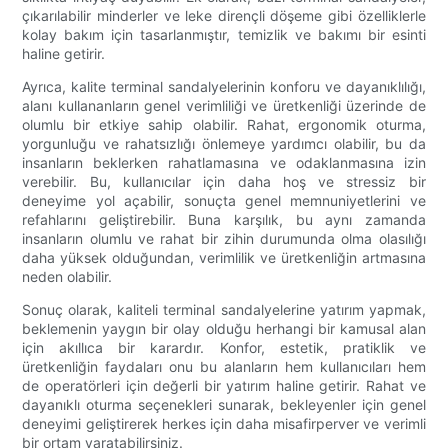
çıkarılabilir minderler ve leke dirençli döşeme gibi özelliklerle
kolay bakım için tasarlanmıştır, temizlik ve bakımı bir esinti
haline getirir.
Ayrıca, kalite terminal sandalyelerinin konforu ve dayanıklılığı,
alanı kullananların genel verimliliği ve üretkenliği üzerinde de
olumlu bir etkiye sahip olabilir. Rahat, ergonomik oturma,
yorgunluğu ve rahatsızlığı önlemeye yardımcı olabilir, bu da
insanların beklerken rahatlamasına ve odaklanmasına izin
verebilir. Bu, kullanıcılar için daha hoş ve stressiz bir
deneyime yol açabilir, sonuçta genel memnuniyetlerini ve
refahlarını geliştirebilir. Buna karşılık, bu aynı zamanda
insanların olumlu ve rahat bir zihin durumunda olma olasılığı
daha yüksek olduğundan, verimlilik ve üretkenliğin artmasına
neden olabilir.
Sonuç olarak, kaliteli terminal sandalyelerine yatırım yapmak,
beklemenin yaygın bir olay olduğu herhangi bir kamusal alan
için akıllıca bir karardır. Konfor, estetik, pratiklik ve
üretkenliğin faydaları onu bu alanların hem kullanıcıları hem
de operatörleri için değerli bir yatırım haline getirir. Rahat ve
dayanıklı oturma seçenekleri sunarak, bekleyenler için genel
deneyimi geliştirerek herkes için daha misafirperver ve verimli
bir ortam yaratabilirsiniz.