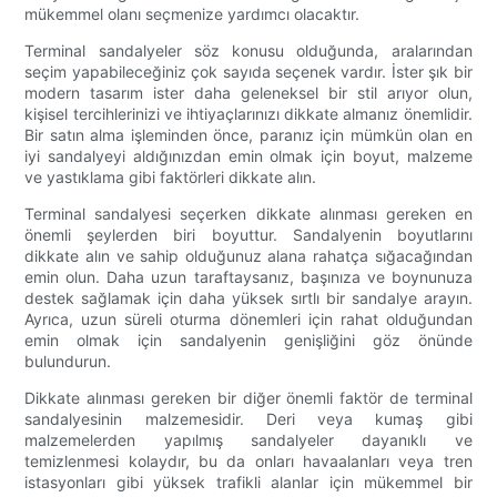
mükemmel olanı seçmenize yardımcı olacaktır.
Terminal sandalyeler söz konusu olduğunda, aralarından
seçim yapabileceğiniz çok sayıda seçenek vardır. İster şık bir
modern tasarım ister daha geleneksel bir stil arıyor olun,
kişisel tercihlerinizi ve ihtiyaçlarınızı dikkate almanız önemlidir.
Bir satın alma işleminden önce, paranız için mümkün olan en
iyi sandalyeyi aldığınızdan emin olmak için boyut, malzeme
ve yastıklama gibi faktörleri dikkate alın.
Terminal sandalyesi seçerken dikkate alınması gereken en
önemli şeylerden biri boyuttur. Sandalyenin boyutlarını
dikkate alın ve sahip olduğunuz alana rahatça sığacağından
emin olun. Daha uzun taraftaysanız, başınıza ve boynunuza
destek sağlamak için daha yüksek sırtlı bir sandalye arayın.
Ayrıca, uzun süreli oturma dönemleri için rahat olduğundan
emin olmak için sandalyenin genişliğini göz önünde
bulundurun.
Dikkate alınması gereken bir diğer önemli faktör de terminal
sandalyesinin malzemesidir. Deri veya kumaş gibi
malzemelerden yapılmış sandalyeler dayanıklı ve
temizlenmesi kolaydır, bu da onları havaalanları veya tren
istasyonları gibi yüksek trafikli alanlar için mükemmel bir