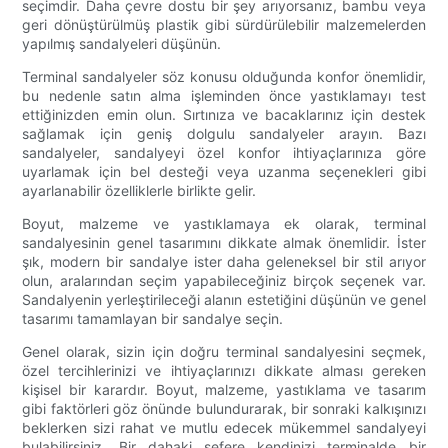
seçimdir. Daha çevre dostu bir şey arıyorsanız, bambu veya
geri dönüştürülmüş plastik gibi sürdürülebilir malzemelerden
yapılmış sandalyeleri düşünün.
Terminal sandalyeler söz konusu olduğunda konfor önemlidir,
bu nedenle satın alma işleminden önce yastıklamayı test
ettiğinizden emin olun. Sırtınıza ve bacaklarınız için destek
sağlamak için geniş dolgulu sandalyeler arayın. Bazı
sandalyeler, sandalyeyi özel konfor ihtiyaçlarınıza göre
uyarlamak için bel desteği veya uzanma seçenekleri gibi
ayarlanabilir özelliklerle birlikte gelir.
Boyut, malzeme ve yastıklamaya ek olarak, terminal
sandalyesinin genel tasarımını dikkate almak önemlidir. İster
şık, modern bir sandalye ister daha geleneksel bir stil arıyor
olun, aralarından seçim yapabileceğiniz birçok seçenek var.
Sandalyenin yerleştirileceği alanın estetiğini düşünün ve genel
tasarımı tamamlayan bir sandalye seçin.
Genel olarak, sizin için doğru terminal sandalyesini seçmek,
özel tercihlerinizi ve ihtiyaçlarınızı dikkate alması gereken
kişisel bir karardır. Boyut, malzeme, yastıklama ve tasarım
gibi faktörleri göz önünde bulundurarak, bir sonraki kalkışınızı
beklerken sizi rahat ve mutlu edecek mükemmel sandalyeyi
bulabilirsiniz. Bir dahaki sefere kendinizi terminalde bir