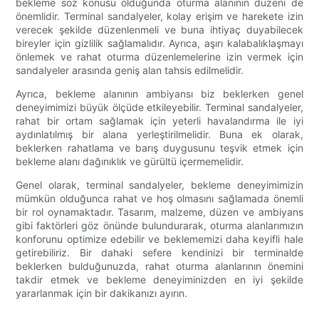
bekleme söz konusu olduğunda oturma alanının düzeni de
önemlidir. Terminal sandalyeler, kolay erişim ve harekete izin
verecek şekilde düzenlenmeli ve buna ihtiyaç duyabilecek
bireyler için gizlilik sağlamalıdır. Ayrıca, aşırı kalabalıklaşmayı
önlemek ve rahat oturma düzenlemelerine izin vermek için
sandalyeler arasında geniş alan tahsis edilmelidir.
Ayrıca, bekleme alanının ambiyansı biz beklerken genel
deneyimimizi büyük ölçüde etkileyebilir. Terminal sandalyeler,
rahat bir ortam sağlamak için yeterli havalandırma ile iyi
aydınlatılmış bir alana yerleştirilmelidir. Buna ek olarak,
beklerken rahatlama ve barış duygusunu teşvik etmek için
bekleme alanı dağınıklık ve gürültü içermemelidir.
Genel olarak, terminal sandalyeler, bekleme deneyimimizin
mümkün olduğunca rahat ve hoş olmasını sağlamada önemli
bir rol oynamaktadır. Tasarım, malzeme, düzen ve ambiyans
gibi faktörleri göz önünde bulundurarak, oturma alanlarımızın
konforunu optimize edebilir ve beklememizi daha keyifli hale
getirebiliriz. Bir dahaki sefere kendinizi bir terminalde
beklerken bulduğunuzda, rahat oturma alanlarının önemini
takdir etmek ve bekleme deneyiminizden en iyi şekilde
yararlanmak için bir dakikanızı ayırın.