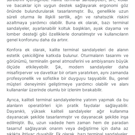
ve bacaklar için uygun destek sağlayarak ergonomi göz
önünde bulundurularak tasarlanmıştır. Bu, genellikle uzun
süreli oturma ile ilişkili sertlik, ağrı ve rahatsızlık riskini
azaltmaya yardımcı olabilir. Buna ek olarak, bazı terminal
sandalyeler, ayarlanabilir koltuk başlıkları, ayak dayama ve
lomber desteği gibi özelliklerle donatılmıştır ve kullanıcıların
genel konforunu daha da artırır.
Konfora ek olarak, kalite terminal sandalyeleri de alanın
estetik çekiciliğine katkıda bulunur. Oturmaların tasarımı ve
görünümü, terminalin genel atmosferini ve ambiyansını büyük
ölçüde etkileyebilir. Şık, modern sandalyeler daha
misafirperver ve davetkar bir ortam yaratırken, aynı zamanda
profesyonellik ve sofistike bir duyguyu taşıyabilir. Bu, genel
müşteri deneyimini geliştirmeye yardımcı olabilir ve alanı
kullananlar üzerinde olumlu bir izlenim bırakabilir.
Ayrıca, kaliteli terminal sandalyelerine yatırım yapmak da bu
alanların operatörleri için pratik faydalar sağlayabilir.
Dayanıklı, yüksek kaliteli sandalyeler ağır kullanıma
dayanacak şekilde tasarlanmıştır ve dayanacak şekilde inşa
edilmiştir. Bu, uzun vadede hem zaman hem de paradan
tasarruf sağlayarak onarım veya değiştirme için daha az
sıklıkta ihtiyaç duyabilir. Ek olarak, bazı terminal sandalyeler,