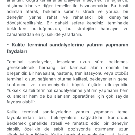
atıştırmalıklar ve diğer temeller ile hazırlanmaktır. Bu basit
adımları atarak, bekleme sürenizi stresli ve yorucu bir
deneyim yerine rahat ve rahatlatıcı bir deneyime
dönüştürebilirsiniz. Bir dahaki sefere kendinizi terminalde
beklerken bulduğunuzda, bu stratejileri hatırlayın ve
zamanınızdan en iyi şekilde yararlanın.
- Kalite terminal sandalyelerine yatırım yapmanın
faydaları
Terminal sandalyeler, insanların uzun süre beklemesi
gerekebilecek herhangi bir kamusal alanın önemli bir
bileşenidir. Bir havaalanı, hastane, tren istasyonu veya otobüs
terminali olsun, sağlanan oturma kalitesi, bekleyenlerin genel
konforunu ve memnuniyetini büyük ölçüde etkileyebilir.
Yüksek kaliteli terminal sandalyelerine yatırım yapmanın hem
kullanıcılar hem de bu alanların operatörleri için çok sayıda
faydası olabilir.
Kalite terminal sandalyelerine yatırım yapmanın temel
faydalarından biri, bekleyenlere sağladıkları konfordur.
Beklemek genellikle stresli ve rahatsız edici bir deneyim
olabilir, özellikle de sabit pozisyonda oturmanın uzun
sürelerini içerdiğinde. Kalite terminal sandalyeleri, sırt, kollar