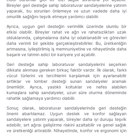
Bireyler geri desteğe sahip laboratuvar sandalyelerine yatırım
yaparak, bu sorunları önlemeye ve uzun vadede daha iyi
omurilik sağlığını teşvik etmeye yardımcı olabilir.
Ayrıca, uygun geri desteğin verimlilik üzerinde olumlu bir
etkisi olabilir. Bireyler rahat ve ağrı ve rahatsızlıktan uzak
olduklarında, çalışmalarına daha iyi odaklanabilir ve görevleri
daha verimli bir şekilde gerçekleştirebilirler. Bu, üretkenliğin
artmasına, iyileştirilmiş iş memnuniyetine ve nihayetinde daha
başarılı ve tatmin edici bir kariyere yol açabilir.
Geri desteğe sahip laboratuvar sandalyelerini seçerken
dikkate alınması gereken birkaç faktör vardır. İlk olarak, farklı
vücut türlerini ve tercihlerini karşılamak için ayarlanabilir
sırtlıklar ve lomber desteği sunan sandalyeler aramak
önemlidir. Ayrıca, yastıklı koltuklar ve nefes alabilen
kumaşlara sahip sandalyeler, uzun süre oturma döneminde
rahatlık sağlamaya yardımcı olabilir.
Sonuç olarak, laboratuvar sandalyelerinde geri desteğin
önemi abartılamaz. Uygun destek ve konfor sağlayan
sandalyelere yatırım yaparak, bireyler daha iyi duruşu teşvik
edebilir, sırt ağrısı geliştirme riskini azaltabilir ve genel sağlık
ve üretkenliği artırabilir. Nihayetinde, konfor ve ergonomi için