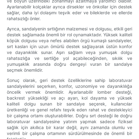
ve boyun üzerindeki zorlanmayı azaltmaya yardımcı olabilir.
Ayarlanabilir kolçaklar ayrıca dirsekler ve önkollar için destek
sağlar, daha iyi dolaşımı teşvik eder ve bileklerde ve ellerde
rahatsızlığı önler.
Ayrıca, sandalyenin sırtlığının malzemesi ve dolgusu, etkili geri
destek sağlamada önemli bir rol oynamaktadır. Yüksek kaliteli
köpük dolgusu veya nefes alabilen örgü kumaşlı sandalyeler,
sırt kasları için uzun ömürlü destek sağlayarak üstün konfor
ve dayanıklılık sunar. Aşırı sağlam veya yumuşak dolgu
rahatsızlığa ve sertliğe yol açabileceğinden, sıkılık ve
yumuşaklık arasında doğru dengeyi vuran bir sandalye
seçmek önemlidir.
Sonuç olarak, geri destek özelliklerine sahip laboratuvar
sandalyelerini seçerken, konfor, uzonomiye ve dayanıklılığa
öncelik vermek önemlidir. Ayarlanabilir lomber desteği,
backrest yüksekliği ve açı ayarı, kol dayama ve yüksek
kaliteli dolgu sunan bir sandalye seçerek, kullanıcılar
üretkenliği ve genel refahı teşvik eden rahat ve destekleyici
bir çalışma ortamı oluşturabilirler. Doğru sırt desteği ile doğru
laboratuvar sandalyesine yatırım yapmak sadece fiziksel
sağlık için akıllıca bir karar değil, aynı zamanda olumlu ve
verimli bir çalışma ortamının sürdürülmesinde de önemli bir