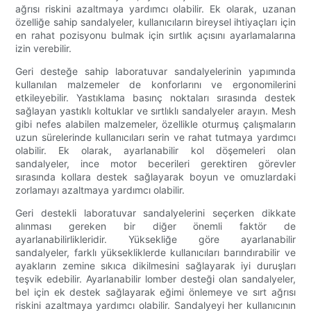
ağrısı riskini azaltmaya yardımcı olabilir. Ek olarak, uzanan
özelliğe sahip sandalyeler, kullanıcıların bireysel ihtiyaçları için
en rahat pozisyonu bulmak için sırtlık açısını ayarlamalarına
izin verebilir.
Geri desteğe sahip laboratuvar sandalyelerinin yapımında
kullanılan malzemeler de konforlarını ve ergonomilerini
etkileyebilir. Yastıklama basınç noktaları sırasında destek
sağlayan yastıklı koltuklar ve sırtlıklı sandalyeler arayın. Mesh
gibi nefes alabilen malzemeler, özellikle oturmuş çalışmaların
uzun sürelerinde kullanıcıları serin ve rahat tutmaya yardımcı
olabilir. Ek olarak, ayarlanabilir kol döşemeleri olan
sandalyeler, ince motor becerileri gerektiren görevler
sırasında kollara destek sağlayarak boyun ve omuzlardaki
zorlamayı azaltmaya yardımcı olabilir.
Geri destekli laboratuvar sandalyelerini seçerken dikkate
alınması gereken bir diğer önemli faktör de
ayarlanabilirlikleridir. Yüksekliğe göre ayarlanabilir
sandalyeler, farklı yüksekliklerde kullanıcıları barındırabilir ve
ayakların zemine sıkıca dikilmesini sağlayarak iyi duruşları
teşvik edebilir. Ayarlanabilir lomber desteği olan sandalyeler,
bel için ek destek sağlayarak eğimi önlemeye ve sırt ağrısı
riskini azaltmaya yardımcı olabilir. Sandalyeyi her kullanıcının