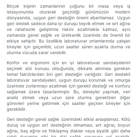
Birçok kişinin zamanlarının çoğunu bir masa veya iş
istasyonunda oturarak geçirdiği günümüzün modern
dünyasında, uygun geri desteğin önemi abartılamaz. Uygun
geri destek sadece daha iyi duruşu teşvik etmek ve sırt ağrısı
ve rahatsızlık geliştirme riskini azaltmakla kalmaz, aynı
zamanda genel sağlık ve üretkenlik üzerinde de önemli bir
etkiye sahiptir. Bu özellikle laboratuvar ortamlarında çalışan
bireyler için geçerlidir, uzun saatler süren ayakta durma ve
oturma vücuda zarar verebilir.
Konfor ve ergonomi için en iyi laboratuvar sandalyelerini
seçmek söz konusu olduğunda, dikkate alınması gereken
temel faktörlerden biri geri desteğin varlığıdır. Geri destekli
laboratuvar sandalyeleri, uygun duruşu korumak ve omurga
üzerinde zorlanmayı azaltmak için gerekli desteği ve konforu
sağlamak üzere tasarlanmıştır. Bu, deneyler yapmak, veri
analiz etmek veya uzun süre oturma gerektiren diğer
görevleri yerine getirmek için saatler geçiren bireyler için
gereklidir.
Geri desteğin genel sağlık üzerindeki etkisi anlaşılamaz. Kötü
duruş ve uygun sırt desteğinin olmaması, sırt ağrısı, boyun
ağrısı, baş ağrısı ve fıtıklaşmış diskler veya siyatik gibi daha
ciddi durumlar gibi bir dizi sağlık sorununa yol açabilir.