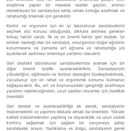
araştırma yapan bir masada saatler geçirin, sırtınızı
destekleyen bir sandalyeye sahip olmak zorluğu azaltmak ve
rahatsızlığı önlemek için gereklidir.
Konfor ve ergonomi için en iyi laboratuvar sandalyelerini
seçmek söz konusu olduğunda, dikkate alınması gereken
birkaç faktör vardır. İlk ve en önemli faktör geri destek. İyi
lomber desteği olan bir sandalye, omurganızın doğal eğrisinin
korunmasına ve zamanla sırt ağrısına ve rahatsızlığa yol
açabilecek sarkmayı önlemeye yardımcı olacaktır.
Geri destekli laboratuvar sandalyelerinde aramak için bir
diğer önemli özellik ayarlanabilirliktir. Sandalyenizin
yüksekliğini, eğilmesini ve lomber desteğini özelleştirebilmek,
vücudunuz için en rahat ve ergonomik konumu bulmanızı
sağlayacaktır. Bu, sırt ve boynunuzdaki gerginliği azaltmaya
yardımcı olabileceğinden, uzun saatleri oturanlar için özellikle
önemlidir.
Geri destek ve ayarlanabilirliğe ek olarak, sandalyenin
malzemelerini ve yapımını dikkate almak da önemlidir. Yüksek
kaliteli malzemelerden yapılmış ve dayanıklılık ve uzun vadeli
konforu sağlamak için sağlam bir çerçeveye sahip
sandalyeler arayın. Yastıklama ve dolgu, sandalyenin genel