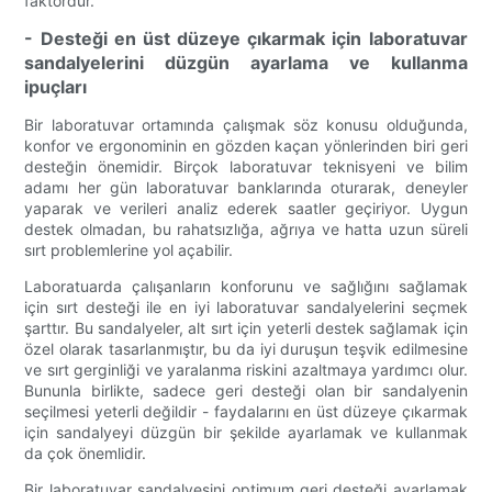
faktördür.
- Desteği en üst düzeye çıkarmak için laboratuvar
sandalyelerini düzgün ayarlama ve kullanma
ipuçları
Bir laboratuvar ortamında çalışmak söz konusu olduğunda,
konfor ve ergonominin en gözden kaçan yönlerinden biri geri
desteğin önemidir. Birçok laboratuvar teknisyeni ve bilim
adamı her gün laboratuvar banklarında oturarak, deneyler
yaparak ve verileri analiz ederek saatler geçiriyor. Uygun
destek olmadan, bu rahatsızlığa, ağrıya ve hatta uzun süreli
sırt problemlerine yol açabilir.
Laboratuarda çalışanların konforunu ve sağlığını sağlamak
için sırt desteği ile en iyi laboratuvar sandalyelerini seçmek
şarttır. Bu sandalyeler, alt sırt için yeterli destek sağlamak için
özel olarak tasarlanmıştır, bu da iyi duruşun teşvik edilmesine
ve sırt gerginliği ve yaralanma riskini azaltmaya yardımcı olur.
Bununla birlikte, sadece geri desteği olan bir sandalyenin
seçilmesi yeterli değildir - faydalarını en üst düzeye çıkarmak
için sandalyeyi düzgün bir şekilde ayarlamak ve kullanmak
da çok önemlidir.
Bir laboratuvar sandalyesini optimum geri desteği ayarlamak