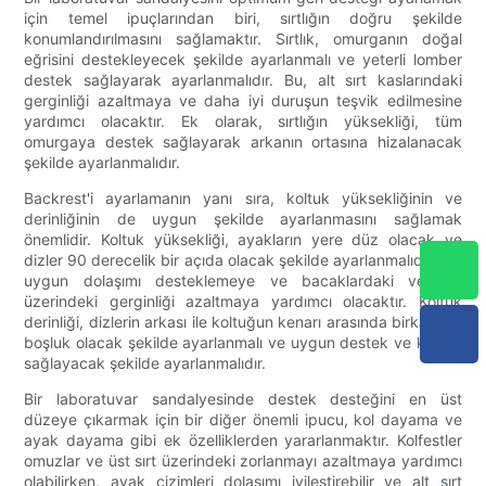
için temel ipuçlarından biri, sırtlığın doğru şekilde
konumlandırılmasını sağlamaktır. Sırtlık, omurganın doğal
eğrisini destekleyecek şekilde ayarlanmalı ve yeterli lomber
destek sağlayarak ayarlanmalıdır. Bu, alt sırt kaslarındaki
gerginliği azaltmaya ve daha iyi duruşun teşvik edilmesine
yardımcı olacaktır. Ek olarak, sırtlığın yüksekliği, tüm
omurgaya destek sağlayarak arkanın ortasına hizalanacak
şekilde ayarlanmalıdır.
Backrest'i ayarlamanın yanı sıra, koltuk yüksekliğinin ve
derinliğinin de uygun şekilde ayarlanmasını sağlamak
önemlidir. Koltuk yüksekliği, ayakların yere düz olacak ve
dizler 90 derecelik bir açıda olacak şekilde ayarlanmalıdır. Bu,
uygun dolaşımı desteklemeye ve bacaklardaki ve bel
üzerindeki gerginliği azaltmaya yardımcı olacaktır. Koltuk
derinliği, dizlerin arkası ile koltuğun kenarı arasında birkaç inç
boşluk olacak şekilde ayarlanmalı ve uygun destek ve konfor
sağlayacak şekilde ayarlanmalıdır.
Bir laboratuvar sandalyesinde destek desteğini en üst
düzeye çıkarmak için bir diğer önemli ipucu, kol dayama ve
ayak dayama gibi ek özelliklerden yararlanmaktır. Kolfestler
omuzlar ve üst sırt üzerindeki zorlanmayı azaltmaya yardımcı
olabilirken, ayak çizimleri dolaşımı iyileştirebilir ve alt sırt