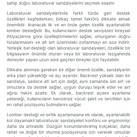
sahip doğru laboratuvar sandalyelerini seçmek esastır.
Laboratuvar sandalyelerinde farklı türde geri destek
özellikleri keşfederken, birkaç temel faktörü dikkate almak
önemlidir. Aranacak ilk ve en önde gelen özellik ayarlanabilir
lomber desteğidir. Bu, kullanıcıların destek seviyesini bireysel
ihtiyaçlarına göre özelleştirmelerini sağlar, omurganın doğru
hizalanmasını ve alt sırt üzerindeki zorlanmayı en aza indirir.
Yerleşik bel desteği olan laboratuvar sandalyeleri, özellikle bir
bilgisayarın önünde oturan veya bir laboratuvar tezgahında
deneyler yapan uzun süre geçiren bireyler için faydalıdır.
Dikkate alınması gereken bir diğer önemli özellik, sandalyenin
arka plan yüksekliği ve açı ayarıdır. Backrest yüksek olan bir
sandalye, sadece alt sırt için değil, aynı zamanda üst sırt ve
omuzlara da destek sağlar, uygun duruşu teşvik eder ve sırt
ağrısı riskini azaltır. Ek olarak, backrest açısını ayarlama
yeteneği, kullanıcıların benzersiz vücut şekli ve tercihleri ​​için
en rahat pozisyonu bulmalarını sağlar.
Lomber desteği ve sırtlık ayarlamasına ek olarak, ayarlanabilir
kol dayamaklı laboratuvar sandalyeleri konforu ve ergonomiyi
daha da artırabilir. Düzgün konumlandırılmış kolçaklar, daha
rahat ve doğal bir oturma pozisyonuna izin vererek omuzlar