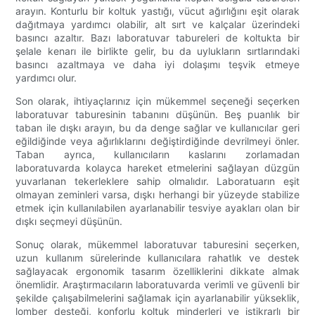
arayın. Konturlu bir koltuk yastığı, vücut ağırlığını eşit olarak
dağıtmaya yardımcı olabilir, alt sırt ve kalçalar üzerindeki
basıncı azaltır. Bazı laboratuvar tabureleri de koltukta bir
şelale kenarı ile birlikte gelir, bu da uylukların sırtlarındaki
basıncı azaltmaya ve daha iyi dolaşımı teşvik etmeye
yardımcı olur.
Son olarak, ihtiyaçlarınız için mükemmel seçeneği seçerken
laboratuvar taburesinin tabanını düşünün. Beş puanlık bir
taban ile dışkı arayın, bu da denge sağlar ve kullanıcılar geri
eğildiğinde veya ağırlıklarını değiştirdiğinde devrilmeyi önler.
Taban ayrıca, kullanıcıların kaslarını zorlamadan
laboratuvarda kolayca hareket etmelerini sağlayan düzgün
yuvarlanan tekerleklere sahip olmalıdır. Laboratuarın eşit
olmayan zeminleri varsa, dışkı herhangi bir yüzeyde stabilize
etmek için kullanılabilen ayarlanabilir tesviye ayakları olan bir
dışkı seçmeyi düşünün.
Sonuç olarak, mükemmel laboratuvar taburesini seçerken,
uzun kullanım sürelerinde kullanıcılara rahatlık ve destek
sağlayacak ergonomik tasarım özelliklerini dikkate almak
önemlidir. Araştırmacıların laboratuvarda verimli ve güvenli bir
şekilde çalışabilmelerini sağlamak için ayarlanabilir yükseklik,
lomber desteği, konforlu koltuk minderleri ve istikrarlı bir