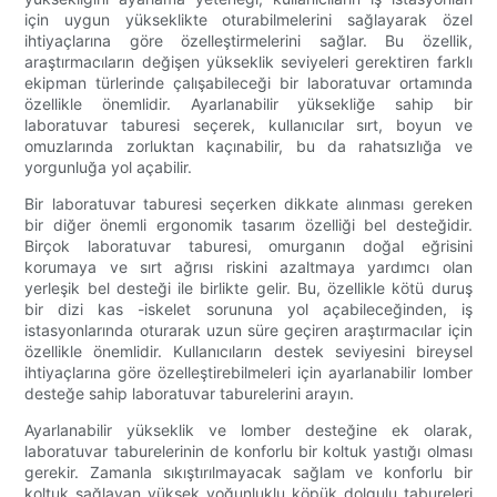
için uygun yükseklikte oturabilmelerini sağlayarak özel
ihtiyaçlarına göre özelleştirmelerini sağlar. Bu özellik,
araştırmacıların değişen yükseklik seviyeleri gerektiren farklı
ekipman türlerinde çalışabileceği bir laboratuvar ortamında
özellikle önemlidir. Ayarlanabilir yüksekliğe sahip bir
laboratuvar taburesi seçerek, kullanıcılar sırt, boyun ve
omuzlarında zorluktan kaçınabilir, bu da rahatsızlığa ve
yorgunluğa yol açabilir.
Bir laboratuvar taburesi seçerken dikkate alınması gereken
bir diğer önemli ergonomik tasarım özelliği bel desteğidir.
Birçok laboratuvar taburesi, omurganın doğal eğrisini
korumaya ve sırt ağrısı riskini azaltmaya yardımcı olan
yerleşik bel desteği ile birlikte gelir. Bu, özellikle kötü duruş
bir dizi kas -iskelet sorununa yol açabileceğinden, iş
istasyonlarında oturarak uzun süre geçiren araştırmacılar için
özellikle önemlidir. Kullanıcıların destek seviyesini bireysel
ihtiyaçlarına göre özelleştirebilmeleri için ayarlanabilir lomber
desteğe sahip laboratuvar taburelerini arayın.
Ayarlanabilir yükseklik ve lomber desteğine ek olarak,
laboratuvar taburelerinin de konforlu bir koltuk yastığı olması
gerekir. Zamanla sıkıştırılmayacak sağlam ve konforlu bir
koltuk sağlayan yüksek yoğunluklu köpük dolgulu tabureleri