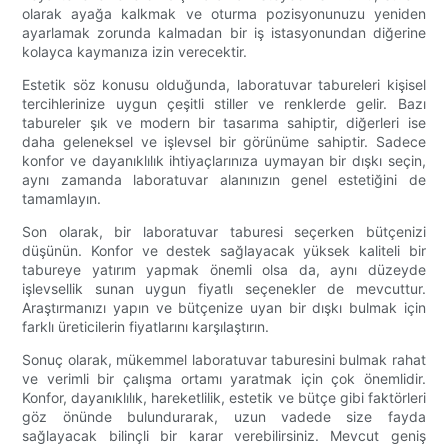
olarak ayağa kalkmak ve oturma pozisyonunuzu yeniden
ayarlamak zorunda kalmadan bir iş istasyonundan diğerine
kolayca kaymanıza izin verecektir.
Estetik söz konusu olduğunda, laboratuvar tabureleri kişisel
tercihlerinize uygun çeşitli stiller ve renklerde gelir. Bazı
tabureler şık ve modern bir tasarıma sahiptir, diğerleri ise
daha geleneksel ve işlevsel bir görünüme sahiptir. Sadece
konfor ve dayanıklılık ihtiyaçlarınıza uymayan bir dışkı seçin,
aynı zamanda laboratuvar alanınızın genel estetiğini de
tamamlayın.
Son olarak, bir laboratuvar taburesi seçerken bütçenizi
düşünün. Konfor ve destek sağlayacak yüksek kaliteli bir
tabureye yatırım yapmak önemli olsa da, aynı düzeyde
işlevsellik sunan uygun fiyatlı seçenekler de mevcuttur.
Araştırmanızı yapın ve bütçenize uyan bir dışkı bulmak için
farklı üreticilerin fiyatlarını karşılaştırın.
Sonuç olarak, mükemmel laboratuvar taburesini bulmak rahat
ve verimli bir çalışma ortamı yaratmak için çok önemlidir.
Konfor, dayanıklılık, hareketlilik, estetik ve bütçe gibi faktörleri
göz önünde bulundurarak, uzun vadede size fayda
sağlayacak bilinçli bir karar verebilirsiniz. Mevcut geniş