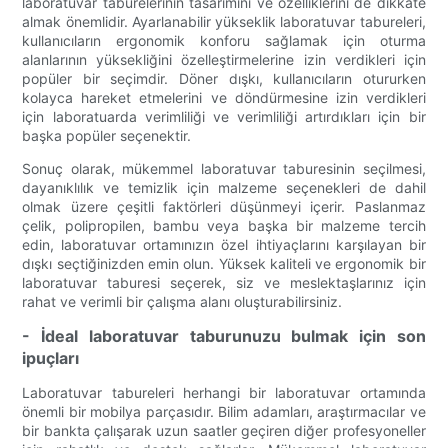
laboratuvar taburelerinin tasarımını ve özelliklerini de dikkate
almak önemlidir. Ayarlanabilir yükseklik laboratuvar tabureleri,
kullanıcıların ergonomik konforu sağlamak için oturma
alanlarının yüksekliğini özelleştirmelerine izin verdikleri için
popüler bir seçimdir. Döner dışkı, kullanıcıların otururken
kolayca hareket etmelerini ve döndürmesine izin verdikleri
için laboratuarda verimliliği ve verimliliği artırdıkları için bir
başka popüler seçenektir.
Sonuç olarak, mükemmel laboratuvar taburesinin seçilmesi,
dayanıklılık ve temizlik için malzeme seçenekleri de dahil
olmak üzere çeşitli faktörleri düşünmeyi içerir. Paslanmaz
çelik, polipropilen, bambu veya başka bir malzeme tercih
edin, laboratuvar ortamınızın özel ihtiyaçlarını karşılayan bir
dışkı seçtiğinizden emin olun. Yüksek kaliteli ve ergonomik bir
laboratuvar taburesi seçerek, siz ve meslektaşlarınız için
rahat ve verimli bir çalışma alanı oluşturabilirsiniz.
- İdeal laboratuvar taburunuzu bulmak için son
ipuçları
Laboratuvar tabureleri herhangi bir laboratuvar ortamında
önemli bir mobilya parçasıdır. Bilim adamları, araştırmacılar ve
bir bankta çalışarak uzun saatler geçiren diğer profesyoneller