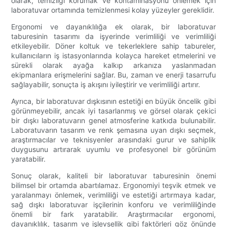
olarak, temizliği korumak ve kontaminasyonu önlemek için
laboratuvar ortamında temizlenmesi kolay yüzeyler gereklidir.
Ergonomi ve dayanıklılığa ek olarak, bir laboratuvar
taburesinin tasarımı da işyerinde verimliliği ve verimliliği
etkileyebilir. Döner koltuk ve tekerleklere sahip tabureler,
kullanıcıların iş istasyonlarında kolayca hareket etmelerini ve
sürekli olarak ayağa kalkıp arkanıza yaslanmadan
ekipmanlara erişmelerini sağlar. Bu, zaman ve enerji tasarrufu
sağlayabilir, sonuçta iş akışını iyileştirir ve verimliliği artırır.
Ayrıca, bir laboratuvar dışkısının estetiği en büyük öncelik gibi
görünmeyebilir, ancak iyi tasarlanmış ve görsel olarak çekici
bir dışkı laboratuvarın genel atmosferine katkıda bulunabilir.
Laboratuvarın tasarım ve renk şemasına uyan dışkı seçmek,
araştırmacılar ve teknisyenler arasındaki gurur ve sahiplik
duygusunu artırarak uyumlu ve profesyonel bir görünüm
yaratabilir.
Sonuç olarak, kaliteli bir laboratuvar taburesinin önemi
bilimsel bir ortamda abartılamaz. Ergonomiyi teşvik etmek ve
yaralanmayı önlemek, verimliliği ve estetiği artırmaya kadar,
sağ dışkı laboratuvar işçilerinin konforu ve verimliliğinde
önemli bir fark yaratabilir. Araştırmacılar ergonomi,
dayanıklılık, tasarım ve işlevsellik gibi faktörleri göz önünde