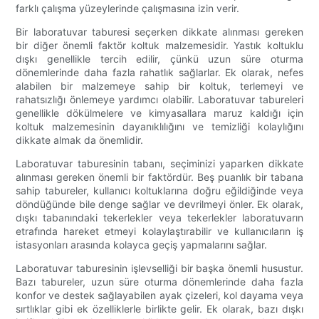
farklı çalışma yüzeylerinde çalışmasına izin verir.
Bir laboratuvar taburesi seçerken dikkate alınması gereken
bir diğer önemli faktör koltuk malzemesidir. Yastık koltuklu
dışkı genellikle tercih edilir, çünkü uzun süre oturma
dönemlerinde daha fazla rahatlık sağlarlar. Ek olarak, nefes
alabilen bir malzemeye sahip bir koltuk, terlemeyi ve
rahatsızlığı önlemeye yardımcı olabilir. Laboratuvar tabureleri
genellikle dökülmelere ve kimyasallara maruz kaldığı için
koltuk malzemesinin dayanıklılığını ve temizliği kolaylığını
dikkate almak da önemlidir.
Laboratuvar taburesinin tabanı, seçiminizi yaparken dikkate
alınması gereken önemli bir faktördür. Beş puanlık bir tabana
sahip tabureler, kullanıcı koltuklarına doğru eğildiğinde veya
döndüğünde bile denge sağlar ve devrilmeyi önler. Ek olarak,
dışkı tabanındaki tekerlekler veya tekerlekler laboratuvarın
etrafında hareket etmeyi kolaylaştırabilir ve kullanıcıların iş
istasyonları arasında kolayca geçiş yapmalarını sağlar.
Laboratuvar taburesinin işlevselliği bir başka önemli husustur.
Bazı tabureler, uzun süre oturma dönemlerinde daha fazla
konfor ve destek sağlayabilen ayak çizeleri, kol dayama veya
sırtlıklar gibi ek özelliklerle birlikte gelir. Ek olarak, bazı dışkı