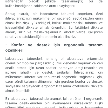
istiflenebilir olacak şekilde tasarlanmıştır, bu da
kullanılmadığında saklanmalarını kolaylaştırır.
Sonuç olarak, bir laboratuvar taburesi seçerken, özel
ihtiyaçlarınız için mükemmel bir seçeneği seçtiğinizden emin
olmak için dışkı yüksekliğini, koltuk malzemesini, tabanını ve
işlevselliğini dikkate almak önemlidir. Bu faktörleri dikkate
alarak, sizin ve meslektaşlarınızın laboratuvarda çalışırken
rahat ve desteklendiğinden emin olabilirsiniz.
- Konfor ve destek için ergonomik tasarım
özellikleri
Laboratuvar tabureleri, herhangi bir laboratuvar ortamında
önemli bir mobilya parçasıdır, çünkü deneyler yapmak ve veri
analiz etmek için uzun saatler harcayan araştırmacılar ve
işçilere rahatlık ve destek sağlarlar. İhtiyaçlarınız için
mükemmel laboratuvar taburesini seçmenizi sağlamak için,
uzun süreli kullanım dönemleri için gereken konfor ve destek
seviyesini sağlayacak ergonomik tasarım özelliklerini dikkate
almak önemlidir.
Bir laboratuvar taburesinde aramak için en önemli ergonomik
tasarım özelliklerinden biri ayarlanabilir yüksekliktir. Dışkı
yüksekliğini ayarlama yeteneği, kullanıcıların iş istasyonları