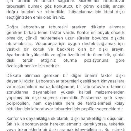
için rahatlık ve destek sağlarlar. Mükemmel laboratuvar
taburesini bulmak göz korkutucu bir görev olabilir, ancak
doğru ipuçları ve rehberlikle, ihtiyaçlarınız için ideal dışkı
seçtiğinizden emin olabilirsiniz.
Doğru laboratuvar taburesini ararken dikkate alınması
gereken birkaç temel faktör vardır. Konfor en büyük öncelik
olmalıdır, çünkü muhtemelen uzun süreler boyunca dışkıda
oturacaksınız. Vücudunuz için uygun destek sağlamak için
yastıklı bir koltuk ve backrest olan bir dışkı arayın.
Ayarlanabilir yükseklik ve eğim özellikleri de önemlidir, çünkü
dışkı tercih ettiğiniz oturma pozisyonuna göre
özelleştirmenize izin verirler.
Dikkate alınması gereken bir diğer önemli faktör dışkı
dayanıklılığıdır. Laboratuvar tabureleri çeşitli sert kimyasallara
ve malzemelere maruz kaldığından, bir laboratuvar ortamının
zorluklarına dayanabilen yüksek kaliteli malzemelerden
yapılmış bir dışkı seçmek önemlidir. Paslanmaz çelik veya
polipropilen, hem dayanıklı hem de temizlenmesi kolay
oldukları için laboratuvar tabureleri için popüler seçeneklerdir.
Konfor ve dayanıklılığa ek olarak, dışkı hareketliliğini düşünün.
Sık sık laboratuvarda hareket etmeniz gerekiyorsa, tekerlek
veya tekerleklerle bir dışkı aramak isteyebilirsiniz. Bu, sürekli