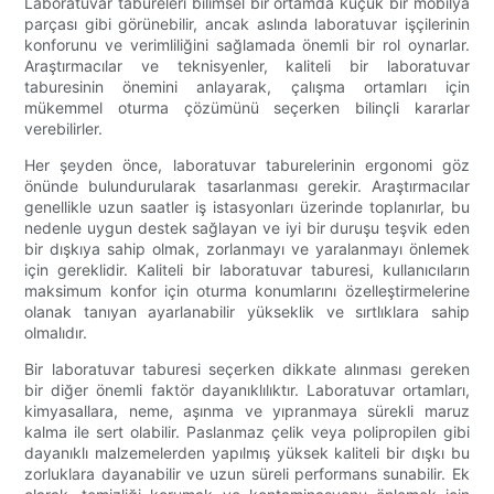
Laboratuvar tabureleri bilimsel bir ortamda küçük bir mobilya
parçası gibi görünebilir, ancak aslında laboratuvar işçilerinin
konforunu ve verimliliğini sağlamada önemli bir rol oynarlar.
Araştırmacılar ve teknisyenler, kaliteli bir laboratuvar
taburesinin önemini anlayarak, çalışma ortamları için
mükemmel oturma çözümünü seçerken bilinçli kararlar
verebilirler.
Her şeyden önce, laboratuvar taburelerinin ergonomi göz
önünde bulundurularak tasarlanması gerekir. Araştırmacılar
genellikle uzun saatler iş istasyonları üzerinde toplanırlar, bu
nedenle uygun destek sağlayan ve iyi bir duruşu teşvik eden
bir dışkıya sahip olmak, zorlanmayı ve yaralanmayı önlemek
için gereklidir. Kaliteli bir laboratuvar taburesi, kullanıcıların
maksimum konfor için oturma konumlarını özelleştirmelerine
olanak tanıyan ayarlanabilir yükseklik ve sırtlıklara sahip
olmalıdır.
Bir laboratuvar taburesi seçerken dikkate alınması gereken
bir diğer önemli faktör dayanıklılıktır. Laboratuvar ortamları,
kimyasallara, neme, aşınma ve yıpranmaya sürekli maruz
kalma ile sert olabilir. Paslanmaz çelik veya polipropilen gibi
dayanıklı malzemelerden yapılmış yüksek kaliteli bir dışkı bu
zorluklara dayanabilir ve uzun süreli performans sunabilir. Ek