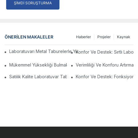
ŞIMDI SORUŞTURMA
ÖNERILEN MAKALELER
Haberler
Projeler
Kaynak
Laboratuvarı Metal Taburelerle Yükseltin: Sırt Desteğiyle Rahat
Konfor Ve Destek: Sırtlı Labora
Mükemmel Yüksekliği Bulmak: Ayarlanabilir Laboratuvar Taburele
Verimliliği Ve Konforu Artırma
Satılık Kalite Laboratuvar Taburelerini Keşfedin: Çalışma Alanını
Konfor Ve Destek: Fonksiyonel B