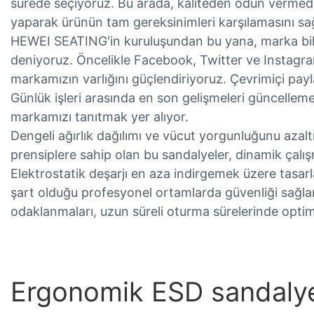
sürede seçiyoruz. Bu arada, kaliteden ödün vermeden
yaparak ürünün tam gereksinimleri karşılamasını sa
HEWEI SEATING'in kuruluşundan bu yana, marka bilini
deniyoruz. Öncelikle Facebook, Twitter ve Instagr
markamızın varlığını güçlendiriyoruz. Çevrimiçi pay
Günlük işleri arasında en son gelişmeleri güncellemek
markamızı tanıtmak yer alıyor.
Dengeli ağırlık dağılımı ve vücut yorgunluğunu azal
prensiplere sahip olan bu sandalyeler, dinamik çalış
Elektrostatik deşarjı en aza indirgemek üzere tasar
şart olduğu profesyonel ortamlarda güvenliği sağlar
odaklanmaları, uzun süreli oturma sürelerinde opti
Ergonomik ESD sandalyele