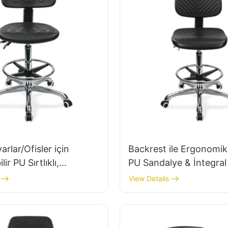
rlar/Ofisler için
Backrest ile Ergonomi
ir PU Sırtlıklı,
PU Sandalye & İntegra
 Ayarlanabilir Koltuklu
koltuk yüksekliği ayarla
View Details
yum 5 Yıldızlı Tabanlı
ayak halkası &
Ergonomik Döner
laboratuvarlar/temiz od
 Ic027
alüminyum 5 yıldızlı ta