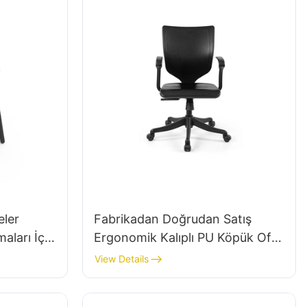
eler
Fabrikadan Doğrudan Satış
aları İçin
Ergonomik Kalıplı PU Köpük Ofis
Koltuğu IC091 HEWEI SEATING
View Details