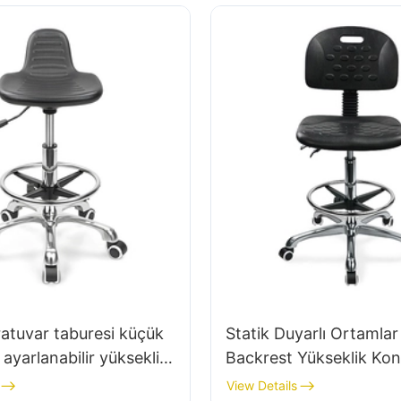
Hewei Üreticisi
atuvar taburesi küçük
Statik Duyarlı Ortamlar 
 ayarlanabilir yükseklik
Backrest Yükseklik Kon
var için 5 yıldızlı
Kaldırma Baskı Seçenekl
View Details