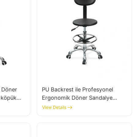
k Döner
PU Backrest ile Profesyonel
l köpük
Ergonomik Döner Sandalye
nabilir
IC142 & Kolçaklar Ayarlanabilir
View Details
Ayak Halkası & Laboratuvarlar
alar için
için 5 Yıldız Taban
ban