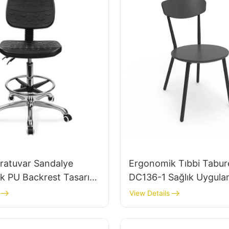
ratuvar Sandalye
Ergonomik Tıbbi Tabur
k PU Backrest Tasarım
DC136-1 Sağlık Uygulam
lmiş Laboratuvar
Toptancı Hewei
View Details
için 5 Yıldızlı
m Taban