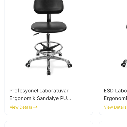
Profesyonel Laboratuvar
ESD Labo
Ergonomik Sandalye PU
Ergonomi
Backrest Desteği 360 ° döner
Genişleti
View Details
View Details
kararlı 5 yıldızlı taban bilimsel
Çalışması 
olarak laboratuvar için
Alüminyu