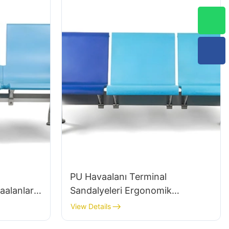
PU Havaalanı Terminal
alanları
Sandalyeleri Ergonomik
rı İçin
Alüminyum Bekleme Koltukları
View Details
turma
LC090 Hewei tarafından