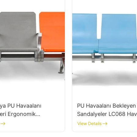
ya PU Havaalanı
PU Havaalanı Bekleyen
eri Ergonomik
Sandalyeler LC068 Hava
 Terminaller İçin
ve Demiryolu İstasyonla
View Details
oltukları LC119 Hewei
Konforlu Ergonomik O