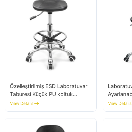
Özelleştirilmiş ESD Laboratuvar
Laboratuva
Taburesi Küçük PU koltuk
Ayarlanabil
ayarlanabilir yükseklik &
Yüksekliği
View Details
View Details
Laboratuvar IC için 5 Yıldızlı
ve Alümin
Taban003
Premium 
Sandalye