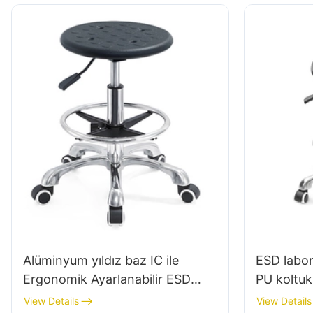
Alüminyum yıldız baz IC ile
ESD labor
Ergonomik Ayarlanabilir ESD
PU koltuk
Yuvarlak Poliüretan Laboratuar
& laboratu
View Details
View Details