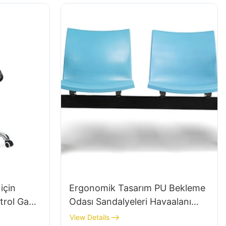
tasarlandı
için
Ergonomik Tasarım PU Bekleme
trol Gaz
Odası Sandalyeleri Havaalanı
eri ile
OEM Üreticisi Hewei için LC059
View Details