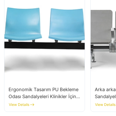
tasarlanmış
Ergonomik Tasarım PU Bekleme
Arka arka
Odası Sandalyeleri Klinikler İçin
Sandalyel
LC059 & Salonlar OEM Üreticisi
Alüminyum
View Details
View Details
Hewei
Bekleme K