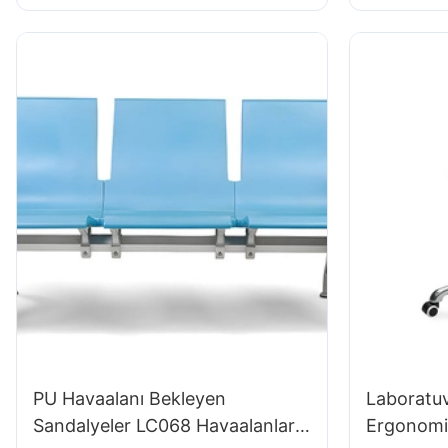
Dışkısı002
taban00
PU Havaalanı Bekleyen
Laboratuv
Sandalyeler LC068 Havaalanları
Ergonomi