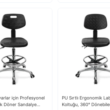
3
Ayarlanabilir ESD Labo
Sandalye IC022
arlar için Profesyonel
PU Sırtlı Ergonomik La
k Döner Sandalye
Koltuğu, 360° Dönebile