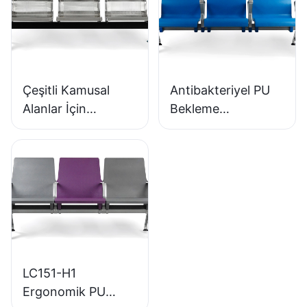
HEWEI SEATING
SEATING
Çeşitli Kamusal
Antibakteriyel PU
Alanlar İçin
Bekleme
Mükemmel Düşük
Sandalyeleri LC152
Maliyetli Paslanmaz
Alüminyum Tabanlı
Bekleme Koltuğu
Bekleme Alanları
LC153-H1
İçin
LC151-H1
Ergonomik PU