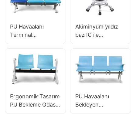
Traffik Alanlar
Konforlu
Ergonomik Oturma
Hewei Üreticisi
PU Havaalanı
Alüminyum yıldız
Terminal
baz IC ile
Sandalyeleri
Ergonomik
Ergonomik
Ayarlanabilir ESD
Alüminyum
Yuvarlak Poliüretan
Bekleme Koltukları
Laboratuar
LC090 Hewei
Dışkısı002
tarafından
tasarlandı
Ergonomik Tasarım
PU Havaalanı
PU Bekleme Odası
Bekleyen
Sandalyeleri
Sandalyeler LC068
Havaalanı OEM
Havaalanları
Üreticisi Hewei için
Üreticisi Hewei için