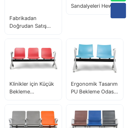
Sandalyeleri Hewei
tarafından
Fabrikadan
Havaalanı Bekleme
Doğrudan Satış
Alanları İçin LC089
Ergonomik Kalıplı
PU Köpük Ofis
Koltuğu IC091
HEWEI SEATING
Klinikler için Küçük
Ergonomik Tasarım
Bekleme
PU Bekleme Odası
Sandalyeleri &
Sandalyeleri
Salonlar LC056
Klinikler İçin LC059
Fabrika Doğrudan
& Salonlar OEM
Tasarruf Hewei
Üreticisi Hewei