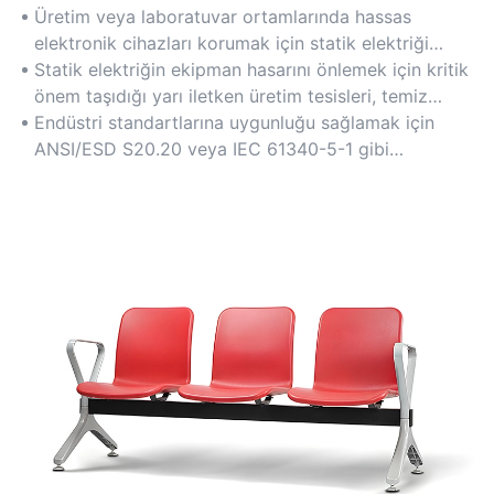
Üretim veya laboratuvar ortamlarında hassas
elektronik cihazları korumak için statik elektriği
dağıtmak üzere iletken kumaş veya karbon fiber gibi
Statik elektriğin ekipman hasarını önlemek için kritik
ESD güvenli malzemelerle tasarlanmıştır.
önem taşıdığı yarı iletken üretim tesisleri, temiz
odalar veya teknoloji iş yerleri için idealdir.
Endüstri standartlarına uygunluğu sağlamak için
ANSI/ESD S20.20 veya IEC 61340-5-1 gibi
sertifikaları kontrol edin.