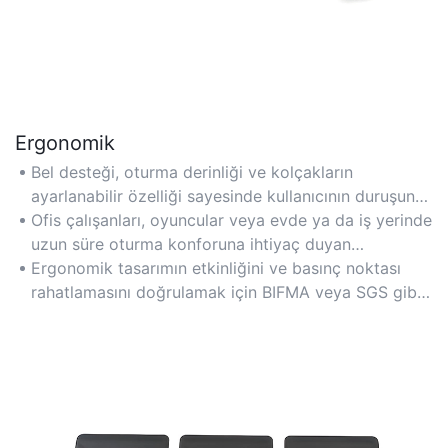
Ergonomik
Bel desteği, oturma derinliği ve kolçakların
ayarlanabilir özelliği sayesinde kullanıcının duruşuna
uyum sağlayarak uzun çalışma saatlerinde oluşan
Ofis çalışanları, oyuncular veya evde ya da iş yerinde
gerginliği azaltır.
uzun süre oturma konforuna ihtiyaç duyan
profesyoneller için uygundur.
Ergonomik tasarımın etkinliğini ve basınç noktası
rahatlamasını doğrulamak için BIFMA veya SGS gibi
sertifikalara bakın.