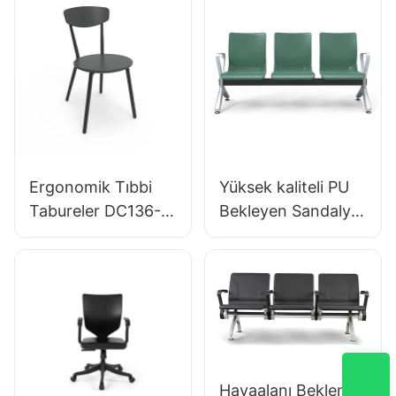
Backrest Desteği
Genişletilmiş
360 ° döner kararlı
Laboratuvar
5 yıldızlı taban
Çalışması için 5
bilimsel olarak
Yıldızlı Alüminyum
laboratuvar için
Taban
tasarlanmış
Ergonomik Tıbbi
Yüksek kaliteli PU
Tabureler DC136-1
Bekleyen Sandalye
Sağlık Uygulamaları
Alüminyum OEM
İçin Toptancı Hewei
Klinik Sandalyeleri
LC099 Üretici
Hewei
Havaalanı Bekleme