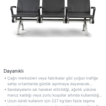
Dayanıklı
Çağrı merkezleri veya fabrikalar gibi yoğun trafiğe
sahip ortamlarda günlük aşınmaya dayanacak
şekilde güçlendirilmiş çelik çerçeveler ve yüksek
Sandalyelerin sık hareket ettirildiği, ağırlık yüküne
yoğunluklu köpükten üretilmiştir.
maruz kaldığı veya zorlu koşullar altında kullanıldığı
endüstriyel veya ticari kullanımlar için önerilir.
Uzun süreli kullanım için 227 kg'dan fazla taşıma