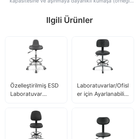
kapasitesine ve aşınmaya dayanıklı kumaşa (örneğin
naylon veya polyester karışımları) sahip modelleri
tercih edin.
Ilgili Ürünler
Özelleştirilmiş ESD
Laboratuvarlar/Ofisl
Laboratuvar
er için Ayarlanabilir
Taburesi Küçük PU
PU Sırtlıklı,
koltuk ayarlanabilir
Yüksekliği
yükseklik &
Ayarlanabilir
Laboratuvar IC için
Koltuklu ve
5 Yıldızlı Taban003
Alüminyum 5 Yıldızlı