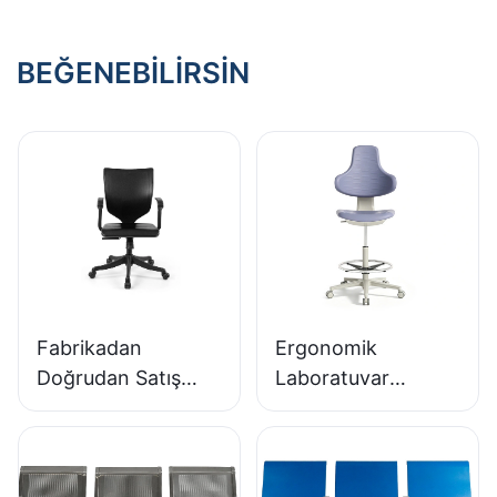
LC059
Konforlu
Ergonomik Oturma
BEĞENEBILIRSIN
Fabrikadan
Ergonomik
Doğrudan Satış
Laboratuvar
Ergonomik Kalıplı
Sandalyesi,
PU Köpük Ofis
Dayanıklı Poliüretan
Koltuğu IC091
Köpük, LD13 HEWEI