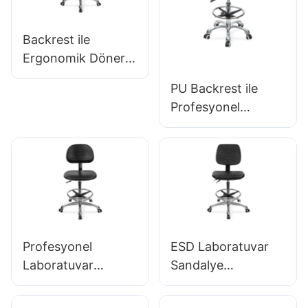
Tabanlı Premium
Ergonomik Döner
Backrest ile
Sandalye Ic027
Ergonomik Döner
PU Sandalye &
PU Backrest ile
İntegral köpük
Profesyonel
koltuk yüksekliği
Ergonomik Döner
ayarlanabilir ayak
Sandalye IC142 &
halkası &
Kolçaklar
laboratuvarlar/temi
Ayarlanabilir Ayak
z odalar için
Halkası &
alüminyum 5 yıldızlı
Laboratuvarlar için
taban
5 Yıldız Taban
Profesyonel
ESD Laboratuvar
Laboratuvar
Sandalye
Ergonomik
Ergonomik PU
Sandalye PU
Backrest Tasarım