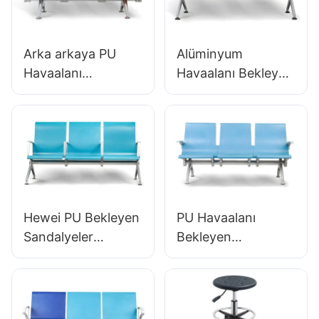
Arka arkaya PU
Alüminyum
Havaalanı
Havaalanı Bekleyen
Sandalyeleri
Sandalyeler OEM
Ergonomik
Çözümleri
Alüminyum
Havaalanları İçin
Terminaller İçin
Çözümler LC125
Bekleme Koltukları
Üretici Hewei
LC119 Hewei
Hewei PU Bekleyen
PU Havaalanı
Sandalyeler
Bekleyen
Alüminyum
Sandalyeler LC068
Çerçeve LC138
Havaalanları ve
Havaalanları için
Demiryolu
İdeal & Yüksek
İstasyonları İçin