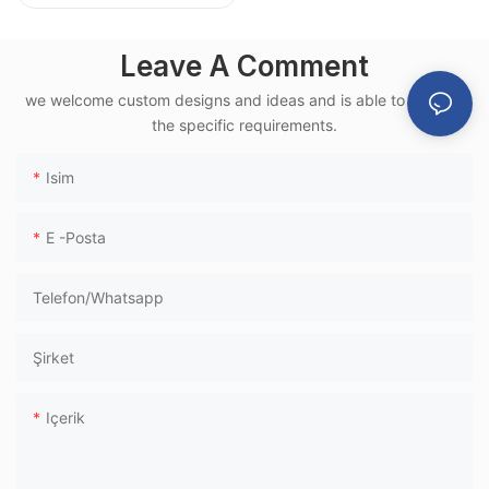
Havaalanı Bekleme
Koltuğu Alüminyum
Leave A Comment
Çerçeve Yüksek
Hızlı Tren Terminali
we welcome custom designs and ideas and is able to cater to
Kullanımı İçin
the specific requirements.
Isim
E -posta
Telefon/whatsapp
Şirket
Içerik