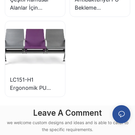
Alanlar İçin
Bekleme
Mükemmel Düşük
Sandalyeleri LC152
Maliyetli Paslanmaz
Alüminyum Tabanlı
Bekleme Koltuğu
Bekleme Alanları
LC153-H1
İçin
LC151-H1
Ergonomik PU
Havaalanı Bekleme
Koltuğu Alüminyum
Leave A Comment
Çerçeve Yüksek
Hızlı Tren Terminali
we welcome custom designs and ideas and is able to cater to
Kullanımı İçin
the specific requirements.