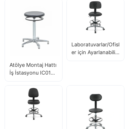
Sandalye IC008
köpük koltuk & pu
Odalar
Özel Toplu Satın Al
laborot tabure
Hewei
tasarım yüksekliği
ayarlanabilir ayak
halkası & Ultimate
Comfort IC için
Laboratuvarlar/Ofisl
krom 5 yıldızlı
er için Ayarlanabilir
taban011
PU Sırtlıklı,
Atölye Montaj Hattı
Yüksekliği
İş İstasyonu IC015-
Ayarlanabilir
2 ODM OEM
Koltuklu ve
Özelleştirilmiş
Alüminyum 5 Yıldızlı
Hewei
Tabanlı Premium
Ergonomik Döner
Sandalye Ic027