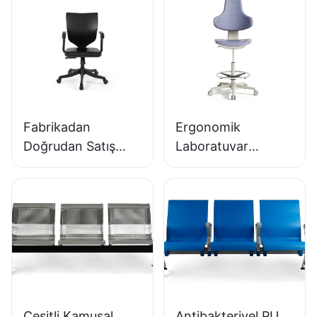
Fabrikadan
Ergonomik
Doğrudan Satış
Laboratuvar
Ergonomik Kalıplı
Sandalyesi,
PU Köpük Ofis
Dayanıklı Poliüretan
Koltuğu IC091
Köpük, LD13 HEWEI
HEWEI SEATING
SEATING
Çeşitli Kamusal
Antibakteriyel PU