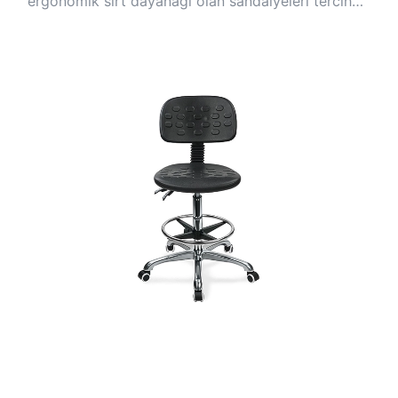
ergonomik sırt dayanağı olan sandalyeleri tercih
edin.