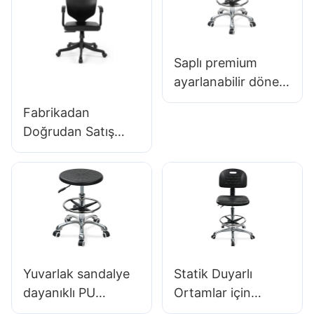
yüksekliği kontrolü
mükemmel &
5 yıldızlı alüminyum
Stüdyo kullanımı
taban
Saplı premium
ofis/laboratuvar
ayarlanabilir döner
sandalye, intergal
Fabrikadan
köpük koltuk & PU
Doğrudan Satış
laboratuvar
Ergonomik Kalıplı
taburesi tasarım
PU Köpük Ofis
yüksekliği
Koltuğu IC091
ayarlanabilir ayak
HEWEI SEATING
halkası & Ultimate
konfor için krom 5
yıldızlı taban
Yuvarlak sandalye
Statik Duyarlı
dayanıklı PU
Ortamlar için
laboratuvar
Backrest Yükseklik