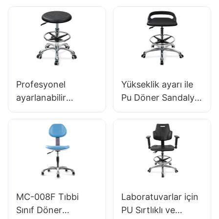
taburesi IC013
Kontrol Gaz
Entegre köpük
Kaldırma Baskı
koltuk yüksekliği
Seçenekleri ile
ayarlanabilir ayak
Ayarlanabilir ESD
halkası & temiz oda
Laboratuar
laboratuvarları için
Sandalye IC022
Profesyonel
Yükseklik ayarı ile
naylon 5 yıldızlı
ayarlanabilir
Pu Döner Sandalye
taban Hewei
laboratuvar
IC097 Office Studio
sandalye IC031 Çift
için Mükemmel 5
yükseklikte kontrol
Yıldızlı Taban
gaz kaldırma ve
ayak halkası
Laboratuvarlar için
kaymaz 5 yıldızlı
MC-008F Tıbbi
Laboratuvarlar için
taban & Klinikler
Sınıf Döner
PU Sırtlıklı ve