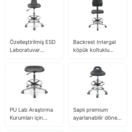
Özelleştirilmiş ESD
Backrest Intergal
Laboratuvar
köpük koltuklu
Taburesi Küçük PU
ergonomik döner
koltuk ayarlanabilir
sandalye & ESD
yükseklik &
Bilim Laboratuvarı
Laboratuvar IC için
Dışkı Yüksekliği
5 Yıldızlı Taban003
Boyunca
Uyarlanabilir Ayak
Yüzük &
PU Lab Araştırma
Saplı premium
Laboratuvarlar için
Kurumları için
ayarlanabilir döner
Alüminyum 5 Yıldızlı
Endüstriyel
sandalye, intergal
Base & Temiz