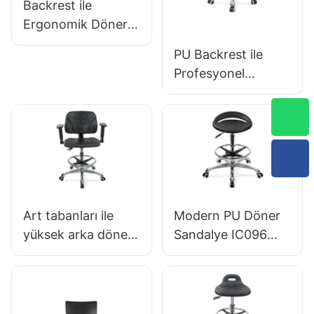
Backrest ile
Ergonomik Döner
PU Sandalye &
PU Backrest ile
İntegral köpük
Profesyonel
koltuk yüksekliği
Ergonomik Döner
ayarlanabilir ayak
Sandalye IC142 &
halkası &
Kolçaklar
laboratuvarlar/temi
Ayarlanabilir Ayak
z odalar için
Halkası &
alüminyum 5 yıldızlı
Laboratuvarlar için
taban
5 Yıldız Taban
Art tabanları ile
Modern PU Döner
yüksek arka döner
Sandalye IC096
sandalye
Yükseklik Ayarı
ayarlanabilir pu
Ayarlanabilir Ayak
koltuk IC050
Halkası & 5 yıldızlı
lomber destek
taban | Ofis için