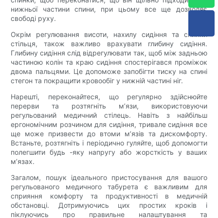
нижньої частини спини, при цьому все ще дозволяє
свободі руху.
Окрім регулювання висоти, нахилу сидіння та спинки
стільця, також важливо врахувати глибину сидіння.
Глибину сидіння слід відрегулювати так, щоб між задньою
частиною колін та краю сидіння спостерігався проміжок
двома пальцями. Це допоможе запобігти тиску на спині
стегон та покращити кровообіг у нижній частині ніг.
Нарешті, переконайтеся, що регулярно здійснюйте
перерви та розтягніть м’язи, використовуючи
регульований медичний стілець. Навіть з найбільш
ергономічним розчином для сидіння, тривале сидіння все
ще може призвести до втоми м’язів та дискомфорту.
Встаньте, розтягніть і періодично гуляйте, щоб допомогти
полегшити будь -яку напругу або жорсткість у ваших
м’язах.
Загалом, пошук ідеального пристосування для вашого
регульованого медичного табурета є важливим для
сприяння комфорту та продуктивності в медичній
обстановці. Дотримуючись цих простих кроків і
піклуючись про правильне налаштування та