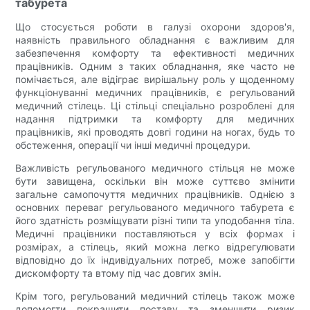
табурета
Що стосується роботи в галузі охорони здоров'я,
наявність правильного обладнання є важливим для
забезпечення комфорту та ефективності медичних
працівників. Одним з таких обладнання, яке часто не
помічається, але відіграє вирішальну роль у щоденному
функціонуванні медичних працівників, є регульований
медичний стілець. Ці стільці спеціально розроблені для
надання підтримки та комфорту для медичних
працівників, які проводять довгі години на ногах, будь то
обстеження, операції чи інші медичні процедури.
Важливість регульованого медичного стільця не може
бути завищена, оскільки він може суттєво змінити
загальне самопочуття медичних працівників. Однією з
основних переваг регульованого медичного табурета є
його здатність розміщувати різні типи та уподобання тіла.
Медичні працівники поставляються у всіх формах і
розмірах, а стілець, який можна легко відрегулювати
відповідно до їх індивідуальних потреб, може запобігти
дискомфорту та втому під час довгих змін.
Крім того, регульований медичний стілець також може
допомогти покращити поставу та зменшити ризик