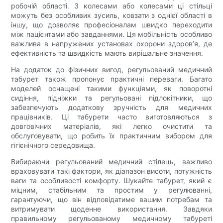
робочій області. З колесами або колесами ці стільці
можуть без особливих зусиль, ковзати з однієї області в
іншу, що дозволяє професіоналам швидко переходити
між пацієнтами або завданнями. Ця мобільність особливо
важлива в напружених установах охорони здоров’я, де
ефективність та швидкість мають вирішальне значення.
На додаток до фізичних вигод, регульований медичний
табурет також пропонує практичні переваги. Багато
моделей оснащені такими функціями, як поворотні
сидіння, підніжки та регульовані підлокітники, що
забезпечують додаткову зручність для медичних
працівників. Ці табурети часто виготовляються з
довговічних матеріалів, які легко очистити та
обслуговувати, що робить їх практичним вибором для
гігієнічного середовища.
Вибираючи регульований медичний стілець, важливо
враховувати такі фактори, як діапазон висоти, потужність
ваги та особливості комфорту. Шукайте табурет, який є
міцним, стабільним та простим у регулюванні,
гарантуючи, що він відповідатиме вашим потребам та
витримувати щоденне використання. Завдяки
правильному регульованому медичному табуреті