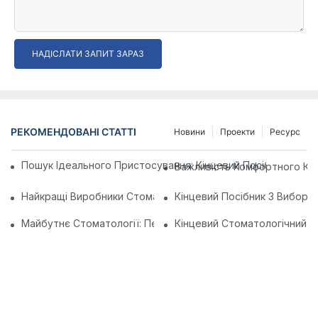
НАДІСЛАТИ ЗАПИТ ЗАРАЗ
РЕКОМЕНДОВАНІ СТАТТІ
Новини
Проекти
Ресурс
Пошук Ідеального Пристосування: Кінцевий Посібник З В
Важливість Комфортного Крі
Найкращі Виробники Стоматологічних Крісел У Китаї: Іннова
Кінцевий Посібник З Вибору
Майбутнє Стоматології: Персоналізовані Сучасні Стоматоло
Кінцевий Стоматологічний До