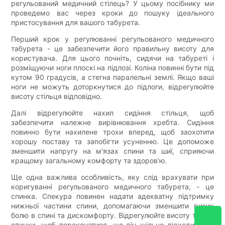
регульований медичний стілець? У цьому посібнику ми
проведемо вас через кроки до пошуку ідеального
пристосування для вашого табурета.
Перший крок у регулюванні регульованого медичного
табурета - це забезпечити його правильну висоту для
користувача. Для цього почніть, сидячи на табуреті і
розміщуючи ноги плоскі на підлозі. Коліна повинні бути під
кутом 90 градусів, а стегна паралельні землі. Якщо ваші
ноги не можуть доторкнутися до підлоги, відрегулюйте
висоту стільця відповідно.
Далі відрегулюйте нахил сидіння стільця, щоб
забезпечити належне вирівнювання хребта. Сидіння
повинно бути нахилене трохи вперед, щоб заохотити
хорошу поставу та запобігти усуненню. Це допоможе
зменшити напругу на м'язах спини та шиї, сприяючи
кращому загальному комфорту та здоров’ю.
Ще одна важлива особливість, яку слід врахувати при
коригуванні регульованого медичного табурета, - це
спинка. Спекура повинен надати адекватну підтримку
нижньої частини спини, допомагаючи зменшити ризик
болю в спині та дискомфорту. Відрегулюйте висоту та кут
спинки, щоб переконатися, що він щільно підходить до