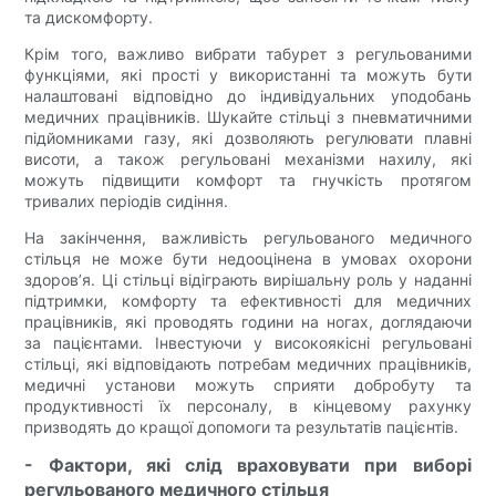
та дискомфорту.
Крім того, важливо вибрати табурет з регульованими
функціями, які прості у використанні та можуть бути
налаштовані відповідно до індивідуальних уподобань
медичних працівників. Шукайте стільці з пневматичними
підйомниками газу, які дозволяють регулювати плавні
висоти, а також регульовані механізми нахилу, які
можуть підвищити комфорт та гнучкість протягом
тривалих періодів сидіння.
На закінчення, важливість регульованого медичного
стільця не може бути недооцінена в умовах охорони
здоров’я. Ці стільці відіграють вирішальну роль у наданні
підтримки, комфорту та ефективності для медичних
працівників, які проводять години на ногах, доглядаючи
за пацієнтами. Інвестуючи у високоякісні регульовані
стільці, які відповідають потребам медичних працівників,
медичні установи можуть сприяти добробуту та
продуктивності їх персоналу, в кінцевому рахунку
призводять до кращої допомоги та результатів пацієнтів.
- Фактори, які слід враховувати при виборі
регульованого медичного стільця