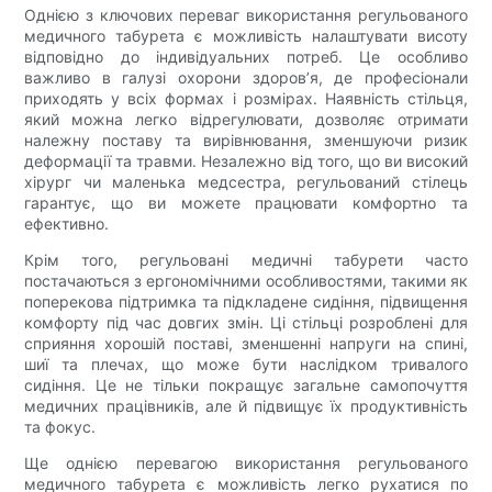
Однією з ключових переваг використання регульованого
медичного табурета є можливість налаштувати висоту
відповідно до індивідуальних потреб. Це особливо
важливо в галузі охорони здоров’я, де професіонали
приходять у всіх формах і розмірах. Наявність стільця,
який можна легко відрегулювати, дозволяє отримати
належну поставу та вирівнювання, зменшуючи ризик
деформації та травми. Незалежно від того, що ви високий
хірург чи маленька медсестра, регульований стілець
гарантує, що ви можете працювати комфортно та
ефективно.
Крім того, регульовані медичні табурети часто
постачаються з ергономічними особливостями, такими як
поперекова підтримка та підкладене сидіння, підвищення
комфорту під час довгих змін. Ці стільці розроблені для
сприяння хорошій поставі, зменшенні напруги на спині,
шиї та плечах, що може бути наслідком тривалого
сидіння. Це не тільки покращує загальне самопочуття
медичних працівників, але й підвищує їх продуктивність
та фокус.
Ще однією перевагою використання регульованого
медичного табурета є можливість легко рухатися по