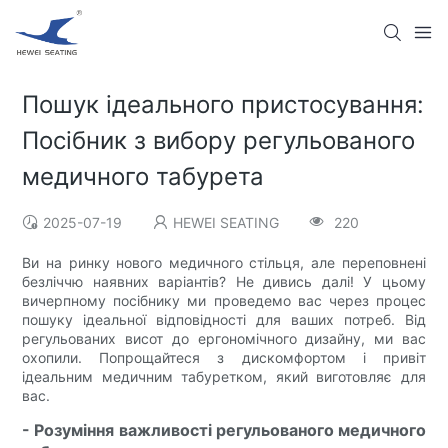
Пошук ідеального пристосування:
Посібник з вибору регульованого
медичного табурета
2025-07-19
HEWEI SEATING
220
Ви на ринку нового медичного стільця, але переповнені
безліччю наявних варіантів? Не дивись далі! У цьому
вичерпному посібнику ми проведемо вас через процес
пошуку ідеальної відповідності для ваших потреб. Від
регульованих висот до ергономічного дизайну, ми вас
охопили. Попрощайтеся з дискомфортом і привіт
ідеальним медичним табуретком, який виготовляє для
вас.
- Розуміння важливості регульованого медичного