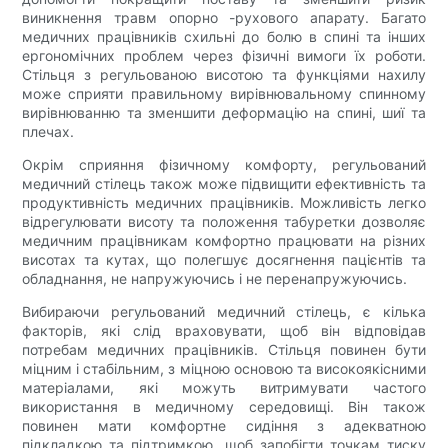
виникнення травм опорно -рухового апарату. Багато
медичних працівників схильні до болю в спині та інших
ергономічних проблем через фізичні вимоги їх роботи.
Стільця з регульованою висотою та функціями нахилу
може сприяти правильному вирівнювальному спинному
вирівнюванню та зменшити деформацію на спині, шиї та
плечах.
Окрім сприяння фізичному комфорту, регульований
медичний стілець також може підвищити ефективність та
продуктивність медичних працівників. Можливість легко
відрегулювати висоту та положення табуретки дозволяє
медичним працівникам комфортно працювати на різних
висотах та кутах, що полегшує досягнення пацієнтів та
обладнання, не напружуючись і не перенапружуючись.
Вибираючи регульований медичний стілець, є кілька
факторів, які слід враховувати, щоб він відповідав
потребам медичних працівників. Стільця повинен бути
міцним і стабільним, з міцною основою та високоякісними
матеріалами, які можуть витримувати частого
використання в медичному середовищі. Він також
повинен мати комфортне сидіння з адекватною
підкладкою та підтримкою, щоб запобігти точкам тиску