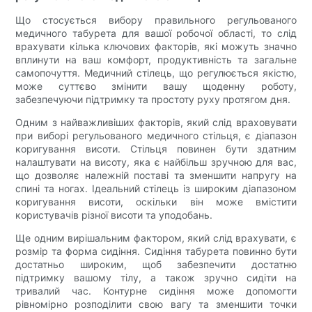
Що стосується вибору правильного регульованого
медичного табурета для вашої робочої області, то слід
врахувати кілька ключових факторів, які можуть значно
вплинути на ваш комфорт, продуктивність та загальне
самопочуття. Медичний стілець, що регулюється якістю,
може суттєво змінити вашу щоденну роботу,
забезпечуючи підтримку та простоту руху протягом дня.
Одним з найважливіших факторів, який слід враховувати
при виборі регульованого медичного стільця, є діапазон
коригування висоти. Стільця повинен бути здатним
налаштувати на висоту, яка є найбільш зручною для вас,
що дозволяє належній поставі та зменшити напругу на
спині та ногах. Ідеальний стілець із широким діапазоном
коригування висоти, оскільки він може вмістити
користувачів різної висоти та уподобань.
Ще одним вирішальним фактором, який слід врахувати, є
розмір та форма сидіння. Сидіння табурета повинно бути
достатньо широким, щоб забезпечити достатню
підтримку вашому тілу, а також зручно сидіти на
тривалий час. Контурне сидіння може допомогти
рівномірно розподілити свою вагу та зменшити точки