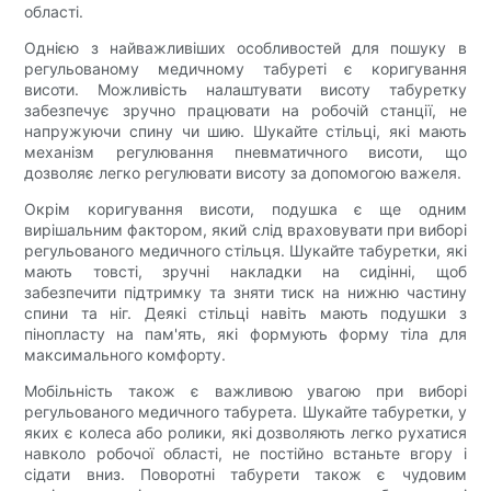
області.
Однією з найважливіших особливостей для пошуку в
регульованому медичному табуреті є коригування
висоти. Можливість налаштувати висоту табуретку
забезпечує зручно працювати на робочій станції, не
напружуючи спину чи шию. Шукайте стільці, які мають
механізм регулювання пневматичного висоти, що
дозволяє легко регулювати висоту за допомогою важеля.
Окрім коригування висоти, подушка є ще одним
вирішальним фактором, який слід враховувати при виборі
регульованого медичного стільця. Шукайте табуретки, які
мають товсті, зручні накладки на сидінні, щоб
забезпечити підтримку та зняти тиск на нижню частину
спини та ніг. Деякі стільці навіть мають подушки з
пінопласту на пам'ять, які формують форму тіла для
максимального комфорту.
Мобільність також є важливою увагою при виборі
регульованого медичного табурета. Шукайте табуретки, у
яких є колеса або ролики, які дозволяють легко рухатися
навколо робочої області, не постійно встаньте вгору і
сідати вниз. Поворотні табурети також є чудовим