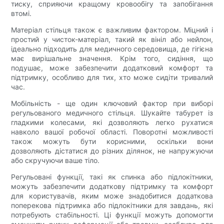
тиску, сприяючи кращому кровообігу та запобігання
втомі.
Матеріал стільця також є важливим фактором. Міцний і
простий у чисток-матеріал, такий як вініл або нейлон,
ідеально підходить для медичного середовища, де гігієна
має вирішальне значення. Крім того, сидіння, що
подушає, може забезпечити додатковий комфорт та
підтримку, особливо для тих, хто може сидіти тривалий
час.
Мобільність - ще один ключовий фактор при виборі
регульованого медичного стільця. Шукайте табурет із
гладкими колесами, які дозволяють легко рухатися
навколо вашої робочої області. Поворотні можливості
також можуть бути корисними, оскільки вони
дозволяють дістатися до різних ділянок, не напружуючи
або скручуючи ваше тіло.
Регульовані функції, такі як спинка або підлокітники,
можуть забезпечити додаткову підтримку та комфорт
для користувачів, яким може знадобитися додаткова
поперекова підтримка або підлокітники для завдань, які
потребують стабільності. Ці функції можуть допомогти