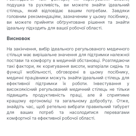
подушка та рухливість, ви можете знайти ідеальний
стілець, який відповідає вашим потребам. Завдяки
головним рекомендаціям, зазначеним у цьому посібнику,
ви можете прийняти обґрунтоване рішення та знайти
ідеальну підходить для вашої робочої області.
Висновок
На закінчення, вибір ідеального регульованого медичного
стільця має вирішальне значення для підтримки належної
постави та комфорту в медичній обстановці. Розглядаючи
такі фактори, як коригування висоти, матеріали сидінь та
функції мобільності, обговорені в цьому посібнику,
медичні працівники можуть знайти ідеальний стілець для
ефективної підтримки їх роботи. Інвестування у
високоякісний регульований медичний стілець не тільки
підвищить продуктивність праці, але й сприятиме
кращому ергономіці та загальному добробуту. Отже,
знайдіть час, щоб ретельно вибрати правильний табурет
для ваших потреб та насолодитися перевагами
комфортної та ефективної робочої області.