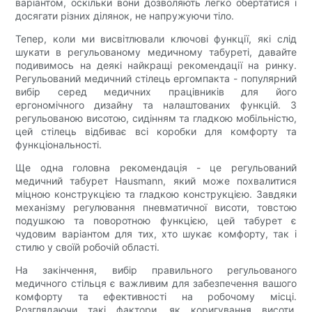
варіантом, оскільки вони дозволяють легко обертатися і
досягати різних ділянок, не напружуючи тіло.
Тепер, коли ми висвітлювали ключові функції, які слід
шукати в регульованому медичному табуреті, давайте
подивимось на деякі найкращі рекомендації на ринку.
Регульований медичний стілець ергомпакта - популярний
вибір серед медичних працівників для його
ергономічного дизайну та налаштованих функцій. З
регульованою висотою, сидінням та гладкою мобільністю,
цей стілець відбиває всі коробки для комфорту та
функціональності.
Ще одна головна рекомендація - це регульований
медичний табурет Hausmann, який може похвалитися
міцною конструкцією та гладкою конструкцією. Завдяки
механізму регулювання пневматичної висоти, товстою
подушкою та поворотною функцією, цей табурет є
чудовим варіантом для тих, хто шукає комфорту, так і
стилю у своїй робочій області.
На закінчення, вибір правильного регульованого
медичного стільця є важливим для забезпечення вашого
комфорту та ефективності на робочому місці.
Розглядаючи такі фактори, як коригування висоти,