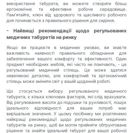
використання табурета, ви можете створити більш
ергономічне та ефективне робоче середовище.
Пам'ятайте, ключ від здорового та щасливого робочого
дня починається з правильного рішення для сидіння.
- Найвищі рекомендації щодо регульованих
медичних табуретів на ринку
Якщо ви працюєте в медичних умовах, ви знаєте
важливість наявності правильного обладнання для
забезпечення вашого комфорту та ефективності. Один
предмет необхідних меблів, які часто не помічають, - це
регульований медичний стілець. Це може здатися
невеликою деталлю, але комфортний та ергономічний
стілець може змінити світ у вашій щоденній роботі.
Що стосується вибору регульованого медичного
табурета, є кілька ключових факторів, які слід врахувати.
Від регулювання висоти до подушки та рухливості, пошук
ідеального відповідності для ваших потреб має
вирішальне значення. У цьому посібнику ми розглянемо
найкращі рекомендації щодо регульованих медичних
табуретів на ринку, щоб ви могли прийняти обґрунтоване
рішення та знайти ідеальний табурет для вашої робочої