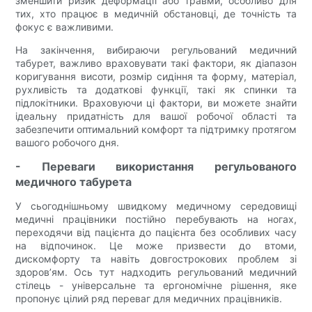
зменшити ризик деформації або травми, особливо для
тих, хто працює в медичній обстановці, де точність та
фокус є важливими.
На закінчення, вибираючи регульований медичний
табурет, важливо враховувати такі фактори, як діапазон
коригування висоти, розмір сидіння та форму, матеріал,
рухливість та додаткові функції, такі як спинки та
підлокітники. Враховуючи ці фактори, ви можете знайти
ідеальну придатність для вашої робочої області та
забезпечити оптимальний комфорт та підтримку протягом
вашого робочого дня.
- Переваги використання регульованого
медичного табурета
У сьогоднішньому швидкому медичному середовищі
медичні працівники постійно перебувають на ногах,
переходячи від пацієнта до пацієнта без особливих часу
на відпочинок. Це може призвести до втоми,
дискомфорту та навіть довгострокових проблем зі
здоров’ям. Ось тут надходить регульований медичний
стілець - універсальне та ергономічне рішення, яке
пропонує цілий ряд переваг для медичних працівників.