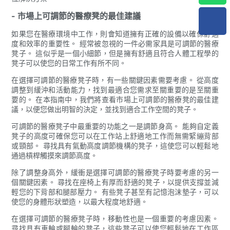
- 市場上可調節的醫療凳的最佳建議
如果您在醫療環境中工作，則會知道擁有正確的設備以確保舒適
度和效率的重要性。 經常被忽視的一件必需家具是可調節的醫療
凳子。 這似乎是一個小細節，但是擁有舒適且符合人體工程學的
凳子可以使您的日常工作有所不同。
在選擇可調節的醫療凳子時，有一些關鍵因素需要考慮。 從高度
調整到緩沖和活動能力，找到最適合您需求至關重要的是至關重
要的。 在本指南中，我們將查看市場上可調節的醫療凳的最佳建
議，以便您做出明智的決定，並找到適合工作空間的凳子。
可調節的醫療凳子中最重要的功能之一是調節身高。 能夠自定義
凳子的高度可確保您可以在工作站上舒適地工作而無需緊繃背部
或頸部。 尋找具有氣動高度調節機構的凳子，這使您可以輕鬆地
通過槓桿觸摸來調節高度。
除了調整身高外，緩衝是選擇可調節的醫療凳子時要考慮的另一
個關鍵因素。 尋找在座椅上有厚而舒適的凳子，以提供支撐並減
輕您的下背部和腿部壓力。 有些凳子甚至有記憶泡沫墊子，可以
使您的身體形狀塑造，以最大程度地舒適。
在選擇可調節的醫療凳子時，移動性也是一個重要的考慮因素。
尋找具有車輪或腳輪的凳子，這些凳子可以使您輕鬆地在工作區