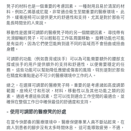
凳子的材料也是一個重要的考慮因素。 一種耐用且易於清潔的材
料，例如乙烯基或尼龍，非常適合衛生至關重要的醫療環境。 此
外，緩衝座椅可以提供更大的舒適性和支持，尤其是對於那些可
能長時間坐的人來說。
移動性是選擇可調節的醫療凳子時的另一個關鍵因素。 尋找帶有
光滑腳輪的凳子，可以輕鬆在工作區周圍移動。 旋轉功能也可能
是有益的，因為它們使您能夠到達不同的區域而不會扭曲或扭曲
身體。
可調節的功能（例如靠背或扶手）可以為可能需要額外的腰部支
撐或扶手的用戶提供額外的支持和舒適性，以便需要穩定的任
務。 這些功能可以幫助降低應變或傷害的風險，特別是對於那些
在精度和重點是必不可少的醫療環境中工作的人。
總之，在選擇可調節的醫療凳子時，重要的是考慮諸如高度調節
範圍，座椅尺寸和形狀，材料，移動性以及其他功能之類的因
素。 通過考慮這些因素，您可以找到適合工作空間的最適合，並
確保在整個工作日中確保最佳的舒適度和支持。
- 使用可調節的醫療凳的好處
在當今快節奏的醫療環境中，醫療保健專業人員不斷站起來，在
病人到患者的腳步沒有太多時間休息。 這可能導致疲勞，不適，