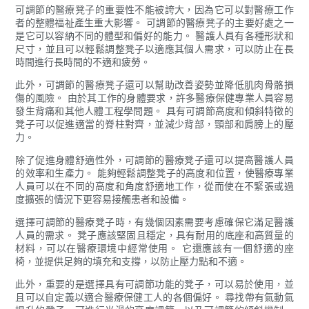
可調節的醫療凳子的重要性不能被誇大，因為它可以對醫療工作
者的整體福祉產生重大影響。 可調節的醫療凳子的主要好處之一
是它可以容納不同的體型和偏好的能力。 醫護人員有各種形狀和
尺寸，並且可以輕鬆調整凳子以適應其個人需求，可以防止在長
時間進行長時間的不適和疲勞。
此外，可調節的醫療凳子還可以幫助改善姿勢並降低肌肉骨骼損
傷的風險。 由於其工作的身體要求，許多醫療保健專業人員容易
發生背痛和其他人體工程學問題。 具有可調節高度和傾斜特徵的
凳子可以促進適當的脊柱對齊，並減少背部，頸部和肩膀上的壓
力。
除了促進身體舒適性外，可調節的醫療凳子還可以提高醫護人員
的效率和生產力。 能夠輕鬆調整凳子的高度和位置，使醫療專業
人員可以在不同的高度和角度舒適地工作，從而使在不緊張或過
度擴張的情況下更容易接觸患者和設備。
選擇可調節的醫療凳子時，有幾個因素需要考慮確保它滿足醫護
人員的需求。 凳子應該堅固且穩定，具有耐用的底座和高質量的
材料，可以在醫療環境中經常使用。 它還應該有一個舒適的座
椅，並提供足夠的填充和支撐，以防止壓力點和不適。
此外，重要的是選擇具有可調節功能的凳子，可以易於使用，並
且可以自定義以適合醫療保健工人的各個偏好。 尋找帶有氣動氣