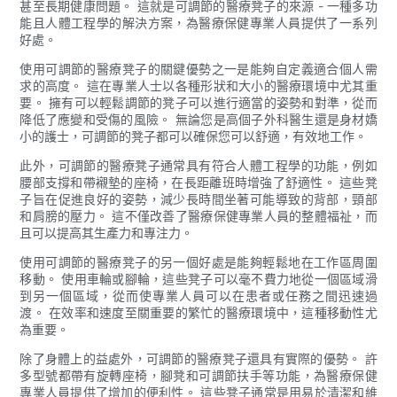
甚至長期健康問題。 這就是可調節的醫療凳子的來源 - 一種多功
能且人體工程學的解決方案，為醫療保健專業人員提供了一系列
好處。
使用可調節的醫療凳子的關鍵優勢之一是能夠自定義適合個人需
求的高度。 這在專業人士以各種形狀和大小的醫療環境中尤其重
要。 擁有可以輕鬆調節的凳子可以進行適當的姿勢和對準，從而
降低了應變和受傷的風險。 無論您是高個子外科醫生還是身材嬌
小的護士，可調節的凳子都可以確保您可以舒適，有效地工作。
此外，可調節的醫療凳子通常具有符合人體工程學的功能，例如
腰部支撐和帶襯墊的座椅，在長距離班時增強了舒適性。 這些凳
子旨在促進良好的姿勢，減少長時間坐著可能導致的背部，頸部
和肩膀的壓力。 這不僅改善了醫療保健專業人員的整體福祉，而
且可以提高其生產力和專注力。
使用可調節的醫療凳子的另一個好處是能夠輕鬆地在工作區周圍
移動。 使用車輪或腳輪，這些凳子可以毫不費力地從一個區域滑
到另一個區域，從而使專業人員可以在患者或任務之間迅速過
渡。 在效率和速度至關重要的繁忙的醫療環境中，這種移動性尤
為重要。
除了身體上的益處外，可調節的醫療凳子還具有實際的優勢。 許
多型號都帶有旋轉座椅，腳凳和可調節扶手等功能，為醫療保健
專業人員提供了增加的便利性。 這些凳子通常是用易於清潔和維