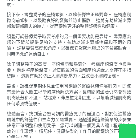
度。
接下來，調整凳子的座椅傾斜，以確保脊柱正確對齊。 座椅應稍
微向前傾斜，以鼓勵良好的姿勢並防止懶散。 這將有助於減少背
部和頸部肌肉的壓力，從而促進更好的整體舒適性和健康。
調整可調醫療凳子時要考慮的另一個重要功能是靠背。 靠背應為
您的下背部提供足夠的支持，有助於減少背部疼痛和不適的風
險。 調整靠背高度和角度，以確保它緊密地與您的下背部貼合，
同時仍允許運動自由。
除了調整凳子的高度，座椅傾斜和靠背外，考慮座椅深度也很重
要。 應調整座椅深度，以使膝蓋的背面和座椅邊緣之間存在兩指
縫隙。 這將有助於防止大腿背部壓力，並改善小腿的循環。
最後，請確保定期休息並使用可調節的醫療凳時伸展肌肉。 即使
有最符合人體工程學的座椅解決方案，長時間的坐著仍然會導致
肌肉疲勞和不適。 站起來，伸展並定期走動，以幫助減輕肌肉的
任何緊張或僵硬。
總體而言，找到適合您可調的醫療凳子的最適合，對於促進醫療
環境中的舒適性和生產力至關重要。 通過遵循這些簡單的步驟並
註意正確調整和使用凳子，您可以創建一個更具人體工程學和有
效的工作環境。 請記住，健康快樂的工作日的關鍵始於正確的座
位解決方案。