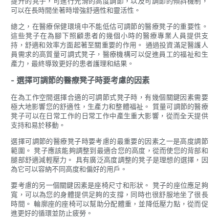
提升的凳子，可進行光滑的高度調節，以及可調節的傾斜機制，
可以在長時間坐著時增強舒適性和靈活性。
總之，在醫療保健環境中不能低估可調節的醫療凳子的重要性。
這些凳子在為腳下照顧患者的幾個小時的醫療專業人員提供支
持，舒適和效率方面起著至關重要的作用。 通過投資滿足醫護人
員需求的高質量可調式凳子，醫療機構可​​以促進員工的福祉和生
產力，最終導致更好的患者護理和結果。
- 選擇可調節的醫療凳子時要考慮的因素
在為工作空間選擇合適的可調節式凳子時，有幾個關鍵因素需要
極大地影響您的舒適性，生產力和整體福祉。 質量可調節的醫療
凳子可以在日常工作的日常工作中產生重大影響，從而全天提供
支持和易於移動。
選擇可調節的醫療凳子時要考慮的最重要的因素之一是高度調節
範圍。 凳子應該能夠調整到最適合您的高度，從而使您的背部和
腿部舒適減輕壓力。 具有廣泛高度調整的凳子是理想的選擇，因
為它可以容納不同高度和偏好的用戶。
要考慮的另一個關鍵因素是座椅尺寸和形狀。 凳子的座位應足夠
寬，可以為您的身體提供足夠的支撐，同時也很舒服地坐了很長
時間。 輪廓座的座椅可以幫助分配體重，並降低壓力點，從而促
進更好的循環並防止疲勞。