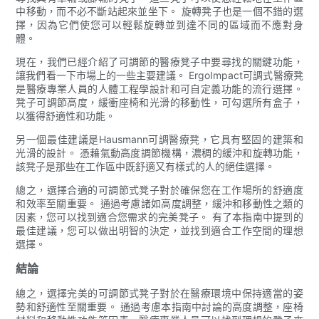
中移動，而不必不斷站起來並坐下。 旋轉凳子也是一個不錯的選
擇，因為它們使您可以輕鬆旋轉並到達不同的區域而不應對身
體。
現在，我們已經介紹了可調節的醫療凳子中要尋找的關鍵功能，
讓我們看一下市場上的一些主要建議。 ErgoImpact可調式醫療凳
是醫療專業人員的人體工程學設計和可自定義功能的流行選擇。
凳子可調節高度，緩衝座椅和光滑的移動性，可勾選所有盒子，
以獲得舒適性和功能。
另一個最佳建議是Hausmann可調醫療凳，它具有堅固的建築和
光滑的設計。 憑藉氣動高度調節機構，濃稠的緩沖和旋轉功能，
該凳子是那些在工作區中既舒適又有樣式的人的絕佳選擇。
總之，選擇合適的可調節式凳子對於確保您在工作場所的舒適度
和效率至關重要。 通過考慮諸如高度調整，緩沖和移動性之類的
因素，您可以找到適合您需求的完美凳子。 有了本指南中提到的
最佳建議，您可以做出明智的決定，並找到適合工作空間的理想
選擇。
結論
總之，選擇完美的可調節式凳子對於在醫療環境中保持適當的姿
勢和舒適性至關重要。 通過考慮本指南中討論的高度調整，座椅