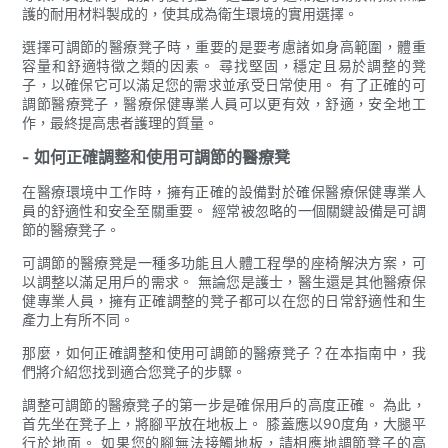
護的耐用材料製成的，使其成為衛生環境的實用選擇。
選擇可調節的醫療凳子時，重要的是要考慮諸如身高範圍，體重
容量和舒適特徵之類的因素。 尋找堅固，穩定且易於調整的凳
子，以確保它可以滿足您的需求並承受日常使用。 有了正確的可
調節醫療凳子，醫療保健專業人員可以更有效，舒適，安全地工
作，最終提高患者護理的質量。
- 如何正確調整和使用可調節的醫療凳
在醫療環境中工作時，擁有正確的設備對於確保醫療保健專業人
員的舒適性和安全至關重要。 經常被忽略的一個關鍵設備是可調
節的醫療凳子。
可調節的醫療凳是一種多功能且人體工程學的座椅解決方案，可
以調整以滿足用戶的需求。 無論您是護士，醫生還是其他醫療保
健專業人員，擁有正確調整的凳子都可以在您的日常舒適性和生
產力上有所不同。
那麼，如何正確調整和使用可調節的醫療凳子？在本指南中，我
們將介紹您找到適合您凳子的步驟。
調整可調節的醫療凳子的第一步是確保用戶的高度正確。 為此，
首先坐在凳子上，將腳平放在地板上。 膝蓋應以90度角，大腿平
行於地面。 如果您的腳無法接觸地板，請相應地調節凳子的高