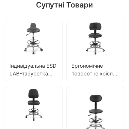
Супутні Товари
Індивідуальна ESD
Ергономічне
LAB-табуретка
поворотне крісло
невелика висота
преміум-класу
сидіння PU & 5-
Ic027 з
зіркова база для
регульованою
лабораторної
спинкою з
ІС003
поліуретану,
сидінням з
регулюванням