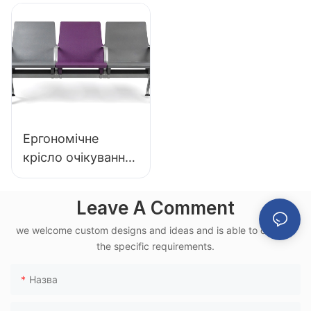
LC153-H1 ідеально
LC152 з
підходить для
алюмінієвою
різних
основою для зон
громадських
очікування
місць
Ергономічне
крісло очікування
в аеропорту
LC151-H1 з
Leave A Comment
алюмінієвою
we welcome custom designs and ideas and is able to cater to
рамою для
the specific requirements.
використання в
терміналі
Назва
швидкісної
залізниці