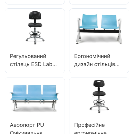
Круглий
регульована
поліуретановий
висота сидіння PU
лабораторний
& 5-зіркова
стілець з
основа для
алюмінієвою
лабораторної
зірковою основою
ІС003
IC002
Регульований
Ергономічний
стілець ESD Lab
дизайн стільців
стільець IC022 з
для очікування PU
базовими
LC059 для
варіантами
виробника OEM
підйому на висоті
аеропорту Hewei
для спинки для
статичних
залежних
Аеропорт PU
Професійне
середовищ
Очікувальна
ергономічне