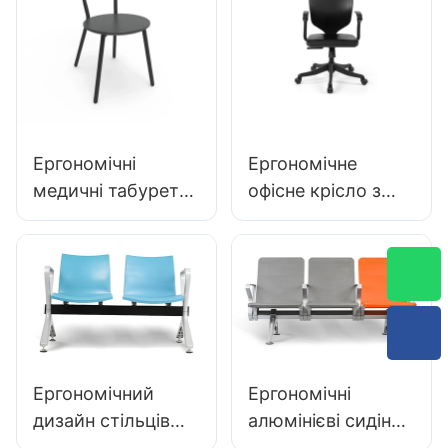
стабільної 5-
для розширених
зіркової бази
лабораторних
науково
робіт
розробленої для
лабораторії
Ергономічні
Ергономічне
медичні табуретки
офісне крісло з
DC136-1 для
пінополіуретану
застосування
IC091, виготовлене
медичної
безпосередньо з
допомоги Оптова
фабрики, від
служба Hewei
HEWEI SEATING
Ергономічний
Ергономічні
дизайн стільців
алюмінієві сидіння
очікування PU
для аеропорту ПУ-