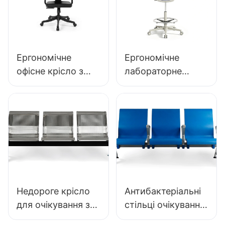
Ергономічне
Ергономічне
офісне крісло з
лабораторне
пінополіуретану
крісло з міцної
IC091, виготовлене
поліуретанової
безпосередньо з
піни LD13 HEWEI
фабрики, від
SEATING
HEWEI SEATING
Недороге крісло
Антибактеріальні
для очікування з
стільці очікування
нержавіючої сталі
з поліуретану