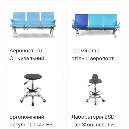
LC059 для клінік &
аеропорту для
Салони виробника
терміналів LC119
OEM Hewei
Hewei Ергономічні
алюмінієві сидіння
для терміналів
LC119
Аеропорт PU
Термінальні
Очікувальний
стільці аеропорту
стільці LC068
Ергономічні
Комфортне
сидіння для
ергономічне
очікування
сидіння для
алюмінію LC090,
аеропортів та
розроблені Hewei
залізничних
станцій Hewei
Ергономічний
Лабораторія ESD
виробник
регульований ESD
Lab Stool невелика