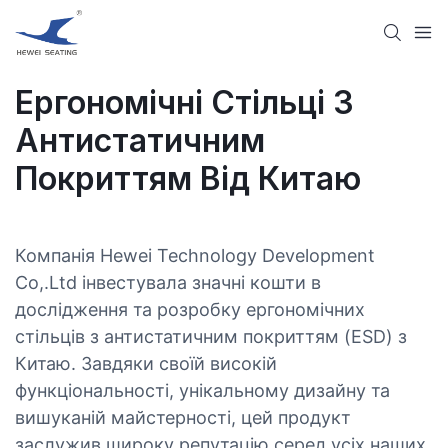
Ергономічні Стільці З
Антистатичним
Покриттям Від Китаю
Компанія Hewei Technology Development
Co,.Ltd інвестувала значні кошти в
дослідження та розробку ергономічних
стільців з антистатичним покриттям (ESD) з
Китаю. Завдяки своїй високій
функціональності, унікальному дизайну та
вишуканій майстерності, цей продукт
заслужив широку репутацію серед усіх наших