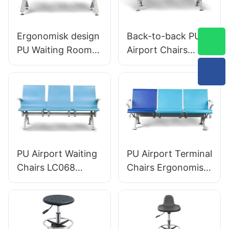
Ergonomisk design
Back-to-back PU
PU Waiting Room
Airport Chairs
Chairs LC059 för
Ergonomisk
kliniker & Salonger
aluminiumväntplats
OEM -tillverkare
er för terminaler
Hewei
LC119 hewei
PU Airport Waiting
PU Airport Terminal
Chairs LC068
Chairs Ergonomisk
Bekväm
aluminium
ergonomiska
Väntplatser LC090
sittplatser för
Designad av Hewei
flygplatser och