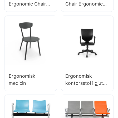
Ergonomic Chair
Chair Ergonomic
Pu ryggstöd 360 °
PU ryggstöddesign
Svivel Stabil 5-
5-stjärnigt
stjärnig bas
aluminiumbas för
Vetenskapligt
utökat labbarbete
utformad för
laboratorium
Ergonomisk
Ergonomisk
medicin
kontorsstol i gjuten
PU-skum direkt
från fabriken IC091
HEWEI SEATING