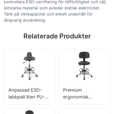
kontrollera ESD-certifiering för tillförlitlighet och välj
slitstarka material som avleder statisk elektricitet.
Tänk på viktkapacitet och enkelt underhåll för
långvarig användning.
Relaterade Produkter
Anpassad ESD-
Premium
labbpall liten PU-
ergonomisk
säte justerbar höjd
snurrstol Ic027
& 5-stjärnig bas för
med justerbart PU-