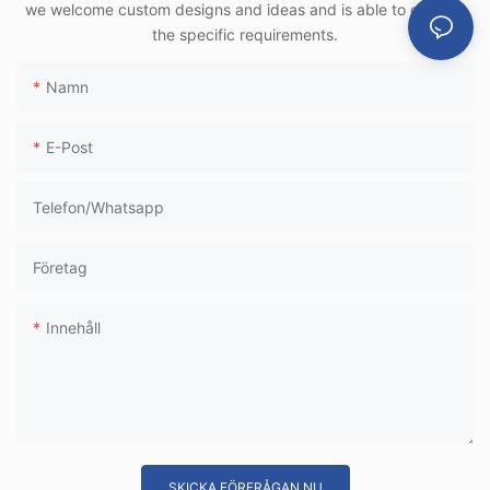
we welcome custom designs and ideas and is able to cater to
användning i
the specific requirements.
höghastighetstågte
rminaler
Namn
E-Post
Telefon/whatsapp
Företag
Innehåll
SKICKA FÖRFRÅGAN NU