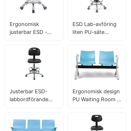
järnvägsstationer
Hewei -tillverkare
Ergonomisk
ESD Lab-avföring
justerbar ESD -
liten PU-säte
rundpolyuretanlabo
justerbar höjd & 5-
ratorium med
stjärnig bas för
aluminiumstjärna
laboratorie IC003
Base IC002
Justerbar ESD-
Ergonomisk design
labbordförande
PU Waiting Room -
IC022 med
stolar LC059 för
alternativ för
flygplatsens OEM -
ryggstöd för
tillverkare Hewei
höjden för att lyfta