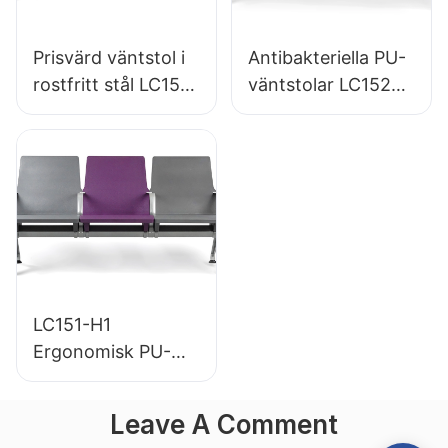
Prisvärd väntstol i
Antibakteriella PU-
rostfritt stål LC153-
väntstolar LC152
H1 Perfekt för olika
aluminiumbas för
offentliga
väntzoner
utrymmen
LC151-H1
Ergonomisk PU-
väntstol för
flygplatser i
Leave A Comment
aluminiumram för