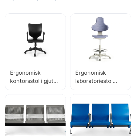
bas stöder långa
användning i
timmar i
höghastighetstågte
laboratorier
rminaler
Ergonomisk
Ergonomisk
kontorsstol i gjuten
laboratoriestol
PU-skum direkt
slitstark PU-skum
från fabriken IC091
LD13 HEWEI
HEWEI SEATING
SEATING