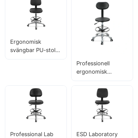
laboratorie IC003
ryggstöd,
höjdjusterbar sits
och 5-stjärnigt
aluminiumbas för
laboratorier/kontor
Ergonomisk
svängbar PU-stol
med ryggstöd &
Professionell
Integrerad
ergonomisk
skumsätets
svivelstol IC142
höjdjusterbar
med PU-ryggstöd
fotring &
& armstöd
justerbar fotring &
5-stjärnig bas för
laboratorier
Professional Lab
ESD Laboratory