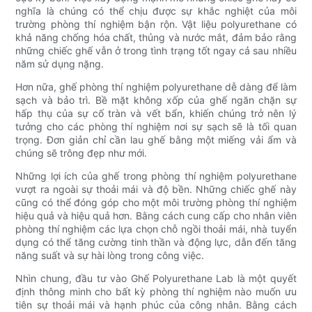
nghĩa là chúng có thể chịu được sự khắc nghiệt của môi
trường phòng thí nghiệm bận rộn. Vật liệu polyurethane có
khả năng chống hóa chất, thủng và nước mắt, đảm bảo rằng
những chiếc ghế vẫn ở trong tình trạng tốt ngay cả sau nhiều
năm sử dụng nặng.
Hơn nữa, ghế phòng thí nghiệm polyurethane dễ dàng để làm
sạch và bảo trì. Bề mặt không xốp của ghế ngăn chặn sự
hấp thụ của sự cố tràn và vết bẩn, khiến chúng trở nên lý
tưởng cho các phòng thí nghiệm nơi sự sạch sẽ là tối quan
trọng. Đơn giản chỉ cần lau ghế bằng một miếng vải ẩm và
chúng sẽ trông đẹp như mới.
Những lợi ích của ghế trong phòng thí nghiệm polyurethane
vượt ra ngoài sự thoải mái và độ bền. Những chiếc ghế này
cũng có thể đóng góp cho một môi trường phòng thí nghiệm
hiệu quả và hiệu quả hơn. Bằng cách cung cấp cho nhân viên
phòng thí nghiệm các lựa chọn chỗ ngồi thoải mái, nhà tuyển
dụng có thể tăng cường tinh thần và động lực, dẫn đến tăng
năng suất và sự hài lòng trong công việc.
Nhìn chung, đầu tư vào Ghế Polyurethane Lab là một quyết
định thông minh cho bất kỳ phòng thí nghiệm nào muốn ưu
tiên sự thoải mái và hạnh phúc của công nhân. Bằng cách