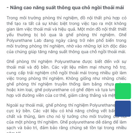
- Nâng cao năng suất thông qua chỗ ngồi thoải mái
Trong môi trường phòng thí nghiệm, đồ nội thất phù hợp có
thể tạo ra tất cả sự khác biệt trong việc tạo ra một không
gian làm việc thoải mái và hiệu quả. Một món đồ nội thất thiết
yếu thường bị bỏ qua là ghế phòng thí nghiệm. Ghế
Polyurethane Lab đang ngày càng trở nên phổ biến trong
môi trường phòng thí nghiệm, nhờ vào những lợi ích độc đáo
của chúng giúp tăng năng suất thông qua chỗ ngồi thoải mái.
Ghế phòng thí nghiệm Polyurethane được biết đến với sự
thoải mái và độ bền. Các vật liệu mềm mại nhưng hỗ trợ,
cung cấp trải nghiệm chỗ ngồi thoải mái trong nhiều giờ làm
việc trong phòng thí nghiệm. Không giống như những chiếc
ghế phòng thí nghiệm truyền thống làm bằng nhựa cứng
hoặc kim loại, ghế polyurethane có ghế đệm và tựa lưng phù
hợp với đường viền của cơ thể, giảm căng thẳng và mệt mỏi.
Ngoài sự thoải mái, ghế phòng thí nghiệm Polyurethane cũng
cực kỳ bền. Các vật liệu có khả năng chống vết bẩn, hóa
chất và thủng, làm cho nó lý tưởng cho môi trường đòi hỏi
của một phòng thí nghiệm. Ghế polyurethane dễ dàng để làm
sạch và bảo trì, đảm bảo rằng chúng sẽ tồn tại trong nhiều