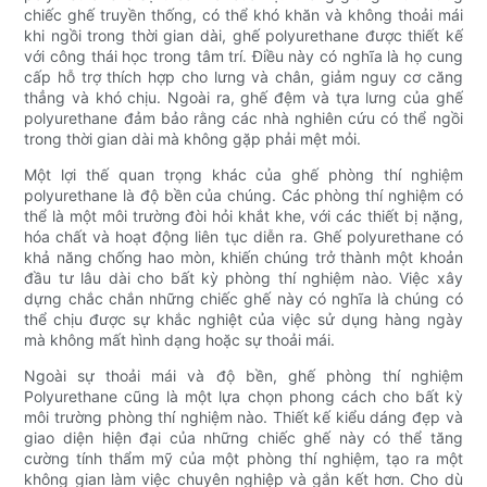
chiếc ghế truyền thống, có thể khó khăn và không thoải mái
khi ngồi trong thời gian dài, ghế polyurethane được thiết kế
với công thái học trong tâm trí. Điều này có nghĩa là họ cung
cấp hỗ trợ thích hợp cho lưng và chân, giảm nguy cơ căng
thẳng và khó chịu. Ngoài ra, ghế đệm và tựa lưng của ghế
polyurethane đảm bảo rằng các nhà nghiên cứu có thể ngồi
trong thời gian dài mà không gặp phải mệt mỏi.
Một lợi thế quan trọng khác của ghế phòng thí nghiệm
polyurethane là độ bền của chúng. Các phòng thí nghiệm có
thể là một môi trường đòi hỏi khắt khe, với các thiết bị nặng,
hóa chất và hoạt động liên tục diễn ra. Ghế polyurethane có
khả năng chống hao mòn, khiến chúng trở thành một khoản
đầu tư lâu dài cho bất kỳ phòng thí nghiệm nào. Việc xây
dựng chắc chắn những chiếc ghế này có nghĩa là chúng có
thể chịu được sự khắc nghiệt của việc sử dụng hàng ngày
mà không mất hình dạng hoặc sự thoải mái.
Ngoài sự thoải mái và độ bền, ghế phòng thí nghiệm
Polyurethane cũng là một lựa chọn phong cách cho bất kỳ
môi trường phòng thí nghiệm nào. Thiết kế kiểu dáng đẹp và
giao diện hiện đại của những chiếc ghế này có thể tăng
cường tính thẩm mỹ của một phòng thí nghiệm, tạo ra một
không gian làm việc chuyên nghiệp và gắn kết hơn. Cho dù