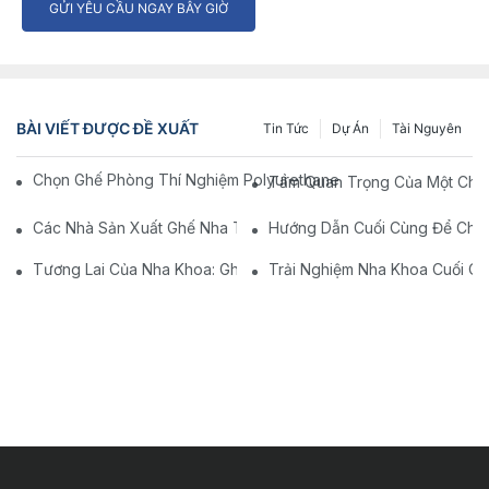
GỬI YÊU CẦU NGAY BÂY GIỜ
BÀI VIẾT ĐƯỢC ĐỀ XUẤT
Tin Tức
Dự Án
Tài Nguyên
Chọn Ghế Phòng Thí Nghiệm Polyurethane Tốt Nhất Cho Không
Tầm Quan Trọng Của Một Chiế
Các Nhà Sản Xuất Ghế Nha Trên Trung Quốc: Đổi Mới Và Chất 
Hướng Dẫn Cuối Cùng Để Chọn
Tương Lai Của Nha Khoa: Ghế Nha Khoa Hiện Đại Được Cá Nhâ
Trải Nghiệm Nha Khoa Cuối C