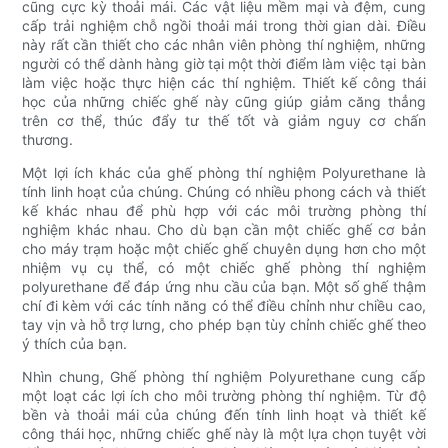
cũng cực kỳ thoải mái. Các vật liệu mềm mại và đệm, cung
cấp trải nghiệm chỗ ngồi thoải mái trong thời gian dài. Điều
này rất cần thiết cho các nhân viên phòng thí nghiệm, những
người có thể dành hàng giờ tại một thời điểm làm việc tại bàn
làm việc hoặc thực hiện các thí nghiệm. Thiết kế công thái
học của những chiếc ghế này cũng giúp giảm căng thẳng
trên cơ thể, thúc đẩy tư thế tốt và giảm nguy cơ chấn
thương.
Một lợi ích khác của ghế phòng thí nghiệm Polyurethane là
tính linh hoạt của chúng. Chúng có nhiều phong cách và thiết
kế khác nhau để phù hợp với các môi trường phòng thí
nghiệm khác nhau. Cho dù bạn cần một chiếc ghế cơ bản
cho máy trạm hoặc một chiếc ghế chuyên dụng hơn cho một
nhiệm vụ cụ thể, có một chiếc ghế phòng thí nghiệm
polyurethane để đáp ứng nhu cầu của bạn. Một số ghế thậm
chí đi kèm với các tính năng có thể điều chỉnh như chiều cao,
tay vịn và hỗ trợ lưng, cho phép bạn tùy chỉnh chiếc ghế theo
ý thích của bạn.
Nhìn chung, Ghế phòng thí nghiệm Polyurethane cung cấp
một loạt các lợi ích cho môi trường phòng thí nghiệm. Từ độ
bền và thoải mái của chúng đến tính linh hoạt và thiết kế
công thái học, những chiếc ghế này là một lựa chọn tuyệt vời