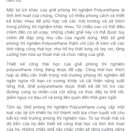
năm tới.
Một lợi ích khác của ghế phòng thí nghiệm Polyurethane là
tính linh hoạt của chúng. Chúng có nhiều phong cách và thiết
kế khác nhau để phù hợp với các môi trường và sở thích
trong phòng thí nghiệm khác nhau. Từ chiều cao có thể điều
chỉnh đến cơ sở xoay, những chiếc ghế này có thể được tùy
chỉnh để đáp ứng nhu cầu của người dùng. Một số ghế
phòng thí nghiệm Polyurethane thậm chí còn đi kèm với các
tính năng công thái học như hỗ trợ thắt lưng và tay vịn, tăng
cường hơn nữa sự thoải mái và chức năng của ghế.
Thiết kế công thái học của ghế phòng thí nghiệm
polyurethane cũng đáng được đề cập. Công thái học thích
hợp là điều cần thiết trong môi trường phòng thí nghiệm để
ngăn ngừa rối loạn cơ xương khớp và cải thiện năng suất
tổng thể. Ghế polyurethane được thiết kế để hỗ trợ các
đường cong tự nhiên của cột sống và thúc đẩy tư thế tốt,
giảm nguy cơ đau cổ và lưng liên quan đến thời gian ngồi.
Tóm lại, Ghế phòng thí nghiệm Polyurethane cung cấp một
loạt các lợi ích khiến họ trở thành một lựa chọn tuyệt vời cho
bất kỳ môi trường phòng thí nghiệm nào. Từ sự thoải mái và
độ bền của họ đến thiết kế công thái học và tính linh hoạt
của họ, những chiếc ghế này chắc chắn sẽ tăng cường năng