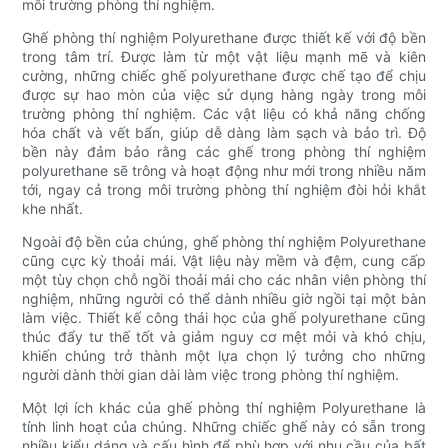
môi trường phòng thí nghiệm.
Ghế phòng thí nghiệm Polyurethane được thiết kế với độ bền
trong tâm trí. Được làm từ một vật liệu mạnh mẽ và kiên
cường, những chiếc ghế polyurethane được chế tạo để chịu
được sự hao mòn của việc sử dụng hàng ngày trong môi
trường phòng thí nghiệm. Các vật liệu có khả năng chống
hóa chất và vết bẩn, giúp dễ dàng làm sạch và bảo trì. Độ
bền này đảm bảo rằng các ghế trong phòng thí nghiệm
polyurethane sẽ trông và hoạt động như mới trong nhiều năm
tới, ngay cả trong môi trường phòng thí nghiệm đòi hỏi khắt
khe nhất.
Ngoài độ bền của chúng, ghế phòng thí nghiệm Polyurethane
cũng cực kỳ thoải mái. Vật liệu này mềm và đệm, cung cấp
một tùy chọn chỗ ngồi thoải mái cho các nhân viên phòng thí
nghiệm, những người có thể dành nhiều giờ ngồi tại một bàn
làm việc. Thiết kế công thái học của ghế polyurethane cũng
thúc đẩy tư thế tốt và giảm nguy cơ mệt mỏi và khó chịu,
khiến chúng trở thành một lựa chọn lý tưởng cho những
người dành thời gian dài làm việc trong phòng thí nghiệm.
Một lợi ích khác của ghế phòng thí nghiệm Polyurethane là
tính linh hoạt của chúng. Những chiếc ghế này có sẵn trong
nhiều kiểu dáng và cấu hình để phù hợp với nhu cầu của bất