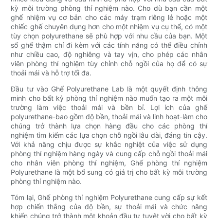
kỳ môi trường phòng thí nghiệm nào. Cho dù bạn cần một
ghế nhiệm vụ cơ bản cho các máy trạm riêng lẻ hoặc một
chiếc ghế chuyên dụng hơn cho một nhiệm vụ cụ thể, có một
tùy chọn polyurethane sẽ phù hợp với nhu cầu của bạn. Một
số ghế thậm chí đi kèm với các tính năng có thể điều chỉnh
như chiều cao, độ nghiêng và tay vịn, cho phép các nhân
viên phòng thí nghiệm tùy chỉnh chỗ ngồi của họ để có sự
thoải mái và hỗ trợ tối đa.
Đầu tư vào Ghế Polyurethane Lab là một quyết định thông
minh cho bất kỳ phòng thí nghiệm nào muốn tạo ra một môi
trường làm việc thoải mái và bền bỉ. Lợi ích của ghế
polyurethane-bao gồm độ bền, thoải mái và linh hoạt-làm cho
chúng trở thành lựa chọn hàng đầu cho các phòng thí
nghiệm tìm kiếm các lựa chọn chỗ ngồi lâu dài, đáng tin cậy.
Với khả năng chịu được sự khắc nghiệt của việc sử dụng
phòng thí nghiệm hàng ngày và cung cấp chỗ ngồi thoải mái
cho nhân viên phòng thí nghiệm, Ghế phòng thí nghiệm
Polyurethane là một bổ sung có giá trị cho bất kỳ môi trường
phòng thí nghiệm nào.
Tóm lại, Ghế phòng thí nghiệm Polyurethane cung cấp sự kết
hợp chiến thắng của độ bền, sự thoải mái và chức năng
khiến chúng trở thành một khoản đầu tư tuyệt vời cho bất kỳ