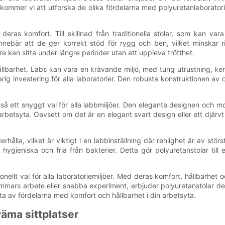
 kommer vi att utforska de olika fördelarna med polyuretanlaboratori
deras komfort. Till skillnad från traditionella stolar, som kan va
nnebär att de ger korrekt stöd för rygg och ben, vilket minskar r
 kan sitta under längre perioder utan att uppleva trötthet.
ållbarhet. Labs kan vara en krävande miljö, med tung utrustning, kem
arig investering för alla laboratorier. Den robusta konstruktionen av
så ett snyggt val för alla labbmiljöer. Den eleganta designen och mo
tsyta. Oavsett om det är en elegant svart design eller ett djärvt 
hålla, vilket är viktigt i en labbinställning där renlighet är av stö
hygieniska och fria från bakterier. Detta gör polyuretanstolar till et
ellt val för alla laboratoriemiljöer. Med deras komfort, hållbarhet o
timmars arbete eller snabba experiment, erbjuder polyuretanstolar de
juta av fördelarna med komfort och hållbarhet i din arbetsyta.
äma sittplatser