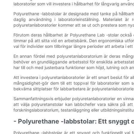
laboratorier som vill investera i hållbarhet för långvarig anvä
Polyurethane -labbstolar är designade med tanke på hållbarhet
daglig användning i laboratorieinställning. Materialet är
polyuretanlaboratorier kommer att se ut och prestera som ny
Förutom deras hållbarhet är Polyurethane Lab -stolar också o
timmar på att sitta vid en arbetsbänk. Den ergonomiska utform
val för individer som tillbringar längre perioder att arbeta i et
En annan fördel med polyuretanlaboratorium är deras mångsid
behöver en grundläggande arbetsstol för enskilda arbetsstatio
har till och med justerbara funktioner som höjd, lutning och a
Att investera i polyuretanlaboratorier är ett smart beslut för
mångsidighet-gör dem till ett toppval för laboratorier som s
bekväma sittplatser för labbarbetare är polyuretanlaboratorier ett
Sammanfattningsvis erbjuder polyuretanlaboratorier en vinnand
att välja polyuretanstolar kan labbchefer vara säkra på at
forskningslaboratorium, testanläggning eller utbildningsinstit
- Polyurethane -labbstolar: Ett snyggt o
Polyurethane -labbstolar är ett snyggt och funktionellt val fö