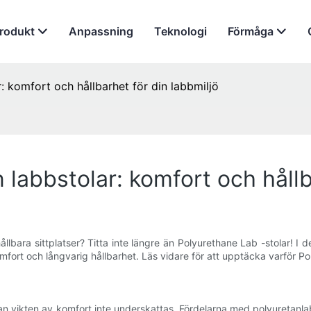
rodukt
Anpassning
Teknologi
Förmåga
: komfort och hållbarhet för din labbmiljö
labbstolar: komfort och hållb
llbara sittplatser? Titta inte längre än Polyurethane Lab -stolar! I
komfort och långvarig hållbarhet. Läs vidare för att upptäcka varför Po
kan vikten av komfort inte underskattas. Fördelarna med polyuretanlab