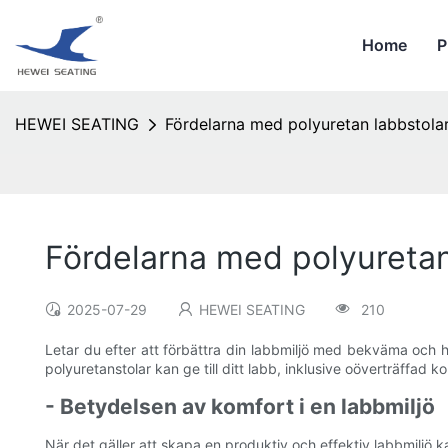
Home
P
HEWEI SEATING
Fördelarna med polyuretan labbstolar
Fördelarna med polyuretan 
2025-07-29
HEWEI SEATING
210
Letar du efter att förbättra din labbmiljö med bekväma och hå
polyuretanstolar kan ge till ditt labb, inklusive oöverträffad 
- Betydelsen av komfort i en labbmiljö
När det gäller att skapa en produktiv och effektiv labbmiljö 