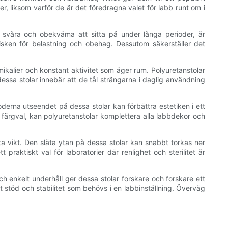
er, liksom varför de är det föredragna valet för labb runt om i
ra svåra och obekväma att sitta på under långa perioder, är
isken för belastning och obehag. Dessutom säkerställer det
ikalier och konstant aktivitet som äger rum. Polyuretanstolar
 dessa stolar innebär att de tål strängarna i daglig användning
derna utseendet på dessa stolar kan förbättra estetiken i ett
färgval, kan polyuretanstolar komplettera alla labbdekor och
rsta vikt. Den släta ytan på dessa stolar kan snabbt torkas ner
t praktiskt val för laboratorier där renlighet och sterilitet är
ch enkelt underhåll ger dessa stolar forskare och forskare ett
t stöd och stabilitet som behövs i en labbinställning. Överväg