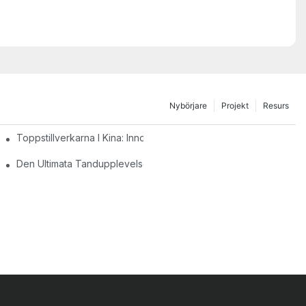
Nybörjare
Projekt
Resurs
omfort Under Tandprocedurer
Toppstillverkarna I Kina: Innovationer Och Kvalitet
Den Ultimata Tandupplevelsen: En Närmare Titt På Anpassade S