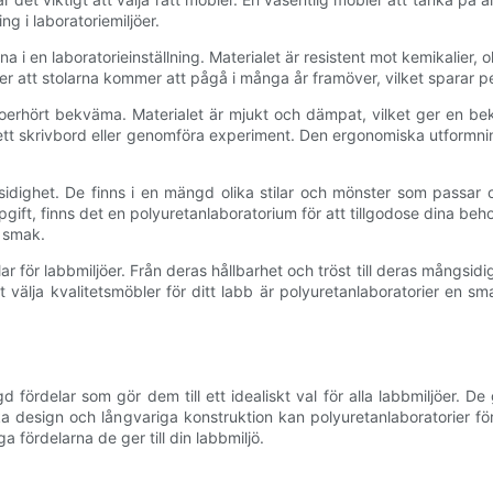
g i laboratoriemiljöer.
 i en laboratorieinställning. Materialet är resistent mot kemikalier, o
ler att stolarna kommer att pågå i många år framöver, vilket sparar p
oerhört bekväma. Materialet är mjukt och dämpat, vilket ger en bekv
 ett skrivbord eller genomföra experiment. Den ergonomiska utformnin
dighet. De finns i en mängd olika stilar och mönster som passar o
ppgift, finns det en polyuretanlaboratorium för att tillgodose dina beho
n smak.
för labbmiljöer. Från deras hållbarhet och tröst till deras mångsidi
t välja kvalitetsmöbler för ditt labb är polyuretanlaboratorier en s
ördelar som gör dem till ett idealiskt val för alla labbmiljöer. De
design och långvariga konstruktion kan polyuretanlaboratorier förbä
a fördelarna de ger till din labbmiljö.