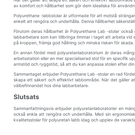
av komfort och hållbarhet som gör dem idealiska för användnin
Polyurethane -labbstolar är utformade för att motstå strängarna
enkelt att rengöra och underhålla. Denna hållbarhet säkerstäl
Förutom deras hållbarhet är Polyurethane Lab -stolar också 
labbarbetare som kan tillbringa timmar i taget att arbeta vid
på kroppen, främja god hållning och minska risken för skada.
En annan fördel med polyuretanlaboratorium är deras mångsi
arbetsstation eller en mer specialiserad stol för en specifik u
armstöd och ryggstöd, så att du kan anpassa stolen efter di
Sammantaget erbjuder Polyurethane Lab -stolar en rad fördelar 
skapa ett säkert och effektivt labbområde. När det gäller at
välbefinnandet hos dina labbarbetare.
Slutsats
Sammanfattningsvis erbjuder polyuretanlaboratorier en mängd f
också enkla att rengöra och underhålla. Med sin ergonomiska 
kvalitetsstolar för polyuretan labb idag och upplev de varaktig