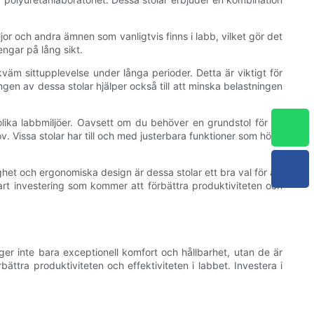
ljor och andra ämnen som vanligtvis finns i labb, vilket gör det
engar på lång sikt.
äm sittupplevelse under långa perioder. Detta är viktigt för
gen av dessa stolar hjälper också till att minska belastningen
lika labbmiljöer. Oavsett om du behöver en grundstol för en
v. Vissa stolar har till och med justerbara funktioner som höjd,
ghet och ergonomiska design är dessa stolar ett bra val för att
mart investering som kommer att förbättra produktiviteten och
 ger inte bara exceptionell komfort och hållbarhet, utan de är
ttra produktiviteten och effektiviteten i labbet. Investera i