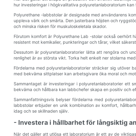
hur investeringar i högkvalitativa polyuretanlaboratorium kan 
Polyurethane -labbstolar är designade med användarens komfo
uppleva värk och smärta. Den justerbara höjden och ryggstöde
och minska risken för muskuloskeletala skador.
Förutom komfort är Polyurethane Lab -stolar också oerhört hå
resistent mot kemikalier, punkteringar och tårar, vilket säkerstä
Dessutom är polyuretanlaboratorier lätta att rengöra och unde
renlighet är av största vikt. Torka helt enkelt ner stolarna me
Fördelarna med polyuretanlaboratorier sträcker sig utöver ba
med bekväma sittplatser kan arbetsgivare öka moral och motivat
Sammantaget är investeringar i polyuretanlaboratorier ett sm
bekväma och hållbara kan labbchefer skapa en positiv och ef
Sammanfattningsvis belyser fördelarna med polyuretanlaborator
labbstolar erbjuder en unik kombination av komfort, hållbarh
idag och se skillnaden själv.
- Investera i hållbarhet för långsiktig 
När det gäller att utlösa ett laboratorium är ett av de viktig