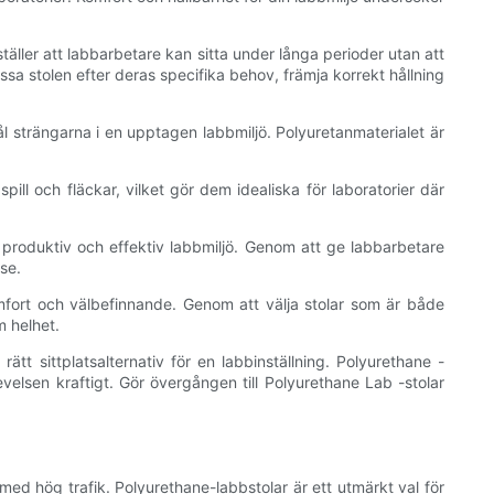
ler att labbarbetare kan sitta under långa perioder utan att
a stolen efter deras specifika behov, främja korrekt hållning
l strängarna i en upptagen labbmiljö. Polyuretanmaterialet är
ill och fläckar, vilket gör dem idealiska för laboratorier där
r produktiv och effektiv labbmiljö. Genom att ge labbarbetare
se.
komfort och välbefinnande. Genom att välja stolar som är både
 helhet.
ätt sittplatsalternativ för en labbinställning. Polyurethane -
velsen kraftigt. Gör övergången till Polyurethane Lab -stolar
 med hög trafik. Polyurethane-labbstolar är ett utmärkt val för