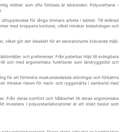
ntlig möbler som ofta förbises är labbstolen. Polyurethane -
r.
ittupplevelse för långa timmars arbete i labbet. Till skillnad
tämmer med kroppens konturer, vilket minskar belastningen och
, vilket gör det idealiskt för en laboratoriums krävande miljö.
abbmiljöer och preferenser. Från justerbar höjd till svängbara
r till och med ergonomiska funktioner som ländryggstöd och
ng för att förhindra muskuloskeletala störningar och förbättra
vilket minskar risken för nack- och ryggsmärta i samband med
öer. Från deras komfort och hållbarhet till deras ergonomiska
tt investera i polyuretanlaboratorier är ett klokt beslut som
är polyuretanlaboratoriet. Dessa stolar erbjuder en kombination