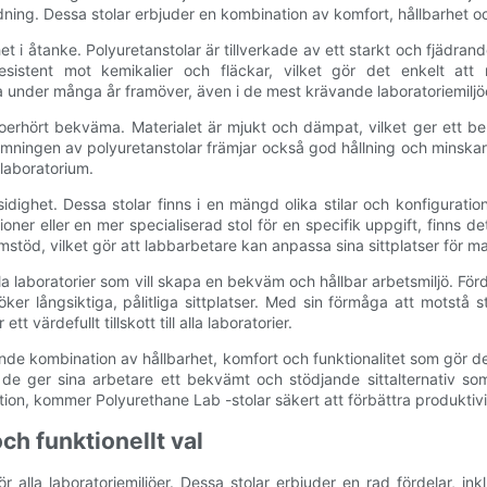
ndning. Dessa stolar erbjuder en kombination av komfort, hållbarhet och
 i åtanke. Polyuretanstolar är tillverkade av ett starkt och fjädrand
 resistent mot kemikalier och fläckar, vilket gör det enkelt att
a under många år framöver, även i de mest krävande laboratoriemiljö
erhört bekväma. Materialet är mjukt och dämpat, vilket ger ett bek
ningen av polyuretanstolar främjar också god hållning och minskar ris
t laboratorium.
ighet. Dessa stolar finns i en mängd olika stilar och konfigurati
ner eller en mer specialiserad stol för en specifik uppgift, finns de
rmstöd, vilket gör att labbarbetare kan anpassa sina sittplatser för 
 alla laboratorier som vill skapa en bekväm och hållbar arbetsmiljö. Fö
öker långsiktiga, pålitliga sittplatser. Med sin förmåga att motstå
 värdefullt tillskott till alla laboratorier.
e kombination av hållbarhet, komfort och funktionalitet som gör dem 
t de ger sina arbetare ett bekvämt och stödjande sittalternativ s
ution, kommer Polyurethane Lab -stolar säkert att förbättra produktivi
ch funktionellt val
r alla laboratoriemiljöer. Dessa stolar erbjuder en rad fördelar, ink