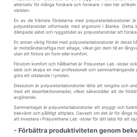
alternativ för många forskare och forskare. I den här artikeln
världen.
En av de främsta fördelarna med polyuretanlaboratorier är 
polyuretanstolar utformade med ergonomi i åtanke. Detta i
dämpade sätet och ryggstödet av polyuretanstolar att forskare
En annan viktig fördel med polyuretanlaboratorier är deras h
är motståndskraftiga mot slitage, vilket gör dem till en långv
utan att förlora sin form eller komfort.
Förutom komfort och hållbarhet är Polyuretan Lab -stolar ock
labb och skapa en mer professionell och sammanhängande arbe
göra ett uttalande i rymden.
Dessutom är polyuretanlaboratorier lätta att rengöra och under
med ett desinfektionsmedel, vilket säkerställer att de förblir 
avgörande.
Sammantaget är polyuretanlaboratorier ett snyggt och funktion
bekvämt och pålitligt sittplats. Oavsett om det är för långa 
att investera i Polyurethane Lab -stolar för ditt labb för att n
- Förbättra produktiviteten genom bekv