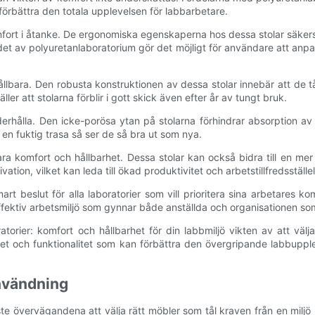
förbättra den totala upplevelsen för labbarbetare.
rt i åtanke. De ergonomiska egenskaperna hos dessa stolar säkerstäl
t av polyuretanlaboratorium gör det möjligt för användare att anpass
llbara. Den robusta konstruktionen av dessa stolar innebär att de tå
ller att stolarna förblir i gott skick även efter år av tungt bruk.
rhålla. Den icke-porösa ytan på stolarna förhindrar absorption av sp
d en fuktig trasa så ser de så bra ut som nya.
ra komfort och hållbarhet. Dessa stolar kan också bidra till en me
ion, vilket kan leda till ökad produktivitet och arbetstillfredsställel
art beslut för alla laboratorier som vill prioritera sina arbetares 
fektiv arbetsmiljö som gynnar både anställda och organisationen som
ier: komfort och hållbarhet för din labbmiljö vikten av att välja r
et och funktionalitet som kan förbättra den övergripande labbupple
användning
aste övervägandena att välja rätt möbler som tål kraven från en miljö