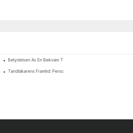
Betydelsen Av En Bekväm Tandklinikstol: Säkerställa Patientk
Tandläkarens Framtid: Personliga Moderna Tandstolar