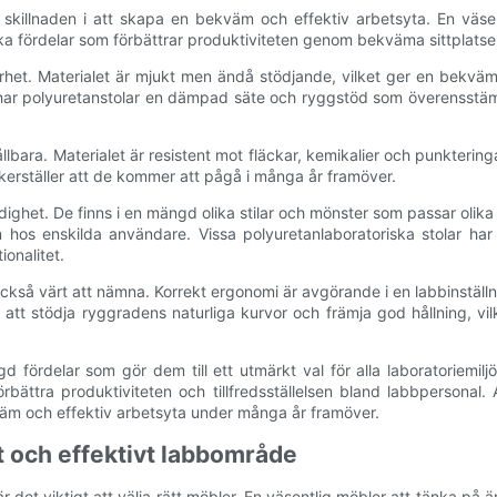
 skillnaden i att skapa en bekväm och effektiv arbetsyta. En väse
unika fördelar som förbättrar produktiviteten genom bekväma sittplatse
het. Materialet är mjukt men ändå stödjande, vilket ger en bekväm s
all, har polyuretanstolar en dämpad säte och ryggstöd som överenss
bara. Materialet är resistent mot fläckar, kemikalier och punkteringar
äkerställer att de kommer att pågå i många år framöver.
het. De finns i en mängd olika stilar och mönster som passar olika l
n hos enskilda användare. Vissa polyuretanlaboratoriska stolar ha
ionalitet.
så värt att nämna. Korrekt ergonomi är avgörande i en labbinställni
ör att stödja ryggradens naturliga kurvor och främja god hållning, 
fördelar som gör dem till ett utmärkt val för alla laboratoriemilj
ttra produktiviteten och tillfredsställelsen bland labbpersonal. A
kväm och effektiv arbetsyta under många år framöver.
rt och effektivt labbområde
r det viktigt att välja rätt möbler. En väsentlig möbler att tänka på 