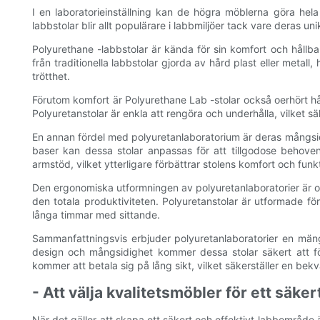
I en laboratorieinställning kan de högra möblerna göra hela
labbstolar blir allt populärare i labbmiljöer tack vare deras 
Polyurethane -labbstolar är kända för sin komfort och hållbar
från traditionella labbstolar gjorda av hård plast eller met
trötthet.
Förutom komfort är Polyurethane Lab -stolar också oerhört håll
Polyuretanstolar är enkla att rengöra och underhålla, vilket s
En annan fördel med polyuretanlaboratorium är deras mångsidig
baser kan dessa stolar anpassas för att tillgodose behove
armstöd, vilket ytterligare förbättrar stolens komfort och funkt
Den ergonomiska utformningen av polyuretanlaboratorier är ock
den totala produktiviteten. Polyuretanstolar är utformade f
långa timmar med sittande.
Sammanfattningsvis erbjuder polyuretanlaboratorier en mängd 
design och mångsidighet kommer dessa stolar säkert att förbä
kommer att betala sig på lång sikt, vilket säkerställer en be
- Att välja kvalitetsmöbler för ett säke
När det gäller att skapa ett säkert och effektivt labbområde ä