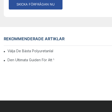
SKICKA FÖRFRÅGAN NU
REKOMMENDERADE ARTIKLAR
Välja De Bästa Polyuretanlaboratorierna För Din Arbetsyta
Den Ultimata Guiden För Att Välja Den Bästa Tandstolfabriken