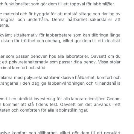
 funktionalitet som gör dem till ett toppval för labbmiljöer.
e material och är byggda för att motstå slitage och rivning av
 rengöra och underhålla. Denna hållbarhet säkerställer att
erna.
vämt sittalternativ för labbarbetare som kan tillbringa långa
ken för trötthet och obehag, vilket gör dem till ett idealiskt
oner som passar behoven hos alla laboratorier. Oavsett om du
t ett polyuretanalternativ som passar dina behov. Vissa stolar
maximal komfort och stöd.
rdelarna med polyuretanstolar-inklusive hållbarhet, komfort och
 strängarna i den dagliga labbanvändningen och tillhandahålla
till en utmärkt investering för alla laboratoriemiljöer. Genom
om kommer att stå tidens test. Oavsett om det används i ett
teten och komforten för alla labbinställningar.
lusive komfort och hållbarhet, vilket gör dem till ett populärt