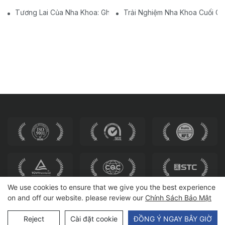
Tương Lai Của Nha Khoa: Ghế Nha Khoa Hiện Đại Được Cá Nhâ
Trải Nghiệm Nha Khoa Cuối C
We use cookies to ensure that we give you the best experience
on and off our website. please review our
Chính Sách Bảo Mật
Bản quyền © 2025 HEWEI SEATING |
Sơ đồ trang web
Reject
Cài đặt cookie
ĐỒNG Ý NGAY BÂY GIỜ