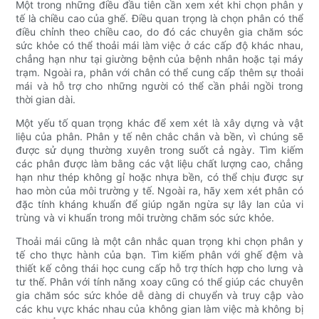
Một trong những điều đầu tiên cần xem xét khi chọn phân y
tế là chiều cao của ghế. Điều quan trọng là chọn phân có thể
điều chỉnh theo chiều cao, do đó các chuyên gia chăm sóc
sức khỏe có thể thoải mái làm việc ở các cấp độ khác nhau,
chẳng hạn như tại giường bệnh của bệnh nhân hoặc tại máy
trạm. Ngoài ra, phân với chân có thể cung cấp thêm sự thoải
mái và hỗ trợ cho những người có thể cần phải ngồi trong
thời gian dài.
Một yếu tố quan trọng khác để xem xét là xây dựng và vật
liệu của phân. Phân y tế nên chắc chắn và bền, vì chúng sẽ
được sử dụng thường xuyên trong suốt cả ngày. Tìm kiếm
các phân được làm bằng các vật liệu chất lượng cao, chẳng
hạn như thép không gỉ hoặc nhựa bền, có thể chịu được sự
hao mòn của môi trường y tế. Ngoài ra, hãy xem xét phân có
đặc tính kháng khuẩn để giúp ngăn ngừa sự lây lan của vi
trùng và vi khuẩn trong môi trường chăm sóc sức khỏe.
Thoải mái cũng là một cân nhắc quan trọng khi chọn phân y
tế cho thực hành của bạn. Tìm kiếm phân với ghế đệm và
thiết kế công thái học cung cấp hỗ trợ thích hợp cho lưng và
tư thế. Phân với tính năng xoay cũng có thể giúp các chuyên
gia chăm sóc sức khỏe dễ dàng di chuyển và truy cập vào
các khu vực khác nhau của không gian làm việc mà không bị