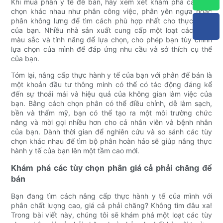
Khi mua phân y tế để bán, hãy xem xét khám phá các tùy
chọn khác nhau như phân công việc, phân yên ngựa hoặc
phân không lưng để tìm cách phù hợp nhất cho thực hành
của bạn. Nhiều nhà sản xuất cung cấp một loạt các kiểu,
màu sắc và tính năng để lựa chọn, cho phép bạn tùy chỉnh
lựa chọn của mình để đáp ứng nhu cầu và sở thích cụ thể
của bạn.
Tóm lại, nâng cấp thực hành y tế của bạn với phân để bán là
một khoản đầu tư thông minh có thể có tác động đáng kể
đến sự thoải mái và hiệu quả của không gian làm việc của
bạn. Bằng cách chọn phân có thể điều chỉnh, dễ làm sạch,
bền và thẩm mỹ, bạn có thể tạo ra một môi trường chức
năng và mời gọi nhiều hơn cho cả nhân viên và bệnh nhân
của bạn. Dành thời gian để nghiên cứu và so sánh các tùy
chọn khác nhau để tìm bộ phân hoàn hảo sẽ giúp nâng thực
hành y tế của bạn lên một tầm cao mới.
Khám phá các tùy chọn phân giá cả phải chăng để
bán
Bạn đang tìm cách nâng cấp thực hành y tế của mình với
phân chất lượng cao, giá cả phải chăng? Không tìm đâu xa!
Trong bài viết này, chúng tôi sẽ khám phá một loạt các tùy