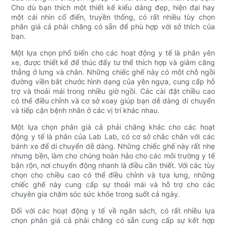
Cho dù bạn thích một thiết kế kiểu dáng đẹp, hiện đại hay
một cái nhìn cổ điển, truyền thống, có rất nhiều tùy chọn
phân giá cả phải chăng có sẵn để phù hợp với sở thích của
bạn.
Một lựa chọn phổ biến cho các hoạt động y tế là phân yên
xe, được thiết kế để thúc đẩy tư thế thích hợp và giảm căng
thẳng ở lưng và chân. Những chiếc ghế này có một chỗ ngồi
đường viền bắt chước hình dạng của yên ngựa, cung cấp hỗ
trợ và thoải mái trong nhiều giờ ngồi. Các cài đặt chiều cao
có thể điều chỉnh và cơ sở xoay giúp bạn dễ dàng di chuyển
và tiếp cận bệnh nhân ở các vị trí khác nhau.
Một lựa chọn phân giá cả phải chăng khác cho các hoạt
động y tế là phân của Lab Lab, có cơ sở chắc chắn với các
bánh xe để di chuyển dễ dàng. Những chiếc ghế này rất nhẹ
nhưng bền, làm cho chúng hoàn hảo cho các môi trường y tế
bận rộn, nơi chuyển động nhanh là điều cần thiết. Với các tùy
chọn cho chiều cao có thể điều chỉnh và tựa lưng, những
chiếc ghế này cung cấp sự thoải mái và hỗ trợ cho các
chuyên gia chăm sóc sức khỏe trong suốt cả ngày.
Đối với các hoạt động y tế về ngân sách, có rất nhiều lựa
chọn phân giá cả phải chăng có sẵn cung cấp sự kết hợp