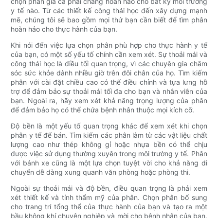
chọn phân giá cả phải chăng hoàn hảo cho bất kỳ môi trường
y tế nào. Từ các thiết kế công thái học đến xây dựng mạnh
mẽ, chúng tôi sẽ bao gồm mọi thứ bạn cần biết để tìm phân
hoàn hảo cho thực hành của bạn.
Khi nói đến việc lựa chọn phân phù hợp cho thực hành y tế
của bạn, có một số yếu tố chính cần xem xét. Sự thoải mái và
công thái học là điều tối quan trọng, vì các chuyên gia chăm
sóc sức khỏe dành nhiều giờ trên đôi chân của họ. Tìm kiếm
phân với cài đặt chiều cao có thể điều chỉnh và tựa lưng hỗ
trợ để đảm bảo sự thoải mái tối đa cho bạn và nhân viên của
bạn. Ngoài ra, hãy xem xét khả năng trọng lượng của phân
để đảm bảo họ có thể chứa bệnh nhân thuộc mọi kích cỡ.
Độ bền là một yếu tố quan trọng khác để xem xét khi chọn
phân y tế để bán. Tìm kiếm các phân làm từ các vật liệu chất
lượng cao như thép không gỉ hoặc nhựa bền có thể chịu
được việc sử dụng thường xuyên trong môi trường y tế. Phân
với bánh xe cũng là một lựa chọn tuyệt vời cho khả năng di
chuyển dễ dàng xung quanh văn phòng hoặc phòng thi.
Ngoài sự thoải mái và độ bền, điều quan trọng là phải xem
xét thiết kế và tính thẩm mỹ của phân. Chọn phân bổ sung
cho trang trí tổng thể của thực hành của bạn và tạo ra một
bầu không khí chuyên nghiệp và mời cho bệnh nhân của bạn.