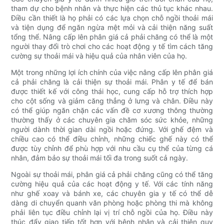
tham dự cho bệnh nhân và thực hiện các thủ tục khác nhau.
Điều cần thiết là họ phải có các lựa chọn chỗ ngồi thoải mái
và tiện dụng để ngăn ngừa mệt mỏi và cải thiện năng suất
tổng thể. Nâng cấp lên phân giá cả phải chăng có thể là một
người thay đổi trò chơi cho các hoạt động y tế tìm cách tăng
cường sự thoải mái và hiệu quả của nhân viên của họ.
Một trong những lợi ích chính của việc nâng cấp lên phân giá
cả phải chăng là cải thiện sự thoải mái. Phân y tế để bán
được thiết kế với công thái học, cung cấp hỗ trợ thích hợp
cho cột sống và giảm căng thẳng ở lưng và chân. Điều này
có thể giúp ngăn chặn các vấn đề cơ xương thông thường
thường thấy ở các chuyên gia chăm sóc sức khỏe, những
người dành thời gian dài ngồi hoặc đứng. Với ghế đệm và
chiều cao có thể điều chỉnh, những chiếc ghế này có thể
được tùy chỉnh để phù hợp với nhu cầu cụ thể của từng cá
nhân, đảm bảo sự thoải mái tối đa trong suốt cả ngày.
Ngoài sự thoải mái, phân giá cả phải chăng cũng có thể tăng
cường hiệu quả của các hoạt động y tế. Với các tính năng
như ghế xoay và bánh xe, các chuyên gia y tế có thể dễ
dàng di chuyển quanh văn phòng hoặc phòng thi mà không
phải liên tục điều chỉnh lại vị trí chỗ ngồi của họ. Điều này
thúc đẩy giao tiếp tốt hơn với bệnh nhân và cải thiện quy