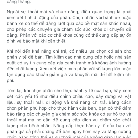
căng thẳng.
Ngoài sự thoải mái và chức năng, điều quan trọng là phải
xem xét tính di động của phân. Chọn phân với bánh xe hoặc
bánh xe có thể dễ dàng lướt qua các bề mặt sàn khác nhau,
cho phép các chuyên gia chăm sóc sức khỏe di chuyển dễ
dàng. Phân với các cơ chế khóa cũng có thể cung cấp sự ổn
định và bảo mật khi cần thiết.
Khi nói đến khả năng chi trả, có nhiều lựa chọn có sẵn cho
phân y tế để bán. Tìm kiếm các nhà cung cấp hoặc nhà sản
xuất có uy tín cung cấp giá cạnh tranh mà không ảnh hưởng
đến chất lượng. Xem xét việc mua phân với số lượng lớn hoặc
tận dụng các khoản giảm giá và khuyến mãi để tiết kiệm chi
phí.
Tóm lại, khi chọn phân cho thực hành y tế của bạn, hãy xem
xét các yếu tố như điều chỉnh chiều cao, xây dựng và vật
liệu, sự thoải mái, di động và khả năng chi trả. Bằng cách
chọn phân phù hợp cho thực hành của bạn, bạn có thể đảm
bảo rằng các chuyên gia chăm sóc sức khỏe có sự hỗ trợ và
thoải mái mà họ cần để cung cấp dịch vụ chăm sóc chất
lượng cho bệnh nhân. Nâng cấp thực hành y tế của bạn với
phân giá cả phải chăng để bán ngày hôm nay và tăng cường
chức năng tổng thể và sự thoải mái của không gian làm việc