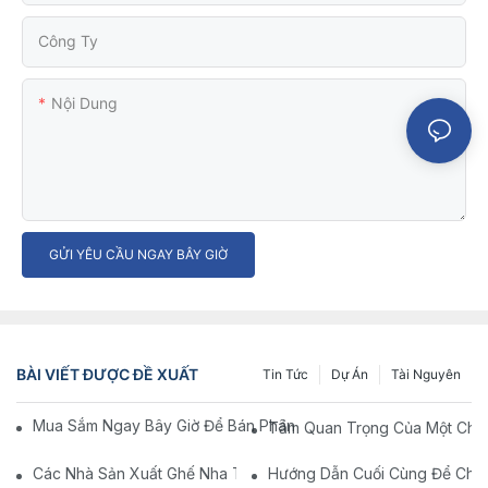
Công Ty
Nội Dung
GỬI YÊU CẦU NGAY BÂY GIỜ
BÀI VIẾT ĐƯỢC ĐỀ XUẤT
Tin Tức
Dự Án
Tài Nguyên
Mua Sắm Ngay Bây Giờ Để Bán Phân Y Tế Chất Lượng Hàng Đầ
Tầm Quan Trọng Của Một Chiế
Các Nhà Sản Xuất Ghế Nha Trên Trung Quốc: Đổi Mới Và Chất 
Hướng Dẫn Cuối Cùng Để Chọn